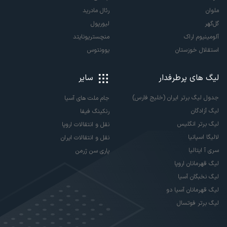
ملوان
رئال مادرید
گل‌گهر
لیورپول
آلومینیوم اراک
منچستریونایتد
استقلال خوزستان
یوونتوس
لیگ های پرطرفدار
سایر
جدول لیگ برتر ایران (خلیج فارس)
جام ملت های آسیا
لیگ آزادگان
رنکینگ فیفا
لیگ برتر انگلیس
نقل و انتقالات اروپا
لالیگا اسپانیا
نقل و انتقالات ایران
سری آ ایتالیا
پاری سن ژرمن
لیگ قهرمانان اروپا
لیگ نخبگان آسیا
لیگ قهرمانان آسیا دو
لیگ برتر فوتسال