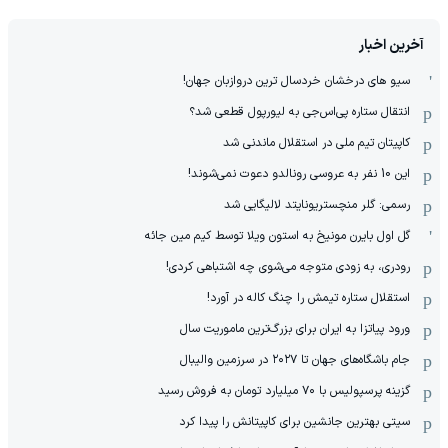
آخرین اخبار
سیو های درخشان خردسال ترین دروازبان جهان!
انتقال ستاره پی‌اس‌جی به لیورپول قطعی شد؟
کاپیتان تیم ملی در استقلال ماندنی شد
این 10 نفر به عروسی رونالدو دعوت نمی‌شوند!
رسمی: گلر منچستریونایتد لالیگایی شد
گل اول بایرن مونیخ به استون ویلا توسط کیم مین جائه
رودری، به زودی متوجه می‌شوی چه اشتباهی کردی!
استقلال ستاره تیمش را چنگ کاله در آورد!
ورود پیاتزا به ایران برای بزرگ‌ترین ماموریت سال
جام باشگاه‌های جهان تا ۲۰۲۷ در سرزمین والیبال
گزینه پرسپولیس با ۷۰ میلیارد تومان به فروش رسید
سیتی بهترین جانشین برای کاپیتانش را پیدا کرد