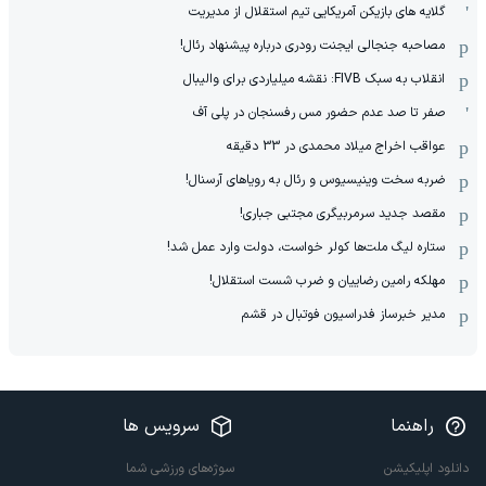
گلایه های بازیکن آمریکایی تیم استقلال از مدیریت
مصاحبه جنجالی ایجنت رودری درباره پیشنهاد رئال!
انقلاب به سبک FIVB: نقشه میلیاردی برای والیبال
صفر تا صد عدم حضور مس رفسنجان در پلی آف
عواقب اخراج میلاد محمدی در 33 دقیقه
ضربه سخت وینیسیوس و رئال به رویاهای آرسنال!
مقصد جدید سرمربیگری مجتبی جباری!
ستاره لیگ ملت‌ها کولر خواست، دولت وارد عمل شد!
مهلکه رامین رضاییان و ضرب شست استقلال!
مدیر خبرساز فدراسیون فوتبال در قشم
راهنما
سرویس ها
دانلود اپلیکیشن
سوژه‌های ورزشی شما