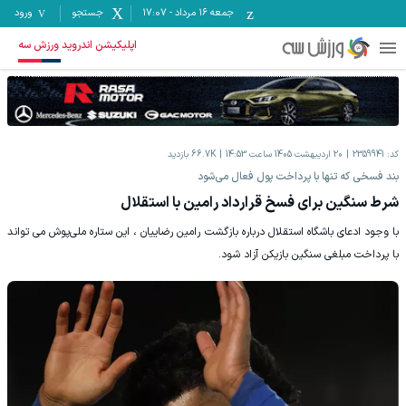
جمعه ۱۶ مرداد
-
17:07
جستجو
ورود
اپلیکیشن اندروید ورزش سه
کد:
2359941
20 اردیبهشت 1405 ساعت 14:53
66.7K
بازدید
بند فسخی که تنها با پرداخت پول فعال می‌شود
شرط سنگین برای فسخ قرارداد رامین با استقلال
با وجود ادعای باشگاه استقلال درباره بازگشت رامین رضاییان ، این ستاره ملی‌پوش می تواند
با پرداخت مبلغی سنگین بازیکن آزاد شود.