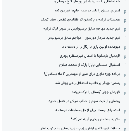
خداحافظی با مسی؛ یادآور روزهای تلخ بارسایی‌ها
آموریم: میلان را باید در همه جام‌ها قهرمان کنم
عربستان، ترکیه و پاکستان توافقنامه‌ی نظامی امضا کردند
تیم جدید مهاجم سابق پرسپولیس در سوپر لیگ ترکیه!
تیم جدید سردار دورسون ، مهاجم سابق پرسپولیس
دیومانده اولین بازی با رئال را از دست داد
قربانیان بارسلونا با انتقال غیرمنتظره رودری
استقبال استثنایی پاپارا پارک از محمد صلاح
برنامه ویژه داوری برای عبور از مهم‌ترین 2 ماه بسکتبال!
رسمی: وینگر پرحاشیه استقلال راهی یونان شد
قهرمان جهان آرسنال را ترک می‌کند!
رونمایی از کیت سوم و جذاب میلان در فصل جدید
استخراج لیست ایران از دل مسابقات دوستانه!
مادرید به‌خاطر رودری گریه نمی‌کند!
حملات توپخانه‌ای ارتش رژیم صهیونیستی به جنوب لبنان