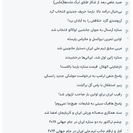
صید ماهی بعد از شکار طلای لیگ ملت‌ها(عکس)
بی‌خیال درآمد بالا: بارسا حریف جدیدی انتخاب کرد
آرزومندی گارد خلاقش را به آبادان برد!
ستاره آرسنال به عنوان جانشین لوکاکو انتخاب شد
اولین تمرین نیوکسل و ماتیاس یایسله
مربی سابق تیم ملی ایران دستیار مانچینی شد
ستاره ژاپن اول شد، ایرانی‌ها درخشیدند
نارضایتی الهلال: قیمت ستاره بارسا بالاست!
پاسخ منفی ترامپ به درخواست موشکی جدید زلنسکی
زبیر استقلال با پاس گل برگشت
رقیب ایران برای اولین بار صاحب لژیونر شد!
پاسخ هافبک سیتی به شایعات: هیچ‌جا نمی‌روم!
سند همکاری سه‌ساله‌ ‌ورزش ایران و آذربایجان امضا شد
چشم تراکتور به دو ستاره ایران در جام جهانی ۲۰۲۶
آمار و ارقام جالب تیم ملی ایران در جام جهانی 2026