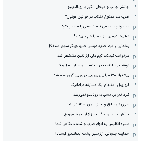
چالش جالب و هیجان انگیز با رونالدینیو!
ضربه سر ممنوع؛انقلاب در قوانین فوتبال؟
به خودم بمب می‌بندم تا مسی را منفجر کنم!
نفتی‌ها دومین مهاجم را هم خریدند!
رونمایی از تیم جدید موسی جنپو وینگر سابق استقلال!
سرنوشت نیمکت تیم ملی آرژانتین مشخص شد
توقف بی‌سابقه صادرات نفت عربستان به آمریکا
پیشنهاد ۱۵۰ میلیون یورویی برای پرز گران تمام شد
لیورپول - تاتنهام؛ یک مسابقه دراماتیک
نبرد نابرابر: مسی به رونالدو نمی‌رسد
ملی‌پوش سابق والیبال ایران استقلالی شد
چالش جالب و جذاب با زلاتان ابراهیموویچ
ستاره انگلیس به اتهام ضرب و شتم دادگاهی شد!
حمایت جنجالی: آرژانتین پشت اینفانتنیو ایستاد!