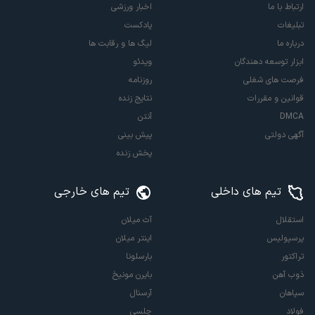
ارتباط با ما
اخبار ورزشی
تبلیغات
پادکست
درباره ما
لیگ ها و رقابت ها
ابزار توسعه دهندگان
ویدئو
فرصت های شغلی
روزنامه
قوانین و مقررات
نتایج زنده
DMCA
آنتن
آگهی دولتی
پیش بینی
پخش زنده
تیم های داخلی
تیم های خارجی
استقلال
آث میلان
پرسپولیس
اینتر میلان
تراکتور
بارسلونا
ذوب آهن
بایرن مونیخ
سپاهان
آرسنال
فولاد
چلسی