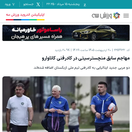
پنجشنبه ۱۵ مرداد
-
22:25
جستجو
ورود
اپلیکیشن اندروید ورزش سه
کد:
2359932
20 اردیبهشت 1405 ساعت 14:28
20.9K
بازدید
مهاجم سابق منچسترسیتی در کادرفنی کاناوارو
دو مربی جدید ایتالیایی به کادرفنی تیم ملی ازبکستان اضافه شده‌اند.