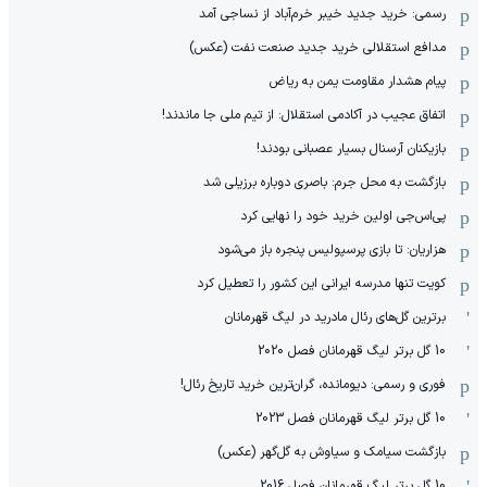
رسمی: خرید جدید خیبر خرم‌آباد از نساجی آمد
مدافع استقلالی خرید جدید صنعت نفت (عکس)
پیام هشدار مقاومت یمن به ریاض
اتفاق عجیب در آکادمی استقلال: از تیم ملی جا ماندند!
بازیکنان آرسنال بسیار عصبانی بودند!
بازگشت به محل جرم: باصری دوباره برزیلی شد
پی‌اس‌جی اولین خرید خود را نهایی کرد
هزاریان: تا بازی پرسپولیس پنجره باز می‌شود
کویت تنها مدرسه ایرانی این کشور را تعطیل کرد
برترین گل‌های رئال مادرید در لیگ قهرمانان
10 گل برتر لیگ قهرمانان فصل 2020
فوری و رسمی: دیومانده، گران‌ترین خرید تاریخ رئال!
10 گل برتر لیگ قهرمانان فصل 2023
بازگشت سیامک و سیاوش به گل‌گهر (عکس)
10 گل برتر لیگ قهرمانان فصل 2016