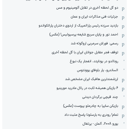
دو گل لحظه آخری در تقابل آلومینیوم و مس
جزئیات فنی مذاکرات ایران و عمان
بازدید سرزده رئیس پارالمپیک از اردوی دختران پاراتکواندو
احمد نور و پایان سریع شایعه پرسپولیس! (عکس)
رسمی: فورلان سرمربی اروگوئه شد
توقف فجر مقابل جوانان ایران با گل لحظه آخری
رونالدو در یونایتد، انفجار یک نبوغ
الساندرو، یار باوفای یوونتوس
ارزشمندترین هافبک ایران مشخص شد
6 بازیکن همیشه ثابت در رئال مادرید مورینیو
چند قیچی برگردان دیدنی
بازیکن سایپا به چادرملو پیوست (عکس)
تمام! رودری به بارسلونا پاسخ مثبت داد
یورو 2008، آلمان - پرتغال