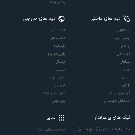
پخش زنده
تیم های داخلی
تیم های خارجی
استقلال
آث میلان
پرسپولیس
اینتر میلان
تراکتور
بارسلونا
ذوب آهن
بایرن مونیخ
سپاهان
آرسنال
فولاد
چلسی
ملوان
رئال مادرید
گل‌گهر
لیورپول
آلومینیوم اراک
منچستریونایتد
استقلال خوزستان
یوونتوس
لیگ های پرطرفدار
سایر
جدول لیگ برتر ایران (خلیج فارس)
جام ملت های آسیا