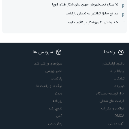
١۵ ستاره نایب‌قهرمان جهان برای شکار طلای اروپا
مدافع سابق تراکتور به تیمش بازگشت
خانلرخانی: ۴ ورزشکار در ناگویا داریم
راهنما
سرویس ها
دانلود اپلیکیشن
سوژه‌های ورزشی شما
ارتباط با ما
اخبار ورزشی
تبلیغات
پادکست
درباره ما
لیگ ها و رقابت ها
ابزار توسعه دهندگان
ویدئو
فرصت های شغلی
روزنامه
قوانین و مقررات
نتایج زنده
DMCA
آنتن
آگهی دولتی
پیش بینی