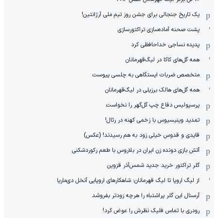
یک تاریخ جنجالی برای جشن روز تیم ملی آرژانتین!
پشت صحنه آماده‌سازی تراکتورسازی
پدیده نساجی خداحافظی کرد
همه گل‌های کاکا در لیگ‌قهرمانان
متخصص ضربات ایستگاهی به چلسی پیوست
همه گل‌های هالک برزیلی در لیگ‌قهرمانان
پرسپولیس دفاع چپ گل‌گهر را نخواست
تمدید وینیسیوس با زخمی کهنه در رئال!
قایدی و قدوس خیلی زود به هم رسیدند! (عکس)
آتش بازی دونده زن ایران در بلاروس با طعم رکوردشکنی
گلر تراکتور خرید جدید شمس‌آذر قزوین
از لیگ اروپا تا لیگ قهرمانان؛ شاهکارهای اروپایی آنخل دی‌ماریا
آرسنال این گلر پراشتباه را هرچه زودتر بفروشد
رودری با تماس فلیک نظرش را عوض کرد!