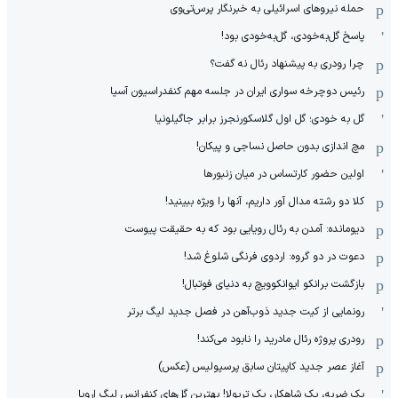
حمله نیروهای اسرائیلی به خبرنگار پرس‌تی‌وی
پاسخ گل‌به‌خودی، گل‌به‌خودی بود!
چرا رودری به پیشنهاد رئال نه گفت؟
رئیس دوچرخه سواری ایران در جلسه مهم کنفدراسیون آسیا
گل به خودی؛ گل اول گلاسکورنجرز برابر جاگیلونیا
مچ اندازی بدون حاصل نساجی و پیکان!
اولین حضور کارتساس در میان زنبورها
کلا دو‌ رشته مدال آور داریم، آنها را ویژه ببینید!
دیومانده: آمدن به رئال رویایی بود که به حقیقت پیوست
دعوت در دو گروه: اردوی فرنگی شلوغ شد!
بازگشت برانکو ایوانکوویچ به دنیای فوتبال!
رونمایی از کیت جدید ذوب‌آهن در فصل جدید لیگ برتر
رودری پروژه رئال مادرید را نابود می‌کند!
آغاز عصر جدید کاپیتان سابق پرسپولیس (عکس)
یک ضربه، یک شاهکار، یک تریولا! بهترین گل‌های کنفرانس لیگ اروپا