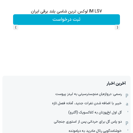
IM LS7 لوکس ترین شاسی بلند برقی ایران
گردونه شانس بدون 
ثبت درخواست
›
‹
آخرین اخبار
رسمی: دروازه‌بان منچسترسیتی به لیدز پیوست
خیبر با اضافه شدن نفرات جدید، آماده فصل تازه
گل اول لخ‌پوزنان به کلاکسویک (آگنرو)
دو پاس گل برای حردانی پس از استوری جنجالی
خوشامدگویی رئال مادرید به دیامونده