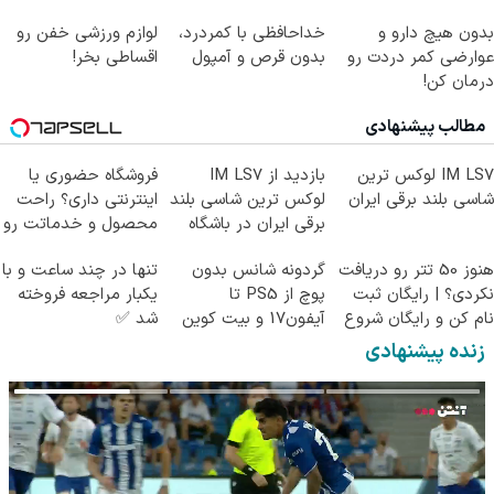
کن!
انقلاب
بدون هیچ دارو و
خداحافظی با کمردرد،
لوازم ورزشی خفن رو
عوارضی کمر دردت رو
بدون قرص و آمپول
اقساطی بخر!
درمان کن!
(پرسش‌نامه)
مطالب پیشنهادی
IM LS7 لوکس ترین
بازدید از IM LS7
فروشگاه حضوری یا
شاسی بلند برقی ایران
لوکس ترین شاسی بلند
اینترنتی داری؟ راحت
برقی ایران در باشگاه
محصول و خدماتت رو
انقلاب
بفروش
هنوز 50 تتر رو دریافت
گردونه شانس بدون
تنها در چند ساعت و با
نکردی؟ | رایگان ثبت
پوچ از PS5 تا
یکبار مراجعه فروخته
نام کن و رایگان شروع
آیفون17 و بیت کوین
شد ✅
کن!
🔥
زنده پیشنهادی