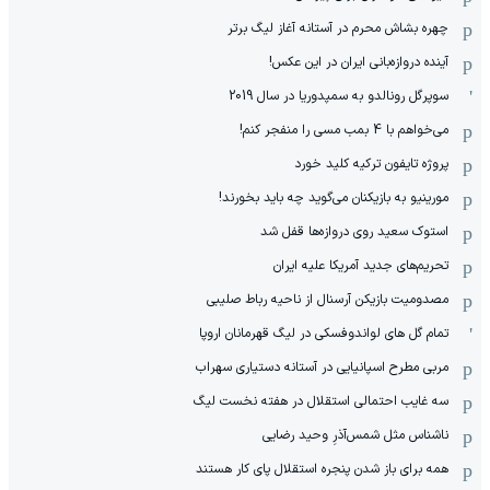
چهره بشاش محرم در آستانه آغاز لیگ برتر
آینده دروازه‌بانی ایران در این عکس!
سوپرگل رونالدو به سمپدوریا در سال 2019
می‌خواهم با 4 بمب مسی را منفجر کنم!
پروژه تایفون ترکیه کلید خورد
مورینیو به بازیکنان می‌گوید چه باید بخورند!
استوک سعید روی دروازه‌ها قفل شد
تحریم‌های جدید آمریکا علیه ایران
مصدومیت بازیکن آرسنال از ناحیه رباط صلیبی
تمام گل های لواندوفسکی در لیگ قهرمانان اروپا
مربی مطرح اسپانیایی در آستانه دستیاری سهراب
سه غایب احتمالی استقلال در هفته نخست لیگ
ناشناس مثل شمس‌آذرِ وحید رضایی
همه برای باز شدن پنجره استقلال پای کار هستند