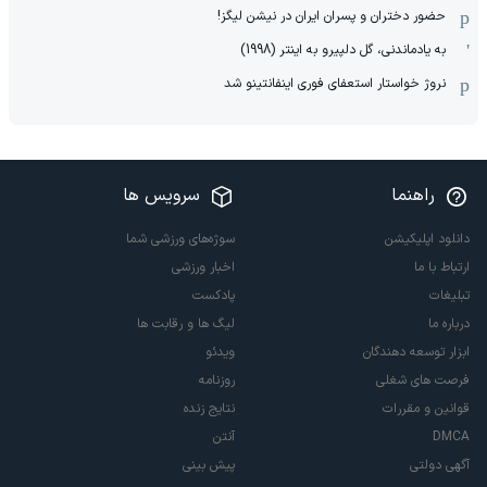
حضور دختران و پسران ایران در نیشن لیگز!
به یادماندنی، گل دلپیرو به اینتر (1998)
نروژ خواستار استعفای فوری اینفانتینو شد
راهنما
سرویس ها
دانلود اپلیکیشن
سوژه‌های ورزشی شما
ارتباط با ما
اخبار ورزشی
تبلیغات
پادکست
درباره ما
لیگ ها و رقابت ها
ابزار توسعه دهندگان
ویدئو
فرصت های شغلی
روزنامه
قوانین و مقررات
نتایج زنده
DMCA
آنتن
آگهی دولتی
پیش بینی