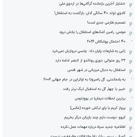
خشایار آخرین بازمانده گرگانی‌ها در اردوی ملی
کادوی تولد 40 سالگی آدان: بازگشت به استقلال!
تصمیم طارمی جدی است!
مومنی: رامین کمک‌های استقلال را یادش نرود
40 احتمال پوشکاش 2026
ژابی به شایعات پایان داد: چلسی دروازبان نمی‌خرد
۳۲ روز متوالی: دوری رونالدو از النصر ادامه دارد
استقلال به دنبال میزبانی در شهر قدس
به یادماندنی، گل زامبروتا به اوکراین در جام جهانی 2006
خیبر با چهار گل به استقبال لیگ برتر رفت
برترین لحظات دیماریا در یوونتوس
پرواز کریم با پای ترکش خورده (عکس)
کیوو: دوست دارم چند بازیکن دیگر بخریم
اطلاعیه جدید سپاه درباره مهمات عمل نکرده
کمپانی: بررسی بازار نقل‌وانتقالات وظیفه من نیست