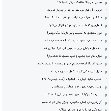
رسمی: قرارداد هافبک میلان فسخ شد
برترین گل های رونالدو نازاریو برای رئال مادرید
پزشکیان: چرا من و ترامپ توافق را امضا کردیم؟
تصاویری که باعث سردرد مهدی تارتار می‌شود!
پول سعودی ته کشید، پایان تاریک لیگ روشن!
ستاره سابق پرسپولیس در آستانه پیوستن به فجر
خانم گل فوتبال ایران سرمربی تیم لیگ برتری شد
پایان بازی تیم یحیی و علی منصور با کتک‌کاری!
سنای آمریکا لایحه تحریم ایران و روسیه را تصویب کرد
دلیل غیبت کاپیتان استقلال در بازی دوستانه
خاطره انگیز، ایران 5 - ایتالیا 5 (جام جهانی 2008)
اولین تجربه نوری، فردا مقابل پرسپولیس!
حمایت تاجرنیا از رامین بعد از جدایی از استقلال!
گران‌ترین دروازه‌بان انگلیس: چیزی برای اثبات ندارم
دیوانگی هواداران برای پیراهن شالکه