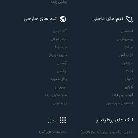
پخش زنده
تیم های داخلی
تیم های خارجی
استقلال
آث میلان
پرسپولیس
اینتر میلان
تراکتور
بارسلونا
ذوب آهن
بایرن مونیخ
سپاهان
آرسنال
فولاد
چلسی
ملوان
رئال مادرید
گل‌گهر
لیورپول
آلومینیوم اراک
منچستریونایتد
استقلال خوزستان
یوونتوس
لیگ های پرطرفدار
سایر
جدول لیگ برتر ایران (خلیج فارس)
جام ملت های آسیا