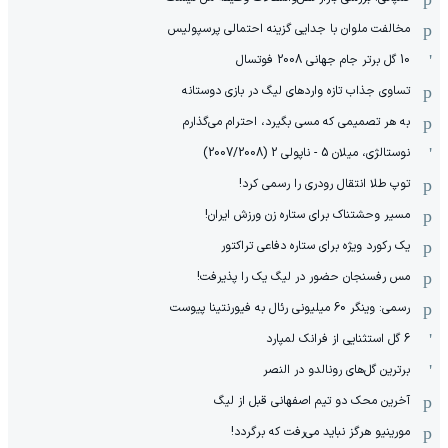
مخالفت ملوان با جدایی گزینه احتمالی پرسپولیس
10 گل برتر جام جهانی 2008 فوتسال
تساوی جذاب تازه واردهای لیگ در بازی دوستانه
به هر تصمیمی که مسی بگیرد، احترام می‌گذارم
نوستالژی، میلان 5 - ناپولی 2 (2007/2008)
توپ طلا انتقال رودری را رسمی کرد!
مسیر وحشتناک برای ستاره زن ورزش ایران!
یک رکورد ویژه برای ستاره دفاعی تراکتور
مس رفسنجان حضور در لیگ یک را پذیرفت!
رسمی: وینگر 60 میلیونی رئال به فیورنتینا پیوست
6 گل استثنایی از فرانک لمپارد
برترین گل‌های رونالدو در النصر
آخرین محک دو تیم اصفهانی قبل از لیگ
مورینیو هرگز نباید می‌رفت که برگردد!