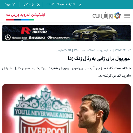
شنبه ۱۷ مرداد
-
01:06
جستجو
ورود
اپلیکیشن اندروید ورزش سه
کد:
2359956
20 اردیبهشت 1405 ساعت 17:12
55.8K
بازدید
لیورپول برای ژابی به رئال زنگ زد!
هفته‌هاست که نام ژابی آلونسو پیرامون لیورپول شنیده می‌شود به همین دلیل با رئال
مادرید تماس گرفته‌اند.