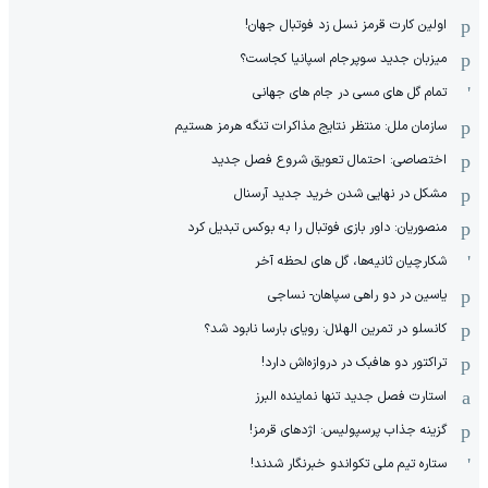
اولین کارت قرمز نسل زد فوتبال جهان!
میزبان جدید سوپرجام اسپانیا کجاست؟
تمام گل های مسی در جام های جهانی
سازمان ملل: منتظر نتایج مذاکرات تنگه هرمز هستیم
اختصاصی: احتمال تعویق شروع فصل جدید
مشکل در نهایی شدن خرید جدید آرسنال
منصوریان: داور بازی فوتبال را به بوکس تبدیل کرد
شکارچیان ثانیه‌ها، گل های لحظه آخر
یاسین در دو راهی سپاهان- نساجی
کانسلو در تمرین الهلال: رویای بارسا نابود شد؟
تراکتور دو هافبک در دروازه‌اش دارد!
استارت فصل جدید تنها نماینده البرز
گزینه جذاب پرسپولیس: اژدهای قرمز!
ستاره تیم ملی تکواندو خبرنگار شدند!