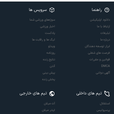
راهنما
سرویس ها
دانلود اپلیکیشن
سوژه‌های ورزشی شما
ارتباط با ما
اخبار ورزشی
تبلیغات
پادکست
درباره ما
لیگ ها و رقابت ها
ابزار توسعه دهندگان
ویدئو
فرصت های شغلی
روزنامه
قوانین و مقررات
نتایج زنده
DMCA
آنتن
آگهی دولتی
پیش بینی
پخش زنده
تیم های داخلی
تیم های خارجی
استقلال
آث میلان
پرسپولیس
اینتر میلان