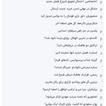
اختصاصی: احتمال تعویق شروع فصل جدید
مشکل در نهایی شدن خرید جدید آرسنال
منصوریان: داور بازی فوتبال را به بوکس تبدیل کرد
شکارچیان ثانیه‌ها، گل های لحظه آخر
یاسین در دو راهی سپاهان- نساجی
کانسلو در تمرین الهلال: رویای بارسا نابود شد؟
تراکتور دو هافبک در دروازه‌اش دارد!
استارت فصل جدید تنها نماینده البرز
گزینه جذاب پرسپولیس: اژدهای قرمز!
ستاره تیم ملی تکواندو خبرنگار شدند!
رسمی: قرارداد هافبک میلان فسخ شد
برترین گل های رونالدو نازاریو برای رئال مادرید
پزشکیان: چرا من و ترامپ توافق را امضا کردیم؟
تصاویری که باعث سردرد مهدی تارتار می‌شود!
پول سعودی ته کشید، پایان تاریک لیگ روشن!