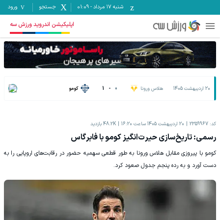
شنبه ۱۷ مرداد
-
01:09
جستجو
ورود
اپلیکیشن اندروید ورزش سه
20 اردیبهشت 1405
هلاس ورونا
0
-
1
کومو
کد:
2359967
20 اردیبهشت 1405 ساعت 16:20
48.2K
بازدید
رسمی: تاریخ‌سازی حیرت‌انگیز کومو با فابرگاس
کومو با پیروزی مقابل هلاس ورونا به طور قطعی سهمیه حضور در رقابت‌های اروپایی را به
دست آورد و به رده پنجم جدول صعود کرد.