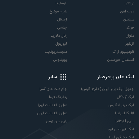
تراکتور
بارسلونا
ذوب آهن
بایرن مونیخ
سپاهان
آرسنال
فولاد
چلسی
ملوان
رئال مادرید
گل‌گهر
لیورپول
آلومینیوم اراک
منچستریونایتد
استقلال خوزستان
یوونتوس
لیگ های پرطرفدار
سایر
جدول لیگ برتر ایران (خلیج فارس)
جام ملت های آسیا
لیگ آزادگان
رنکینگ فیفا
لیگ برتر انگلیس
نقل و انتقالات اروپا
لالیگا اسپانیا
نقل و انتقالات ایران
سری آ ایتالیا
پاری سن ژرمن
لیگ قهرمانان اروپا
لیگ نخبگان آسیا