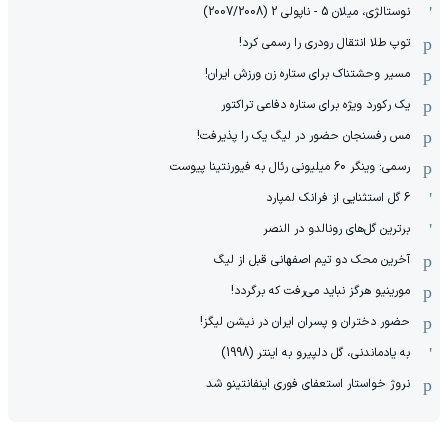
نوستالژی، میلان 5 - ناپولی 2 (2007/2008)
توپ طلا انتقال رودری را رسمی کرد!
مسیر وحشتناک برای ستاره زن ورزش ایران!
یک رکورد ویژه برای ستاره دفاعی تراکتور
مس رفسنجان حضور در لیگ یک را پذیرفت!
رسمی: وینگر 60 میلیونی رئال به فیورنتینا پیوست
6 گل استثنایی از فرانک لمپارد
برترین گل‌های رونالدو در النصر
آخرین محک دو تیم اصفهانی قبل از لیگ
مورینیو هرگز نباید می‌رفت که برگردد!
حضور دختران و پسران ایران در نیشن لیگز!
به یادماندنی، گل دلپیرو به اینتر (1998)
نروژ خواستار استعفای فوری اینفانتینو شد