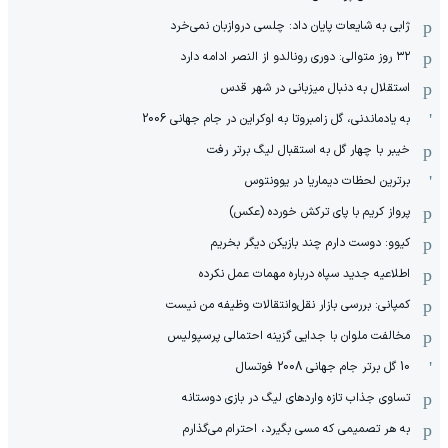
ژابی به شایعات پایان داد: چلسی دروازبان نمی‌خرد
۳۲ روز متوالی: دوری رونالدو از النصر ادامه دارد
استقلال به دنبال میزبانی در شهر قدس
به یادماندنی، گل زامبروتا به اوکراین در جام جهانی 2006
خیبر با چهار گل به استقبال لیگ برتر رفت
برترین لحظات دیماریا در یوونتوس
پرواز کریم با پای ترکش خورده (عکس)
کیوو: دوست دارم چند بازیکن دیگر بخریم
اطلاعیه جدید سپاه درباره مهمات عمل نکرده
کمپانی: بررسی بازار نقل‌وانتقالات وظیفه من نیست
مخالفت ملوان با جدایی گزینه احتمالی پرسپولیس
10 گل برتر جام جهانی 2008 فوتسال
تساوی جذاب تازه واردهای لیگ در بازی دوستانه
به هر تصمیمی که مسی بگیرد، احترام می‌گذارم