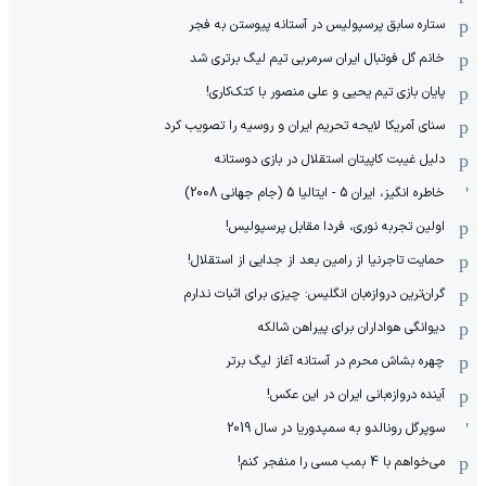
ستاره سابق پرسپولیس در آستانه پیوستن به فجر
خانم گل فوتبال ایران سرمربی تیم لیگ برتری شد
پایان بازی تیم یحیی و علی منصور با کتک‌کاری!
سنای آمریکا لایحه تحریم ایران و روسیه را تصویب کرد
دلیل غیبت کاپیتان استقلال در بازی دوستانه
خاطره انگیز، ایران 5 - ایتالیا 5 (جام جهانی 2008)
اولین تجربه نوری، فردا مقابل پرسپولیس!
حمایت تاجرنیا از رامین بعد از جدایی از استقلال!
گران‌ترین دروازه‌بان انگلیس: چیزی برای اثبات ندارم
دیوانگی هواداران برای پیراهن شالکه
چهره بشاش محرم در آستانه آغاز لیگ برتر
آینده دروازه‌بانی ایران در این عکس!
سوپرگل رونالدو به سمپدوریا در سال 2019
می‌خواهم با 4 بمب مسی را منفجر کنم!