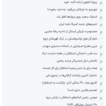
پروژه تایفون ترکیه کلید خورد
مورینیو به بازیکنان می‌گوید چه باید بخورند!
استوک سعید روی دروازه‌ها قفل شد
تحریم‌های جدید آمریکا علیه ایران
مصدومیت بازیکن آرسنال از ناحیه رباط صلیبی
تمام گل های لواندوفسکی در لیگ قهرمانان اروپا
مربی مطرح اسپانیایی در آستانه دستیاری سهراب
سه غایب احتمالی استقلال در هفته نخست لیگ
ناشناس مثل شمس‌آذرِ وحید رضایی
همه برای باز شدن پنجره استقلال پای کار هستند
خشایار آخرین بازمانده گرگانی‌ها در اردوی ملی
کادوی تولد 40 سالگی آدان: بازگشت به استقلال!
تصمیم طارمی جدی است!
مومنی: رامین کمک‌های استقلال را یادش نرود
40 احتمال پوشکاش 2026