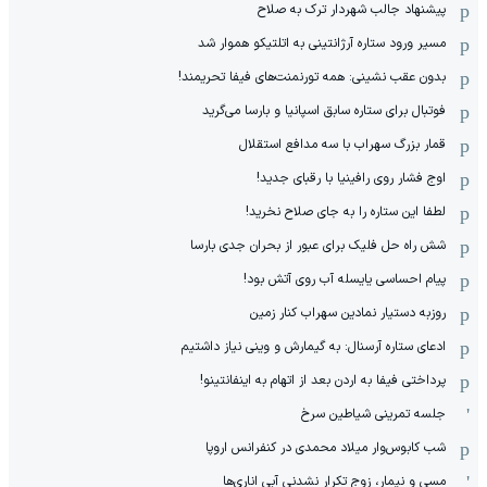
پیشنهاد جالب شهردار ترک به صلاح
مسیر ورود ستاره آرژانتینی به اتلتیکو هموار شد
بدون عقب نشینی: همه تورنمنت‌های فیفا تحریمند!
فوتبال برای ستاره سابق اسپانیا و بارسا می‌گرید
قمار بزرگ سهراب با سه مدافع استقلال
اوج فشار روی رافینیا با رقبای جدید!
لطفا این ستاره را به جای صلاح نخرید!
شش راه حل فلیک برای عبور از بحران جدی بارسا
پیام احساسی یایسله آب روی آتش بود!
روزبه دستیار نمادین سهراب کنار زمین
ادعای ستاره آرسنال: به گیمارش و وینی نیاز داشتیم
پرداختی فیفا به اردن بعد از اتهام به اینفانتینو!
جلسه تمرینی شیاطین سرخ
شب کابوس‌وار میلاد محمدی در کنفرانس اروپا
مسی و نیمار، زوج تکرار نشدنی آبی اناری‌ها