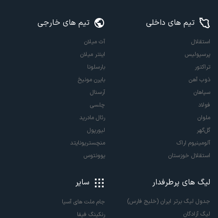
تیم های داخلی
تیم های خارجی
استقلال
آث میلان
پرسپولیس
اینتر میلان
تراکتور
بارسلونا
ذوب آهن
بایرن مونیخ
سپاهان
آرسنال
فولاد
چلسی
ملوان
رئال مادرید
گل‌گهر
لیورپول
آلومینیوم اراک
منچستریونایتد
استقلال خوزستان
یوونتوس
لیگ های پرطرفدار
سایر
جدول لیگ برتر ایران (خلیج فارس)
جام ملت های آسیا
لیگ آزادگان
رنکینگ فیفا