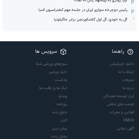
چرا رودری به پیشنهاد رئال نه گفت؟
رئیس دوچرخه سواری ایران در جلسه مهم کنفدراسیون آسیا
گل به خودی؛ گل اول گلاسکورنجرز برابر جاگیلونیا
راهنما
سرویس ها
دانلود اپلیکیشن
سوژه‌های ورزشی شما
ارتباط با ما
اخبار ورزشی
تبلیغات
پادکست
درباره ما
لیگ ها و رقابت ها
ابزار توسعه دهندگان
ویدئو
فرصت های شغلی
روزنامه
قوانین و مقررات
نتایج زنده
DMCA
آنتن
آگهی دولتی
پیش بینی
پخش زنده