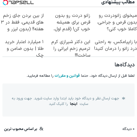
مطالب پیشنهادی
میخوای زانودردت رو
زانو دردت رو بدون
از بین بردن جای زخم
بدون قرص و جراحی،
قرص برای همیشه
های قدیمی، فقط در 3
کاملا خوب کنی؟
خوب کن! (قدم اول،
هفته!! (بدون لیزر و
((پرسش‌نامه))
پرسش‌نامه)
جراحی)
با زاپیامکس، به راحتی
این دکتر شیرازی کرم
۱ میلیارد اعتبار خرید
درد زانو را درمان کنید!
ترمیم زخم ایرانی را
طلا | بدون ضامن و
ساخت!!!
چک
دیدگاه‌ها
لطفا قبل از ارسال دیدگاه خود، حتما
قوانین و مقررات
را مطالعه فرمایید.
جهت ارسال نظر و دیدگاه خود باید ابتدا وارد سایت شوید. جهت ورود به
سایت
اینجا
را کلیک کنید
0
دیدگاه
بر اساس محبوب ترین