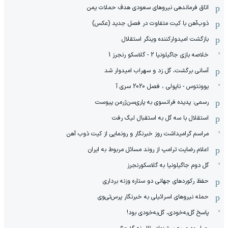
اتاق فرماندهی نیروهای سعودی هدف حملات یمن
ذوب‌آهن با کیت متفاوت در فصل جدید (عکس)
بازگشت امیدوارکننده وینگر استقلال
خلاصه بازی جاگیلونیا 2 - گلاسکو رنجرز 1
آسانی برگشت، گل زد و سهراب امیدوار شد
یوونتوس - ناپولی ، فصل 2020 سری آ
رسمی: پدیده فرانسوی به پاری‌سن‌ژرمن پیوست
استقلال با سه گل به استقبال لیگ رفت
مراسم گرامیداشت روز خبرنگار و رونمایی از کیت ذوب آهن
اعلام رضایت ترامپ از روند مسائل مربوط به ایران
گل دوم جاگیلونیا به گلاسکورنجرز
حفظ رکوردهای جهانی دو ستاره وزنه برداری
حمله نیروهای اسرائیلی به خبرنگار پرس‌تی‌وی
پاسخ گل‌به‌خودی، گل‌به‌خودی بود!