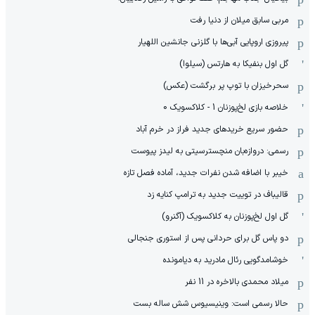
مربی سابق میلان از دنیا رفت
پیروزی اروپایی آبی‌ها با گلزنی جانشین اللهیار
گل اول بنفیکا به هارتس (سیلوا)
سحرخیزان با توپ پر برگشت (عکس)
خلاصه بازی لخ‌پوزنان 1 - کلاکسویک 0
حضور سریع خریدهای جدید فراز در خرم آباد
رسمی: دروازه‌بان منچسترسیتی به لیدز پیوست
خیبر با اضافه شدن نفرات جدید، آماده فصل تازه
قالیباف در توییت جدید به ترامپ کنایه زد
گل اول لخ‌پوزنان به کلاکسویک (آگنرو)
دو پاس گل برای حردانی پس از استوری جنجالی
خوشامدگویی رئال مادرید به دیامونده
میلاد محمدی بالاخره در 11 نفر
حالا رسمی است: وینیسیوس شش ساله بست