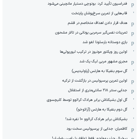
فدراسیون تأیید کرد: بونوچی دستیار مانچینی می‌شود
قاب‌هایی از تمرین سرخ‌پوشان پایتخت
هدف قرار دادن اهداف متخاصم در قشم
‏تمرینات نفس‌گیر سرمربی یونانی در تالار مشحون
بازی دوستانه بارسلونا لغو شد
اولین روز ویکتور مونیوز در ترکیب لیورپولی‌ها
مجری مشهور مربی لیگ یک شد
گل سوم بنفیکا به هارتس (پاولیدیس)
اولین تمرین پرسپولیس در بازگشت از ترکیه
جدایی سنتر ۲۱۸ سانتی‌متری از استقلال
گل اول بشیکتاش برابر هرادک کرالوو توسط کلیچسوی
گل دوم بنفیکا به هارتس (آرائوخو)
بشیکتاش برابر هرادک کرالوو 10 نفره شد!
کاظمیان: جدایی از پرسپولیس سخت بود
بیخیال جذب مهاجم: فقط توافق با رامین رضاییان!