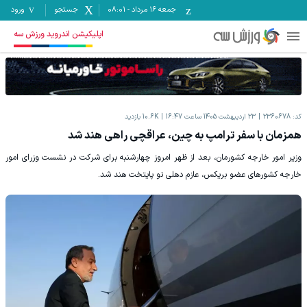
جمعه ۱۶ مرداد
-
08:01
جستجو
ورود
اپلیکیشن اندروید ورزش سه
کد:
2360678
23 اردیبهشت 1405 ساعت 16:47
10.6K
بازدید
همزمان با سفر ترامپ به چین، عراقچی راهی هند شد
وزیر امور خارجه کشورمان، بعد از ظهر امروز چهارشنبه برای شرکت در نشست وزرای امور
خارجه کشورهای عضو بریکس، عازم دهلی نو پایتخت هند شد.