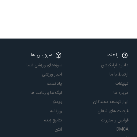
راهنما
سرویس ها
دانلود اپلیکیشن
سوژه‌های ورزشی شما
ارتباط با ما
اخبار ورزشی
تبلیغات
پادکست
درباره ما
لیگ ها و رقابت ها
ابزار توسعه دهندگان
ویدئو
فرصت های شغلی
روزنامه
قوانین و مقررات
نتایج زنده
DMCA
آنتن