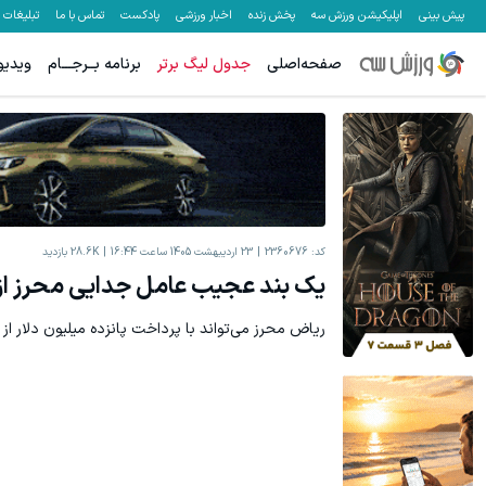
پیش بینی
اپلیکیشن ورزش سه
پخش زنده
اخبار ورزشی
پادکست
تماس با ما
تبلیغات
صفحه‌اصلی
جدول لیگ برتر
برنامه بــرجـــام
ویدیو
کد:
2360676
23 اردیبهشت 1405 ساعت 16:44
28.6K
بازدید
یک بند عجیب عامل جدایی محرز از 
ریاض محرز می‌تواند با پرداخت پانزده میلیون دلار از 