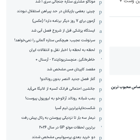
جین وست +
موناکو مشتری ستاره جنجالی سری آ شد
چینی: بعضی بازیکنان در حد پیراهن استقلال نبودند
آزمون برای 7 روز دیگر برنامه دارد! (عکس)
ایستگاه پزشکی قبل از شروع فصل آبی شد
سرنوشت عجیب: هیچکس ستاره آلمانی را نمی‌خواهد!
لحظه به لحظه با اخبار نقل و انتقالات ایران
خاطره‌انگیز، منچستریونایتد2 - آرسنال 0
مقصد کاپیتان مس مشخص شد
آغاز فصل جدید النصر بدون رونالدو!
جانشین احتمالی فرانک کسیه از لالیگا می‌آید
بمب شبانه: رونالد آرائوخو به لیورپول پیوست!
شکست‌ناپذیرترین تیم آسیا
نیمار سه بار تا نزدیکی پیوستن به رئال پیش رفت
برترین لحظات موتو GP در سال 2026
دو خرید بعدی پرسپولیس مشخص شدند