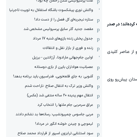
علت پرسپولیسی شدن رحمان چه بود؟
واکنش نوری پیشکسوت باشگاه استقلال به توییت تاجرنیا
ستاره نیجریه‌ای کل فصل را از دست داد!
کرده‌اند؛ در صدر
مقصد جدید گلر سابق پرسپولیس مشخص شد
جدول پخش زنده بازی‌های شنبه 17 مرداد
زنده و فوری از بازار نقل و انتقالات
 از عناصر کلیدی
اولین جام‌جهانی مارادونا، آرژانتین - برزیل
عصبانیت هواداران بایرن از بازی دوستانه
آشوبی: به جای قلعه‌نویی، فدراسیون باید برنامه بدهد!
بستان پیش‌رو روی
واکنش وزیر ترک به انتقال صلاح: ناراحت شدم
انتقال مهم پدیده 20 ساله منتفی شد (عکس)
عراق سرمربی جام ملتها را انتخاب کرد
مربی جاسوس چمپیونشیپ: رسانه‌ها بد نشانم دادند
لیموچی و چیدن خوشه انگور در مرداد!
سود استثنایی ترابزون اسپور از قرارداد محمد صلاح