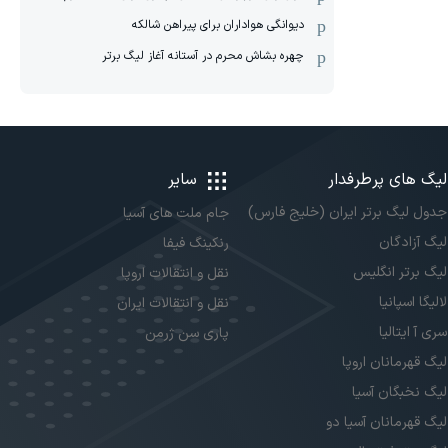
دیوانگی هواداران برای پیراهن شالکه
چهره بشاش محرم در آستانه آغاز لیگ برتر
لیگ های پرطرفدار
سایر
جدول لیگ برتر ایران (خلیج فارس)
جام ملت های آسیا
لیگ آزادگان
رنکینگ فیفا
لیگ برتر انگلیس
نقل و انتقالات اروپا
لالیگا اسپانیا
نقل و انتقالات ایران
سری آ ایتالیا
پاری سن ژرمن
لیگ قهرمانان اروپا
لیگ نخبگان آسیا
لیگ قهرمانان آسیا دو