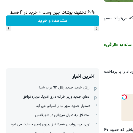
60% تخفیف پوشاک جین وست + خرید در 4 قسط
تا 60 درصد تخفیف ویژه جین وست + خرید در4 قسط
 که می‌تواند مسیر
مشاهده و خرید
›
‹
، با قراردادی چهار ساله به «الراقی»
وشته است قرارداد محرز شامل بندی است که به دو طرف اجازه می‌دهد در بازه زمانی اول تا ۳۰ ژوئن ۲۰۲۶ قرارداد را با پرداخت
آخرین اخبار
ارزش خرید جدید رئال 93 برابر شد!
ادعای جدید وزیر خزانه داری آمریکا درباره توافق
دستیار جدید سهراب از اسپانیا می آید
استقلال به دنبال میزبانی در شهرقدس
نوری: پرسپولیس همیشه از بیرون زمین حمایت می شود
اما اگر جدایی قبل یا بعد از این بازه زمانی انجام شود، طرفی که قرارداد را فسخ می‌کند باید باقی‌مانده ارزش قرارداد را پرداخت کند؛ مبلغی که حدود ۴۰