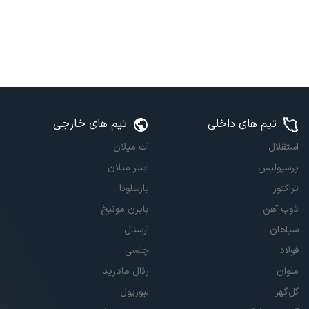
تیم های داخلی
تیم های خارجی
استقلال
آث میلان
پرسپولیس
اینتر میلان
تراکتور
بارسلونا
ذوب آهن
بایرن مونیخ
سپاهان
آرسنال
فولاد
چلسی
ملوان
رئال مادرید
گل‌گهر
لیورپول