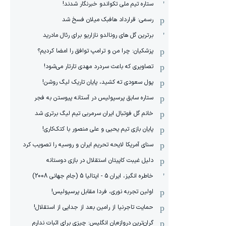
ستاره تیم ملی تکواندو خبرنگار شدند!
رسمی: قرارداد هافبک میلان فسخ شد
برترین گل های رونالدو نازاریو برای رئال مادرید
پزشکیان: چرا من و ترامپ توافق را امضا کردیم؟
تصاویری که باعث سردرد مهدی تارتار می‌شود!
پول سعودی ته کشید، پایان تاریک لیگ روشن!
ستاره سابق پرسپولیس در آستانه پیوستن به فجر
خانم گل فوتبال ایران سرمربی تیم لیگ برتری شد
پایان بازی تیم یحیی و علی منصور با کتک‌کاری!
سنای آمریکا لایحه تحریم ایران و روسیه را تصویب کرد
دلیل غیبت کاپیتان استقلال در بازی دوستانه
خاطره انگیز، ایران 5 - ایتالیا 5 (جام جهانی 2008)
اولین تجربه نوری، فردا مقابل پرسپولیس!
حمایت تاجرنیا از رامین بعد از جدایی از استقلال!
گران‌ترین دروازه‌بان انگلیس: چیزی برای اثبات ندارم