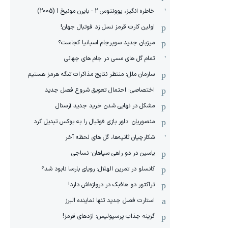
خاطره انگیز، یوونتوس 2 - بایرن مونیخ 1 (2005)
اولین کارت قرمز نسل زد فوتبال جهان!
میزبان جدید سوپرجام اسپانیا کجاست؟
تمام گل های مسی در جام های جهانی
سازمان ملل: منتظر نتایج مذاکرات تنگه هرمز هستیم
اختصاصی: احتمال تعویق شروع فصل جدید
مشکل در نهایی شدن خرید جدید آرسنال
منصوریان: داور بازی فوتبال را به بوکس تبدیل کرد
شکارچیان ثانیه‌ها، گل های لحظه آخر
یاسین در دو راهی سپاهان- نساجی
کانسلو در تمرین الهلال: رویای بارسا نابود شد؟
تراکتور دو هافبک در دروازه‌اش دارد!
استارت فصل جدید تنها نماینده البرز
گزینه جذاب پرسپولیس: اژدهای قرمز!