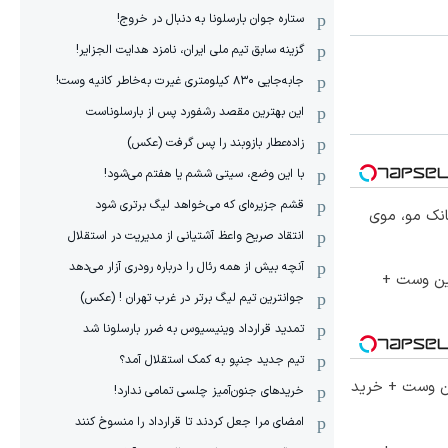
ستاره جوان بارسلونا به دنبال در خروج!
گزینه سابق تیم ملی ایران، نامزد هدایت الجزایر!
جابه‌جایی ۸۳۰ کیلومتری غیرت به‌خاطر کانیه وست!
این بهترین مقصد رشفورد پس از بارسلوناست
زاده‌عطار بازوبند را پس گرفت (عکس)
با این وضع، سیتی ششم یا هفتم می‌شود!
قشم جزیره‌ای که می‌خواهد لیگ برتری شود
انک مو، موی
انتقاد صریح واعظ آشتیانی از مدیریت در استقلال
آنچه بیش از همه رئال را درباره رودری آزار می‌دهد
جین وست +
جوانترین تیم لیگ برتر در غرب تهران ! (عکس)
تمدید قرارداد وینیسیوس به ضرر بارسلونا شد
تیم جدید جنپو به کمک استقلال آمد؟
تا 60 درصد تخفیف ویژه جین وست + خرید
خریدهای جنون‌آمیز چلسی تمامی ندارد!
امضای مرا جعل کردند تا قرارداد را منسوخ کنند