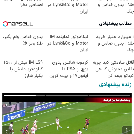
طلا | بدون ضامن و
Motor و Lynk&Co در
اقساطی بخر!
چک
ایران
مطالب پیشنهادی
۱ میلیارد اعتبار خرید
نیکاموتور نماینده IM
بدون ضامن وام بگیر،
طلا | بدون ضامن و
Motor و Lynk&Co در
طلا بخر 😍
چک
ایران
قاتل سلامتی کبد چربه
گردونه شانس بدون
IM LS9 بیش از 1500
با این دمنوش گیاهی
پوچ از PS5 تا
کیلومترپیمایش با
کبدتو بیمه کن
آیفون17 و بیت کوین
یکبار شارژ
🔥
زنده پیشنهادی