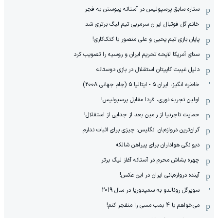
ستاره سابق پرسپولیس در آستانه پیوستن به فجر
خانم گل فوتبال ایران سرمربی تیم لیگ برتری شد
پایان بازی تیم یحیی و علی منصور با کتک‌کاری!
سنای آمریکا لایحه تحریم ایران و روسیه را تصویب کرد
دلیل غیبت کاپیتان استقلال در بازی دوستانه
خاطره انگیز، ایران 5 - ایتالیا 5 (جام جهانی 2008)
اولین تجربه نوری، فردا مقابل پرسپولیس!
حمایت تاجرنیا از رامین بعد از جدایی از استقلال!
گران‌ترین دروازه‌بان انگلیس: چیزی برای اثبات ندارم
دیوانگی هواداران برای پیراهن شالکه
چهره بشاش محرم در آستانه آغاز لیگ برتر
آینده دروازه‌بانی ایران در این عکس!
سوپرگل رونالدو به سمپدوریا در سال 2019
می‌خواهم با 4 بمب مسی را منفجر کنم!