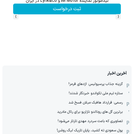
نیکاموتور نماینده IM Motor و Lynk&Co در ایران
گردونه شانس بدون 
ثبت درخواست
›
‹
آخرین اخبار
گزینه جذاب پرسپولیس: اژدهای قرمز!
ستاره تیم ملی تکواندو خبرنگار شدند!
رسمی: قرارداد هافبک میلان فسخ شد
برترین گل های رونالدو نازاریو برای رئال مادرید
تصاویری که باعث سردرد مهدی تارتار می‌شود!
پول سعودی ته کشید، پایان تاریک لیگ روشن!