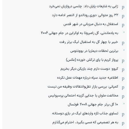
ژابی به شایعات پایان داد: چلسی دروازبان نمی‌خرد
۳۲ روز متوالی: دوری رونالدو از النصر ادامه دارد
استقلال به دنبال میزبانی در شهر قدس
به یادماندنی، گل زامبروتا به اوکراین در جام جهانی 2006
خیبر با چهار گل به استقبال لیگ برتر رفت
برترین لحظات دیماریا در یوونتوس
پرواز کریم با پای ترکش خورده (عکس)
کیوو: دوست دارم چند بازیکن دیگر بخریم
اطلاعیه جدید سپاه درباره مهمات عمل نکرده
کمپانی: بررسی بازار نقل‌وانتقالات وظیفه من نیست
مخالفت ملوان با جدایی گزینه احتمالی پرسپولیس
10 گل برتر جام جهانی 2008 فوتسال
تساوی جذاب تازه واردهای لیگ در بازی دوستانه
به هر تصمیمی که مسی بگیرد، احترام می‌گذارم