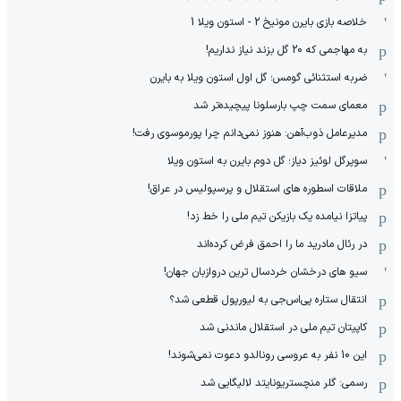
خلاصه بازی بایرن مونیخ 2 - استون ویلا 1
به مهاجمی که 20 گل بزند نیاز نداریم!
ضربه استثنائی گومس؛ گل اول استون ویلا به بایرن
معمای سمت چپ بارسلونا پیچیده‌تر شد
مدیرعامل ذوب‌آهن: هنوز نمی‌دانم چرا پورموسوی رفت!
سوپرگل لوئیز دیاز؛ گل دوم بایرن به استون ویلا
ملاقات اسطوره های استقلال و پرسپولیس در عراق!
پیاتزا نیامده یک بازیکن تیم ملی را خط زد!
در رئال مادرید ما را احمق فرض کرده‌اند
سیو های درخشان خردسال ترین دروازبان جهان!
انتقال ستاره پی‌اس‌جی به لیورپول قطعی شد؟
کاپیتان تیم ملی در استقلال ماندنی شد
این 10 نفر به عروسی رونالدو دعوت نمی‌شوند!
رسمی: گلر منچستریونایتد لالیگایی شد