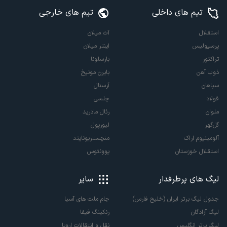
تیم های داخلی
تیم های خارجی
استقلال
آث میلان
پرسپولیس
اینتر میلان
تراکتور
بارسلونا
ذوب آهن
بایرن مونیخ
سپاهان
آرسنال
فولاد
چلسی
ملوان
رئال مادرید
گل‌گهر
لیورپول
آلومینیوم اراک
منچستریونایتد
استقلال خوزستان
یوونتوس
لیگ های پرطرفدار
سایر
جدول لیگ برتر ایران (خلیج فارس)
جام ملت های آسیا
لیگ آزادگان
رنکینگ فیفا
لیگ برتر انگلیس
نقل و انتقالات اروپا