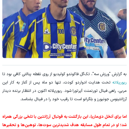
به گزارش "ورزش سه"، تک‌گل فاكوندو كولیدیو از روی نقطه پنالتی کافی بود تا
ریورپلاته
تحت هدایت ادواردو کودت، تنها دو ماه پس از آغاز به کار این
مربی، راهی فینال تورنمنت آپرتورا شود. ریورپلاته اکنون در انتظار برنده دیدار
آرژانتینوس جونیورز و بلگرانو است تا رقیب خود را در فینال بشناسد.
اما برای آنخل دی‌ماریا، این بازگشت به فوتبال آرژانتین با تلخی بزرگی همراه
شد؛ او در تمام طول مسابقه هدف شدیدترین سوت‌ها، توهین‌ها و تحقیرها