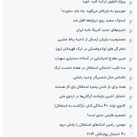
پروژه تایفون ترکیه کلید خورد
مورینیو به بازیکنان می‌گوید چه باید بخورند!
استوک سعید روی دروازه‌ها قفل شد
تحریم‌های جدید آمریکا علیه ایران
مصدومیت بازیکن آرسنال از ناحیه رباط صلیبی
تمام گل های لواندوفسکی در لیگ قهرمانان اروپا
مربی مطرح اسپانیایی در آستانه دستیاری سهراب
سه غایب احتمالی استقلال در هفته نخست لیگ
ناشناس مثل شمس‌آذرِ وحید رضایی
همه برای باز شدن پنجره استقلال پای کار هستند
خشایار آخرین بازمانده گرگانی‌ها در اردوی ملی
کادوی تولد 40 سالگی آدان: بازگشت به استقلال!
تصمیم طارمی جدی است!
مومنی: رامین کمک‌های استقلال را یادش نرود
40 احتمال پوشکاش 2026