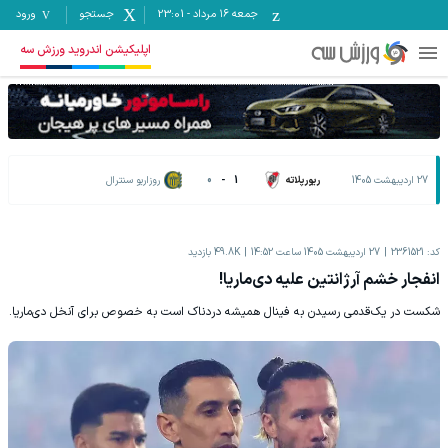
جمعه ۱۶ مرداد
-
23:01
جستجو
ورود
اپلیکیشن اندروید ورزش سه
27 اردیبهشت 1405
ریورپلاته
1
-
0
روزاریو سنترال
کد:
2361521
27 اردیبهشت 1405 ساعت 14:52
49.8K
بازدید
انفجار خشم آرژانتین علیه دی‌ماریا!
شکست در یک‌قدمی رسیدن به فینال همیشه دردناک است به خصوص برای آنخل دی‌ماریا.