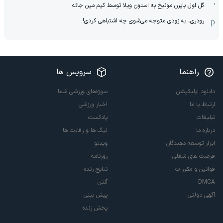
گل اول بایرن مونیخ به استون ویلا توسط کیم مین جائه
رودری، به زودی متوجه می‌شوی چه اشتباهی کردی!
راهنما
سرویس ها
دانلود اپلیکیشن
سوژه‌های ورزشی شما
ارتباط با ما
اخبار ورزشی
تبلیغات
پادکست
درباره ما
لیگ ها و رقابت ها
ابزار توسعه دهندگان
ویدئو
فرصت های شغلی
روزنامه
قوانین و مقررات
نتایج زنده
DMCA
آنتن
آگهی دولتی
پیش بینی
پخش زنده