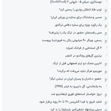
نوستالژی، میلان 5 - ناپولی 2 (2007/2008)
توپ طلا انتقال رودری را رسمی کرد!
مسیر وحشتناک برای ستاره زن ورزش ایران!
یک رکورد ویژه برای ستاره دفاعی تراکتور
مس رفسنجان حضور در لیگ یک را پذیرفت!
رسمی: وینگر 60 میلیونی رئال به فیورنتینا پیوست
6 گل استثنایی از فرانک لمپارد
برترین گل‌های رونالدو در النصر
آخرین محک دو تیم اصفهانی قبل از لیگ
مورینیو هرگز نباید می‌رفت که برگردد!
حضور دختران و پسران ایران در نیشن لیگز!
به یادماندنی، گل دلپیرو به اینتر (1998)
نروژ خواستار استعفای فوری اینفانتینو شد
شاید امروز یا فردا آتش‌بس ۳۰ تا ۶۰ روزه برقرار شود
سیتی پیشنهاد تحقیرآمیز بارسلونا را رد کرد