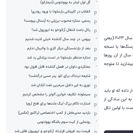
گل اول اینتر به یوونتوس (دیمارکو)
انقلاب در کاپیتانی بارسلونا با ورود رودری!
رسمی: ستاره محبوب برزیلی به آرسنال پیوست!
رئال باعث انتقال آرائوخو به لیورپول شد!
هدف در اینجا زیر سوال بردن استعداد بی‌نظیر نیمار نیست، بلکه مواجهه با واقعیتِ فرسایش اجتناب‌ناپذیر بازیکنی ۳۴ ساله است که از سال ۲۰۲۳ (یعنی
پیوس: در چند سال گذشته خیلی اذیت شدیم
سنگ‌ها با نسخه
بعد از بازنشستگی دیگر کاری با والیبال ندارم
سه سال از آن روزها
ستاره مدنظر بارسلونا در تست پزشکی رد شد
ندازید تا متوجه
عملکردی داوان در فصل گذشته قابل قبول بود
شایعه دردناک برای لئو: پدر مسی درگذشت!
نوری به این دلایل سرمربی نفت آبادان شد
داده که او باید
سیمئونه: تکلیف خولین آلوارز را مشخص کردیم
به این سادگی از
استارت ناکام بزرگ لیگ ملت‌ها برای فتح اروپا
ست با اولین تکل
بازدید مدیرعامل از کمپ اختصاصی تراکتور (عکس)
رونمایی از کیت سوم باشگاه یوونتوس
قیمت بند فروش قرارداد آرائوخو و لیورپول فاش شد