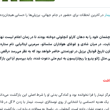
۳ دلار پاداش در هر لات معاملاتی در بروکر اینوسلو
تونی از بالا رفتن ارزش سهام گوگل سود کسب کنی؟
مار
در آخرین لحظات برای حضور در جام جهانی، برزیلی‌ها را حسابی هیجان‌زده کر
ثبت نام کنید
ثبت نام کنید
 چشمان خود را به دهان کارلو آنچلوتی دوخته بودند تا در زمان اعلام لیست نه
. در نهایت، در میان شادی و غوغای هواداران سلسائو، سرمربی ایتالیایی نام ستاره
 گلزن تاریخ فوتبال برزیل در تورنمنتی حاضر خواهد بود که به نظر می‌رسد «رقص آ
یی مثل ژائو پدرو یا ریچارلیسون به تیم ملی دعوت شده، باید بپرسیم آیا این باز
داشت
ز نیمار را فرا نخوانده بود و آمادگی بدنی او را شرط اصلی این بازگشت می‌دانس
این دعوت نشان داده است. آنچلوتی در پاسخ به سوالات درباره این بازگشت 