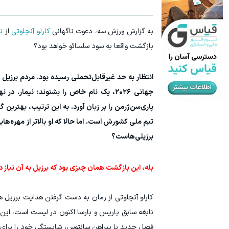
آمپول لاغری اسپارتینا، ا میلیون تومان ارزان‌تر از همه‌جا!
میدونستی می
به گزارش ورزش سه، دعوت ناگهانی
کارلو آنچلوتی
از
نی
کلیک کن!
بازگشت واقعا به سود سلسائو خواهد بود؟
انتظار به حد غیرقابل‌تحملی رسیده بود. مردم برزیل
جهانی ۲۰۲۶، یک نام خاص را بشنوند: نیمار
پاری‌سن‌ژرمن را بر زبان آورد. به این ترتیب، بهترین
تیم ملی کشورش است. اما حالا که او بالاتر از مهره‌ها
برزیلی‌هاست؟
بله، این بازگشت همان چیزی بود که برزیل به آن نیاز 
کارلو آنچلوتی از زمان به دست گرفتن هدایت برزیل هرگ
فصل جدید با پیراهن سانتوس، شایستگی خود را برای 