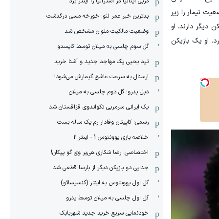
دربی ایتالیا در استرالیا را اینتر برد
یت نیمار را زیر
بدترین خبر عمر لئو: خورخه مسی درگذشت
ت و در این جام جهانی نقش خود را خواهد داشت. او همان وظایف و تعهداتی را دارد که ۲۵ بازیکن دیگر دارند. او
وضعیت مالکیت ملوان مشخص شد
د. او یک بازیکن
گل سوم چلسی به میلان توسط کایسدو
تیم یحیی یک مهاجم جدید و آشنا خرید
آرسنال به سرعت عاشق گیمارش می‌شود!
دبل پدرو؛ گل دوم چلسی به میلان
یک ایرانی سرمربی تکواندوی قزاقستان شد
رسمی: کاپیتان وفادار رم یک ساله بست
خلاصه بازی یوونتوس 1 - اینتر 2
اختصاصی: رضا شکاری هی‌یر وی‌ گو پیکان!
جدایی دو بازیکن دیگر از بارسا قطعی شد
گل اول یوونتوس به اینتر (کنسیسائو)
گل اول چلسی به میلان توسط پدرو
خودنمایی سریع خرید جدید شهربابک