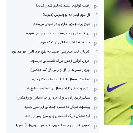
رقیب کوکوریا قصد تسلیم شدن ندارد!
گل دوم اینتر به یوونتوس (دیوف)
هیچ پیشنهادی ندارم و در سیتی می‌مانم
این تمام توان ما نیست، اما تسلیم نمی شویم
حمله به کشتی اماراتی در تنگه هرمز
اکبریان: کادر مدیریتی جدید به نفع فرد البرز خواهد بود
امروز، اولین آزمون بزرگ تابستانی بارسلونا
لژیونر مسی‌ها با گل و پاس گل آمد (عکس)
کمالوند: امسال قرار است متعجبتان کنیم
آزادی و تختی تا آخر سال از دسترس خارج شد
سنگین‌ترین رقابت وزنه برداری در سنگین وزن(عکس)
پیشنهاد میلان به ستاره جنجالی آرژانتین رسید
گره مشکل بزرگ استقلال و پرسپولیس باز شد
تصویر قهرمان جاودانه روی اتوبوس لیورپول (عکس)