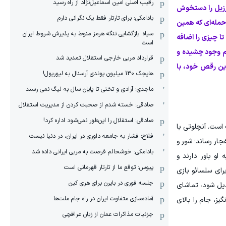
رقیب اصلی امین اسماعیل‌نژاد از راه رسید
 برزیل را دستخوش
بادامکی: برای تارتار فقط یک نگرانی دارم
حمله‌ای که همین
سپاه: بازگشایی تنگه هرمز منوط به پذیرش شروط ایران
 تا چیزی را اضافه
است
ت. او تنها بازیکن این لیست است که تلخی شکست‌های بزرگ ۲۰۱۴ و ۲۰۲۲ را با تمام وجود چشیده و
قرارداد مربی خارجی استقلال تمدید شد
رین رقص خود، با
هایجک 130 میلیون پوندی آرسنال به لیورپول!
ماجدی: آزادی و تختی تا پایان سال به لیگ نمی رسند
صادقی: خسته شدم از صحبت کردن از مدیریت استقلال
صادقی: استقلال را این‌طور نمی‌شود اداره کرد!
 است. آنچلوتی با
فلاح: فشار به جامعه داوری در ایران، در دنیا نیست
جار رساند؛ شور و
بادامکی: خوشحالم فرصت به مربی ایرانی داده شد
او باور دارند و
پیوس: توقع ما از تارتار قهرمانی است
شماره ۱۰ محبوب‌شان را برای آخرین بار در بزرگ‌ترین صحنه فوتبال جهان با پیراهن زرد رنگ ببینند. نیمار از اکتبر ۲۰۲۳ برای سلسائو بازی
جلسه فوری در بایرن برای هری کین
دیل شود، تماشای
آماده‌سازی متفاوت ایران در راه جام ملت‌ها
یز، جام را بالای
جزئیات مذاکرات عمان از زبان عراقچی