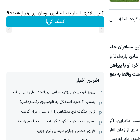
۱ میلیارد اعتبار خرید طلا | بدون ضامن و چک
ده، اما آیا این
کلیک کن!
›
‹
ایی مسافران جام
 سابق بارسلونا و
خر» او با پیراهن
گشت واقعا به نفع
آخرین اخبار
پیروز قربانی در ورزش‌سه لایو: بیرانوند، علی دایی و قلب!
رسمی: 2 خرید استقلال به آلومینیوم رفتند(عکس)
ژاپن اینگونه تاج پادشاهی را از والیبال ایران گرفت
ت. بنابراین، اگر
عبدی: یک یا دو بازیکن دیگر به خیبر اضافه می‌شوند
نابغه سابق پاریس و بارسا اکنون در لیست است، این یک هدیه احساسی یا انتخابی از روی نوستالژی نیست. نیمار با زدن ۶ گل در ۱۵ بازی از زمان آغاز
فوری: مجتبی جباری سرمربی تیم جزیره
توضیح داد که پس