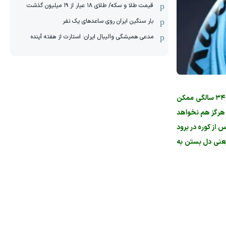
قیمت طلا و سکه/ طلای ۱۸ عیار از ۱۹ میلیون گذشت
بار سنگین ایران روی ساعدهای یک نفر
مدعی همیشگی والیبال ایران: استارت از هفته آینده
اما در کنار این‌ها، شکنندگی روحی و روانی او هم مطرح است؛ همان سمی که بارها دوران حرفه‌ای نیمار را مسموم کرده است. نیمار در ۳۴ سالگی ممکن
و هرگز هم نخواهد
 از کوره در برود
 یعنی دل بستن به