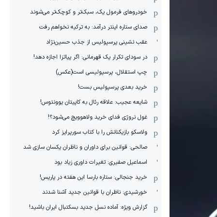
خودروهای فرمول یک، سبک‌تر و کوچک‌تر می‌شوند
صدای ستاره اینتر درآمد: به ترکیه نخواهم رفت
عقب نشینی پرسپولیس از جذب حسین‌نژاد
در سودای تکرار یک قهرمانی: اگر پیاتزا اجازه دهد!
چپ استقلال، پرسپولیسی است(عکس)
خرید بعدی پرسپولیس بست!
شایعه عجیب: علاقه رئال به کاپیتان یوونتوس!
غول نروژی فدای خرید ولاهوویچ می‌شود؟!
ولاسکو بازیکنانش را با کتاب سورپرایز کرد
صالحی: قوانین برای داوران و ناظران یکسان سازی شد
اسماعیل صفیری: تغیرات داوری زیاد بود
خرید جنجالی: ستاره بارسا این هفته در پاریس!
خورشیدی: ناظران با قوانین جدید آشنا شدند
گزارش ویژه‌: آماده نسل جدید بسکتبال ایران باشید!