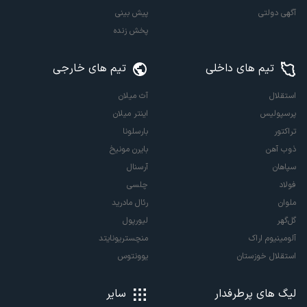
آگهی دولتی
پیش بینی
پخش زنده
تیم های داخلی
تیم های خارجی
استقلال
آث میلان
پرسپولیس
اینتر میلان
تراکتور
بارسلونا
ذوب آهن
بایرن مونیخ
سپاهان
آرسنال
فولاد
چلسی
ملوان
رئال مادرید
گل‌گهر
لیورپول
آلومینیوم اراک
منچستریونایتد
استقلال خوزستان
یوونتوس
لیگ های پرطرفدار
سایر