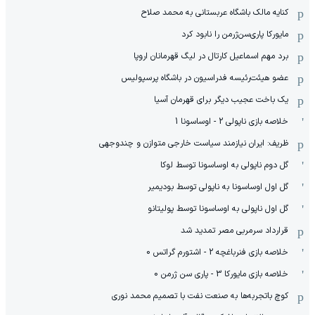
کنایه مالک باشگاه عربستانی به محمد صلاح
مایورکا پاری‌سن‌ژرمن را نابود کرد
برد مهم اسماعیل کارتال در لیگ قهرمانان اروپا
عضو هیئت‌رئیسه فدراسیون در باشگاه پرسپولیس
یک باخت عجیب دیگر برای قهرمان آسیا
خلاصه بازی ناپولی 2 - اوساسونا 1
ظریف: ایران نیازمند سیاست خارجی متوازن و چندوجهی
گل دوم ناپولی به اوساسونا توسط لوکا
گل اول اوساسونا به ناپولی توسط بودیمیر
گل اول ناپولی به اوساسونا توسط پولیتانو
قرارداد سرمربی مصر تمدید شد
خلاصه بازی فنرباغچه 2 - اشتورم گراتس 0
خلاصه بازی مایورکا 3 - پاری سن ژرمن 0
کوچ باتجربه‌ها به صنعت نفت با تصمیم محمد نوری