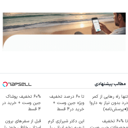
مطالب پیشنهادی
تنها راه رهایی از کمر
تا 60 درصد تخفیف
60% تخفیف پوشاک
درد بدون نیاز به دارو!
ویژه جین وست +
جین وست + خرید در
(◂پرسش‌نامه)
خرید در4 قسط
4 قسط
تا %60 تخفیف
این دکتر شیرازی کرم
قبل از سفرهای برون
محصولات جین وست
ترمیم زخم ایرانی را
استانی خلافی خود را