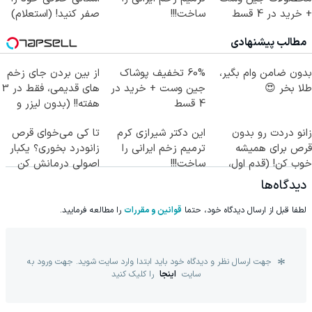
+ خرید در 4 قسط
ساخت!!!
صفر کنید! (استعلام)
مطالب پیشنهادی
بدون ضامن وام بگیر،
60% تخفیف پوشاک
از بین بردن جای زخم
طلا بخر 😍
جین وست + خرید در
های قدیمی، فقط در 3
4 قسط
هفته!! (بدون لیزر و
جراحی)
زانو دردت رو بدون
این دکتر شیرازی کرم
تا کی می‌خوای قرص
قرص برای همیشه
ترمیم زخم ایرانی را
زانودرد بخوری؟ یکبار
خوب کن! (قدم اول،
ساخت!!!
اصولی درمانش کن
پرسش‌نامه)
دیدگاه‌ها
لطفا قبل از ارسال دیدگاه خود، حتما
قوانین و مقررات
را مطالعه فرمایید.
جهت ارسال نظر و دیدگاه خود باید ابتدا وارد سایت شوید. جهت ورود به
سایت
اینجا
را کلیک کنید