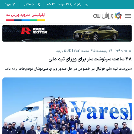
پنجشنبه ۱۵ مرداد
-
08:26
جستجو
ورود
اپلیکیشن اندروید ورزش سه
کد:
2362035
29 اردیبهشت 1405 ساعت 20:21
15.8K
بازدید
۴۸ ساعت سرنوشت‌ساز برای ویزای تیم ملی
سرپرست تیم ملی فوتبال در خصوص مراحل صدور ویزای ملی‌پوشان توضیحات ارائه داد.