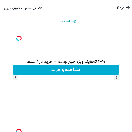
36
دیدگاه
بر اساس محبوب ترین
مشاهده بیشتر
60% تخفیف ویژه جین وست + خرید در4 قسط
تا %60 تخفیف محصولات جین وست + خرید در 4 
مشاهده و خرید
›
‹