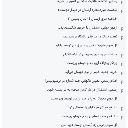
رسمی: الاتحاد هافبک سنگالی آلمریا را خرید
شکست غیرمنتظره آرسنال در دیدار دوستانه
خلاصه بازی آرسنال 1 - رئال بتیس 3
آزمون نهایی استقلال با حریف شکست‌ناپذیر
تغییر بزرگ در ساختار باشگاه پرسپولیس
گل سوم مایورکا به پاری سن ژرمن توسط رایلو
حرکت عجیب وینیسیوس در اینستاگرام
وینگر پنج‌گله آریو به چادرملو پیوست
خرید جدید خیبر از تیم قهرمان می‌آید
اعلام رسمی: تغییر ناگهانی چند شماره در پرسپولیس!
رسمی: استقلال در باز کردن پنجره به در بسته خورد
گل دوم مایورکا به پاری سن ژرمن توسط ویرجیلی
مدافع میلان هواداران را عصبانی کرد
مدافع راست نساجی به چادرملو پیوست
گل سوم بتیس به آرسنال توسط فورنالس