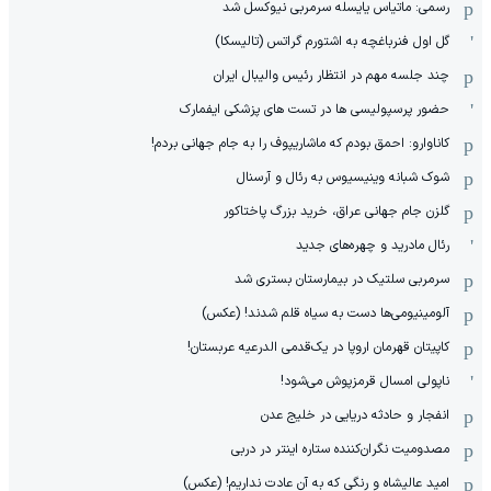
رسمی: ماتیاس یایسله سرمربی نیوکسل شد
گل اول فنرباغچه به اشتورم گراتس (تالیسکا)
چند جلسه مهم در انتظار رئیس والیبال ایران
حضور پرسپولیسی ها در تست های پزشکی ایفمارک
کاناوارو: احمق بودم که ماشاریپوف را به جام جهانی بردم!
شوک شبانه وینیسیوس به رئال و آرسنال
گلزن جام جهانی عراق، خرید بزرگ پاختاکور
رئال مادرید و چهره‌های جدید
سرمربی سلتیک در بیمارستان بستری شد
آلومینیومی‌ها دست به سیاه قلم شدند! (عکس)
کاپیتان قهرمان اروپا در یک‌قدمی الدرعیه عربستان!
ناپولی امسال قرمزپوش می‌شود!
انفجار و حادثه دریایی در خلیج عدن
مصدومیت نگران‌کننده ستاره اینتر در دربی
امید عالیشاه و رنگی که به آن عادت نداریم! (عکس)