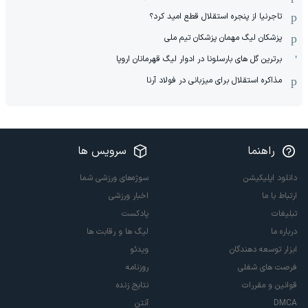
تاجرنیا از پنجره استقلال قطع امید کرد؟
پزشکان لیگ مهمان پزشکان تیم ملی
برترین گل های بارسلونا در ادوار لیگ قهرمانان اروپا
مذاکره استقلال برای میزبانی در فولاد آرنا
راهنما
سرویس ها
دانلود اپلیکیشن
سوژه‌های ورزشی شما
ارتباط با ما
اخبار ورزشی
تبلیغات
پادکست
درباره ما
لیگ ها و رقابت ها
ابزار توسعه دهندگان
ویدئو
فرصت های شغلی
روزنامه
قوانین و مقررات
نتایج زنده
DMCA
آنتن