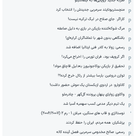
ضربه جدید اروپایی‌ها به اینفانتینو
منچستریونایتد سرمربی جدیدش را انتخاب کرد
کاراگر: جای صلاح در لیگ ترکیه نیست!
مرگ شوکه‌کننده بازیکن در بازی به دلیل صاعقه
باشگاهی بدون شهر با تماشاگران کرایه‌ای!
رسمی: زولا به کادر فنی ایتالیا اضافه شد
اگر کرویف بود، فران تورس را اخراج می‌کرد!
تحقیق از بازیکن بوکاجونیورز به‌دلیل قاچاق مواد!
توازن دروغین: بارسا بیشتر از رئال خرج کرده؟!
کاناوارو: در اردوی ازبکستان یک موش حضور داشت!
واکاوی زوایای پنهان پرونده گل‌گهر - چادرملو
یک تیم دیگر مدعی کسب سهمیه آسیا شد
نوستالژی و قاب های سنگین، میلان 1 - رم 2 (2006/2007)
پزشکیان: همه مردم، ایران را حفظ کردند
رسمی: صالح مخدومی سرمربی فصل آینده کاله