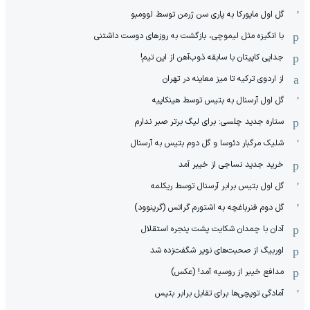
گل اول مایورکا به پاری سن ژرمن توسط لوومبو
با انگیزه مثل لیموچی، بازگشت به روزهای دوست داشتنی
جدایی کاپیتان با سابقه ذوب‌آهن از این تیم!
از اردوی ترکیه تا میز معاینه در تهران
گل اول آرسنال به بتیس توسط هینکاپیه
ستاره جدید چلسی: برای لیگ برتر صبر ندارم
شلیک مرگبار دئوسا و گل دوم بتیس به آرسنال
خرید جدید نساجی از خیبر آمد
گل اول بتیس برابر آرسنال توسط ریکلمه
گل دوم فنرباغچه به اشتورم گراتس (گرینوود)
آدان با چمدان شکایت پشت پنجره استقلال
اوربیگ از صحبت‌های نویر شگفت‌زده شد
مدافع خیبر از روسیه آمد! (عکس)
آمادگی توپچی‌ها برای تقابل برابر بتیس