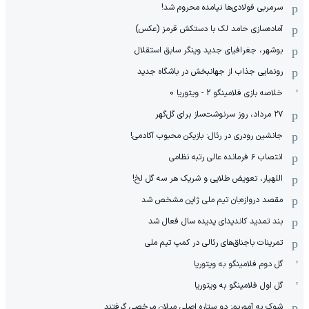
سرمربی فولادی‌ها نیامده محروم شد!
آماده‌سازی حامد لک با دستکش قرمز (عکس)
بوشهر، جغرافیای جدید وینگر سابق استقلال
رونمایی جذاب از جهانبخش در باشگاه جدید
خلاصه بازی فلامینگو 2 - ویتوریا 0
۲۷ مرداد، روز سرنوشت‌ساز برای گل‌گهر
جانشین رودری در رئال: بازیکن محبوب آکادمی!
انتصاب ۶ فرمانده عالی رتبه نظامی
اللهیار، تعویض طلایی و شریک هر سه گل لخ!
مقصد دروازه‌بان تیم ملی ژاپن مشخص شد
بند تمدید کاندیدای پدیده سال فعال شد
‫تمرینات باجناق‌های رئالی در کمپ تیم ملی
گل دوم فلامینگو به ویتوریا
گل اول فلامینگو به ویتوریا
شوک به آموریم: دو ستاره اصلی میلان مرخصی گرفتند