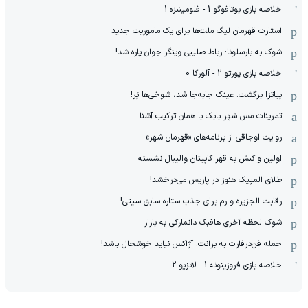
خلاصه بازی بوتافوگو 1 - فلومیننزه 1
استارت قهرمان لیگ ملت‌ها برای یک ماموریت جدید
‫شوک به بارسلونا: رباط صلیبی وینگر جوان پاره شد!
خلاصه بازی پورتو 2 - آلورکا 0
پیاتزا برگشت: عینک جابه‌جا شد، شوخی‌ها پَر!
تمرینات مس شهر بابک با همان ترکیب آشنا
روایت اوجاقی از برنامه‌های «قهرمان شهر»
اولین واکنش به قهر کاپیتان والیبال نشسته
طلای المپیک هنوز در پاریس می‌درخشد!
رقابت الجزیره و رم برای جذب ستاره سابق سیتی!
شوک لحظه آخری هافبک دانمارکی به بازار
حمله فن‌درفارت به برانت: آژاکس نباید خوشحال باشد!
خلاصه بازی فروزینونه 1 - لاتزیو 2