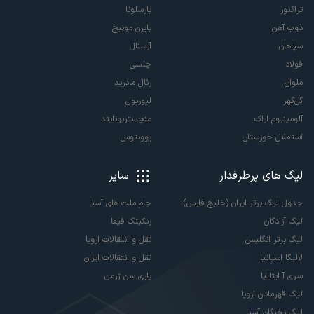
تراکتور
بارسلونا
ذوب آهن
بایرن مونیخ
سپاهان
آرسنال
فولاد
چلسی
ملوان
رئال مادرید
گل‌گهر
لیورپول
آلومینیوم اراک
منچستریونایتد
استقلال خوزستان
یوونتوس
لیگ های پرطرفدار
سایر
جدول لیگ برتر ایران (خلیج فارس)
جام ملت های آسیا
لیگ آزادگان
رنکینگ فیفا
لیگ برتر انگلیس
نقل و انتقالات اروپا
لالیگا اسپانیا
نقل و انتقالات ایران
سری آ ایتالیا
پاری سن ژرمن
لیگ قهرمانان اروپا
لیگ نخبگان آسیا