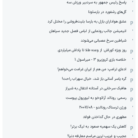
پاسخ رئیس جمهور به سردبیر ورزش سه
گل‌های رشفورد در بارسلونا
عشق هواداران بازل به بارسا بلیت‌فروشی را مختل کرد
انیمیشن جالب رونمایی از لباس فصل جدید سپاهان
شیاطین سرخ عصبانی می‌شوند
روز ویژه کوراش: از وعده طلا تا پاداش میلیاردی
خلاصه بازی کروزیرو 3 - میراسول 1
ادعای ترامپ: من هم از ایران غرامت می‌خواهم!
گره یاسر آسانی باز شد، خیال سهراب راحت!
هافبک سرخابی در آستانه انتقال به شیراز
رسمی: رونالد آرائوخو به لیورپول پیوست
ورژن ترسناک رونالدو - 2007/08
مطهری در حال گداختن فولاد
کاهش یک سهمیه صعود به لیگ برتر!
عجیب و غریب ترین مراسم معارفه دنیا!