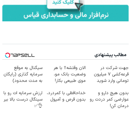
مطالب پیشنهادی
جهت شرکت در
الان وقتشه‼️ با هر
سیگنال به موقع
قرعه‌کشی ۷ میلیون
وضعیت بانک مو،
سرمایه گذاری (رایگان
تومانی وارد شوید
موی طبیعی بکار!
به مدت محدود)
بدون هیچ دارو و
خداحافظی با کمردرد،
ارزش سرمایه ات رو با
عوارضی کمر دردت رو
بدون قرص و آمپول
سینگال درست بالا ببر
درمان کن!
👌✅
(پرسش‌نامه)