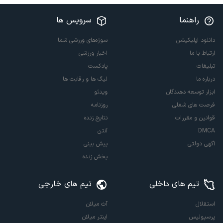
راهنما
سرویس ها
دانلود اپلیکیشن
سوژه‌های ورزشی شما
ارتباط با ما
اخبار ورزشی
تبلیغات
پادکست
درباره ما
لیگ ها و رقابت ها
ابزار توسعه دهندگان
ویدئو
فرصت های شغلی
روزنامه
قوانین و مقررات
نتایج زنده
DMCA
آنتن
آگهی دولتی
پیش بینی
پخش زنده
تیم های داخلی
تیم های خارجی
استقلال
آث میلان
پرسپولیس
اینتر میلان