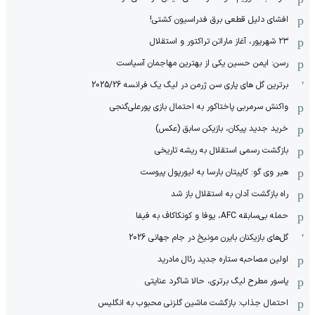
افشای دلیل قطعی برق فدراسیون کشتی!
۲۳ شهریور، آغاز ماراتن تراکتور و استقلال
رسن: ایمن حسین یکی از بهترین مهاجمان آسیاست
برترین گل های پاری سن ژرمن در لیگ یک فرانسه 2025/26
واکنش سرمربی پاختاکور به احتمال بازی پورعلی‌گنجی
خرید جدید پیکان، بازیکن سابق (عکس)
بازگشت رسمی استقلال به ریشه تاریخی
هیر وی گو: کاپیتان بارسا به لیورپول پیوست
راه بازگشت آدان به استقلال باز شد
حمله بی‌سابقه AFC، یوفا و کونکاکاف به فیفا
گل‌های بازیکنان بایرن مونیخ در جام جهانی 2026
‫اولین مصاحبه ستاره جدید رئال مادرید
پاسور مطرح لیگ برتری، حالا شاگرد عنایتی
احتمال جذاب: بازگشت ماشین گلزنی محبوب به انگلیس