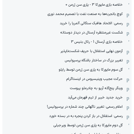
خلاصه بازی مایورکا 3 - پاری سن ژرمن 0
کوچ باتجربه‌ها به صنعت نفت با تصمیم محمد نوری
رسمی: الاتحاد هافبک سنگالی آلمریا را خرید
شکست غیرمنتظره آرسنال در دیدار دوستانه
خلاصه بازی آرسنال 1 - رئال بتیس 3
آزمون نهایی استقلال با حریف شکست‌ناپذیر
تغییر بزرگ در ساختار باشگاه پرسپولیس
گل سوم مایورکا به پاری سن ژرمن توسط رایلو
حرکت عجیب وینیسیوس در اینستاگرام
وینگر پنج‌گله آریو به چادرملو پیوست
خرید جدید خیبر از تیم قهرمان می‌آید
اعلام رسمی: تغییر ناگهانی چند شماره در پرسپولیس!
رسمی: استقلال در باز کردن پنجره به در بسته خورد
گل دوم مایورکا به پاری سن ژرمن توسط ویرجیلی