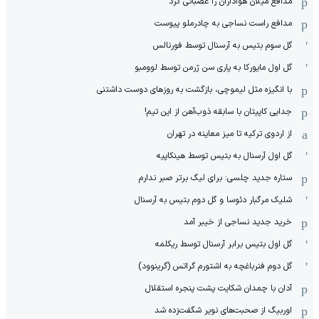
مدافع میلان هواداران را عصبانی کرد
مدافع راست نساجی به چادرملو پیوست
گل سوم بتیس به آرسنال توسط فورنالس
گل اول مایورکا به پاری سن ژرمن توسط لوومبو
با انگیزه مثل لیموچی، بازگشت به روزهای دوست داشتنی
جدایی کاپیتان با سابقه ذوب‌آهن از این تیم!
از اردوی ترکیه تا میز معاینه در تهران
گل اول آرسنال به بتیس توسط هینکاپیه
ستاره جدید چلسی: برای لیگ برتر صبر ندارم
شلیک مرگبار دئوسا و گل دوم بتیس به آرسنال
خرید جدید نساجی از خیبر آمد
گل اول بتیس برابر آرسنال توسط ریکلمه
گل دوم فنرباغچه به اشتورم گراتس (گرینوود)
آدان با چمدان شکایت پشت پنجره استقلال
اوربیگ از صحبت‌های نویر شگفت‌زده شد