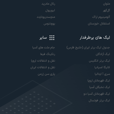
ملوان
رئال مادرید
گل‌گهر
لیورپول
آلومینیوم اراک
منچستریونایتد
استقلال خوزستان
یوونتوس
لیگ های پرطرفدار
سایر
جدول لیگ برتر ایران (خلیج فارس)
جام ملت های آسیا
لیگ آزادگان
رنکینگ فیفا
لیگ برتر انگلیس
نقل و انتقالات اروپا
لالیگا اسپانیا
نقل و انتقالات ایران
سری آ ایتالیا
پاری سن ژرمن
لیگ قهرمانان اروپا
لیگ نخبگان آسیا
لیگ قهرمانان آسیا دو
لیگ برتر فوتسال