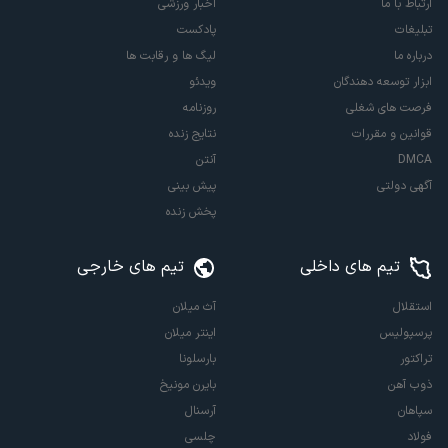
ارتباط با ما
اخبار ورزشی
تبلیغات
پادکست
درباره ما
لیگ ها و رقابت ها
ابزار توسعه دهندگان
ویدئو
فرصت های شغلی
روزنامه
قوانین و مقررات
نتایج زنده
DMCA
آنتن
آگهی دولتی
پیش بینی
پخش زنده
تیم های داخلی
تیم های خارجی
استقلال
آث میلان
پرسپولیس
اینتر میلان
تراکتور
بارسلونا
ذوب آهن
بایرن مونیخ
سپاهان
آرسنال
فولاد
چلسی