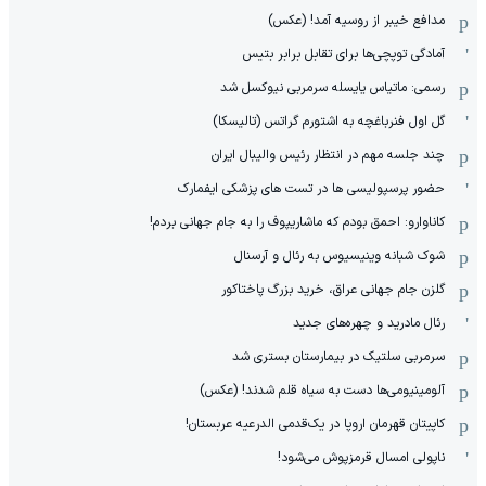
مدافع خیبر از روسیه آمد! (عکس)
آمادگی توپچی‌ها برای تقابل برابر بتیس
رسمی: ماتیاس یایسله سرمربی نیوکسل شد
گل اول فنرباغچه به اشتورم گراتس (تالیسکا)
چند جلسه مهم در انتظار رئیس والیبال ایران
حضور پرسپولیسی ها در تست های پزشکی ایفمارک
کاناوارو: احمق بودم که ماشاریپوف را به جام جهانی بردم!
شوک شبانه وینیسیوس به رئال و آرسنال
گلزن جام جهانی عراق، خرید بزرگ پاختاکور
رئال مادرید و چهره‌های جدید
سرمربی سلتیک در بیمارستان بستری شد
آلومینیومی‌ها دست به سیاه قلم شدند! (عکس)
کاپیتان قهرمان اروپا در یک‌قدمی الدرعیه عربستان!
ناپولی امسال قرمزپوش می‌شود!