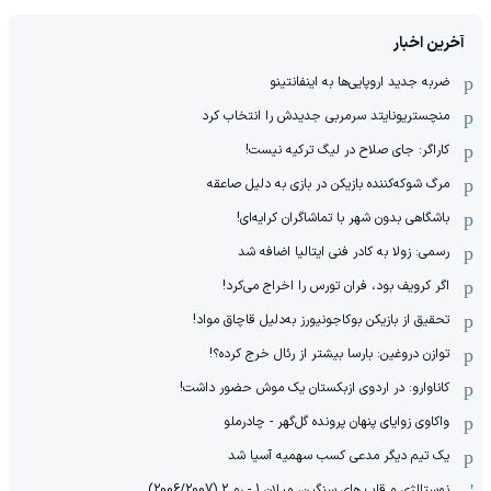
آخرین اخبار
ضربه جدید اروپایی‌ها به اینفانتینو
منچستریونایتد سرمربی جدیدش را انتخاب کرد
کاراگر: جای صلاح در لیگ ترکیه نیست!
مرگ شوکه‌کننده بازیکن در بازی به دلیل صاعقه
باشگاهی بدون شهر با تماشاگران کرایه‌ای!
رسمی: زولا به کادر فنی ایتالیا اضافه شد
اگر کرویف بود، فران تورس را اخراج می‌کرد!
تحقیق از بازیکن بوکاجونیورز به‌دلیل قاچاق مواد!
توازن دروغین: بارسا بیشتر از رئال خرج کرده؟!
کاناوارو: در اردوی ازبکستان یک موش حضور داشت!
واکاوی زوایای پنهان پرونده گل‌گهر - چادرملو
یک تیم دیگر مدعی کسب سهمیه آسیا شد
نوستالژی و قاب های سنگین، میلان 1 - رم 2 (2006/2007)