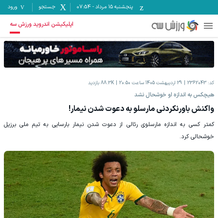
پنجشنبه ۱۵ مرداد
-
07:54
جستجو
ورود
اپلیکیشن اندروید ورزش سه
کد:
2362043
29 اردیبهشت 1405 ساعت 20:50
88.3K
بازدید
هیچکس به اندازه او خوشحال نشد
واکنش باورنکردنی مارسلو به دعوت شدن نیمار!
کمتر کسی به اندازه مارسلوی رئالی از دعوت شدن نیمار بارسایی به تیم ملی برزیل
خوشحالی کرد.