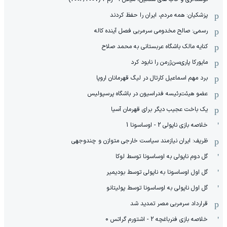
پزشکیان: همه مردم، ایران را حفظ کردند
رسمی: صالح مخدومی سرمربی فصل آینده کاله
کنایه مالک باشگاه عربستانی به محمد صلاح
مایورکا پاری‌سن‌ژرمن را نابود کرد
برد مهم اسماعیل کارتال در لیگ قهرمانان اروپا
عضو هیئت‌رئیسه فدراسیون در باشگاه پرسپولیس
یک باخت عجیب دیگر برای قهرمان آسیا
خلاصه بازی ناپولی 2 - اوساسونا 1
ظریف: ایران نیازمند سیاست خارجی متوازن و چندوجهی
گل دوم ناپولی به اوساسونا توسط لوکا
گل اول اوساسونا به ناپولی توسط بودیمیر
گل اول ناپولی به اوساسونا توسط پولیتانو
قرارداد سرمربی مصر تمدید شد
خلاصه بازی فنرباغچه 2 - اشتورم گراتس 0