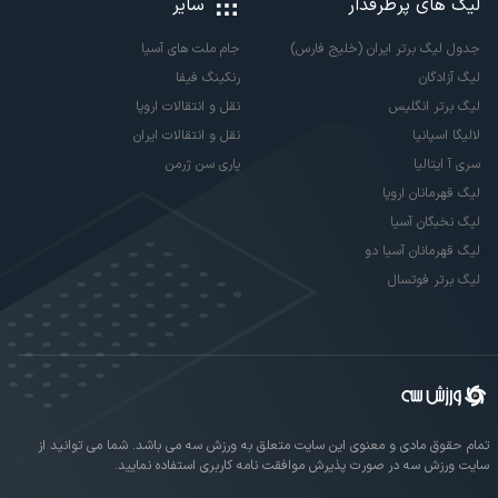
لیگ های پرطرفدار
سایر
جدول لیگ برتر ایران (خلیج فارس)
جام ملت های آسیا
لیگ آزادگان
رنکینگ فیفا
لیگ برتر انگلیس
نقل و انتقالات اروپا
لالیگا اسپانیا
نقل و انتقالات ایران
سری آ ایتالیا
پاری سن ژرمن
لیگ قهرمانان اروپا
لیگ نخبگان آسیا
لیگ قهرمانان آسیا دو
لیگ برتر فوتسال
تمام حقوق مادی و معنوی این سایت متعلق به ورزش سه می باشد. شما می توانید از
سایت ورزش سه در صورت پذیرش موافقت نامه کاربری استفاده نمایید.