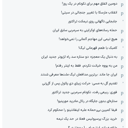
دومین اتفاق مهم برای نکونام در یک روز!
انقلاب مارسکا با تغییر جنجالی در سیتی!
جابجایی ناگهانی روی نیمکت تراکتور
حمله رسانه‌های اوکراینی به سرمربی سابق ایران
هیچ‌ تیمی این مهاجم آلمانی را نمی‌خواهد!
کامبک با طعم قهرمانی لیگ!
به دنبال یک معجزه: دو ستاره سد راه لژیونر جدید ایران
من به یووه خیانت نکردم، فقط به اینتر رفتم!
ایران جا ماند: برترین مدافعان لیگ ملت‌ها معرفی شدند
تقدیم گل به مسی؛ حرکت زیبای دی پائول پس از گل‌زنی
فوری: ربیعی رفت، نکونام سرمربی جدید تراکتور
ستاره‌ای بدون جایگاه در رئال مادرید مورینیو!
فیفا کمپین بی‌رحمانه علیه اینفانتینو را محکوم کرد
خرید بزرگ پرسپولیس فعلا در حد یک نیمه
خلاصه بازی اینترمیامی 1 - مونتری 2