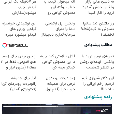
به دنیای عالی بازار
اگه میخوای کبدت به
هر 7دقیقه یک ایرانی
والکس خوش آمدید!
خطر نیوفته این
کبدش چرب
ترید را آغاز کنید!
دمنوش گیاهی رو
میشود(سفارش
فراموش نکن
دمنوش پاکسازی کبد با
راز داشتن کبد سالم!
والکس: پل ارتباطی
این نوشیدنی خوشمزه
تخفیف)
دمنوش 10 گیاه(55%
شما با دنیای
گیاهی چربی های
تخفیف)
سرمایه‌گذاری دیجیتال
کبدتو میشوره میبره
مطالب پیشنهادی
تجربه‌ی نوین ترید با
قاتل سلامتی کبد چربه
از بین بردن جای زخم
والکس، آینده‌ای روشن
با این دمنوش گیاهی
های قدیمی، فقط در 3
در انتظار شماست
کبدتو بیمه کن
هفته!! (بدون لیزر و
جراحی)
این دکتر شیرازی کرم
زانو دردت رو بدون
1بار برای همیشه
ترمیم زخم ایرانی را
قرص برای همیشه
زانودردت رودرمان کن!
ساخت!!!
خوب کن! (قدم اول،
(تکنولوژی آلمان)
پرسش‌نامه)
◂پرسشنامه▸
زنده پیشنهادی