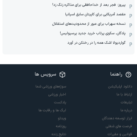
پیروز: فجر بعد از خداحافظی برای مذاکره زنگ زد!
مقصد آمریکایی برای کاپیتان سابق اسپانیا
نسخه سهراب برای عبور از محدودیت‌های استقلال
پادگان، سکوی پرتاب خرید جدید پرسپولیس!
گواردیولا اشک همه را در رختکن در آورد
راهنما
سرویس ها
دانلود اپلیکیشن
سوژه‌های ورزشی شما
ارتباط با ما
اخبار ورزشی
تبلیغات
پادکست
درباره ما
لیگ ها و رقابت ها
ابزار توسعه دهندگان
ویدئو
فرصت های شغلی
روزنامه
قوانین و مقررات
نتایج زنده