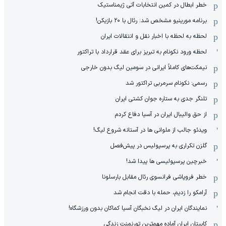
خطر ابطال در کمین انتخابات آتی ژیمناستیک
برنامه مورینیو مشخص شد: رئال با ۲۰ بازیکن!
لحظه به لحظه با اخبار نقل و انتقالات ایران
لحظه ورود نکونام به تبریز برای عقد قرارداد با تراکتور
نیمکت‌های کاملاً ایرانی در سومین لیگ بدون خارجی
رسمی: نکونام سرمربی تراکتور شد
تلنگر جدی به ستاره جوان کشتی ایران
از حق والیبال ایران در آسیا دفاع کردم
ویدئو جالب از ملوانی ها در آستانه شروع لیگ!
گلزن تکراری به پرسپولیس در پیش‌فصل
خبرچین پرسپولیسی ها پیدا شد!
خطر فروپاشی فرانسوی رئال مقابل بارسلونا
آرامکو را زدیم، حمله با دقت انجام شد
نمایندگان ایران در لیگ نخبگان آسیا کماکان بدون ورزشگاه!
کاپیتان ایران آماده مهم‌ترین تورنمنت زندگی