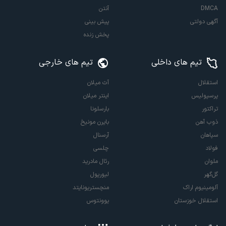
DMCA
آنتن
آگهی دولتی
پیش بینی
پخش زنده
تیم های داخلی
تیم های خارجی
استقلال
آث میلان
پرسپولیس
اینتر میلان
تراکتور
بارسلونا
ذوب آهن
بایرن مونیخ
سپاهان
آرسنال
فولاد
چلسی
ملوان
رئال مادرید
گل‌گهر
لیورپول
آلومینیوم اراک
منچستریونایتد
استقلال خوزستان
یوونتوس