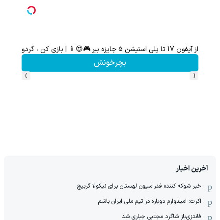
با خرید اول از گریم 200 سوت هدیه بگیر
رخونش
کلیک کن!
›
‹
آخرین اخبار
خبر شوکه کننده فدراسیون لهستان برای نیکولا گربیچ
اکرت: امیدوارم دوباره در تیم ملی ایران باشم
فانتزی‌باز شاگرد مجتبی جباری شد