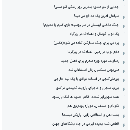
جدایی از دو عشق؛ بدترین روز زندگی لئو مسی!
سپاهان امروز یک مدافع می‌خرد!
جنگ داخلی لهستان بر سر روسیه: بازی کنیم یا تحریم؟
یک توپ فوتبال و تصادف در بزرگراه
یزدانی برای جنگ ستارگان آماده می شود(عکس)
دفع توپ در زمین، تصادف در بزرگراه!
رضاوند، مهره ویژه محرم برای فصل جدید
ملی‌پوش بسکتبال زنان استقلالی شد
پورعلی‌گنجی در آستانه توافق با یک تیم خارجی
بیرو، شجاع و ماجرای بازوبند کاپیتانی تراکتور
همه سورپرایز شدند؛ ظاهر جدید هافبک بارسلونا
نکونام و استقلال، دوباره روبه‌روی هم!
بمب نقل و انتقالاتی ژابی، بازیکن نیست!
قطعی شد: پدیده ایرانی در جام باشگاه‌های جهان