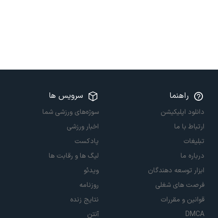
راهنما
سرویس ها
دانلود اپلیکیشن
سوژه‌های ورزشی شما
ارتباط با ما
اخبار ورزشی
تبلیغات
پادکست
درباره ما
لیگ ها و رقابت ها
ابزار توسعه دهندگان
ویدئو
فرصت های شغلی
روزنامه
قوانین و مقررات
نتایج زنده
DMCA
آنتن