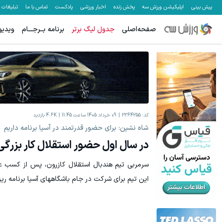
پیش بینی
اپلیکیشن ورزش سه
پخش زنده
اخبار ورزشی
پادکست
تماس با ما
تبلیغات
صفحه‌اصلی
جدول لیگ برتر
برنامه بــرجـــام
ویدیو
یخچال ویترینی 9 فوت ایستکول (جدید)
بونوس واریز تا سقف 500 دلار، ب
کلیک کن!
کد:
2364255
09 خرداد 1405 ساعت 11:45
4.6K
بازدید
شاه نشین: برای حضور قدرتمند در آسیا برنامه داریم
در سال اول حضور استقلال کار بزرگی
سرمربی تیم هندبال استقلال کازرون، پس از کسب عن
این تیم برای شرکت در جام باشگاههای آسیا برنامه ری