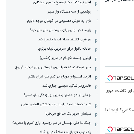
آقای نویدکیا! یک توضیح به من بدهکاری
رونمایی از سه دستگاه وار سیار
تاج: به هوش مصنوعی در فوتبال توجه داریم
یایسله در اولین بازی نیوکسل بزن بزن کرد!
عراقچی تکلیف مذاکرات را یکسره کرد
حادثه ناگوار برای سرمربی لیگ برتری
اولین جلسه نکونام در تبریز (عکس)
خبر شوکه کننده فدراسیون لهستان برای نیکولا گربیچ
اکرت: امیدوارم دوباره در تیم ملی ایران باشم
فانتزی‌باز شاگرد مجتبی جباری شد
برای کاشت موی
جدایی از دو عشق؛ بدترین روز زندگی لئو مسی!
شبیه دمبله: امید بارسا به درخشش الماس غنایی
کشی؟ اینجا با
سپاهان امروز یک مدافع می‌خرد!
جنگ داخلی لهستان بر سر روسیه: بازی کنیم یا تحریم؟
یک توپ فوتبال و تصادف در بزرگراه