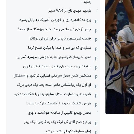
رسید
بازدید مهدی تاج از VAR سیار
پرونده کلاهبرداری از قهرمان المپیک به پایان رسید
چمن آزادی دی ماه می‌رسد، خود ورزشگاه سال بعد!
قیمت غیرمنتظره ناپولی برای فروش لوکاکو!
ستاره‌ای که بی سر و صدا با پیکان فسخ کرد!
مدیر خبرساز فدراسیون علیه حواشی سهمیه آسیایی
سه فناوری جدید برای فصل جدید فوتبال ایران
مشخص شدن محل میزبانی آسیایی تراکتور و استقلال
او اول یک روانشناس ماهر است بعد یک مربی بزرگ
قدرتمند و متفاوت: ستاره سابق، رئال را شگفت‌زده کرد
هراس اتلتیکو مادرید از هایجک بزرگ بارسلونا
پخش ویدیو کلیپی از سامانه هوشمند داوری
پیام واضح آقای گل لیگ یک به گلزنان لیگ برتر
زمان معارفه نکونام مشخص شد