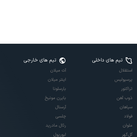
تیم های داخلی
تیم های خارجی
استقلال
آث میلان
پرسپولیس
اینتر میلان
تراکتور
بارسلونا
ذوب آهن
بایرن مونیخ
سپاهان
آرسنال
فولاد
چلسی
ملوان
رئال مادرید
گل‌گهر
لیورپول