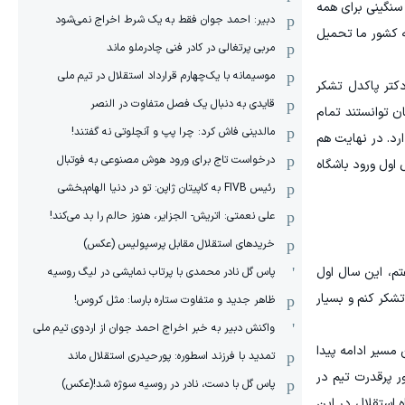
نگینی برای همه
دبیر: احمد جوان فقط به یک شرط اخراج نمی‌شود
ه کشور ما تحمیل
مربی پرتغالی در کادر فنی چادرملو ماند
موسیمانه با یک‌چهارم قرارداد استقلال در تیم ملی
دکتر پاکدل تشکر
قایدی به دنبال یک فصل متفاوت در النصر
ان توانستند تمام
مالدینی فاش کرد: چرا پپ و آنچلوتی نه گفتند!
ارد. در نهایت هم
درخواست تاج برای ورود هوش مصنوعی به فوتبال
 اول ورود باشگاه
رئیس FIVB به کاپیتان ژاپن: تو در دنیا الهام‌بخشی
علی نعمتی: اتریش- الجزایر، هنوز حالم را بد می‌کند!
خریدهای استقلال مقابل پرسپولیس (عکس)
م، این سال اول
پاس گل نادر محمدی با پرتاب نمایشی در لیگ روسیه
تشکر کنم و بسیار
ظاهر جدید و متفاوت ستاره بارسا: مثل کروس!
واکنش دبیر به خبر اخراج احمد جوان از اردوی تیم ملی
 مسیر ادامه پیدا
تمدید با فرزند اسطوره: پورحیدری استقلال ماند
ر پرقدرت تیم در
پاس گل با دست، نادر در روسیه سوژه شد!(عکس)
ه استقلال در این