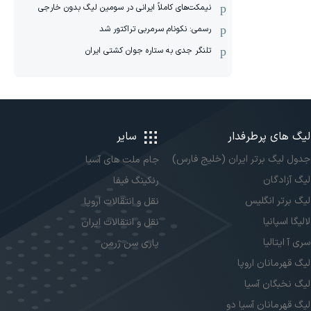
نیمکت‌های کاملاً ایرانی در سومین لیگ بدون خارجی
رسمی: نکونام سرمربی تراکتور شد
تلنگر جدی به ستاره جوان کشتی ایران
لیگ های پرطرفدار
سایر
جدول لیگ برتر ایران (خلیج فارس)
جام ملت های آسیا
لیگ آزادگان
رنکینگ فیفا
لیگ برتر انگلیس
نقل و انتقالات اروپا
لالیگا اسپانیا
نقل و انتقالات ایران
سری آ ایتالیا
پاری سن ژرمن
لیگ قهرمانان اروپا
لیگ نخبگان آسیا
لیگ قهرمانان آسیا دو