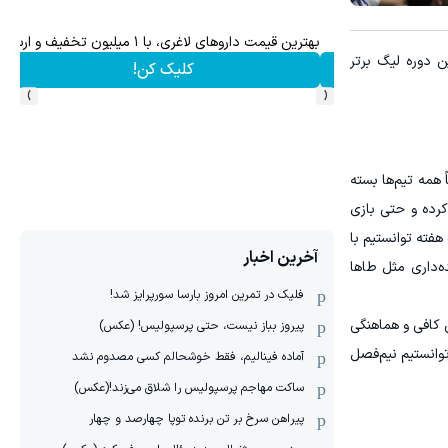
بهترین قیمت داروهای لاغری، با ۱ میلیون تخفیف و ارسال از داروخانه‌
 دوره لیگ برتر
کلیک کن!
›
‹
همه تیم‌ها بسته
کرده و حتی بازی
هفته توانستیم با
آخرین اخبار
ه‌داری مثل طاها
فلیک در تمرین امروز بارسا سورپرایز شد!
ن کافی و هماهنگی
پیروز بباز نیست، حتی پرسپولیس! (عکس)
توانستیم نیم‌فصل
آماده فینالیم، فقط خوشحالم کسی مصدوم نشد
ساکت مهاجم پرسپولیس را شلاق می‌زند!(عکس)
پیراهن سرخ بر تن برنده توپا چهارصد و چهار