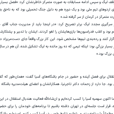
ف لیگ و سپس ادامه مسابقات به صورت متمرکز خاطرنشان کرد: «فصل بسیار س
رای اردوهای تیم ملی بود و یک دوره هم به دلیل جنگ تحمیلی بود که به ناحق ب
ت متمرکز در کرمان از سر گرفته شد.»
از سرگیری مجدد لیگ برتر تصریح کرد: «در اینجا باید از مدیریت جناب آقای 
بود و اغلب فدراسیون‌ها بازی‌هایشان را لغو کردند، ایشان با تدبیر و پشتکارش
زار کنند و رده‌بندی تیم‌ها مشخص شود. این کار بزرگ واقعاً جای دست‌مریزاد د
 بسیار بزرگی بود؛ اینکه تیمی که ده روز مانده به لیگ تشکیل شده، آن هم در سال
 بزرگ بود.»
ال برای فصل آینده و حضور در جام باشگاه‌های آسیا گفت: «همان‌طور که گفت
ی بود. جا دارد از زحمات دکتر تاجرنیا، همکارانشان و اعضای هیئت‌مدیره باشگاه 
ا اکنون سهمیه آسیا را کسب کرده‌ایم و ان‌شاءالله فعالیت هندبال استقلال در این
قرار است جلسه‌ای در تهران داشته باشیم تا برنامه‌های خودمان را برای حضو
مطمئناً با برنامه‌ریزی می‌توانیم نتایج خوبی در آسیا کسب کنیم. امیدوارم باشگا