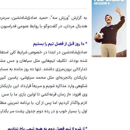
یخچال ویترینی 9 فوت ایستکول (جدید)
آمپول‌های لاغری را ۱ میلیون تومان ار
به گزارش "ورزش سه"، حمید صادق‌شاه‌نشین، سرمرب
کلیک کن!
هندبال مردان، در گفت‌وگو با روابط عمومی فدراسیون
* 10 روز قبل از فصل تیم را بستیم
صادق‌شاه‌نشین در ابتدا در خصوص شرایط کلی استقلال 
شده بودند. تکلیف تیم‌هایی مثل سپاهان و مس مشخص 
تدارکاتی برون‌مرزی داشتند. تنها ده روز مانده به مساب
بازیکنان باتجربه‌ای مثل محمد سیاوشی، یاسین کبیری
شکوهی وارد مذاکره شویم و سریعاً قرارداد این بازیکنان
وی افزود: «از زمان قرعه‌کشی تا اولین بازی ما با مس
لازم واگذار کردیم؛ اما پس از آن، با برنامه تمرینی من
اول را بسیار خوب و در رده دوم جدول پشت سر بگذاری
* از شروع نیم فصل دوم به هیچ تیمی باج ندادیم