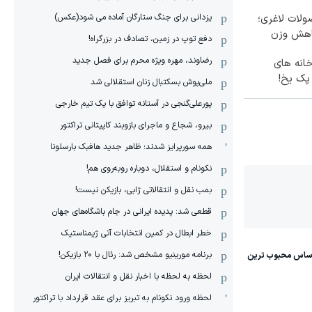
یزدانی برای جنگ ستارگان آماده می شود(عکس)
لات لاغری؛
اهش وزن
دفع توپ در زمین، تصادف در بزرگراه!
رضاوند، مهره ویژه محرم برای فصل جدید
خانه های
 پک یخ!
ملی‌پوش بسکتبال زنان استقلالی شد
پورعلی‌گنجی در آستانه توافق با یک تیم خارجی
بیرو، شجاع و ماجرای بازوبند کاپیتانی تراکتور
همه سورپرایز شدند؛ ظاهر جدید هافبک بارسلونا
نکونام و استقلال، دوباره روبه‌روی هم!
بمب نقل و انتقالاتی ژابی، بازیکن نیست!
قطعی شد: پدیده ایرانی در جام باشگاه‌های جهان
خطر ابطال در کمین انتخابات آتی ژیمناستیک
برنامه مورینیو مشخص شد: رئال با ۲۰ بازیکن!
لحظه به لحظه با اخبار نقل و انتقالات ایران
لحظه ورود نکونام به تبریز برای عقد قرارداد با تراکتور