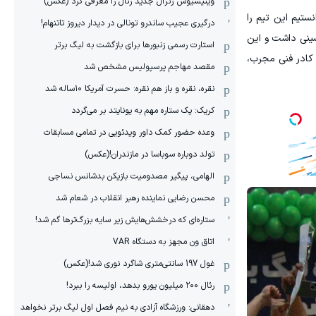
وینیسیوس ژنرال جدید رئال را معرفی کرد (عکس)
ستیم این تیم را
درگیری عجیب ساندرو تونالی در دیدار دیروز تاتنهام!
شینی داشت و این
استارت رسمی زنبورها برای بازگشت به لیگ برتر
 کادر فنی مجرب،
مقصد مهاجم پرسپولیس مشخص شد
نقره، نقره و باز هم نقره: حسرت آمریکا ۱۰‌ساله شد
کریک: یک ستاره مهم به یونایتد بر می‌گردد
وعده حضور کمک داور ویدئویی در تمامی مسابقات
تولد دوباره سوباسا در مازندران!(عکس)
الهامی، پیگیر مصدومیت بازیکن بدشانس نساجی
محسن رضایی نماینده رهبر انقلاب در شعام شد
ستاره‌ای که درخشش‌هایش زیر سایه بزرگ‌ترها گم شد!
اتاق ون مجهز به دستگاه VAR
غول 197 سانتی‌متری شاگرد نوری شد!(عکس)
رئال ۲۰۰ میلیون یورو بدهد، اولیسه را ببرد!
دهقانی: ورزشگاه آزادی به نیم فصل اول لیگ برتر نخواهد