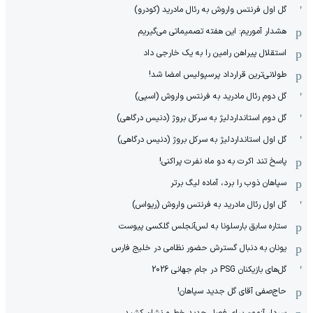
گل اول فرنتس واروش به رئال مادرید (کودرو)
هشدار آموریم: این هفته تصمیماتی می‌گیریم
استقلال پیراهن رامین را به یک خارجی داد
طولانی‌ترین قرارداد پرسپولیس امضا شد!
گل دوم رئال مادرید به فرنتس واروش (اسپی)
گل دوم استانداردلیژ به سرکل بروژ (دنیس درگاهی)
گل اول استانداردلیژ به سرکل بروژ (دنیس درگاهی)
پاسخ تند اکرت به دو ماه نفرت پراکنی!
سپاهان ذوب را برد، آماده لیگ برتر
گل اول رئال مادرید به فرنتس واروش (ریواس)
ستاره سابق بارسلونا به لس‌آنجلس گلکسی پیوست
یونان به دنبال گسترش حضور نظامی در خلیج فارس
گل‌های بازیکنان PSG در جام جهانی 2026
حاج‌صفی آقای گل جدید سپاهان!
سردار آزمون برای فصل جدید خط و نشان کشید