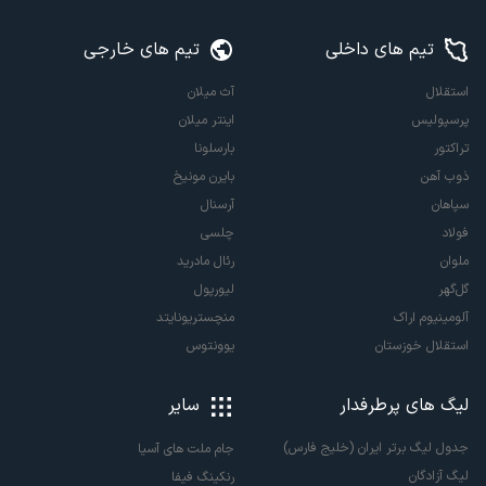
تیم های داخلی
تیم های خارجی
استقلال
آث میلان
پرسپولیس
اینتر میلان
تراکتور
بارسلونا
ذوب آهن
بایرن مونیخ
سپاهان
آرسنال
فولاد
چلسی
ملوان
رئال مادرید
گل‌گهر
لیورپول
آلومینیوم اراک
منچستریونایتد
استقلال خوزستان
یوونتوس
لیگ های پرطرفدار
سایر
جدول لیگ برتر ایران (خلیج فارس)
جام ملت های آسیا
لیگ آزادگان
رنکینگ فیفا