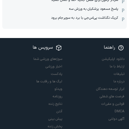
پاسخ مسعود پزشکیان به ورزش سه
کریک نگذاشت پی‌اس‌جی با برد به سوپرجام برود
راهنما
سرویس ها
دانلود اپلیکیشن
سوژه‌های ورزشی شما
ارتباط با ما
اخبار ورزشی
تبلیغات
پادکست
درباره ما
لیگ ها و رقابت ها
ابزار توسعه دهندگان
ویدئو
فرصت های شغلی
روزنامه
قوانین و مقررات
نتایج زنده
DMCA
آنتن
آگهی دولتی
پیش بینی
پخش زنده