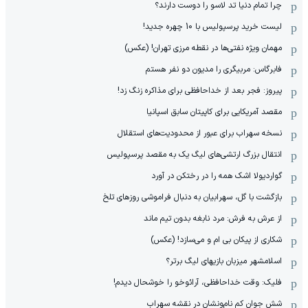
چرا تمام دنیا تد لاسو را دوست دارند؟
لیست خرید پرسپولیس با 10 چهره جدید!
مهمان‌ ویژه نفتی‌ها در نقطه مرزی تهران! (عکس)
فابرگاس: مربیگری را مدیون دو نفر هستم
پیروز: فجر بعد از خداحافظی برای مذاکره زنگ زد!
مقصد آمریکایی برای کاپیتان سابق اسپانیا
نسخه سهراب برای عبور از محدودیت‌های استقلال
انتقال بزرگ ارتشی‌های لیگ یک به مقصد پرسپولیس
گواردیولا اشک همه را در رختکن در آورد
بازگشت با گل، سهرابیان به دنبال فراموشی روزهای تلخ
از عرش به فرش: مرد نابغه‌ بدون تیم ماند
شکاری از پیکان بی ام و می‌سازد! (عکس)
اسلامشهر میزبان بازیهای لیگ برتر؟
فلیک: وقت خداحافظی، آرائوخو را خوشحال دیدم!
شش جوان کم نام‌و‌نشان در نقشه سهراب