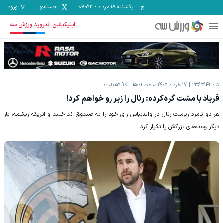
یکشنبه ۱۸ مرداد
-
07:53
جستجو
ورود
اپلیکیشن اندروید ورزش سه
کد:
2365942
17 خرداد 1405 ساعت 15:01
55.9K
بازدید
فریاد با مشت گره‌کرده: رئال را زیر رو خواهم کرد!
هر دو نامزد ریاست رئال در والدبباس رای خود را به صندوق انداختند و انریکه ریکلمه، باز
دیگر وعده‌های بزرگش را تکرار کرد.