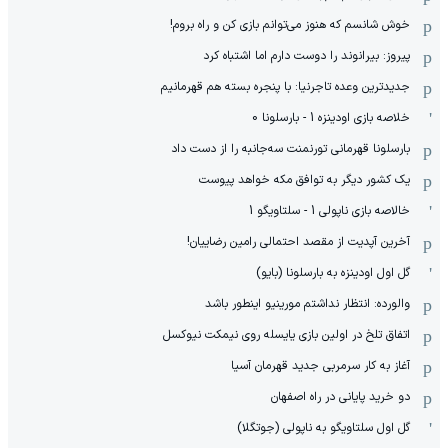
خوش شانسم که هنوز می‌توانم بازی کن و راه بروم!
پیروز: بیرانوند را دوست دارم اما اشتباه کرد
جدیدترین وعده تاجرنیا: با پنجره بسته هم قهرمانیم
خلاصه بازی اودینزه 1 - بارسلونا 0
بارسلونا قهرمانی تورنمنت سه‌جانبه را از دست داد
یک کشور دیگر به توافق مکه خواهد پیوست
خالاصه بازی ناپولی 1 - سلتاویگو 1
آخرین آپدیت از مقصد احتمالی رامین رضاییان!
گل اول اودینزه به بارسلونا (بایو)
والورده: انتظار نداشتم مورینیو اینطور باشد
اتفاق تلخ در اولین بازی یایسله روی نیمکت نیوکسل
آغاز به کار سرمربی جدید قهرمان آسیا
دو خرید پایانی در راه اصفهان
گل اول سلتاویگو به ناپولی (جوتگلا)