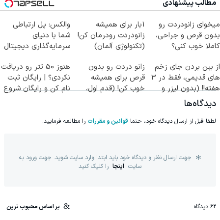
مطالب پیشنهادی
میخوای زانودردت رو
1بار برای همیشه
والکس: پل ارتباطی
بدون قرص و جراحی،
زانودردت رودرمان کن!
شما با دنیای
کاملا خوب کنی؟
(تکنولوژی آلمان)
سرمایه‌گذاری دیجیتال
((پرسش‌نامه))
◂پرسشنامه▸
از بین بردن جای زخم
زانو دردت رو بدون
هنوز 50 تتر رو دریافت
های قدیمی، فقط در 3
قرص برای همیشه
نکردی؟ | رایگان ثبت
هفته!! (بدون لیزر و
خوب کن! (قدم اول،
نام کن و رایگان شروع
جراحی)
پرسش‌نامه)
کن!
دیدگاه‌ها
لطفا قبل از ارسال دیدگاه خود، حتما
قوانین و مقررات
را مطالعه فرمایید.
جهت ارسال نظر و دیدگاه خود باید ابتدا وارد سایت شوید. جهت ورود به
سایت
اینجا
را کلیک کنید
62
دیدگاه
بر اساس محبوب ترین