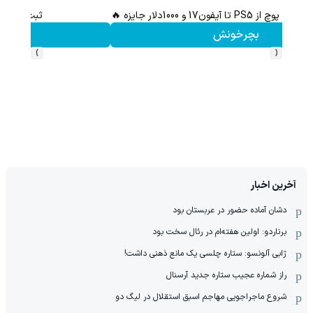
ثبت نام کن؛خرید کن؛نقره ببر
کلیک کن!
›
‹
آخرین اخبار
دشان آماده حضور در عربستان بود
برناردو: اولین هفته‌ام در رئال سخت بود
ژابی آلونسو: ستاره چلسی یک مانع ذهنی داشت!
راز شماره عجیب ستاره جدید آرسنال
شروع ماجراجویی مهاجم اسبق استقلال در لیگ دو