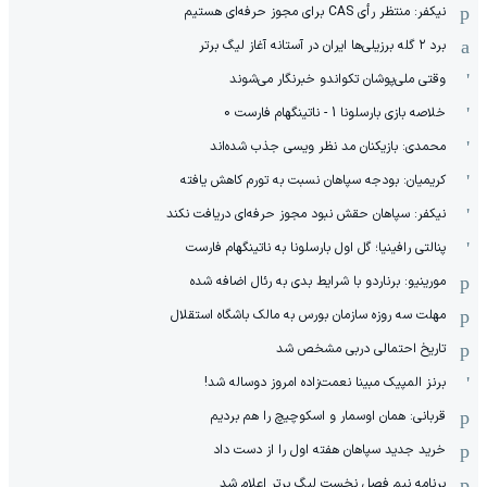
نیکفر: منتظر رأی CAS برای مجوز حرفه‌ای هستیم
برد ۲ گله برزیلی‌ها ایران در آستانه آغاز لیگ برتر
وقتی ملی‌پوشان تکواندو خبرنگار می‌شوند
خلاصه بازی بارسلونا 1 - ناتینگهام فارست 0
محمدی: بازیکنان مد نظر ویسی جذب شده‌اند
کریمیان: بودجه سپاهان نسبت به تورم کاهش یافته
نیکفر: سپاهان حقش نبود مجوز حرفه‌ای دریافت نکند
پنالتی رافینیا؛ گل اول بارسلونا به ناتینگهام فارست
مورینیو: برناردو با شرایط بدی به رئال اضافه شده
مهلت سه روزه سازمان بورس به مالک باشگاه استقلال
تاریخ احتمالی دربی مشخص شد
برنز المپیک مبینا نعمت‌زاده امروز دوساله شد!
قربانی: همان اوسمار و اسکوچیچ را هم بردیم
خرید جدید سپاهان هفته اول را از دست داد
برنامه نیم فصل نخست لیگ برتر اعلام شد