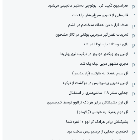
فدراسیون تأیید کرد: بونوچی دستیار مانچینی می‌شود
قاب‌هایی از تمرین سرخ‌پوشان پایتخت
هدف قرار دادن اهداف متخاصم در قشم
‏تمرینات نفس‌گیر سرمربی یونانی در تالار مشحون
بازی دوستانه بارسلونا لغو شد
اولین روز ویکتور مونیوز در ترکیب لیورپولی‌ها
مجری مشهور مربی لیگ یک شد
گل سوم بنفیکا به هارتس (پاولیدیس)
اولین تمرین پرسپولیس در بازگشت از ترکیه
جدایی سنتر ۲۱۸ سانتی‌متری از استقلال
گل اول بشیکتاش برابر هرادک کرالوو توسط کلیچسوی
گل دوم بنفیکا به هارتس (آرائوخو)
بشیکتاش برابر هرادک کرالوو 10 نفره شد!
کاظمیان: جدایی از پرسپولیس سخت بود