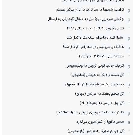
مسی و نیمار، زوج تکرار نشدنی آبی اناری‌ها
ترامپ: شخصاً در مذاکرات با ایران درگیر هستم
واکنش سرمربی نیوکسل به انتقال گیمارش به آرسنال
تمامی گل‌های کانادا در جام جهانی 2026
امتیاز تیم پرماجرای لیگ یک واگذار شد
هافبک پرسپولیس در سه راهی گرفتار شد!
خلاصه بازی بنفیکا 6 - هارتس 1
تبریک جالب تونی کروس به وینیسیوس
گل ششم بنفیکا به هارتس (شلدروپ)
یک گلر و یک مدافع مطرح در راه اصفهان
گل پنجم بنفیکا به هارتس (دوران)
گل اول هارتس به بنفیکا (رناد)
۹۹ درصد مطمئنم رودری از رئال سوءاستفاده کرد
مسیر ناگویا از فدراسیون می‌گذرد
گل چهارم بنفیکا به هارتس (پاولیدیس)