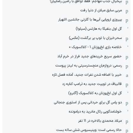
بیخیال جذب مهاجم: فقط توافق با رامین رضاییان!
مربی سابق میلان از دنیا رفت
پیروزی اروپایی آبی‌ها با گلزنی جانشین اللهیار
گل اول بنفیکا به هارتس (سیلوا)
سحرخیزان با توپ پر برگشت (عکس)
خلاصه بازی لخ‌پوزنان 1 - کلاکسویک 0
حضور سریع خریدهای جدید فراز در خرم آباد
رسمی: دروازه‌بان منچسترسیتی به لیدز پیوست
خیبر با اضافه شدن نفرات جدید، آماده فصل تازه
قالیباف در توییت جدید به ترامپ کنایه زد
گل اول لخ‌پوزنان به کلاکسویک (آگنرو)
دو پاس گل برای حردانی پس از استوری جنجالی
خوشامدگویی رئال مادرید به دیامونده
میلاد محمدی بالاخره در 11 نفر
حالا رسمی است: وینیسیوس شش ساله بست