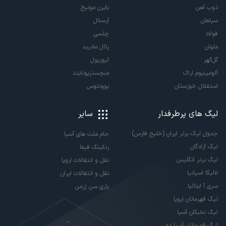
ذوب آهن
بایرن مونیخ
سپاهان
آرسنال
فولاد
چلسی
ملوان
رئال مادرید
گل‌گهر
لیورپول
آلومینیوم اراک
منچستریونایتد
استقلال خوزستان
یوونتوس
لیگ های پرطرفدار
سایر
جدول لیگ برتر ایران (خلیج فارس)
جام ملت های آسیا
لیگ آزادگان
رنکینگ فیفا
لیگ برتر انگلیس
نقل و انتقالات اروپا
لالیگا اسپانیا
نقل و انتقالات ایران
سری آ ایتالیا
پاری سن ژرمن
لیگ قهرمانان اروپا
لیگ نخبگان آسیا
لیگ قهرمانان آسیا دو