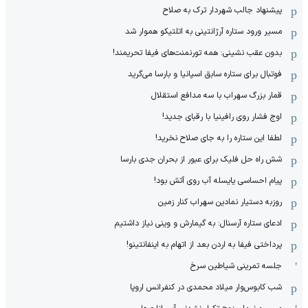
پیشنهاد جالب شهردار ترک به صلاح
مسیر ورود ستاره آرژانتینی به اتلتیکو هموار شد
بدون عقب نشینی: همه تورنمنت‌های فیفا تحریمند!
فوتبال برای ستاره سابق اسپانیا و بارسا می‌گرید
قمار بزرگ سهراب با سه مدافع استقلال
اوج فشار روی رافینیا با رقبای جدید!
لطفا این ستاره را به جای صلاح نخرید!
شش راه حل فلیک برای عبور از بحران جدی بارسا
پیام احساسی یایسله آب روی آتش بود!
روزبه دستیار نمادین سهراب کنار زمین
ادعای ستاره آرسنال: به گیمارش و وینی نیاز داشتیم
پرداختی فیفا به اردن بعد از اتهام به اینفانتینو!
جلسه تمرینی شیاطین سرخ
شب کابوس‌وار میلاد محمدی در کنفرانس اروپا