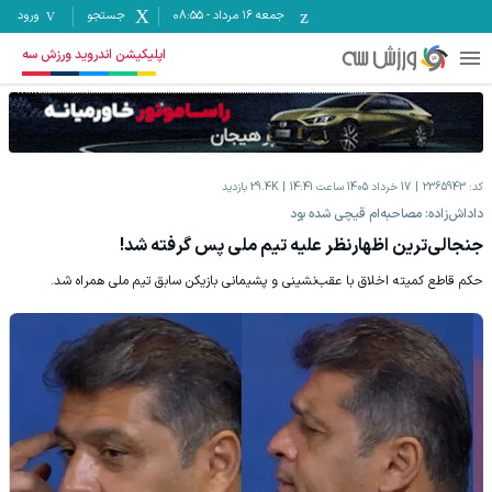
جمعه ۱۶ مرداد
-
08:55
جستجو
ورود
اپلیکیشن اندروید ورزش سه
کد:
2365943
17 خرداد 1405 ساعت 14:41
29.4K
بازدید
داداش‌زاده: مصاحبه‌ام قیچی شده بود
جنجالی‌ترین اظهارنظر علیه تیم ملی پس گرفته شد!
حکم قاطع کمیته اخلاق با عقب‌نشینی و پشیمانی بازیکن سابق تیم ملی همراه شد.