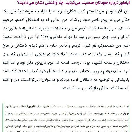
اینطور درباره خودتان صحبت می‌کردید، چه واکنشی نشان می‌دادید؟
من اگر خودم می‌دانستم که مشکلی دارم، چرا ناراحت می‌شدم؟ من یک
مثال می‌زنم؛ روح ناصر حجازی شاد. من زمانی که به استقلال آمدم، مرحوم
حجازی در رسانه‌ها گفت: "پسر من را خط زدند و بهزاد داداش‌زاده را آوردند‌؛
آیا این تیم جای پسر من بود یا بهزاد داداش‌زاده؟" آیا من ناراحت شدم؟
خیر. من همانموقع هم قبول کردم و ناصر خان را هم دیدم دستش را ماچ
کردم که انسان رک و صادقی است. آتیلا حجازی هیچی اما پدرش که برای
استقلال زحمت کشیده بود. درست است که من بازیکن ملی بودم اما آتیلا
نبود اما پذیرفتم بین و مت آتیلا، بهتر بود استقلال خود آتیلا را حفظ کند. البته
بازیکنانی با توصیه به استقلال آمده بودند و مسئولان می‌توانستند من و آتیلا
را حفظ کنند اما آن بازیکنان را حفظ نکنند.