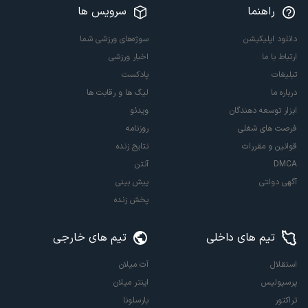
راهنما
سرویس ها
دانلود اپلیکیشن
سوژه‌های ورزشی شما
ارتباط با ما
اخبار ورزشی
تبلیغات
پادکست
درباره ما
لیگ ها و رقابت ها
ابزار توسعه دهندگان
ویدئو
فرصت های شغلی
روزنامه
قوانین و مقررات
نتایج زنده
DMCA
آنتن
آگهی دولتی
پیش بینی
پخش زنده
تیم های داخلی
تیم های خارجی
استقلال
آث میلان
پرسپولیس
اینتر میلان
تراکتور
بارسلونا