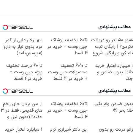
مطالب پیشنهادی
هنوز 50 تتر رو دریافت
60% تخفیف پوشاک
تنها راه رهایی از کمر
نکردی؟ | رایگان ثبت
جین وست + خرید در
درد بدون نیاز به دارو!
نام کن و رایگان شروع
4 قسط
(◂پرسش‌نامه)
کن!
۱ میلیارد اعتبار خرید
تا %60 تخفیف
تا 60 درصد تخفیف
طلا | بدون ضامن و
محصولات جین وست
ویژه جین وست +
چک
+ خرید در 4 قسط
خرید در4 قسط
مطالب پیشنهادی
بدون ضامن وام بگیر،
60% تخفیف پوشاک
از بین بردن جای زخم
طلا بخر 😍
جین وست + خرید در
های قدیمی، فقط در 3
4 قسط
هفته!! (بدون لیزر و
جراحی)
زانو دردت رو بدون
این دکتر شیرازی کرم
۱ میلیارد اعتبار خرید