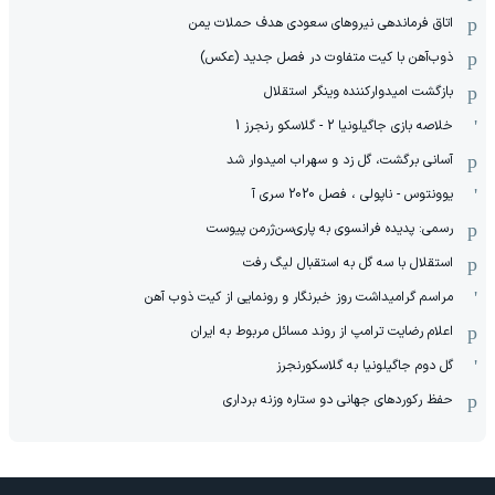
اتاق فرماندهی نیروهای سعودی هدف حملات یمن
ذوب‌آهن با کیت متفاوت در فصل جدید (عکس)
بازگشت امیدوارکننده وینگر استقلال
خلاصه بازی جاگیلونیا 2 - گلاسکو رنجرز 1
آسانی برگشت، گل زد و سهراب امیدوار شد
یوونتوس - ناپولی ، فصل 2020 سری آ
رسمی: پدیده فرانسوی به پاری‌سن‌ژرمن پیوست
استقلال با سه گل به استقبال لیگ رفت
مراسم گرامیداشت روز خبرنگار و رونمایی از کیت ذوب آهن
اعلام رضایت ترامپ از روند مسائل مربوط به ایران
گل دوم جاگیلونیا به گلاسکورنجرز
حفظ رکوردهای جهانی دو ستاره وزنه برداری