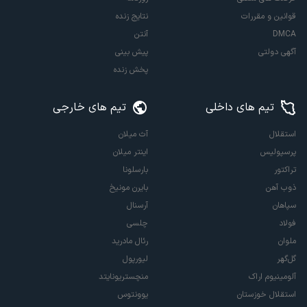
قوانین و مقررات
نتایج زنده
DMCA
آنتن
آگهی دولتی
پیش بینی
پخش زنده
تیم های داخلی
تیم های خارجی
استقلال
آث میلان
پرسپولیس
اینتر میلان
تراکتور
بارسلونا
ذوب آهن
بایرن مونیخ
سپاهان
آرسنال
فولاد
چلسی
ملوان
رئال مادرید
گل‌گهر
لیورپول
آلومینیوم اراک
منچستریونایتد
استقلال خوزستان
یوونتوس