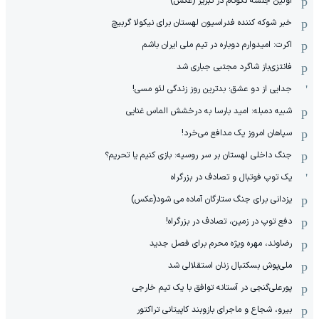
اولین جلسه نکونام در تبریز (عکس)
خبر شوکه کننده فدراسیون لهستان برای نیکولا گربیچ
اکرت: امیدوارم دوباره در تیم ملی ایران باشم
فانتزی‌باز شاگرد مجتبی جباری شد
جدایی از دو عشق؛ بدترین روز زندگی لئو مسی!
شبیه دمبله: امید بارسا به درخشش الماس غنایی
سپاهان امروز یک مدافع می‌خرد!
جنگ داخلی لهستان بر سر روسیه: بازی کنیم یا تحریم؟
یک توپ فوتبال و تصادف در بزرگراه
یزدانی برای جنگ ستارگان آماده می شود(عکس)
دفع توپ در زمین، تصادف در بزرگراه!
رضاوند، مهره ویژه محرم برای فصل جدید
ملی‌پوش بسکتبال زنان استقلالی شد
پورعلی‌گنجی در آستانه توافق با یک تیم خارجی
بیرو، شجاع و ماجرای بازوبند کاپیتانی تراکتور