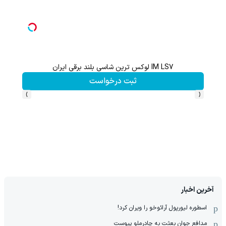
IM LS7 لوکس ترین شاسی بلند برقی ایران
ثبت درخواست
›
‹
آخرین اخبار
اسطوره لیورپول آرائوخو را ویران کرد!
مدافع جوان بعثت به چادرملو پیوست