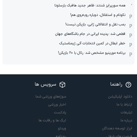
همه سورپرایز شدند؛ ظاهر جدید هافبک بارسلونا
نکونام و استقلال، دوباره روبه‌روی هم!
بمب نقل و انتقالاتی ژابی، بازیکن نیست!
قطعی شد: پدیده ایرانی در جام باشگاه‌های جهان
خطر ابطال در کمین انتخابات آتی ژیمناستیک
برنامه مورینیو مشخص شد: رئال با ۲۰ بازیکن!
راهنما
سرویس ها
دانلود اپلیکیشن
سوژه‌های ورزشی شما
ارتباط با ما
اخبار ورزشی
تبلیغات
پادکست
درباره ما
لیگ ها و رقابت ها
ابزار توسعه دهندگان
ویدئو
فرصت های شغلی
روزنامه