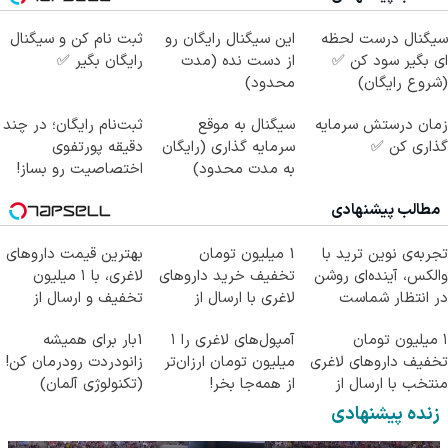
سیگنال درست لحظه
این سیگنال رایگان رو
ثبت نام کن و سیگنال
ای بگیر سود کن ✅
از دست نده (مدت
رایگان بگیر ✅
(شروع رایگان)
محدود)
زمان درستش سرمایه
سیگنال به موقع
ثبت‌نام رایگان؛ در چند
گذاری کن ✅
سرمایه گذاری (رایگان
دقیقه پورتفوی
به مدت محدود)
اختصاصیت رو بساز!
مطالب پیشنهادی
تجربه‌ی نوین ترید با
1 میلیون تومان
بهترین قیمت داروهای
والکس، آینده‌ای روشن
تخفیف خرید داروهای
لاغری، با ۱ میلیون
در انتظار شماست
لاغری با ارسال از
تخفیف و ارسال از
داروخانه و پک یخ!
داروخانه‌
۱ میلیون تومان
آمپول‌های لاغری را ۱
1بار برای همیشه
تخفیف داروهای لاغری
میلیون تومان ارزان‌تر
زانودردت رودرمان کن!
منتخب با ارسال از
از همه‌جا بخر!
(تکنولوژی آلمان)
داروخانه نزدیکت
◂پرسشنامه▸
زنده پیشنهادی