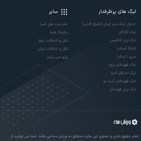
لیگ های پرطرفدار
سایر
جدول لیگ برتر ایران (خلیج فارس)
جام ملت های آسیا
لیگ آزادگان
رنکینگ فیفا
لیگ برتر انگلیس
نقل و انتقالات اروپا
لالیگا اسپانیا
نقل و انتقالات ایران
سری آ ایتالیا
پاری سن ژرمن
لیگ قهرمانان اروپا
لیگ نخبگان آسیا
لیگ قهرمانان آسیا دو
لیگ برتر فوتسال
تمام حقوق مادی و معنوی این سایت متعلق به ورزش سه می باشد. شما می توانید از