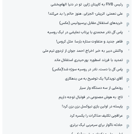
رئیس FIVB به کاپیتان ژاپن: تو در دنیا الهام‌بخشی
علی نعمتی: اتریش- الجزایر، هنوز حالم را بد می‌کند!
خریدهای استقلال مقابل پرسپولیس (عکس)
پاس گل نادر محمدی با پرتاب نمایشی در لیگ روسیه
ظاهر جدید و متفاوت ستاره بارسا: مثل کروس!
واکنش دبیر به خبر اخراج احمد جوان از اردوی تیم ملی
تمدید با فرزند اسطوره: پورحیدری استقلال ماند
پاس گل با دست، نادر در روسیه سوژه شد!(عکس)
آقای نویدکیا! یک توضیح به من بدهکاری
رونمایی از سه دستگاه وار سیار
تاج: به هوش مصنوعی در فوتبال توجه داریم
یایسله در اولین بازی نیوکسل بزن بزن کرد!
عراقچی تکلیف مذاکرات را یکسره کرد
حادثه ناگوار برای سرمربی لیگ برتری