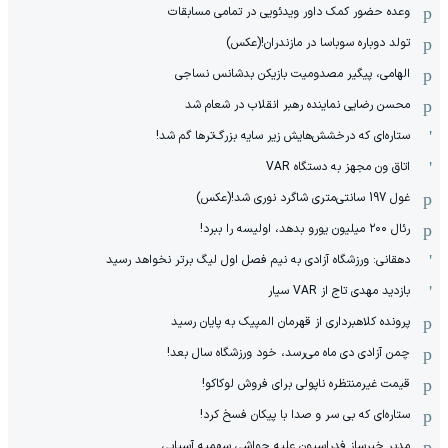
وعده حضور کمک داور ویدئویی در تمامی مسابقات
تولد دوباره سوباسا در مازندران!(عکس)
الهامی، پیگیر مصدومیت بازیکن بدشانس نساجی
محسن رضایی نماینده رهبر انقلاب در شعام شد
ستاره‌ای که درخشش‌هایش زیر سایه بزرگ‌ترها گم شد!
اتاق ون مجهز به دستگاه VAR
غول 197 سانتی‌متری شاگرد نوری شد!(عکس)
رئال ۲۰۰ میلیون یورو بدهد، اولیسه را ببرد!
دهقانی: ورزشگاه آزادی به نیم فصل اول لیگ برتر نخواهد رسید
بازدید مهدی تاج از VAR سیار
پرونده کلاهبرداری از قهرمان المپیک به پایان رسید
چمن آزادی دی ماه می‌رسد، خود ورزشگاه سال بعد!
قیمت غیرمنتظره ناپولی برای فروش لوکاکو!
ستاره‌ای که بی سر و صدا با پیکان فسخ کرد!
مدیر خبرساز فدراسیون علیه حواشی سهمیه آسیایی