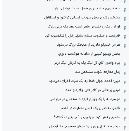
سه فناوری جدید برای فصل جدید فوتبال ایران
مشخص شدن محل میزبانی آسیایی تراکتور و استقلال
او اول یک روانشناس ماهر است بعد یک مربی بزرگ
قدرتمند و متفاوت: ستاره سابق، رئال را شگفت‌زده کرد
هراس اتلتیکو مادرید از هایجک بزرگ بارسلونا
پخش ویدیو کلیپی از سامانه هوشمند داوری
پیام واضح آقای گل لیگ یک به گلزنان لیگ برتر
زمان معارفه نکونام مشخص شد
دبیر: احمد جوان فقط به یک شرط اخراج نمی‌شود
مربی پرتغالی در کادر فنی چادرملو ماند
موسیمانه با یک‌چهارم قرارداد استقلال در تیم ملی
قایدی به دنبال یک فصل متفاوت در النصر
مالدینی فاش کرد: چرا پپ و آنچلوتی نه گفتند!
درخواست تاج برای ورود هوش مصنوعی به فوتبال