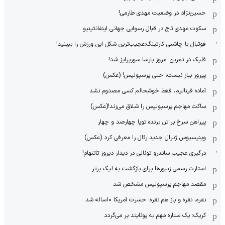
حسین‌نژاد در وضعیت مهدی طارمی!
سکوت مهدی تاج در قبال رسوایی جهانی اینفانتینیو
فوتبال با چاشنی کارتینگ؛عجیب‌ترین شکل این ورزش را ببینید!
فلیک در تمرین امروز بارسا سورپرایز شد!
پیروز بباز نیست، حتی پرسپولیس! (عکس)
آماده فینالیم، فقط خوشحالم کسی مصدوم نشد
ساکت مهاجم پرسپولیس را شلاق می‌زند!(عکس)
پیراهن سرخ بر تن برنده توپا چهارصد و چهار
وینیسیوس ژنرال جدید رئال را معرفی کرد (عکس)
درگیری عجیب ساندرو تونالی در دیدار دیروز تاتنهام!
استارت رسمی زنبورها برای بازگشت به لیگ برتر
مقصد مهاجم پرسپولیس مشخص شد
نقره، نقره و باز هم نقره: حسرت آمریکا ۱۰‌ساله شد
کریک: یک ستاره مهم به یونایتد بر می‌گردد