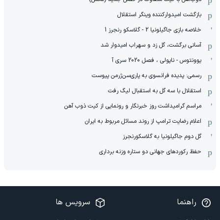
بازگشت امیدوارکننده وینگر استقلال
خلاصه بازی جاگیلونیا 2 - گلاسکو رنجرز 1
آسانی برگشت، گل زد و سهراب امیدوار شد
یوونتوس - ناپولی ، فصل 2020 سری آ
رسمی: پدیده فرانسوی به پاری‌سن‌ژرمن پیوست
استقلال با سه گل به استقبال لیگ رفت
مراسم گرامیداشت روز خبرنگار و رونمایی از کیت ذوب آهن
اعلام رضایت ترامپ از روند مسائل مربوط به ایران
گل دوم جاگیلونیا به گلاسکورنجرز
حفظ رکوردهای جهانی دو ستاره وزنه برداری
راهنما
سرویس ها