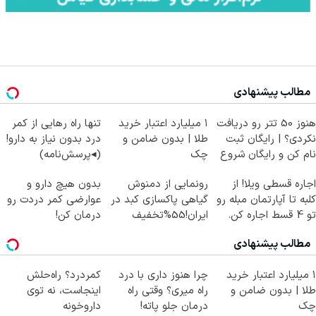
مطالب پیشنهادی
هنوز 50 تتر رو دریافت
۱ میلیارد اعتبار خرید
تنها راه رهایی از کمر
نکردی؟ | رایگان ثبت
طلا | بدون ضامن و
درد بدون نیاز به دارو!
نام کن و رایگان شروع
چک
(◂پرسش‌نامه)
کن!
اجاره‌ قسطی ویلا! از
رونمایی از دمنوش
بدون هیچ دارو و
کلبه تا آپارتمان مبله رو
گیاهی پاکسازی کبد در
عوارضی کمر دردت رو
تو 4 قسط اجاره کن.
ایران!55%تخفیف
درمان کن!
(پرسش‌نامه)
مطالب پیشنهادی
۱ میلیارد اعتبار خرید
چرا هنوز داری با درد
کمردرد؟ راه‌حلش
طلا | بدون ضامن و
راه میری؟ وقتی راه
اینجاست، نه توی
چک
درمان جلو پاته!
داروخونه