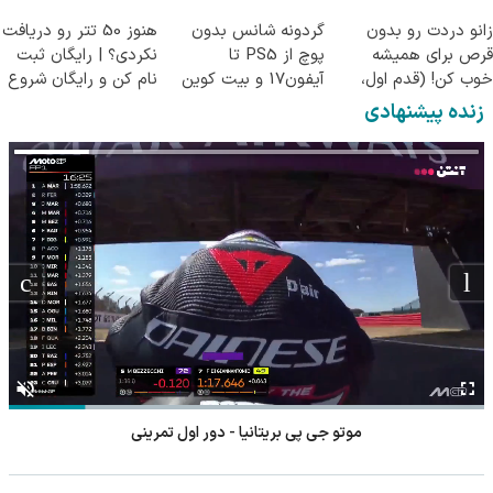
زانو دردت رو بدون
گردونه شانس بدون
هنوز 50 تتر رو دریافت
قرص برای همیشه
پوچ از PS5 تا
نکردی؟ | رایگان ثبت
خوب کن! (قدم اول،
آیفون17 و بیت کوین
نام کن و رایگان شروع
پرسش‌نامه)
🔥
کن!
زنده پیشنهادی
موتو جی پی بریتانیا - دور اول تمرینی