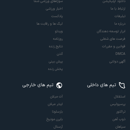
دانلود اپلیکیشن
سوژه‌های ورزشی شما
ارتباط با ما
اخبار ورزشی
تبلیغات
پادکست
درباره ما
لیگ ها و رقابت ها
ابزار توسعه دهندگان
ویدئو
فرصت های شغلی
روزنامه
قوانین و مقررات
نتایج زنده
DMCA
آنتن
آگهی دولتی
پیش بینی
پخش زنده
تیم های داخلی
تیم های خارجی
استقلال
آث میلان
پرسپولیس
اینتر میلان
تراکتور
بارسلونا
ذوب آهن
بایرن مونیخ
سپاهان
آرسنال