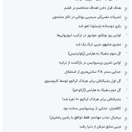
هدف قرار دادن اهداف متخاصم در قشم
‏تمرینات نفس‌گیر سرمربی یونانی در تالار مشحون
بازی دوستانه بارسلونا لغو شد
اولین روز ویکتور مونیوز در ترکیب لیورپولی‌ها
مجری مشهور مربی لیگ یک شد
گل سوم بنفیکا به هارتس (پاولیدیس)
اولین تمرین پرسپولیس در بازگشت از ترکیه
جدایی سنتر ۲۱۸ سانتی‌متری از استقلال
گل اول بشیکتاش برابر هرادک کرالوو توسط کلیچسوی
گل دوم بنفیکا به هارتس (آرائوخو)
بشیکتاش برابر هرادک کرالوو 10 نفره شد!
کاظمیان: جدایی از پرسپولیس سخت بود
بیخیال جذب مهاجم: فقط توافق با رامین رضاییان!
مربی سابق میلان از دنیا رفت