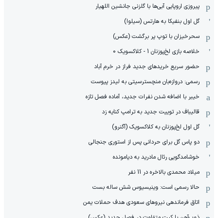
پیروزی اروپایی آبی‌ها با گلزنی جانشین اللهیار
گل اول بنفیکا به هارتس (سیلوا)
سحرخیزان با توپ پر برگشت (عکس)
خلاصه بازی لخ‌پوزنان 1 - کلاکسویک 0
حضور سریع خریدهای جدید فراز در خرم آباد
رسمی: دروازه‌بان منچسترسیتی به لیدز پیوست
خیبر با اضافه شدن نفرات جدید، آماده فصل تازه
قالیباف در توییت جدید به ترامپ کنایه زد
گل اول لخ‌پوزنان به کلاکسویک (آگنرو)
دو پاس گل برای حردانی پس از استوری جنجالی
خوشامدگویی رئال مادرید به دیامونده
میلاد محمدی بالاخره در 11 نفر
حالا رسمی است: وینیسیوس شش ساله بست
اتاق فرماندهی نیروهای سعودی هدف حملات یمن
ذوب‌آهن با کیت متفاوت در فصل جدید (عکس)