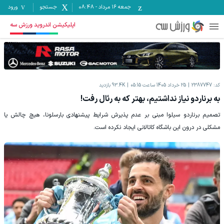
جمعه ۱۶ مرداد
-
08:48
جستجو
ورود
اپلیکیشن اندروید ورزش سه
کد:
2387747
25 خرداد 1405 ساعت 05:15
93.4K
بازدید
به برناردو نیاز نداشتیم، بهتر که به رئال رفت!
تصمیم برناردو سیلوا مبنی بر عدم پذیرش شرایط پیشنهادی بارسلونا، هیچ چالش یا
مشکلی در درون این باشگاه کاتالانی ایجاد نکرده است.