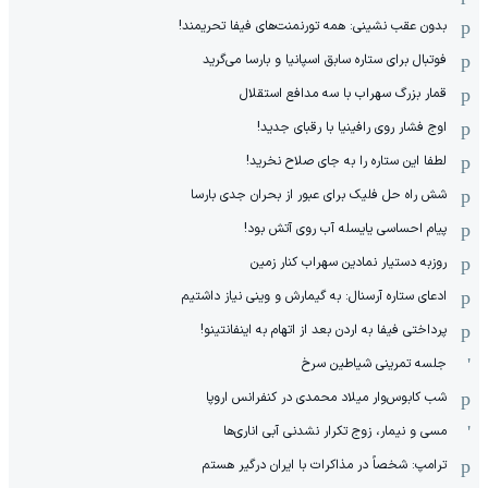
بدون عقب نشینی: همه تورنمنت‌های فیفا تحریمند!
فوتبال برای ستاره سابق اسپانیا و بارسا می‌گرید
قمار بزرگ سهراب با سه مدافع استقلال
اوج فشار روی رافینیا با رقبای جدید!
لطفا این ستاره را به جای صلاح نخرید!
شش راه حل فلیک برای عبور از بحران جدی بارسا
پیام احساسی یایسله آب روی آتش بود!
روزبه دستیار نمادین سهراب کنار زمین
ادعای ستاره آرسنال: به گیمارش و وینی نیاز داشتیم
پرداختی فیفا به اردن بعد از اتهام به اینفانتینو!
جلسه تمرینی شیاطین سرخ
شب کابوس‌وار میلاد محمدی در کنفرانس اروپا
مسی و نیمار، زوج تکرار نشدنی آبی اناری‌ها
ترامپ: شخصاً در مذاکرات با ایران درگیر هستم