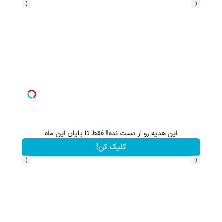
›
‹
این هدیه رو از دست نده!! فقط تا پایان این ماه
کلیک کن!
›
‹