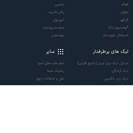
فولاد
چلسی
ملوان
رئال مادرید
گل‌گهر
لیورپول
آلومینیوم اراک
منچستریونایتد
استقلال خوزستان
یوونتوس
لیگ های پرطرفدار
سایر
جدول لیگ برتر ایران (خلیج فارس)
جام ملت های آسیا
لیگ آزادگان
رنکینگ فیفا
لیگ برتر انگلیس
نقل و انتقالات اروپا
لالیگا اسپانیا
نقل و انتقالات ایران
سری آ ایتالیا
پاری سن ژرمن
لیگ قهرمانان اروپا
لیگ نخبگان آسیا
لیگ قهرمانان آسیا دو
لیگ برتر فوتسال