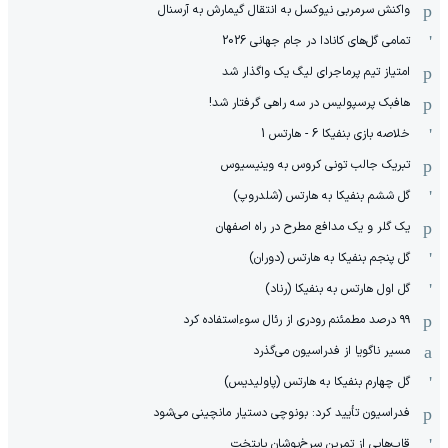
واکنش سرمربی نیوکسل به انتقال گیمارش به آرسنال
تمامی گل‌های کانادا در جام جهانی 2026
امتیاز تیم پرماجرای لیگ یک واگذار شد
هافبک پرسپولیس در سه راهی گرفتار شد!
خلاصه بازی بنفیکا 6 - هارتس 1
تبریک جالب تونی کروس به وینیسیوس
گل ششم بنفیکا به هارتس (شلدروپ)
یک گلر و یک مدافع مطرح در راه اصفهان
گل پنجم بنفیکا به هارتس (دوران)
گل اول هارتس به بنفیکا (رناد)
۹۹ درصد مطمئنم رودری از رئال سوءاستفاده کرد
مسیر ناگویا از فدراسیون می‌گذرد
گل چهارم بنفیکا به هارتس (پاولیدیس)
فدراسیون تأیید کرد: بونوچی دستیار مانچینی می‌شود
قاب‌هایی از تمرین سرخ‌پوشان پایتخت