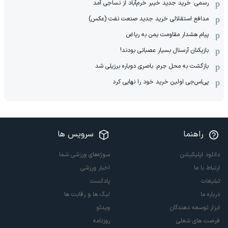
رسمی: خرید جدید خیبر خرم‌آباد از نساجی آمد
مدافع استقلالی خرید جدید صنعت نفت (عکس)
پیام هشدار مقاومت یمن به ریاض
بازیکنان آرسنال بسیار عصبانی بودند!
بازگشت به محل جرم: باصری دوباره برزیلی شد
پی‌اس‌جی اولین خرید خود را نهایی کرد
راهنما
سرویس ها
دانلود اپلیکیشن
سوژه‌های ورزشی شما
ارتباط با ما
اخبار ورزشی
تبلیغات
پادکست
درباره ما
لیگ ها و رقابت ها
ابزار توسعه دهندگان
ویدئو
فرصت های شغلی
روزنامه