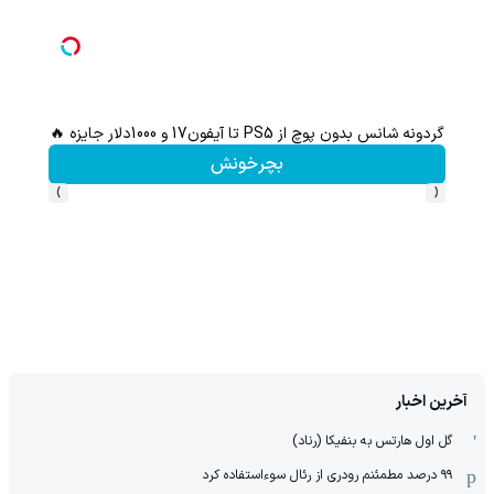
ام کن
گردونه شانس بدون پوچ از PS5 تا آیفون17 و 1000دلار جایزه 🔥
بچرخونش
›
‹
آخرین اخبار
گل اول هارتس به بنفیکا (رناد)
۹۹ درصد مطمئنم رودری از رئال سوءاستفاده کرد