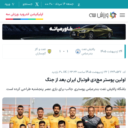
جمعه ۱۶ مرداد
-
00:20
جستجو
ورود
اپلیکیشن اندروید ورزش سه
پالایش نفت
نفت و گاز
24 اردیبهشت 1405
1
-
1
بندرعباس
گچساران
کد:
2360527
22 اردیبهشت 1405 ساعت 23:32
30.8K
بازدید
اولین پوستر مچ‌دی فوتبال ایران بعد از جنگ
باشگاه پالایش نفت بندرعباس پوستری جالب برای بازی عصر پنجشنبه طراحی کرده است.