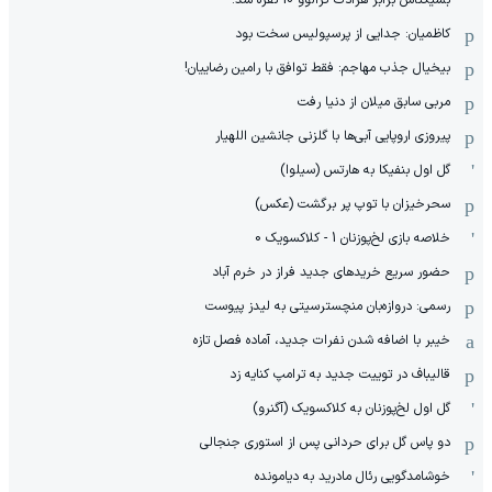
کاظمیان: جدایی از پرسپولیس سخت بود
بیخیال جذب مهاجم: فقط توافق با رامین رضاییان!
مربی سابق میلان از دنیا رفت
پیروزی اروپایی آبی‌ها با گلزنی جانشین اللهیار
گل اول بنفیکا به هارتس (سیلوا)
سحرخیزان با توپ پر برگشت (عکس)
خلاصه بازی لخ‌پوزنان 1 - کلاکسویک 0
حضور سریع خریدهای جدید فراز در خرم آباد
رسمی: دروازه‌بان منچسترسیتی به لیدز پیوست
خیبر با اضافه شدن نفرات جدید، آماده فصل تازه
قالیباف در توییت جدید به ترامپ کنایه زد
گل اول لخ‌پوزنان به کلاکسویک (آگنرو)
دو پاس گل برای حردانی پس از استوری جنجالی
خوشامدگویی رئال مادرید به دیامونده