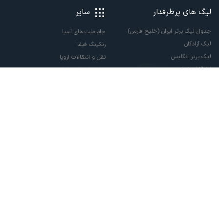
لیگ های پرطرفدار
سایر
جدول لیگ برتر ایران (خلیج فارس)
جام ملت های آسیا
لیگ آزادگان
رنکینگ فیفا
لیگ برتر انگلیس
نقل و انتقالات اروپا
لالیگا اسپانیا
نقل و انتقالات ایران
سری آ ایتالیا
پاری سن ژرمن
لیگ قهرمانان اروپا
لیگ نخبگان آسیا
لیگ قهرمانان آسیا دو
لیگ برتر فوتسال
تمام حقوق مادی و معنوی این سایت متعلق به ورزش سه می باشد. شما می توانید از
سایت ورزش سه در صورت پذیرش موافقت نامه کاربری استفاده نمایید.