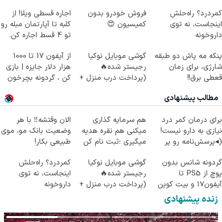
کمردرد؟ راه‌حلش
فروش خودرو بدون
اجاره‌ قسطی ویلا! از
اینجاست، نه توی
کمیسیون 😍
کلبه تا آپارتمان مبله رو
داروخونه
تو 4 قسط اجاره کن.
پنکه مه پاش دو طبقه
گوشی موبایل نوکیا
از آیفون 17 تا 1000
شارژی، برای زمان
رجیستر شده🔥
هزار دلار جایزه | بازی
قعطی برق!!
(پرداخت درب منزل +
کن ، گردونه بچرخون
تخفیف ویژه)
مطالب پیشنهادی
برای درمان کمر درد
هم سرمایه گذاری
الان وقتشه‼️ با هر
نیازی به دارو نیست!
میکنی هم نقره هدیه
وضعیت بانک مو، موی
(◂پرسش‌نامه رو پر
میگیری ؛ثبت نام کن
طبیعی بکار!
کن)
گردونه شانس بدون
گوشی موبایل نوکیا
کمردرد؟ راه‌حلش
پوچ از PS5 تا
رجیستر شده🔥
اینجاست، نه توی
آیفون17 و بیت کوین
(پرداخت درب منزل +
داروخونه
🔥
تخفیف ویژه)
زنده پیشنهادی