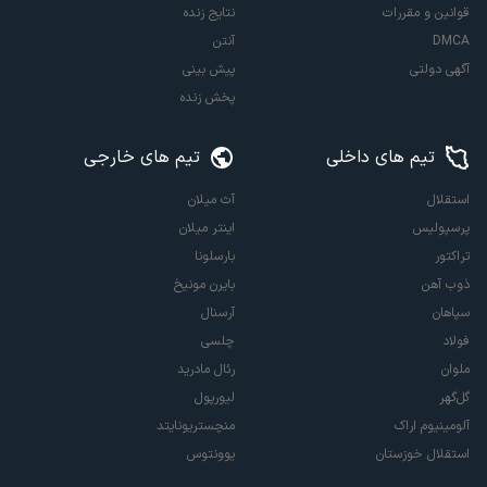
قوانین و مقررات
نتایج زنده
DMCA
آنتن
آگهی دولتی
پیش بینی
پخش زنده
تیم های داخلی
تیم های خارجی
استقلال
آث میلان
پرسپولیس
اینتر میلان
تراکتور
بارسلونا
ذوب آهن
بایرن مونیخ
سپاهان
آرسنال
فولاد
چلسی
ملوان
رئال مادرید
گل‌گهر
لیورپول
آلومینیوم اراک
منچستریونایتد
استقلال خوزستان
یوونتوس