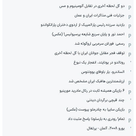
دو گل لحظه آخری در تقابل آلومینیوم و مس
جزئیات فنی مذاکرات ایران و عمان
بازدید سرزده رئیس پارالمپیک از اردوی دختران پاراتکواندو
احمد نور و پایان سریع شایعه پرسپولیس! (عکس)
رسمی: فورلان سرمربی اروگوئه شد
توقف فجر مقابل جوانان ایران با گل لحظه آخری
رونالدو در یونایتد، انفجار یک نبوغ
الساندرو، یار باوفای یوونتوس
ارزشمندترین هافبک ایران مشخص شد
6 بازیکن همیشه ثابت در رئال مادرید مورینیو
چند قیچی برگردان دیدنی
بازیکن سایپا به چادرملو پیوست (عکس)
تمام! رودری به بارسلونا پاسخ مثبت داد
یورو 2008، آلمان - پرتغال