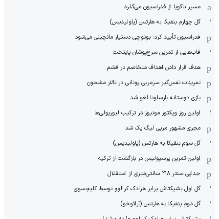
مسیر ناگویا از فدراسیون می‌گذرد
گل چهارم بنفیکا به هارتس (پاولیدیس)
فدراسیون تأیید کرد: بونوچی دستیار مانچینی می‌شود
قاب‌هایی از تمرین سرخ‌پوشان پایتخت
هدف قرار دادن اهداف متخاصم در قشم
‏تمرینات نفس‌گیر سرمربی یونانی در تالار مشحون
بازی دوستانه بارسلونا لغو شد
اولین روز ویکتور مونیوز در ترکیب لیورپولی‌ها
مجری مشهور مربی لیگ یک شد
گل سوم بنفیکا به هارتس (پاولیدیس)
اولین تمرین پرسپولیس در بازگشت از ترکیه
جدایی سنتر ۲۱۸ سانتی‌متری از استقلال
گل اول بشیکتاش برابر هرادک کرالوو توسط کلیچسوی
گل دوم بنفیکا به هارتس (آرائوخو)
بشیکتاش برابر هرادک کرالوو 10 نفره شد!