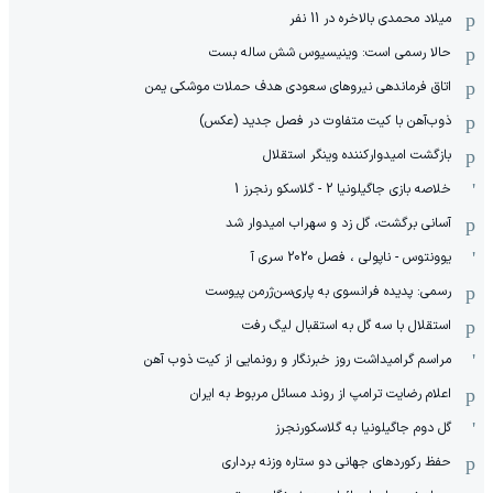
میلاد محمدی بالاخره در 11 نفر
حالا رسمی است: وینیسیوس شش ساله بست
اتاق فرماندهی نیروهای سعودی هدف حملات موشکی یمن
ذوب‌آهن با کیت متفاوت در فصل جدید (عکس)
بازگشت امیدوارکننده وینگر استقلال
خلاصه بازی جاگیلونیا 2 - گلاسکو رنجرز 1
آسانی برگشت، گل زد و سهراب امیدوار شد
یوونتوس - ناپولی ، فصل 2020 سری آ
رسمی: پدیده فرانسوی به پاری‌سن‌ژرمن پیوست
استقلال با سه گل به استقبال لیگ رفت
مراسم گرامیداشت روز خبرنگار و رونمایی از کیت ذوب آهن
اعلام رضایت ترامپ از روند مسائل مربوط به ایران
گل دوم جاگیلونیا به گلاسکورنجرز
حفظ رکوردهای جهانی دو ستاره وزنه برداری