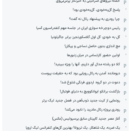
حمله نیروهای اسرائیلی به خبرنگار پرس‌تی‌وی
پاسخ گل‌به‌خودی، گل‌به‌خودی بود!
چرا رودری به پیشنهاد رئال نه گفت؟
رئیس دوچرخه سواری ایران در جلسه مهم کنفدراسیون آسیا
گل به خودی؛ گل اول گلاسکورنجرز برابر جاگیلونیا
مچ اندازی بدون حاصل نساجی و پیکان!
اولین حضور کارتساس در میان زنبورها
کلا دو‌ رشته مدال آور داریم، آنها را ویژه ببینید!
دیومانده: آمدن به رئال رویایی بود که به حقیقت پیوست
دعوت در دو گروه: اردوی فرنگی شلوغ شد!
بازگشت برانکو ایوانکوویچ به دنیای فوتبال!
رونمایی از کیت جدید ذوب‌آهن در فصل جدید لیگ برتر
رودری پروژه رئال مادرید را نابود می‌کند!
آغاز عصر جدید کاپیتان سابق پرسپولیس (عکس)
یک ضربه، یک شاهکار، یک تریولا! بهترین گل‌های کنفرانس لیگ اروپا