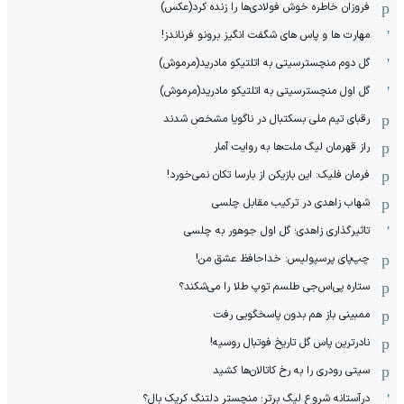
فروزان خاطره خوش فولادی‌ها را زنده کرد(عکس)
مهارت ها و پاس های شگفت انگیز برونو فرناندز!
گل دوم منچسترسیتی به اتلتیکو مادرید(مرموش)
گل اول منچسترسیتی به اتلتیکو مادرید(مرموش)
رقبای تیم ملی بسکتبال در ناگویا مشخص‌ شدند
راز قهرمان لیگ ملت‌ها به روایت آمار
فرمان فلیک: این بازیکن از بارسا تکان نمی‌خورد!
شهاب زاهدی در ترکیب مقابل چلسی
تاثیرگذاری زاهدی؛ گل اول جوهور به چلسی
چپ‌پای پرسپولیس: خداحافظ عشق من!
ستاره پی‌اس‌جی طلسم توپ طلا را می‌شکند؟
ممبینی باز هم بدون پاسخگویی رفت
نادر‌ترین پاس گل تاریخ فوتبال روسیه!
سیتی رودری را به رخ کاتالان‌ها کشید
درآستانه شروع لیگ برتر؛ منچستر دلتنگ کریک بال؟