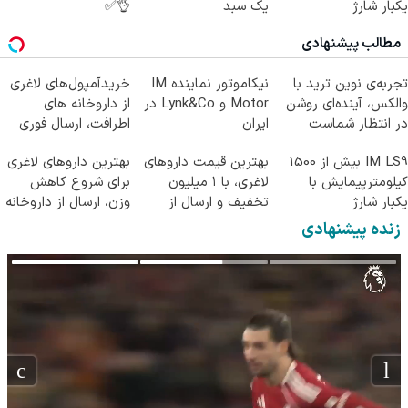
یکبار شارژ
یک سبد
👌✅
مطالب پیشنهادی
تجربه‌ی نوین ترید با
نیکاموتور نماینده IM
خریدآمپول‌های لاغری
والکس، آینده‌ای روشن
Motor و Lynk&Co در
از داروخانه های
در انتظار شماست
ایران
اطرافت، ارسال فوری
همراه با پک یخ!
IM LS9 بیش از 1500
بهترین قیمت داروهای
بهترین داروهای لاغری
کیلومترپیمایش با
لاغری، با ۱ میلیون
برای شروع کاهش
یکبار شارژ
تخفیف و ارسال از
وزن، ارسال از داروخانه
داروخانه‌
های نزدیکت!
زنده پیشنهادی