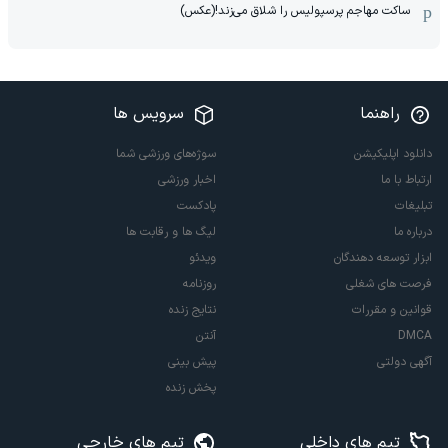
ساکت مهاجم پرسپولیس را شلاق می‌زند!(عکس)
راهنما
سرویس ها
دانلود اپلیکیشن
سوژه‌های ورزشی شما
ارتباط با ما
اخبار ورزشی
تبلیغات
پادکست
درباره ما
لیگ ها و رقابت ها
ابزار توسعه دهندگان
ویدئو
فرصت های شغلی
روزنامه
قوانین و مقررات
نتایج زنده
DMCA
آنتن
آگهی دولتی
پیش بینی
پخش زنده
تیم های داخلی
تیم های خارجی