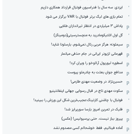
ایزدی: سه سال با فدراسیون فوتبال قرارداد همکاری داریم
تمام بازی های لیگ برتر فوتبال با VAR برگزار می شود
پاداش 3 میلیاردی در انتظار تیراندازان طلایی
گل اول اتلتیکومادرید به منچسترسیتی(دومینگز)
سیمئونه: هرگز مربی رئال نمی‌شوم، بارسلونا شاید!
قهرمانی لژیونر ایرانی در جام حذفی میانمار
اسطوره لیورپول آرائوخو را ویران کرد!
مدافع جوان بعثت به چادرملو پیوست
حسین‌نژاد در وضعیت مهدی طارمی!
سکوت مهدی تاج در قبال رسوایی جهانی اینفانتینیو
فوتبال با چاشنی کارتینگ؛عجیب‌ترین شکل این ورزش را ببینید!
فلیک در تمرین امروز بارسا سورپرایز شد!
پیروز بباز نیست، حتی پرسپولیس! (عکس)
آماده فینالیم، فقط خوشحالم کسی مصدوم نشد