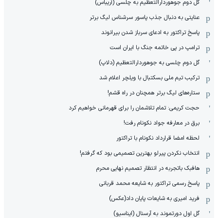
گل دوم جوهوردارالتعظیم به چلسی (آریباس)
عنایتی به دنبال جذب پاسور سرشناس لیگ برتر
پاسخ تراکتور به ادعای سرباز شدن بیرانوند
ترامپ در پی خاتمه جنگ با ایران است
گل دوم چلسی به جوهوردارالتعظیم (دلاپ)
ترکیب تیم ملی بسکتبال با ویلچر اعلام شد
ستاره‌های لیگ برتر همچنان در راه قشم!
حجت کریمی: تمام تلاشمان را برای قهرمانی خواهیم کرد
برق در معارفه جواد نکونام رفت!
لحظه امضا قرارداد نکونام با تراکتور
انتخاب نکردن پیرلو بهترین تصمیمی بود که گرفتم!
هافبک باتجربه در انتظار تصمیم نهایی محرم
پاسخ رسمی تراکتور به شایعه محمد قربانی
فرید امیری به شایعات پایان داد(عکس)
گل اول دورتموند به آرسنال (ایناسیو)