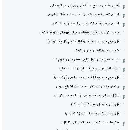
تغییر خاص مدافع استقلال برای بازی در تیم ملی
اولین تغییر نام و لوگو در فصل جدید فوتبال ایران
اولین صحبت‌های نکونام پس از حضور در تراکتور
حجت کریمی: تمام تلاشمان را برای قهرمانی خواهیم کرد
گل سوم چلسی به جوهوردارالتعظیم (گل به خودی)
خداداد خبرنگارها را بیرون کرد!
در محاصره چهار غول ژاپنی: ستاره ایران دوم شد
دو انتقال فوری و بزرگ: بارسلونا عجله دارد
گل سوم جوهوردارالتعظیم به چلسی (برگسون)
واکنش پژمان درستکار به احتمال اخراج جوان
دلایل جدایی محمد ربیعی از زبان حجت کریمی
گل اول لیورپول به موناکو (ایساک)
گل دوم دورتموند به آرسنال (کارتساس)
48 ساعت تا انفجار بمب تابستانی کارتال!