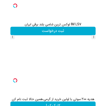
اعات بیشتر)
IM LS7 لوکس ترین شاسی بلند برقی ایران
ثبت درخواست
›
‹
کن
هدیه 200 سوتی با اولین خرید از گرمی،همین حالا ثبت نام کن
کلیک کن!