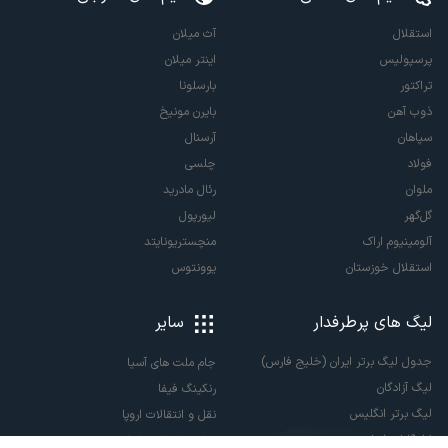
استقلال
آث میلان
پرسپولیس
اینتر میلان
تراکتور
بارسلونا
ذوب آهن
بایرن مونیخ
سپاهان
آرسنال
فولاد
چلسی
ملوان
رئال مادرید
گل‌گهر
لیورپول
آلومینیوم اراک
منچستریونایتد
استقلال خوزستان
یوونتوس
لیگ های پرطرفدار
سایر
جدول لیگ برتر ایران (خلیج فارس)
جام ملت های آسیا
لیگ آزادگان
رنکینگ فیفا
لیگ برتر انگلیس
نقل و انتقالات اروپا
لالیگا اسپانیا
نقل و انتقالات ایران