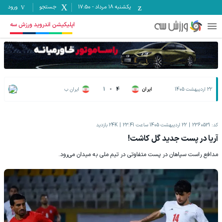
یکشنبه ۱۸ مرداد
-
17:50
جستجو
ورود
اپلیکیشن اندروید ورزش سه
22 اردیبهشت 1405
ایران
4
-
1
ایران ب
کد:
2360531
22 اردیبهشت 1405 ساعت 23:41
24K
بازدید
آریا در پست جدید گل کاشت!
مدافع راست سپاهان در پست متفاوتی در تیم ملی به میدان می‌رود.