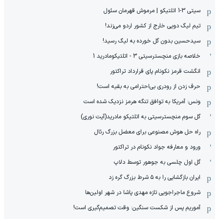
سیتی 3-1 اتلتیکو | مرموش قهرمان سئول
تیم لیگ دویی خارج از کشور اردو می‌زند!
سیدحسین بدون گل خورده به لیگ رسید!
خلاصه بازی منچسترسیتی 3 - اتلتیکومادرید 1
انگشت قرمز نکونام پای قرارداد تراکتور
حرف زدن از رودری بی‌احترامی به بقیه است!
ونس: آمریکا به توافق تنگه هرمز نزدیک شده است
گل سوم منچسترسیتی به اتلتیکو مادرید(آیت نوری)
راه حل هوش مصنوعی برای معضل بزرگ رئال
ورود و معارفه جواد نکونام در تراکتور
گل اول چلسی به جوهور توسط دلاپ
ایران بازگشایی را به ۵ شرط بزرگ گره زد
شروع ماجراجویی تازه مهدی پاشا در شهر اولین‌ها
آموریم پس از شکست سنگین: وقت تصمیم‌گیری است!