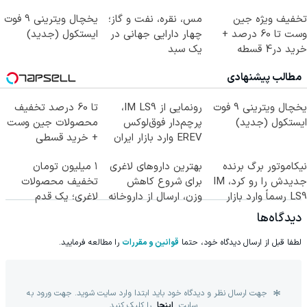
تخفیف ویژه جین
مس، نقره، نفت و گاز؛
یخچال ویترینی 9 فوت
وست تا 60 درصد +
چهار دارایی جهانی در
ایستکول (جدید)
خرید در4 قسطه
یک سبد
مطالب پیشنهادی
یخچال ویترینی 9 فوت
رونمایی از IM LS9،
تا 60 درصد تخفیف
ایستکول (جدید)
پرچم‌دار فوق‌لوکس
محصولات جین وست
EREV وارد بازار ایران
+ خرید قسطی
شد
نیکاموتور برگ برنده
بهترین داروهای لاغری
۱ میلیون تومان
جدیدش را رو کرد، IM
برای شروع کاهش
تخفیف محصولات
LS9 رسماً وارد بازار
وزن، ارسال از داروخانه
لاغری؛ یک قدم
ایران شد
های نزدیکت!
نزدیک‌تر به شروع
دیدگاه‌ها
کاهش وزن
لطفا قبل از ارسال دیدگاه خود، حتما
قوانین و مقررات
را مطالعه فرمایید.
جهت ارسال نظر و دیدگاه خود باید ابتدا وارد سایت شوید. جهت ورود به
سایت
اینجا
را کلیک کنید