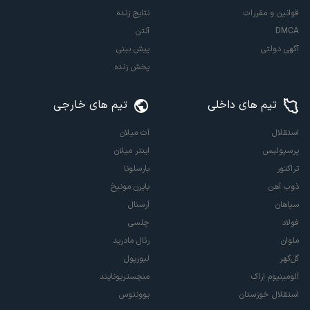
قوانین و مقررات
نتایج زنده
DMCA
آنتن
آگهی دولتی
پیش بینی
پخش زنده
تیم های داخلی
تیم های خارجی
استقلال
آث میلان
پرسپولیس
اینتر میلان
تراکتور
بارسلونا
ذوب آهن
بایرن مونیخ
سپاهان
آرسنال
فولاد
چلسی
ملوان
رئال مادرید
گل‌گهر
لیورپول
آلومینیوم اراک
منچستریونایتد
استقلال خوزستان
یوونتوس