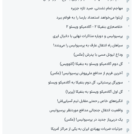
مهاجم تمام نشدنی، صید تازه جزیره
آربلوا می‌خواهد استعداد بارسا را به فولام ببرد
خلاصه‌بازی بنفیکا 2 - آکادمیکو ویسئو 2
پرسپولیس و دوباره مذاکرات نهایی با دانیال ایری
سپاهان راه انتقال عارف به پرسپولیس را می‌بندد!
وداع لیونل مسی با پدرش (عکس)
گل دوم آکادمیکو ویسئو به بنفیکا (کلوویس)
آخرین فریم از مدافع ملی‌پوش پرسپولیس! (عکس)
سوپرگل پرستیانی، گل دوم بنفیکا به آکادمیکو ویسئو
گل اول آکادمیکو ویسئو به بنفیکا (پریرا)
انگیزه‌های خاص رحمتی مقابل تیم‌ آسیایی‌اش!
واقعیت انتقال جنجالی مدافع موردنظر پرسپولیس
یک دربی‌باز جدید در پرسپولیس! (عکس)
جزئیات ضربات پهپادی ایران به یکی از مراکز آمریکا