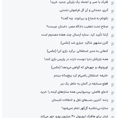
فلیک با صبر و اعتماد یک بازیکن جدید خرید!
آنری، ممدانی و آن گل فراموش نشدنی
نکونام به شجاع و بیرانوند چه گفت؟
صلاح تحت تعقیب دادگاه مصر، داستان چیست؟
آرتتا تأیید کرد: ستاره آرسنال چند هفته مصدوم است
گلزن مشهور شاگرد جباری شد (عکس)
کنعانی به مدیر استقلالی: برگرد بازی کن! (عکس)
همه بازیکنان دنیا دوست دارند در پاریس بازی کنند!
اورونوف و چهره‌ای که گواهی می‌دهد! (عکس)
خلیفه: استقلال راضی‌ام کرد پنج‌ساله ببندم
قطع مسابقه در آلمان به خاطر یک بنر
ادعای فاضلی: پرسپولیس همه ستاره‌های آینده را خرید
زنده: آخرین بمب‌های نقل و انتقالات تابستان
ستاره بی‌حاشیه گل‌گهر تمام نمی‌شود!
اینتر برای هافبک لیورپول ۴۰ میلیون یورو جور می‌کند