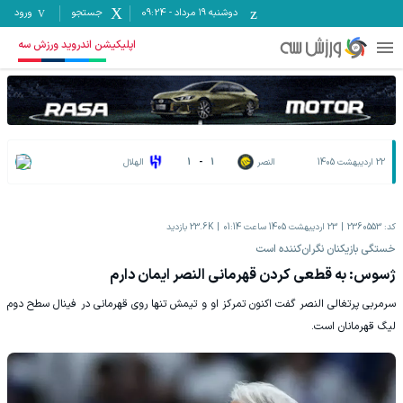
دوشنبه ۱۹ مرداد
-
09:24
جستجو
ورود
اپلیکیشن اندروید ورزش سه
22 اردیبهشت 1405
النصر
1
-
1
الهلال
کد:
2360553
23 اردیبهشت 1405 ساعت 01:14
23.6K
بازدید
خستگی بازیکنان نگران‌کننده است
ژسوس: به قطعی کردن قهرمانی النصر ایمان دارم
سرمربی پرتغالی النصر گفت اکنون تمرکز او و تیمش تنها روی قهرمانی در فینال سطح دوم
لیگ قهرمانان است.