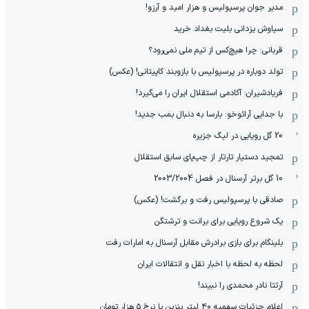
مدیر جوان پرسپولیس و هزار امید و آرزو!
سیاوش یزدانی بلیت بغداد خرید
قربانی: چرا هیچ‌کس از تیم ملی نمی‌رود؟
تولد دوباره در پرسپولیس با بازوبند کاپیتانی! (عکس)
فریادشیران: آکادمی استقلال ایران را می‌گیرد!
با جدایی آرائوخو: بارسا به دنبال بمب جدید!
20 گل رویایی در لیگ جزیره
تمجید دستیار تارتار از چپ‌پای سابق استقلال
10 گل برتر آرسنال در فصل 2003/2004
صادقی با پرسپولیس رفت و برگشت! (عکس)
یک شروع رویایی برای برانت و ترشتگن
بلینگام برای بازی برادرش مقابل آرسنال به امارات رفت
لحظه به لحظه با اخبار نقل و انتقالات ایران
آرتتا نادر محمدی را نبیند!
اعلام جزئیات سهمیه ۴۰ لیتر بنزین با نرخ ۵ هزار تومان