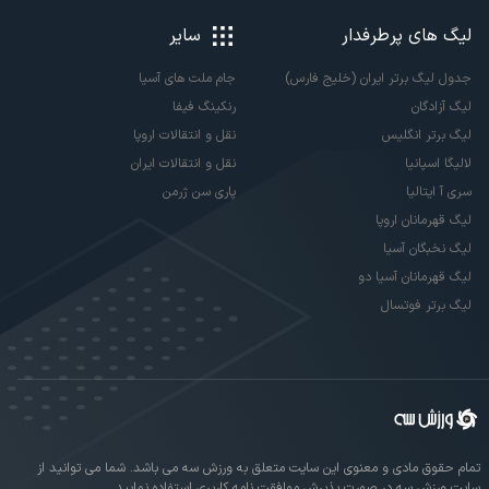
لیگ های پرطرفدار
سایر
جدول لیگ برتر ایران (خلیج فارس)
جام ملت های آسیا
لیگ آزادگان
رنکینگ فیفا
لیگ برتر انگلیس
نقل و انتقالات اروپا
لالیگا اسپانیا
نقل و انتقالات ایران
سری آ ایتالیا
پاری سن ژرمن
لیگ قهرمانان اروپا
لیگ نخبگان آسیا
لیگ قهرمانان آسیا دو
لیگ برتر فوتسال
تمام حقوق مادی و معنوی این سایت متعلق به ورزش سه می باشد. شما می توانید از
سایت ورزش سه در صورت پذیرش موافقت نامه کاربری استفاده نمایید.