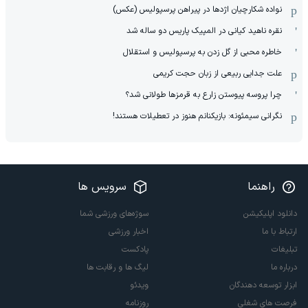
نواده شکارچیان اژدها در پیراهن پرسپولیس (عکس)
نقره ناهید کیانی در المپیک پاریس دو ساله شد
خاطره محبی از گل زدن به پرسپولیس و استقلال
علت جدایی ربیعی از زبان حجت کریمی
چرا پروسه پیوستن زارع به قرمزها طولانی شد؟
نگرانی سیمئونه: بازیکنانم هنوز در تعطیلات هستند!
راهنما
سرویس ها
دانلود اپلیکیشن
سوژه‌های ورزشی شما
ارتباط با ما
اخبار ورزشی
تبلیغات
پادکست
درباره ما
لیگ ها و رقابت ها
ابزار توسعه دهندگان
ویدئو
فرصت های شغلی
روزنامه