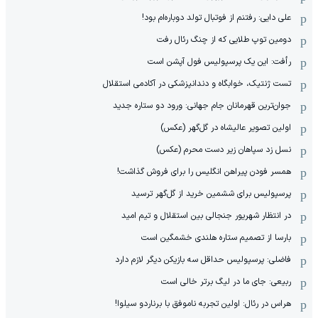
علی دایی: رفتنم از فوتبال تولد دوباره‌ام بود!
دومین توپ طلایی که از چنگ رئال رفت
رأفت: این یک پرسپولیس فول آپشن است
تست ژنتیک، خوابگاه و دندانپزشکی در آکادمی استقلال
جوان‌ترین قهرمانان جام جهانی: ورود دو ستاره جدید
اولین تصویر عالیشاه در گل‌گهر (عکس)
نسل زد سپاهان زیر دست محرم (عکس)
همسر فودن پیراهن انگلیس را برای فروش گذاشت!
پرسپولیس برای ششمین خرید از گل‌گهر ترسید
در انتظار شهریور جنجالی بین استقلال و تیم امید
بارسا از تصمیم ستاره هلندی خشمگین است
فاضلی: پرسپولیس حداقل سه بازیکن دیگر لازم دارد
ربیعی: جای ما در لیگ برتر خالی است
هراس در رئال: اولین تجربه ناموفق با برناردو سیلوا!