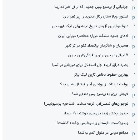
جزئیاتی از پرسپولیسِ جدید، که از آن ‌خبر ندارید!
استون ویلا ستاره رئال مادرید را زیر نظر دارد
دیوانه‌وارترین گل‌های تاریخ نیمه‌نهایی لیگ قهرمانان
ادعای جدید سنتکام درباره محاصره دریایی ایران
همبازیان و شاگردان پرتعداد نکو در تراکتور
7 ایرانی در بین برترین فرنگی‌کاران جهان
بصره عراق گزینه اول استقلال برای میزبانی در آسیا
بهترین خطوط دفاعی تاریخ لیگ برتر
روایت دردناک از روزهای آخر فوتبال اشلی یانگ
فروش ایری به پرسپولیس منتفی شد!
نوجوان‌های شمس‌آذر، قرعه سخت افتتاحیه پرسپولیس!
جدول پخش زنده بازی‌های دوشنبه 19 مرداد
ویدیوکست: تابستان پرسپولیس چگونه گذشت؟
مدافع میانی در ملوان کمیاب شد!