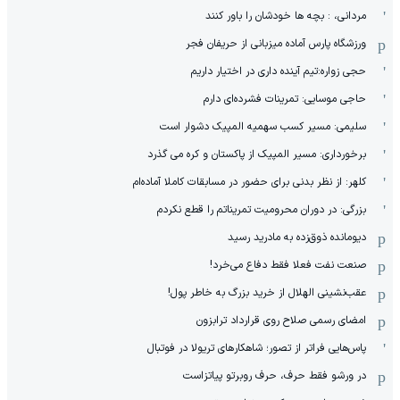
مردانی، : بچه ها خودشان را باور کنند
ورزشگاه پارس آماده میزبانی از حریفان فجر
حجی زواره:تیم آینده داری در اختیار داریم
حاجی موسایی: تمرینات فشرده‌ای دارم
سلیمی: مسیر کسب سهمیه المپیک دشوار است
برخورداری: مسیر المپیک از پاکستان و کره می گذرد
کلهر: از نظر بدنی برای حضور در مسابقات کاملا آماده‌ام
بزرگی: در دوران محرومیت تمریناتم را قطع نکردم
دیومانده ذوق‌زده به مادرید رسید
صنعت نفت فعلا فقط دفاع می‌خرد!
عقب‌نشینی الهلال از خرید بزرگ به خاطر پول!
امضای رسمی صلاح روی قرارداد ترابزون
پاس‌هایی فراتر از تصور؛ شاهکارهای تریولا در فوتبال
در ورشو فقط حرف، حرف روبرتو پیاتزاست