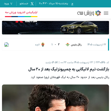
پنجشنبه ۱۵ مرداد
-
20:43
جستجو
ورود
اپلیکیشن اندروید ورزش سه
22 اردیبهشت 1405
رئال بتیس
2
-
1
الچه
کد:
2360545
23 اردیبهشت 1405 ساعت 00:32
59.5K
بازدید
بازگشت تیم لالیگایی به چمپیونزلیگ بعد از ۲۰ سال
رئال بتیس بعد از حدود ۲۰ سال به لیگ قهرمانان اروپا صعود کرد.