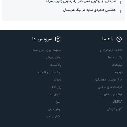
شریعتی: از بهترین کمپ‌ دنیا به بدترین زمین‌ رسیدم
جانشین مجیدی شاید در لیگ عربستان
راهنما
سرویس ها
دانلود اپلیکیشن
سوژه‌های ورزشی شما
ارتباط با ما
اخبار ورزشی
تبلیغات
پادکست
درباره ما
لیگ ها و رقابت ها
ابزار توسعه دهندگان
ویدئو
فرصت های شغلی
روزنامه
قوانین و مقررات
نتایج زنده
DMCA
آنتن
آگهی دولتی
پیش بینی
پخش زنده