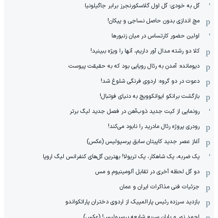
گل به خودی؛ گل اول گلاسکورنجرز برابر جاگیلونیا
مچ اندازی بدون حاصل نساجی و پیکان!
اولین حضور کارتساس در میان زنبورها
کلا دو‌ رشته مدال آور داریم، آنها را ویژه ببینید!
دیومانده: آمدن به رئال رویایی بود که به حقیقت پیوست
دعوت در دو گروه: اردوی فرنگی شلوغ شد!
بازگشت برانکو ایوانکوویچ به دنیای فوتبال!
رونمایی از کیت جدید ذوب‌آهن در فصل جدید لیگ برتر
رودری پروژه رئال مادرید را نابود می‌کند!
آغاز عصر جدید کاپیتان سابق پرسپولیس (عکس)
یک ضربه، یک شاهکار، یک تریولا! بهترین گل‌های کنفرانس لیگ اروپا
دو گل لحظه آخری در تقابل آلومینیوم و مس
جزئیات فنی مذاکرات ایران و عمان
بازدید سرزده رئیس پارالمپیک از اردوی دختران پاراتکواندو
احمد نور و پایان سریع شایعه پرسپولیس! (عکس)