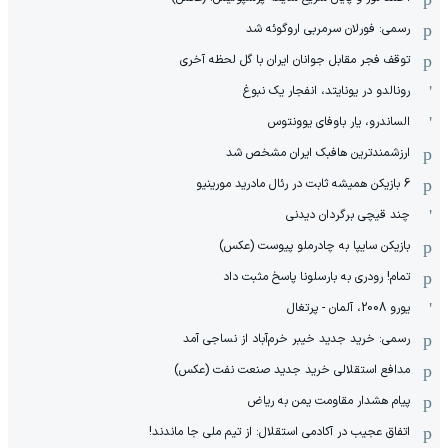
رسمی: فورلان سرمربی اروگوئه شد
توقف فجر مقابل جوانان ایران با گل لحظه آخری
رونالدو در یونایتد، انفجار یک نبوغ
الساندرو، یار باوفای یوونتوس
ارزشمندترین هافبک ایران مشخص شد
6 بازیکن همیشه ثابت در رئال مادرید مورینیو
چند قیچی برگردان دیدنی
بازیکن سایپا به چادرملو پیوست (عکس)
تمام! رودری به بارسلونا پاسخ مثبت داد
یورو 2008، آلمان - پرتغال
رسمی: خرید جدید خیبر خرم‌آباد از نساجی آمد
مدافع استقلالی خرید جدید صنعت نفت (عکس)
پیام هشدار مقاومت یمن به ریاض
اتفاق عجیب در آکادمی استقلال: از تیم ملی جا ماندند!