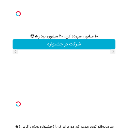
10 میلیون سپرده کن، 20 میلیون بردار🔥😍
سرمایه‌
شرکت در جشنواره
›
‹
سرمایه‌اتو توی مدت کم دو برابر کن! (جشنواره ویژه زاگرس)🔥