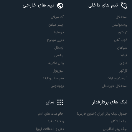
تیم های داخلی
تیم های خارجی
استقلال
آث میلان
پرسپولیس
اینتر میلان
تراکتور
بارسلونا
ذوب آهن
بایرن مونیخ
سپاهان
آرسنال
فولاد
چلسی
ملوان
رئال مادرید
گل‌گهر
لیورپول
آلومینیوم اراک
منچستریونایتد
استقلال خوزستان
یوونتوس
لیگ های پرطرفدار
سایر
جدول لیگ برتر ایران (خلیج فارس)
جام ملت های آسیا
لیگ آزادگان
رنکینگ فیفا
لیگ برتر انگلیس
نقل و انتقالات اروپا