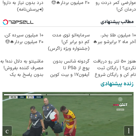
عوارضی کمر دردت رو
20 میلیون بردار🔥😍
درد بدون نیاز به دارو!
درمان کن!
(◂پرسش‌نامه)
(پرسش‌نامه)
مطالب پیشنهادی
10 میلیون طلا بخر،
سرمایه‌اتو توی مدت
10 میلیون سپرده کن،
آخر ماه 2 برابرشو ببر🔥
کم دو برابر کن!
20 میلیون بردار🔥😍
(جشنواره ویژه زاگرس)
🔥
هنوز 50 تتر رو دریافت
گردونه شانس بدون
ماشینتو به دلال نده! به
نکردی؟ | رایگان ثبت
پوچ از PS5 تا
مصرف کننده بفروش!
نام کن و رایگان شروع
آیفون17 و بیت کوین
بدون پاسخ به یک
کن!
🔥
تماس
زنده پیشنهادی