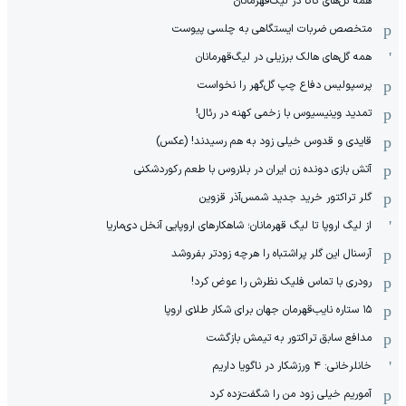
همه گل‌های کاکا در لیگ‌قهرمانان
متخصص ضربات ایستگاهی به چلسی پیوست
همه گل‌های هالک برزیلی در لیگ‌قهرمانان
پرسپولیس دفاع چپ گل‌گهر را نخواست
تمدید وینیسیوس با زخمی کهنه در رئال!
قایدی و قدوس خیلی زود به هم رسیدند! (عکس)
آتش بازی دونده زن ایران در بلاروس با طعم رکوردشکنی
گلر تراکتور خرید جدید شمس‌آذر قزوین
از لیگ اروپا تا لیگ قهرمانان؛ شاهکارهای اروپایی آنخل دی‌ماریا
آرسنال این گلر پراشتباه را هرچه زودتر بفروشد
رودری با تماس فلیک نظرش را عوض کرد!
١۵ ستاره نایب‌قهرمان جهان برای شکار طلای اروپا
مدافع سابق تراکتور به تیمش بازگشت
خانلرخانی: ۴ ورزشکار در ناگویا داریم
آموریم خیلی زود من را شگفت‌زده کرد