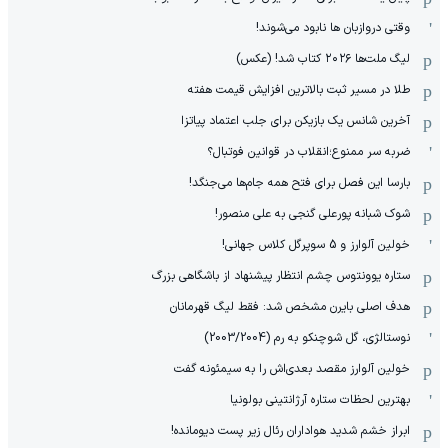
وقتی دروازبان ها نابود می‌شوند!
لیگ ملت‌ها ٢٠٢۶ کتاب شد! (عکس)
طلا در مسیر ثبت بالاترین افزایش قیمت هفته
آخرین شانس یک بازیکن برای جلب اعتماد پیاتزا
ضربه سر ممنوع؛انقلاب در قوانین فوتبال؟
بارسا این فصل برای فتح همه جام‌ها می‌جنگد!
شوک شبانه پورعلی گنجی به علی منصور!
خولین آلوارز و 5 سوپرگل کلاس جهانی!
ستاره یوونتوس چشم انتظار پیشنهاد از باشگاهی بزرگ
هدف اصلی بایرن مشخص شد: فقط لیگ قهرمانان
نوستالژی، گل شوچنکو به رم (2003/2004)
خولین آلوارز مقصد بعدی‌اش را به سیمئونه گفت
بهترین لحظات ستاره آرژانتینی بولونیا
ابراز خشم شدید هواداران رئال زیر پست دیومانده!