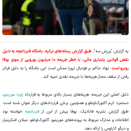
به گزارش "ورزش سه"،
طبق گزارش رسانه‌های ترکیه، باشگاه فنرباغچه به دلیل
نقض قوانین پایداری مالی، با خطر جریمه ۱۰ میلیون یورویی از سوی یوفا
روبرو است
. نهاد حاکم بر فوتبال اروپا ممکن است این باشگاه را به دلیل فراتر
رفتن از سقف مجاز هزینه‌ها با جریمه نقدی تنبیه کند.
دلیل اصلی این جریمه، هزینه‌های بسیار بالای مربوط به قرارداد
ژوزه مورینیو
،
دستمزد کرم آکتورک‌اوغلو و همچنین برخی قراردادهای دیگر عنوان شده است.
طبق گزارش نشریه فاناتیک، یوفا پیش از این از
فنرباغچه
خواسته بود
اطلاعات و مدارک مربوط به پرونده‌های مورینیو، آکتورک‌اوغلو، میلان اشکرینیار
و دیگو کارلوس را ارائه دهد.