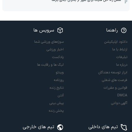
راهنما
سرویس ها
دانلود اپلیکیشن
سوژه‌های ورزشی شما
ارتباط با ما
اخبار ورزشی
تبلیغات
پادکست
درباره ما
لیگ ها و رقابت ها
ابزار توسعه دهندگان
ویدئو
فرصت های شغلی
روزنامه
قوانین و مقررات
نتایج زنده
DMCA
آنتن
آگهی دولتی
پیش بینی
پخش زنده
تیم های داخلی
تیم های خارجی