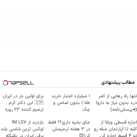
مطالب پیشنهادی
تنها راه رهایی از کمر
۱ میلیارد اعتبار خرید
برای اولین بار در ایران
درد بدون نیاز به دارو!
طلا | بدون ضامن و
🇮🇷 این دکتر کرم
(◂پرسش‌نامه)
چک
ترمیم کننده 23 روزه
ساخت!
اجاره‌ قسطی ویلا! از
جای بخیه داری؟؟ فقط
بازدید از IM LS7
کلبه تا آپارتمان مبله رو
در 3 هفته ترمیمش
لوکس ترین شاسی بلند
تو 4 قسط اجاره کن.
کن!😍
برقی ایران در باشگاه