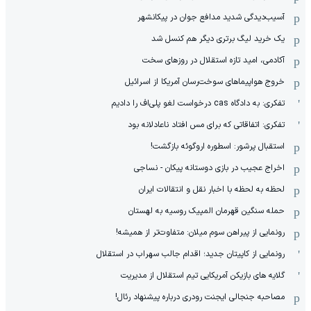
آسیب‌دیدگی شدید مدافع جوان در پیکانشهر
یک خرید لیگ برتری دیگر هم کنسل شد
آکادمی، امید تازه استقلال در روزهای سخت
خروج هواپیماهای سوخت‌رسان آمریکا از اسرائیل
تفکری: به دادگاه cas درخواست لغو پلی‌اف را دادیم
تفکری: اتفاقاتی که برای مس افتاد ناعادلانه بود
استقبال پرشور: اسطوره اروگوئه بازگشت!
اخراج عجیب در بازی دوستانه پیکان - نساجی
لحظه به لحظه با اخبار نقل و انتقالات ایران
حمله سنگین قهرمان المپیک روسیه به لهستان
رونمایی از پیراهن سوم میلان: متفاوت‌تر از همیشه!
رونمایی از کاپیتان جدید؛ اقدام جالب سهراب در استقلال
گلایه های بازیکن آمریکایی تیم استقلال از مدیریت
مصاحبه جنجالی ایجنت رودری درباره پیشنهاد رئال!