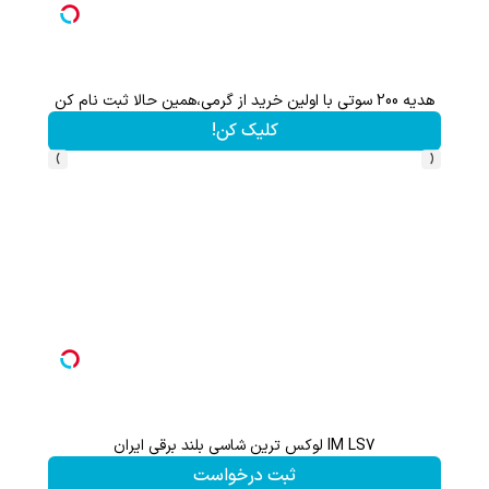
هدیه 200 سوتی با اولین خرید از گرمی،همین حالا ثبت نام کن
کلیک کن!
›
‹
IM LS7 لوکس ترین شاسی بلند برقی ایران
گردونه شانس بدون 
ثبت درخواست