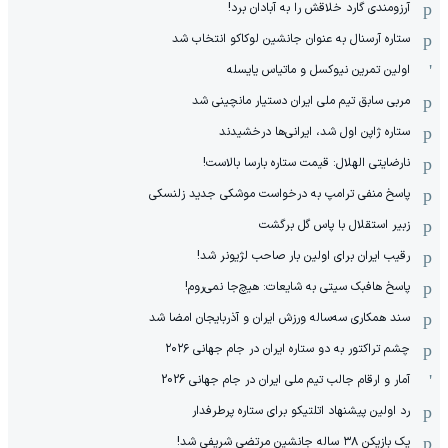
آرزومندی گارد خلاقش را به آبادان برد!
ستاره آرسنال به عنوان جانشین لوکاکو انتخاب شد
اولین تمرین نیوکسل و ماتیاس یایسله
مربی سابق تیم ملی ایران دستیار مانچینی شد
ستاره ژاپن اول شد، ایرانی‌ها درخشیدند
نارضایتی الهلال: قیمت ستاره بارسا بالاست!
پاسخ منفی ترامپ به درخواست موشکی جدید زلنسکی
زبیر استقلال با پاس گل برگشت
رقیب ایران برای اولین بار صاحب لژیونر شد!
پاسخ هافبک سیتی به شایعات: هیچ‌جا نمی‌روم!
سند همکاری سه‌ساله‌ ‌ورزش ایران و آذربایجان امضا شد
چشم تراکتور به دو ستاره ایران در جام جهانی ۲۰۲۶
آمار و ارقام جالب تیم ملی ایران در جام جهانی 2026
رد اولین پیشنهاد اتلتیکو برای ستاره پرطرفدار
یک بازیکن ۳۸ ساله جانشین مرتضی شریفی شد!