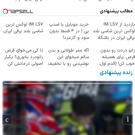
انقلاب
مطالب پیشنهادی
بازدید از IM LS7
خرید موبایل با اسنپ
IM LS7 لوکس ترین
لوکس ترین شاسی بلند
پی | در ۴ قسط بدون
شاسی بلند برقی ایران
برقی ایران در باشگاه
سود و کارمزد!
انقلاب
زانو دردت رو بدون
اگه عمر طولانی و بدن
تا کی می‌خوای قرص
قرص برای همیشه
سالم میخوای این
زانودرد بخوری؟ یکبار
خوب کن! (قدم اول،
نوشیدنی رو با تخفیف
اصولی درمانش کن
پرسش‌نامه)
بخر
زنده پیشنهادی