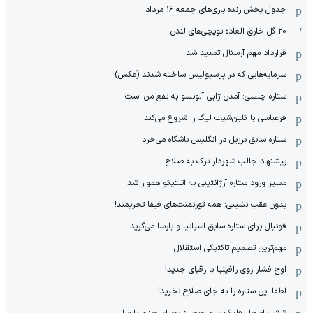
جدول پخش زنده بازی‌های جمعه 16 مرداد
20 گل خارق العاده توپچی‌های لندن
قرارداد مهم آرسنال تمدید شد
سرمایه‌هایی که در پرسپولیس ساخته شدند (عکس)
ستاره چلسی: آمدن ژابی آلونسو به نفع من است
فرعباسی با کلین‌شیت لیگ را شروع می‌کند
ستاره سابق برزیل در انگلیس باشگاه می‌خرد
پیشنهاد جالب شهردار ترک به صلاح
مسیر ورود ستاره آرژانتینی به اتلتیکو هموار شد
بدون عقب نشینی: همه تورنمنت‌های فیفا تحریمند!
فوتبال برای ستاره سابق اسپانیا و بارسا می‌گرید
مهم‌ترین تصمیم تاکتیکی استقلال
اوج فشار روی رافینیا با رقبای جدید!
لطفا این ستاره را به جای صلاح نخرید!
شش راه حل فلیک برای عبور از بحران جدی بارسا