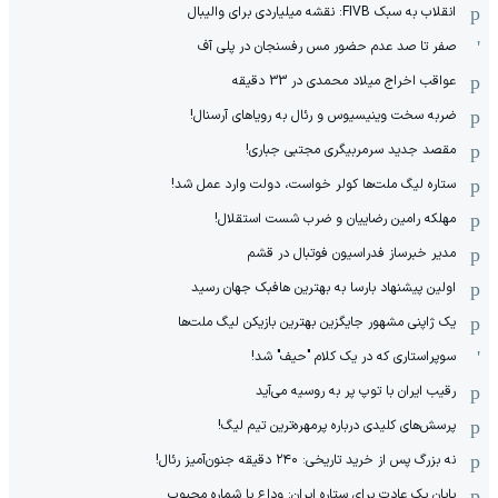
انقلاب به سبک FIVB: نقشه میلیاردی برای والیبال
صفر تا صد عدم حضور مس رفسنجان در پلی آف
عواقب اخراج میلاد محمدی در 33 دقیقه
ضربه سخت وینیسیوس و رئال به رویاهای آرسنال!
مقصد جدید سرمربیگری مجتبی جباری!
ستاره لیگ ملت‌ها کولر خواست، دولت وارد عمل شد!
مهلکه رامین رضاییان و ضرب شست استقلال!
مدیر خبرساز فدراسیون فوتبال در قشم
اولین پیشنهاد بارسا به بهترین هافبک جهان رسید
یک ژاپنی مشهور جایگزین بهترین بازیکن لیگ ملت‌ها
سوپراستاری که در یک کلام "حیف" شد!
رقیب ایران با توپ پر به روسیه می‌آید
پرسش‌های کلیدی درباره پرمهره‌ترین تیم لیگ!
نه بزرگ پس از خرید تاریخی: ۲۴۰ دقیقه جنون‌آمیز رئال!
پایان یک عادت برای ستاره ایران: وداع با شماره محبوب