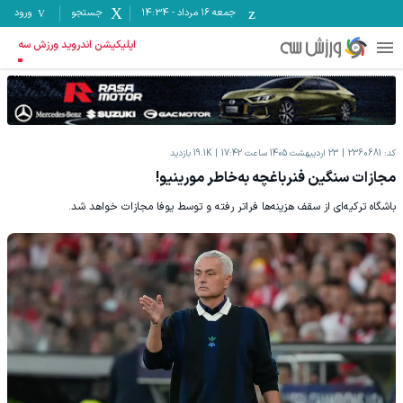
جمعه ۱۶ مرداد
-
14:34
جستجو
ورود
اپلیکیشن اندروید ورزش سه
کد:
2360681
23 اردیبهشت 1405 ساعت 17:42
19.1K
بازدید
مجازات سنگین فنرباغچه به‌خاطر مورینیو!
باشگاه ترکیه‌ای از سقف هزینه‌ها فراتر رفته و توسط یوفا مجازات خواهد شد.