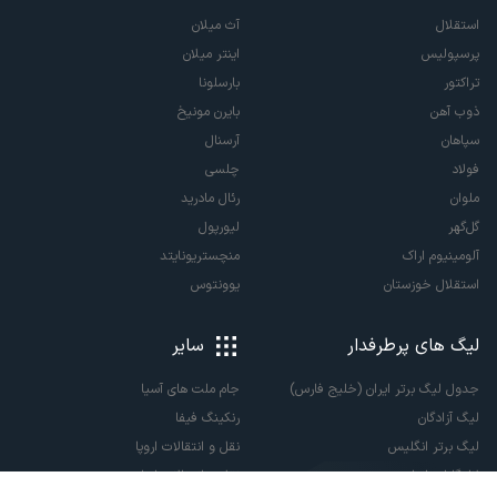
استقلال
آث میلان
پرسپولیس
اینتر میلان
تراکتور
بارسلونا
ذوب آهن
بایرن مونیخ
سپاهان
آرسنال
فولاد
چلسی
ملوان
رئال مادرید
گل‌گهر
لیورپول
آلومینیوم اراک
منچستریونایتد
استقلال خوزستان
یوونتوس
لیگ های پرطرفدار
سایر
جدول لیگ برتر ایران (خلیج فارس)
جام ملت های آسیا
لیگ آزادگان
رنکینگ فیفا
لیگ برتر انگلیس
نقل و انتقالات اروپا
لالیگا اسپانیا
نقل و انتقالات ایران