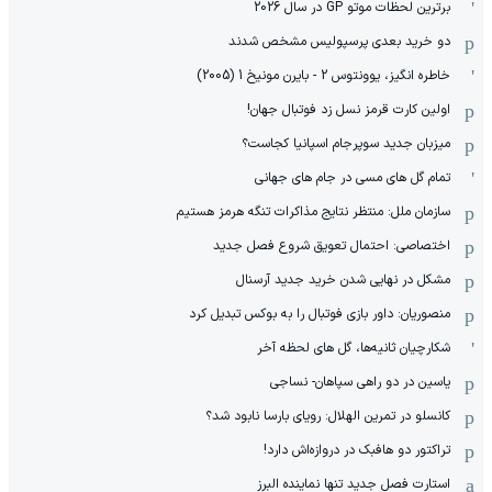
برترین لحظات موتو GP در سال 2026
دو خرید بعدی پرسپولیس مشخص شدند
خاطره انگیز، یوونتوس 2 - بایرن مونیخ 1 (2005)
اولین کارت قرمز نسل زد فوتبال جهان!
میزبان جدید سوپرجام اسپانیا کجاست؟
تمام گل های مسی در جام های جهانی
سازمان ملل: منتظر نتایج مذاکرات تنگه هرمز هستیم
اختصاصی: احتمال تعویق شروع فصل جدید
مشکل در نهایی شدن خرید جدید آرسنال
منصوریان: داور بازی فوتبال را به بوکس تبدیل کرد
شکارچیان ثانیه‌ها، گل های لحظه آخر
یاسین در دو راهی سپاهان- نساجی
کانسلو در تمرین الهلال: رویای بارسا نابود شد؟
تراکتور دو هافبک در دروازه‌اش دارد!
استارت فصل جدید تنها نماینده البرز