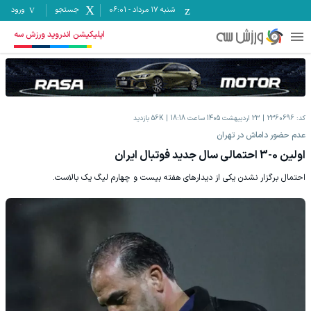
شنبه ۱۷ مرداد
-
06:01
جستجو
ورود
اپلیکیشن اندروید ورزش سه
کد:
2360696
23 اردیبهشت 1405 ساعت 18:18
56K
بازدید
عدم ‌حضور داماش در تهران
اولین 0-3 احتمالی سال جدید فوتبال ایران
احتمال برگزار نشدن یکی از دیدارهای هفته بیست و چهارم لیگ یک بالاست.