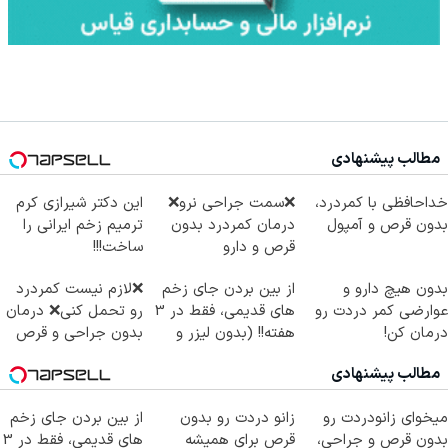
مطالب پیشنهادی
خداحافظی با کمردرد،
❌سمت جراحی نرو❌
این دکتر شیرازی کرم
بدون قرص و آمپول
درمان کمردرد بدون
ترمیم زخم ایرانی را
قرص و دارو
ساخت!!!
بدون هیچ دارو و
از بین بردن جای زخم
❌لازم نیست کمردرد
عوارضی کمر دردت رو
های قدیمی، فقط در 3
رو تحمل کنی❌ درمان
درمان کن!
هفته!! (بدون لیزر و
بدون جراحی و قرص
(پرسش‌نامه)
جراحی)
(پرسشنامه)
مطالب پیشنهادی
میخوای زانودردت رو
زانو دردت رو بدون
از بین بردن جای زخم
بدون قرص و جراحی،
قرص برای همیشه
های قدیمی، فقط در 3