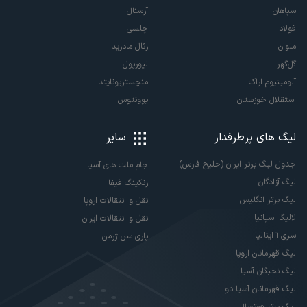
سپاهان
آرسنال
فولاد
چلسی
ملوان
رئال مادرید
گل‌گهر
لیورپول
آلومینیوم اراک
منچستریونایتد
استقلال خوزستان
یوونتوس
لیگ های پرطرفدار
سایر
جدول لیگ برتر ایران (خلیج فارس)
جام ملت های آسیا
لیگ آزادگان
رنکینگ فیفا
لیگ برتر انگلیس
نقل و انتقالات اروپا
لالیگا اسپانیا
نقل و انتقالات ایران
سری آ ایتالیا
پاری سن ژرمن
لیگ قهرمانان اروپا
لیگ نخبگان آسیا
لیگ قهرمانان آسیا دو