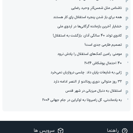
ناشناس مثل شمس‌آذرِ وحید رضایی
همه برای باز شدن پنجره استقلال پای کار هستند
خشایار آخرین بازمانده گرگانی‌ها در اردوی ملی
کادوی تولد 40 سالگی آدان: بازگشت به استقلال!
تصمیم طارمی جدی است!
مومنی: رامین کمک‌های استقلال را یادش نرود
40 احتمال پوشکاش 2026
ژابی به شایعات پایان داد: چلسی دروازبان نمی‌خرد
۳۲ روز متوالی: دوری رونالدو از النصر ادامه دارد
استقلال به دنبال میزبانی در شهر قدس
به یادماندنی، گل زامبروتا به اوکراین در جام جهانی 2006
راهنما
سرویس ها