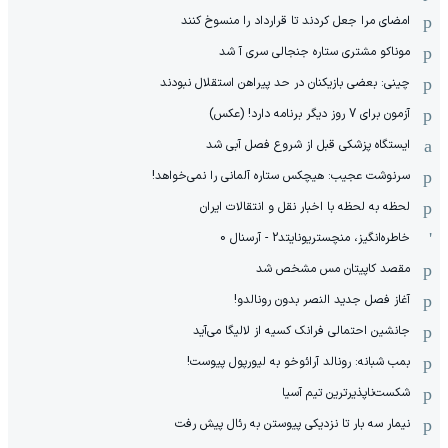
امضای مرا جعل کردند تا قرارداد را منسوخ کنند
موناکو مشتری ستاره جنجالی سری آ شد
چینی: بعضی بازیکنان در حد پیراهن استقلال نبودند
آزمون برای 7 روز دیگر برنامه دارد! (عکس)
ایستگاه پزشکی قبل از شروع فصل آبی شد
سرنوشت عجیب: هیچکس ستاره آلمانی را نمی‌خواهد!
لحظه به لحظه با اخبار نقل و انتقالات ایران
خاطره‌انگیز، منچستریونایتد2 - آرسنال 0
مقصد کاپیتان مس مشخص شد
آغاز فصل جدید النصر بدون رونالدو!
جانشین احتمالی فرانک کسیه از لالیگا می‌آید
بمب شبانه: رونالد آرائوخو به لیورپول پیوست!
شکست‌ناپذیرترین تیم آسیا
نیمار سه بار تا نزدیکی پیوستن به رئال پیش رفت