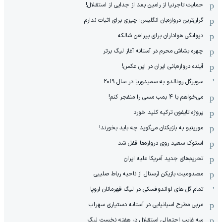
حمایت تاجرنیا از رامین بعد از جدایی از استقلال!
گران‌ترین دروازه‌بان انگلیس: چیزی برای اثبات ندارم
دیوانگی هواداران برای پیراهن شالکه
چهره بشاش محرم در آستانه آغاز لیگ برتر
آینده دروازه‌بانی ایران در این عکس!
سوپرگل رونالدو به سمپدوریا در سال 2019
می‌خواهم با 4 بمب مسی را منفجر کنم!
پروژه تایفون ترکیه کلید خورد
مورینیو به بازیکنان می‌گوید چه باید بخورند!
استوک سعید روی دروازه‌ها قفل شد
تحریم‌های جدید آمریکا علیه ایران
مصدومیت بازیکن آرسنال از ناحیه رباط صلیبی
تمام گل های لواندوفسکی در لیگ قهرمانان اروپا
مربی مطرح اسپانیایی در آستانه دستیاری سهراب
سه غایب احتمالی استقلال در هفته نخست لیگ