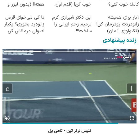
کاملا خوب کنی؟
خوب کن! (قدم اول،
هفته!! (بدون لیزر و
((پرسش‌نامه))
پرسش‌نامه)
جراحی)
1بار برای همیشه
این دکتر شیرازی کرم
تا کی می‌خوای قرص
زانودردت رودرمان کن!
ترمیم زخم ایرانی را
زانودرد بخوری؟ یکبار
(تکنولوژی آلمان)
ساخت!!!
اصولی درمانش کن
◂پرسشنامه▸
زنده پیشنهادی
تنیس لرنر تین - تامی پل