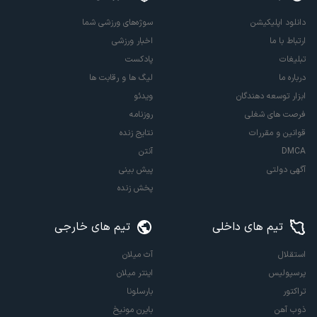
دانلود اپلیکیشن
سوژه‌های ورزشی شما
ارتباط با ما
اخبار ورزشی
تبلیغات
پادکست
درباره ما
لیگ ها و رقابت ها
ابزار توسعه دهندگان
ویدئو
فرصت های شغلی
روزنامه
قوانین و مقررات
نتایج زنده
DMCA
آنتن
آگهی دولتی
پیش بینی
پخش زنده
تیم های داخلی
تیم های خارجی
استقلال
آث میلان
پرسپولیس
اینتر میلان
تراکتور
بارسلونا
ذوب آهن
بایرن مونیخ