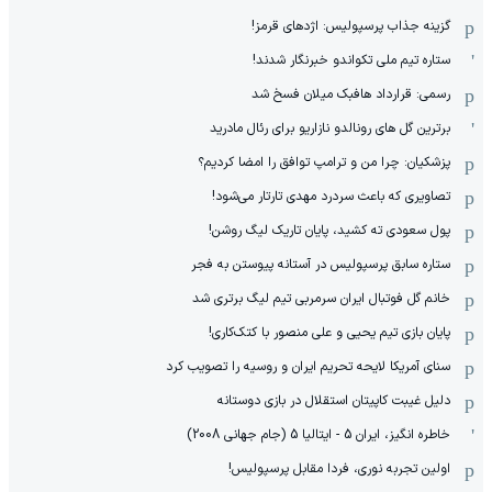
گزینه جذاب پرسپولیس: اژدهای قرمز!
ستاره تیم ملی تکواندو خبرنگار شدند!
رسمی: قرارداد هافبک میلان فسخ شد
برترین گل های رونالدو نازاریو برای رئال مادرید
پزشکیان: چرا من و ترامپ توافق را امضا کردیم؟
تصاویری که باعث سردرد مهدی تارتار می‌شود!
پول سعودی ته کشید، پایان تاریک لیگ روشن!
ستاره سابق پرسپولیس در آستانه پیوستن به فجر
خانم گل فوتبال ایران سرمربی تیم لیگ برتری شد
پایان بازی تیم یحیی و علی منصور با کتک‌کاری!
سنای آمریکا لایحه تحریم ایران و روسیه را تصویب کرد
دلیل غیبت کاپیتان استقلال در بازی دوستانه
خاطره انگیز، ایران 5 - ایتالیا 5 (جام جهانی 2008)
اولین تجربه نوری، فردا مقابل پرسپولیس!