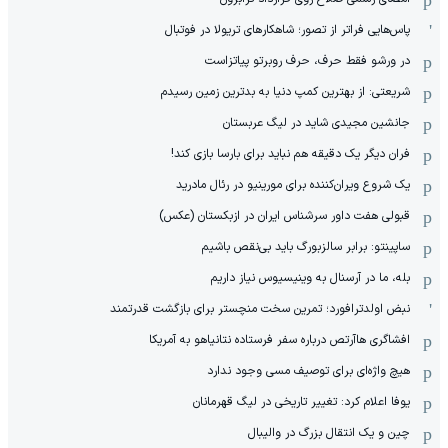
پاس‌هایی فراتر از تصور؛ شاهکارهای تریولا در فوتبال
در ورشو فقط حرف، حرف روبرتو پیاتزاست
شریعتی: از بهترین کمپ‌ دنیا به بدترین زمین‌ رسیدم
جانشین مجیدی شاید در لیگ عربستان
فران دیگر یک دقیقه هم نباید برای بارسا بازی کند!
یک شروع ویران‌کننده برای مورینیو در رئال مادرید
قبولی هفت داور سرشناس ایران در ازبکستان (عکس)
ساپینتو: برابر سالزبورگ باید بی‌نقص باشیم
بله، ما در آرسنال به وینیسیوس نیاز داریم
نبض اولدترافورد؛ تمرین سخت منچستر برای بازگشت قدرتمند
افشاگری هاآرتص درباره سفر فرستاده نتانیاهو به آمریکا
هیچ واژه‌ای برای توصیف مسی وجود ندارد
یوفا اعلام کرد: تغییر تاریخی در لیگ قهرمانان
چین و یک انتقال بزرگ در والیبال