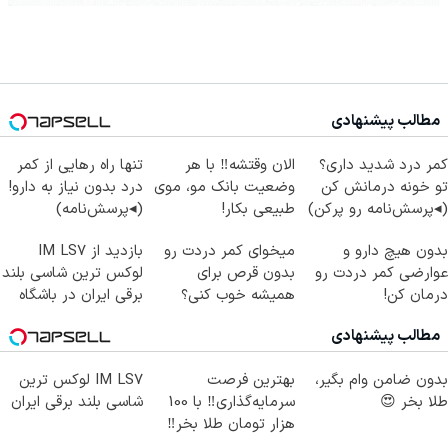
مطالب پیشنهادی
کمر درد شدید داری؟
الان وقتشه‼️ با هر
تنها راه رهایی از کمر
تو خونه درمانش کن
وضعیت بانک مو، موی
درد بدون نیاز به دارو!
(◂پرسش‌نامه رو پرکن)
طبیعی بکار!
(◂پرسش‌نامه)
بدون هیچ دارو و
میخوای کمر دردت رو
بازدید از IM LS7
عوارضی کمر دردت رو
بدون قرص برای
لوکس ترین شاسی بلند
درمان کن!
همیشه خوب کنی؟
برقی ایران در باشگاه
(پرسش‌نامه)
(◂پرسش‌نامه رو پر
انقلاب
مطالب پیشنهادی
کن)
بدون ضامن وام بگیر،
بهترین فرصت
IM LS7 لوکس ترین
طلا بخر 😍
سرمایه‌گذاری‼️ با 100
شاسی بلند برقی ایران
هزار تومان طلا بخر‼️