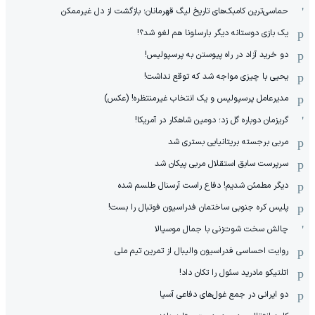
حماسی‌ترین کامبک‌های تاریخ لیگ قهرمانان؛ بازگشت از دل غیرممکن
یک بازی دوستانه دیگر بارسلونا هم لغو شد؟!
دو خرید آزاد در راه پیوستن به پرسپولیس!
یحیی با چیزی مواجه شد که توقع نداشت!
مدیرعامل پرسپولیس و یک انتخاب غیرمنتظره! (عکس)
گریزمان دوباره گل زد؛ دومین شاهکار در آمریکا!
مربی برجسته بریتانیایی بستری شد
سرپرست سابق استقلال مربی پیکان شد
دیگر مطمئن شدیم! دفاع راست آرسنال طلسم شده
پلیس کره ‌جنوبی ساختمان فدراسیون فوتبال را بست!
چالش سخت شوت‌زنی با جمال موسیالا
روایت احساسی فدراسیون والیبال از تمرین تیم ملی
اتلتیکو مادرید سئول را تکان داد!
دو ایرانی در جمع غول‌های دفاعی آسیا