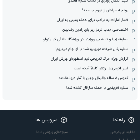
کلید انتقال رودری در دست ستاره هلندی
بودجه سپاهان از تورم جا ماند!
فشار امارات به ترامپ برای حمله زمینی به ایران
اختصاصی: بمب قرمز زیر پای رامین رضاییان
معارفه زیبا و تماشایی ووزینیا در ورزشگاه خانگی کولوکولو
ستاره رئال شیفته مورینیو شد: با او جام می‌بریم!
گزارش ویژه: مرگ تدریجی تیم اسطوره‌ای ورزش ایران
امیر اکرمی‌نیا: ارتش کاملاً آماده است
کابوس ۸ ساله والیبال جهان با آمار دیوانه‌کننده
ستاره آفریقایی با حمله سارقان کشته شد!
راهنما
سرویس ها
دانلود اپلیکیشن
سوژه‌های ورزشی شما