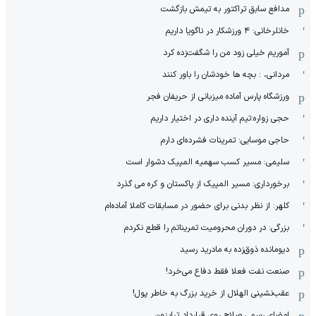
مدافع سابق تراکتور به تیمش بازگشت
خانلرخانی: ۴ ورزشکار در ناگویا داریم
آموریم خیلی زود من را شگفت‌زده کرد
مردانی، : بچه ها خودشان را باور کنند
ورزشگاه پارس آماده میزبانی از حریفان فجر
حجی زواره:تیم آینده داری در اختیار داریم
حاجی موسایی: تمرینات فشرده‌ای دارم
سلیمی: مسیر کسب سهمیه المپیک دشوار است
برخورداری: مسیر المپیک از پاکستان و کره می گذرد
کلهر: از نظر بدنی برای حضور در مسابقات کاملا آماده‌ام
بزرگی: در دوران محرومیت تمریناتم را قطع نکردم
دیومانده ذوق‌زده به مادرید رسید
صنعت نفت فعلا فقط دفاع می‌خرد!
عقب‌نشینی الهلال از خرید بزرگ به خاطر پول!
امضای رسمی صلاح روی قرارداد ترابزون