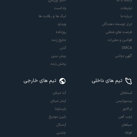
ارتباط با ما
اخبار ورزشی
تبلیغات
پادکست
درباره ما
لیگ ها و رقابت ها
ابزار توسعه دهندگان
ویدئو
فرصت های شغلی
روزنامه
قوانین و مقررات
نتایج زنده
DMCA
آنتن
آگهی دولتی
پیش بینی
پخش زنده
تیم های داخلی
تیم های خارجی
استقلال
آث میلان
پرسپولیس
اینتر میلان
تراکتور
بارسلونا
ذوب آهن
بایرن مونیخ
سپاهان
آرسنال
فولاد
چلسی