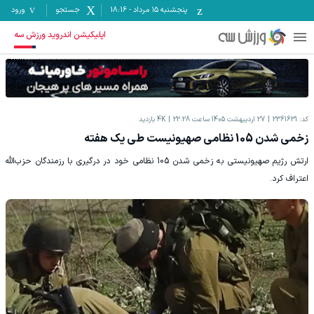
پنجشنبه ۱۵ مرداد
-
18:16
جستجو
ورود
اپلیکیشن اندروید ورزش سه
کد:
2361631
27 اردیبهشت 1405 ساعت 22:28
4K
بازدید
زخمی شدن 105 نظامی صهیونیست طی یک هفته
ارتش رژیم صهیونیستی به زخمی شدن 105 نظامی خود در درگیری با رزمندگان حزب‌الله
اعتراف کرد.