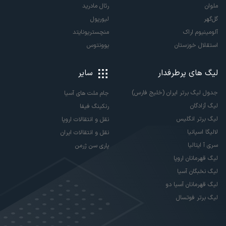
ملوان
رئال مادرید
گل‌گهر
لیورپول
آلومینیوم اراک
منچستریونایتد
استقلال خوزستان
یوونتوس
لیگ های پرطرفدار
سایر
جدول لیگ برتر ایران (خلیج فارس)
جام ملت های آسیا
لیگ آزادگان
رنکینگ فیفا
لیگ برتر انگلیس
نقل و انتقالات اروپا
لالیگا اسپانیا
نقل و انتقالات ایران
سری آ ایتالیا
پاری سن ژرمن
لیگ قهرمانان اروپا
لیگ نخبگان آسیا
لیگ قهرمانان آسیا دو
لیگ برتر فوتسال