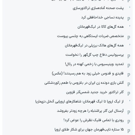
پشت صحنه آماده‌سازی تراکتورسازی
پدیده نساجی خداحافظی کرد
همه گل‌های کاکا در لیگ‌قهرمانان
متخصص ضربات ایستگاهی به چلسی پیوست
همه گل‌های هالک برزیلی در لیگ‌قهرمانان
پرسپولیس دفاع چپ گل‌گهر را نخواست
تمدید وینیسیوس با زخمی کهنه در رئال!
قایدی و قدوس خیلی زود به هم رسیدند! (عکس)
آتش بازی دونده زن ایران در بلاروس با طعم رکوردشکنی
گلر تراکتور خرید جدید شمس‌آذر قزوین
از لیگ اروپا تا لیگ قهرمانان؛ شاهکارهای اروپایی آنخل دی‌ماریا
آرسنال این گلر پراشتباه را هرچه زودتر بفروشد
رودری با تماس فلیک نظرش را عوض کرد!
١۵ ستاره نایب‌قهرمان جهان برای شکار طلای اروپا