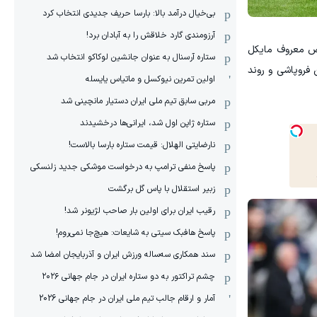
بی‌خیال درآمد بالا: بارسا حریف جدیدی انتخاب کرد
آرزومندی گارد خلاقش را به آبادان برد!
رقص معروف مایکل
ستاره آرسنال به عنوان جانشین لوکاکو انتخاب شد
فروپاشی و روند
اولین تمرین نیوکسل و ماتیاس یایسله
مربی سابق تیم ملی ایران دستیار مانچینی شد
ستاره ژاپن اول شد، ایرانی‌ها درخشیدند
نارضایتی الهلال: قیمت ستاره بارسا بالاست!
پاسخ منفی ترامپ به درخواست موشکی جدید زلنسکی
زبیر استقلال با پاس گل برگشت
رقیب ایران برای اولین بار صاحب لژیونر شد!
پاسخ هافبک سیتی به شایعات: هیچ‌جا نمی‌روم!
سند همکاری سه‌ساله‌ ‌ورزش ایران و آذربایجان امضا شد
چشم تراکتور به دو ستاره ایران در جام جهانی ۲۰۲۶
آمار و ارقام جالب تیم ملی ایران در جام جهانی 2026