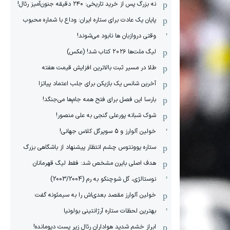
نه بزرگ پس از خرید تاریخی: ۲۴۰ دقیقه جنون‌آمیز رئال!
پایان یک عادت برای ستاره ایران: وداع با شماره محبوب
وقتی دروازبان ها نابود می‌شوند!
لیگ ملت‌ها ٢٠٢۶ کتاب شد! (عکس)
طلا در مسیر ثبت بالاترین افزایش قیمت هفته
آخرین شانس یک بازیکن برای جلب اعتماد پیاتزا
بارسا این فصل برای فتح همه جام‌ها می‌جنگد!
شوک شبانه پورعلی گنجی به علی منصور!
خولین آلوارز و 5 سوپرگل کلاس جهانی!
ستاره یوونتوس چشم انتظار پیشنهاد از باشگاهی بزرگ
هدف اصلی بایرن مشخص شد: فقط لیگ قهرمانان
نوستالژی، گل شوچنکو به رم (2003/2004)
خولین آلوارز مقصد بعدی‌اش را به سیمئونه گفت
بهترین لحظات ستاره آرژانتینی بولونیا
ابراز خشم شدید هواداران رئال زیر پست دیومانده!