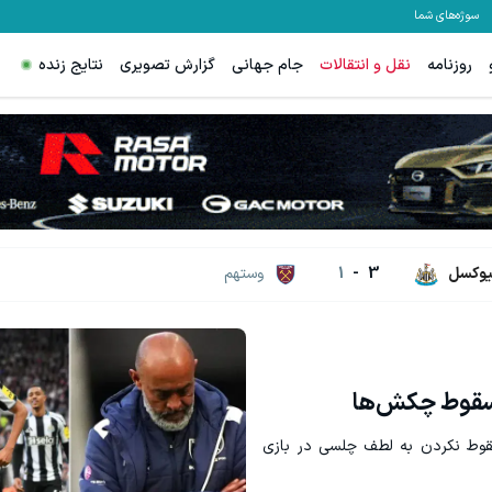
سوژه‌های شما
روزنامه
نقل و انتقالات
جام جهانی
گزارش تصویری
نتایج زنده
قویت موی جلبک توی حمومت خالیه!45%تخفیف
رشد فروشگاهت از اینجا شروع می‌شه، 
خرید محصول
فروشنده شو
یوکسل
3
-
1
وستهم
 سقوط چکش‌ها
رد تا برای سقوط نکردن به لطف چلسی در بازی