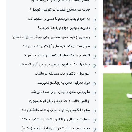
چالش جالب و هیجان انگیز با رونالدینیو!
ضربه سر ممنوع؛انقلاب در قوانین فوتبال؟
به خودم بمب می‌بندم تا مسی را منفجر کنم!
نفتی‌ها دومین مهاجم را هم خریدند!
رونمایی از تیم جدید موسی جنپو وینگر سابق استقلال!
سرنوشت نیمکت تیم ملی آرژانتین مشخص شد
توقف بی‌سابقه صادرات نفت عربستان به آمریکا
پیشنهاد ۱۵۰ میلیون یورویی برای پرز گران تمام شد
لیورپول - تاتنهام؛ یک مسابقه دراماتیک
نبرد نابرابر: مسی به رونالدو نمی‌رسد
ملی‌پوش سابق والیبال ایران استقلالی شد
چالش جالب و جذاب با زلاتان ابراهیموویچ
ستاره انگلیس به اتهام ضرب و شتم دادگاهی شد!
حمایت جنجالی: آرژانتین پشت اینفانتنیو ایستاد!
صید ماهی بعد از شکار طلای لیگ ملت‌ها(عکس)