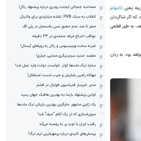
مصاحبه جنجالی ایجنت رودری درباره پیشنهاد رئال!
ینه یعنی
تاتنهام
انقلاب به سبک FIVB: نقشه میلیاردی برای والیبال
 که اگر شاگردان
دهد، به طور قطعی
صفر تا صد عدم حضور مس رفسنجان در پلی آف
عواقب اخراج میلاد محمدی در 33 دقیقه
ضربه سخت وینیسیوس و رئال به رویاهای آرسنال!
اهد بود. به زبان
مقصد جدید سرمربیگری مجتبی جباری!
ستاره لیگ ملت‌ها کولر خواست، دولت وارد عمل شد!
مهلکه رامین رضاییان و ضرب شست استقلال!
مدیر خبرساز فدراسیون فوتبال در قشم
اولین پیشنهاد بارسا به بهترین هافبک جهان رسید
یک ژاپنی مشهور جایگزین بهترین بازیکن لیگ ملت‌ها
سوپراستاری که در یک کلام "حیف" شد!
رقیب ایران با توپ پر به روسیه می‌آید
پرسش‌های کلیدی درباره پرمهره‌ترین تیم لیگ!