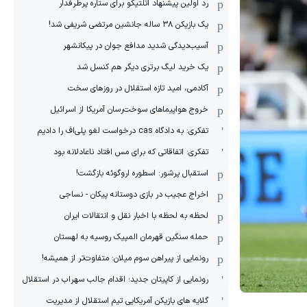
رد اولین پیشنهاد اتلتیکو برای ستاره پرطرفدار
یک بازیکن ۳۸ ساله جانشین مرتضی شریفی شد!
آسیب‌دیدگی شدید مدافع جوان در پیکانشهر
یک خرید لیگ برتری دیگر هم کنسل شد
آکادمی، امید تازه استقلال در روزهای سخت
خروج هواپیماهای سوخت‌رسان آمریکا از اسرائیل
تفکری: به دادگاه cas درخواست لغو پلی‌اف را دادیم
تفکری: اتفاقاتی که برای مس افتاد ناعادلانه بود
استقبال پرشور: اسطوره اروگوئه بازگشت!
اخراج عجیب در بازی دوستانه پیکان - نساجی
لحظه به لحظه با اخبار نقل و انتقالات ایران
حمله سنگین قهرمان المپیک روسیه به لهستان
رونمایی از پیراهن سوم میلان: متفاوت‌تر از همیشه!
رونمایی از کاپیتان جدید؛ اقدام جالب سهراب در استقلال
گلایه های بازیکن آمریکایی تیم استقلال از مدیریت