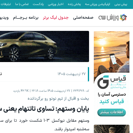
پیش بینی
اپلیکیشن ورزش سه
پخش زنده
اخبار ورزشی
پادکست
تماس با ما
تبلیغات
صفحه‌اصلی
جدول لیگ برتر
برنامه بــرجـــام
ویدیو
جای بخیه داری؟؟ فقط در 3 هفته ترمیمش کن!😍
جای این پک ت
کلیک کن!
ن
27 اردیبهشت 1405
کد:
2361628
27 اردیبهشت 1405 ساعت 22:18
43.9K
بازدید
بخت و اقبال از تیم نونو رو برگردانده
پایان وستهم: تساوی تاتنهام یعنی
وستهم مقابل نیوکسل 3-1 شکست خو
سه‌شنبه امیدوار باشد.