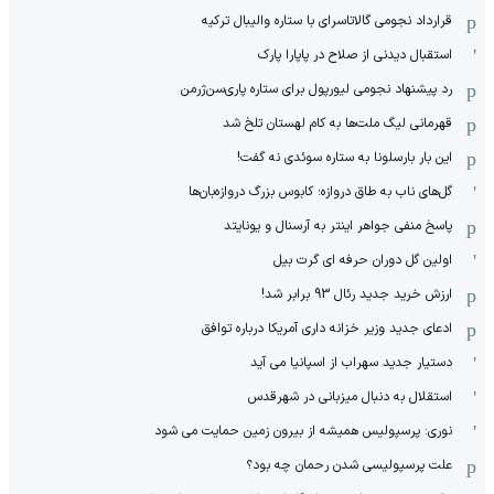
قرارداد نجومی گالاتاسرای با ستاره والیبال ترکیه
استقبال دیدنی از صلاح در پاپارا پارک
رد پیشنهاد نجومی لیورپول برای ستاره پاری‌سن‌ژرمن
قهرمانی لیگ ملت‌ها به کام لهستان تلخ شد
این بار بارسلونا به ستاره سوئدی نه گفت!
گل‌های ناب به طاق دروازه؛ کابوس بزرگ دروازه‌بان‌ها
پاسخ منفی جواهر اینتر به آرسنال و یونایتد
اولین گل دوران حرفه ای گرت بیل
ارزش خرید جدید رئال 93 برابر شد!
ادعای جدید وزیر خزانه داری آمریکا درباره توافق
دستیار جدید سهراب از اسپانیا می آید
استقلال به دنبال میزبانی در شهرقدس
نوری: پرسپولیس همیشه از بیرون زمین حمایت می شود
علت پرسپولیسی شدن رحمان چه بود؟