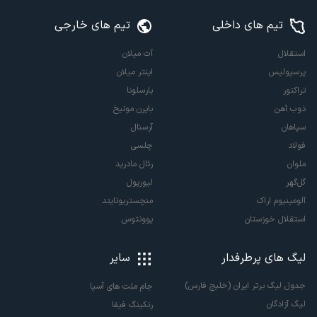
تیم های داخلی
تیم های خارجی
استقلال
آث میلان
پرسپولیس
اینتر میلان
تراکتور
بارسلونا
ذوب آهن
بایرن مونیخ
سپاهان
آرسنال
فولاد
چلسی
ملوان
رئال مادرید
گل‌گهر
لیورپول
آلومینیوم اراک
منچستریونایتد
استقلال خوزستان
یوونتوس
لیگ های پرطرفدار
سایر
جدول لیگ برتر ایران (خلیج فارس)
جام ملت های آسیا
لیگ آزادگان
رنکینگ فیفا