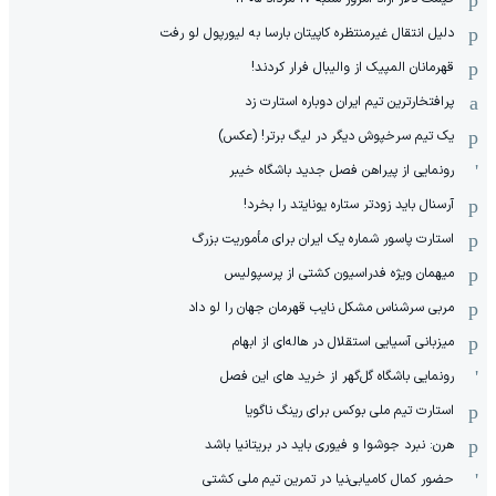
دلیل انتقال غیرمنتظره کاپیتان بارسا به لیورپول لو رفت
قهرمانان المپیک از والیبال فرار کردند!
پرافتخارترین تیم ایران دوباره استارت زد
یک تیم سرخپوش دیگر در لیگ برتر! (عکس)
رونمایی از پیراهن فصل جدید باشگاه خیبر
آرسنال باید زودتر ستاره یونایتد را بخرد!
استارت پاسور شماره یک ایران برای مأموریت بزرگ
میهمان ویژه فدراسیون کشتی از پرسپولیس
مربی سرشناس مشکل نایب قهرمان جهان را لو داد
میزبانی آسیایی استقلال در هاله‌ای از ابهام
رونمایی باشگاه گل‌گهر از خرید های این فصل
استارت تیم ملی بوکس برای رینگ ناگویا
هرن: نبرد جوشوا و فیوری باید در بریتانیا باشد
حضور کمال کامیابی‌نیا در تمرین تیم ملی کشتی