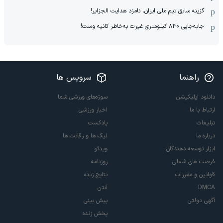
گزینه سابق تیم ملی ایران، نامزد هدایت الجزایر!
جابه‌جایی ۸۳۰ کیلومتری غیرت به‌خاطر کانیه وست!
راهنما
سرویس ها
دانلود اپلیکیشن
سوژه‌های ورزشی شما
ارتباط با ما
اخبار ورزشی
تبلیغات
پادکست
درباره ما
لیگ ها و رقابت ها
ابزار توسعه دهندگان
ویدئو
فرصت های شغلی
روزنامه
قوانین و مقررات
نتایج زنده
DMCA
آنتن
آگهی دولتی
پیش بینی
پخش زنده