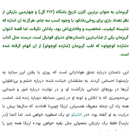
گریزمان به عنوان برترین گلزن تاریخ باشگاه (۲۱۲ گل) و چهارمین بازیکن از
نظر تعداد بازی برای روخی‌بلانکو، با وجود کسب سه جام، هرگز به آن اندازه که
شایسته کیفیت، شخصیت و وفاداری‌اش بود، پاداش نگرفت. اما قصه آنتوان
گریزمان یکی از جذاب‌ترین داستان‌های دنیای فوتبال است. درست مثل کتاب
«شازده کوچولو» که لقب گریزمان (شازده کوچولو) از آن الهام گرفته شده
است.
این داستان درباره عشق هوادارانی است که روزی با رفتن این ستاره به
بارسلونا احساس کردند به عشقشان خیانت شده؛ درباره خشم و بی‌تفاوتی
آن‌ها در روزهای ابتدایی بازگشت او؛ و در نهایت درباره شور و شیدایی
بی‌حدومرزی که با تلاش و توبه او در زمین مسابقه دوباره زنده شد. امشب
همه یاد آن جمله معروف همسرش، اریکا چوپرنا افتادند که سال‌ها پیش با
درایت به او گفته بود: «در
اتلتیکو
تو یک اسطوره خواهی شد، اما آنجا (در
بارسا) فقط یک بازیکن معمولی مثل بقیه خواهی بود.» اریکا همه چیز را