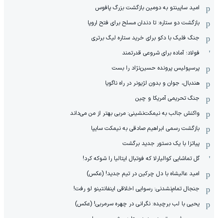
امید ساپینتو به دومین بازگشت بزرگ پافوس
بازگشت دو ستاره: تا دندان مسلح برای فتح اروپا
جنگ فلیک با دکو برای خرید ستاره لیگ برتری
فولاد؛ آماده برای شروعی قدرتمند
پرسپولیس پرونده حسین‌نژاد را بست
هندبال، جوان و بدون لژیونر در راه ناگویا
جنگ تحریمی آمریکا و چین
واکنش جالب به نیمکت‌نشینی: مربی بهتر از من می‌داند
بازگشت رسمی ابراهیم صادقی به نیمکت سایپا
پیاتزا با یک دستور جدید برگشت
گل تماشایی کوالیارلا که فوتبال ایتالیا را شوکه کرد!
امید عالیشاه با دل چرکین در تیم جدید! (عکس)
جنجال تمام‌نشدنی:‌ رسوایی اخلاقی اینفانتینو لو رفت!
یحیی با لب برچیده: نگرانی در چهره سرمربی! (عکس)