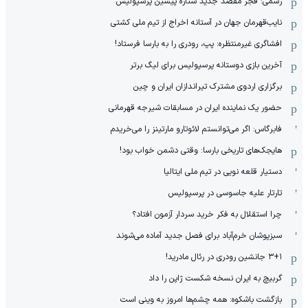
رسمی: فجر مقصد جدید ستاره پیشین پرسپولیس
نایب‌قهرمان جهان در آستانه اخراج از تیم ملی کشتی
افشاگری غیرمنتظره: پپ، رودری را به بارسا فرستاد!
آخرین بازی دوستانه پرسپولیس برای لیگ برتر
برگزاری اردوی مشترک تیراندازان ایران و چین
حضور یک نماینده ایران در مسابقات شیرجه قهرمانی
فابرگاس: اگر می‌توانستم لائوتارو مارتینز را می‌خریدم
هایجک‌های تاریخی بارسا: وقتی دشمن خواب بود!
دستیار قلعه نویی در تیم ملی ایتالیا
تارتار علیه جاسوسی در پرسپولیس
چرا استقلال به فکر خرید سردار آزمون افتاد؟
سبزپوشان خرم‌آباد برای فصل جدید آماده می‌شوند
۳+۱ جانشین رودری در رئال مادرید!
گربیچ به ایران نسخه شکست ژاپن را داد
بازگشت باشکوه: همه چشم‌ها امروز به وینی است