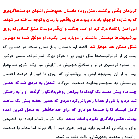
گریزمان وقتی برگشت، مثل روباه داستان هم‌وطنش آنتوان دو سنت‌اگزوپری
که به شازده کوچولو یاد داد پیوندهای واقعی با زمان و توجه ساخته می‌شوند،
این اصل را کاملا درک کرد. او آمد، جنگید و آن‌قدر دوید تا عشقِ کسانی که روزی
بی‌قیدوشرط دوستش داشتند را دوباره پس بگیرد. او موفق شد؛ به بهترین
شکل ممکن هم موفق شد.
قصه او، داستان بالغ شدن است. در دنیایی که
بسیاری از فوتبالیست‌ها مثل «پیتر پن» هرگز بزرگ نمی‌شوند، مسیر حرکتی
این ستاره فرانسوی فراتر از سلایق عجیبش در آرایش مو، یک الگوی تمام‌عیار
بود. او از آن پسربچه لوس و بی‌تفاوتی که روزی با غرور از درصد احتمال
پیوستنش به منچستریونایتد صحبت می‌کرد،
تبدیل به مردی شد که همین
چند ماه پیش دست یک کودک با پیراهن روخی‌بلانکو را گرفت، او را به رختکن
تیم برد و با تلی از هدایا راهی‌اش کرد؛ مردی که همین هفته پیش یک ساعت
کامل ایستاد تا با صدها هواداری که برای خداحافظی به محل تمرین آمده
بودند، عکس یادگاری بگیرد و امضا بدهد.
یک الگو در تمام ابعاد؛ به خصوص
برای بازیکنانی که امروز باید پرچم رهبری تیم را بالا ببرند اما مدام با صحبت
از آینده و مقصد بعدی‌شان، وقت تلف می‌کنند.