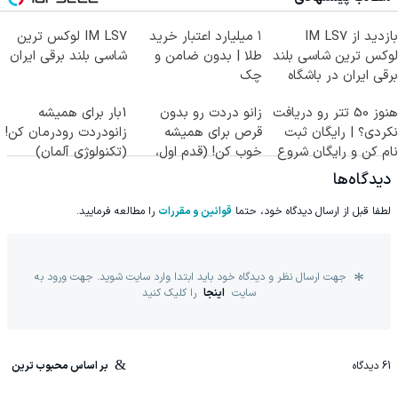
بازدید از IM LS7
۱ میلیارد اعتبار خرید
IM LS7 لوکس ترین
لوکس ترین شاسی بلند
طلا | بدون ضامن و
شاسی بلند برقی ایران
برقی ایران در باشگاه
چک
انقلاب
هنوز 50 تتر رو دریافت
زانو دردت رو بدون
1بار برای همیشه
نکردی؟ | رایگان ثبت
قرص برای همیشه
زانودردت رودرمان کن!
نام کن و رایگان شروع
خوب کن! (قدم اول،
(تکنولوژی آلمان)
کن!
پرسش‌نامه)
◂پرسشنامه▸
دیدگاه‌ها
لطفا قبل از ارسال دیدگاه خود، حتما
قوانین و مقررات
را مطالعه فرمایید.
جهت ارسال نظر و دیدگاه خود باید ابتدا وارد سایت شوید. جهت ورود به
سایت
اینجا
را کلیک کنید
61
دیدگاه
بر اساس محبوب ترین