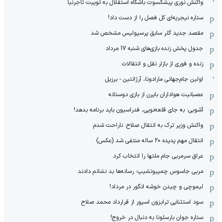
واکنش نوری پیشکسوت باشگاه استقلال به توییت تاجرنیا
ستاره نیجریه‌ای کل فصل را از دست داد!
مقصد جدید گلر سابق پرسپولیس مشخص شد
جدول پخش زنده بازی‌های شنبه 17 مرداد
زنده و فوری از بازار نقل و انتقالات
اولین جام‌جهانی مارادونا، آرژانتین - برزیل
عصبانیت هواداران بایرن از بازی دوستانه
آشوبی: به جای قلعه‌نویی، فدراسیون باید برنامه بدهد!
واکنش وزیر ترک به انتقال صلاح: ناراحت شدم
انتقال مهم پدیده 20 ساله منتفی شد (عکس)
عراق سرمربی جام ملتها را انتخاب کرد
مربی جاسوس چمپیونشیپ: رسانه‌ها بد نشانم دادند
لیموچی و چیدن خوشه انگور در مرداد!
سود استثنایی ترابزون اسپور از قرارداد محمد صلاح
ستاره جوان بارسلونا به دنبال در خروج!