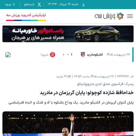
شنبه ۱۷ مرداد
-
13:37
جستجو
ورود
اپلیکیشن اندروید ورزش سه
27 اردیبهشت 1405
اتلتیکومادرید
1
-
0
خیرونا
کد:
2361637
27 اردیبهشت 1405 ساعت 22:59
61.5K
بازدید
پسرک فرانسوی عشق ابدی متروپولیتانو
خداحافظ شازده کوچولو: پایان گریزمان در مادرید
پایان آنتوان گریزمان در اتلتیکو مادرید. یک وداع باشکوه با آه و اشک و البته قدرشناسی.