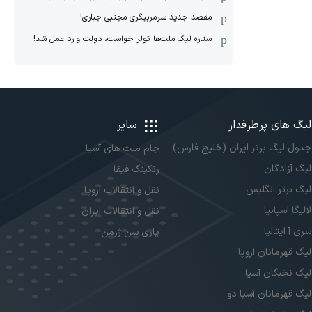
مقصد جدید سرمربیگری مجتبی جباری!
ستاره لیگ ملت‌ها کولر خواست، دولت وارد عمل شد!
لیگ های پرطرفدار
سایر
جدول لیگ برتر ایران (خلیج فارس)
جام ملت های آسیا
لیگ آزادگان
رنکینگ فیفا
لیگ برتر انگلیس
نقل و انتقالات اروپا
لالیگا اسپانیا
نقل و انتقالات ایران
سری آ ایتالیا
پاری سن ژرمن
لیگ قهرمانان اروپا
لیگ نخبگان آسیا
لیگ قهرمانان آسیا دو