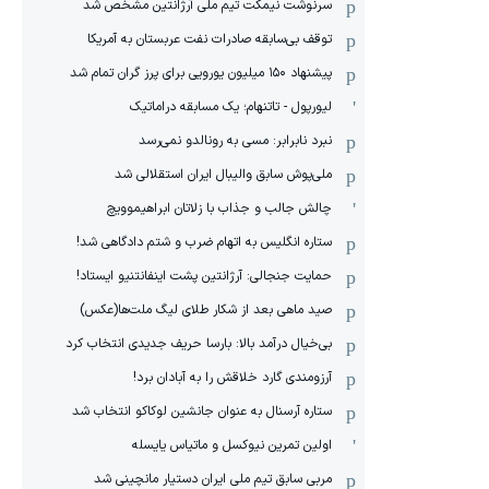
سرنوشت نیمکت تیم ملی آرژانتین مشخص شد
توقف بی‌سابقه صادرات نفت عربستان به آمریکا
پیشنهاد ۱۵۰ میلیون یورویی برای پرز گران تمام شد
لیورپول - تاتنهام؛ یک مسابقه دراماتیک
نبرد نابرابر: مسی به رونالدو نمی‌رسد
ملی‌پوش سابق والیبال ایران استقلالی شد
چالش جالب و جذاب با زلاتان ابراهیموویچ
ستاره انگلیس به اتهام ضرب و شتم دادگاهی شد!
حمایت جنجالی: آرژانتین پشت اینفانتنیو ایستاد!
صید ماهی بعد از شکار طلای لیگ ملت‌ها(عکس)
بی‌خیال درآمد بالا: بارسا حریف جدیدی انتخاب کرد
آرزومندی گارد خلاقش را به آبادان برد!
ستاره آرسنال به عنوان جانشین لوکاکو انتخاب شد
اولین تمرین نیوکسل و ماتیاس یایسله
مربی سابق تیم ملی ایران دستیار مانچینی شد