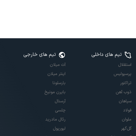
تیم های داخلی
تیم های خارجی
استقلال
آث میلان
پرسپولیس
اینتر میلان
تراکتور
بارسلونا
ذوب آهن
بایرن مونیخ
سپاهان
آرسنال
فولاد
چلسی
ملوان
رئال مادرید
گل‌گهر
لیورپول