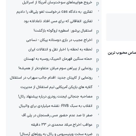
خروج هواپیماهای سوخت‌رسان آمریکا از اسرائیل
تفکری: به دادگاه cas درخواست لغو پلی‌اف را دادیم
تفکری: اتفاقاتی که برای مس افتاد ناعادلانه بود
استقبال پرشور: اسطوره اروگوئه بازگشت!
اخراج عجیب در بازی دوستانه پیکان - نساجی
لحظه به لحظه با اخبار نقل و انتقالات ایران
حمله سنگین قهرمان المپیک روسیه به لهستان
رونمایی از پیراهن سوم میلان: متفاوت‌تر از همیشه!
رونمایی از کاپیتان جدید؛ اقدام جالب سهراب در استقلال
گلایه های بازیکن آمریکایی تیم استقلال از مدیریت
مصاحبه جنجالی ایجنت رودری درباره پیشنهاد رئال!
انقلاب به سبک FIVB: نقشه میلیاردی برای والیبال
صفر تا صد عدم حضور مس رفسنجان در پلی آف
عواقب اخراج میلاد محمدی در 33 دقیقه
ضربه سخت وینیسیوس و رئال به رویاهای آرسنال!