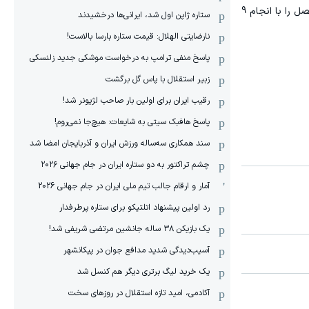
محمدمهدی زارع در حالی امشب مقابل سوچی دور از ترکیب بود و برای پنجمین هفته پیاپی به‌طور کامل روی نیمکت نشست که فصل را با انجام 9
ستاره ژاپن اول شد، ایرانی‌ها درخشیدند
نارضایتی الهلال: قیمت ستاره بارسا بالاست!
پاسخ منفی ترامپ به درخواست موشکی جدید زلنسکی
زبیر استقلال با پاس گل برگشت
رقیب ایران برای اولین بار صاحب لژیونر شد!
پاسخ هافبک سیتی به شایعات: هیچ‌جا نمی‌روم!
سند همکاری سه‌ساله‌ ‌ورزش ایران و آذربایجان امضا شد
چشم تراکتور به دو ستاره ایران در جام جهانی ۲۰۲۶
آمار و ارقام جالب تیم ملی ایران در جام جهانی 2026
رد اولین پیشنهاد اتلتیکو برای ستاره پرطرفدار
یک بازیکن ۳۸ ساله جانشین مرتضی شریفی شد!
آسیب‌دیدگی شدید مدافع جوان در پیکانشهر
یک خرید لیگ برتری دیگر هم کنسل شد
آکادمی، امید تازه استقلال در روزهای سخت