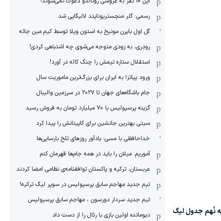
این 10 نفر به عروسی رونالدو دعوت نمی‌شوند!
رسمی: گلر منچستریونایتد لالیگایی شد
گل اول بایرن مونیخ به استون ویلا توسط کیم مین جائه
رودری، به زودی متوجه می‌شوی چه اشتباهی کردی!
استقلال ستاره تیمش را چنگ کاله در آورد!
ورود پیاتزا به ایران برای بزرگ‌ترین ماموریت سال
جام باشگاه‌های جهان تا ۲۰۲۷ در سرزمین والیبال
گزینه پرسپولیس با ۷۰ میلیارد تومان به فروش رسید
سیتی بهترین جانشین برای کاپیتانش را پیدا کرد
خداحافظی با مسی؛ یادآور روزهای تلخ بارسایی‌ها
آموریم: میلان را باید در همه جام‌ها قهرمان کنم
عربستان، ترکیه و پاکستان توافقنامه‌ی نظامی امضا کردند
تیم جدید مهاجم سابق پرسپولیس در سوپر لیگ ترکیه!
تیم جدید سردار دورسون ، مهاجم سابق پرسپولیس
ر ا با قرار گرفتن در رتبه نُهم جدول لیگ
دیومانده اولین بازی با رئال را از دست داد