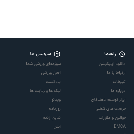
راهنما
سرویس ها
دانلود اپلیکیشن
سوژه‌های ورزشی شما
ارتباط با ما
اخبار ورزشی
تبلیغات
پادکست
درباره ما
لیگ ها و رقابت ها
ابزار توسعه دهندگان
ویدئو
فرصت های شغلی
روزنامه
قوانین و مقررات
نتایج زنده
DMCA
آنتن