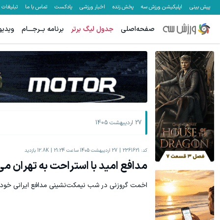
پیش بینی
اپلیکیشن ورزش سه
پخش زنده
اخبار ورزشی
پادکست
تماس با ما
تبلیغات
صفحه‌اصلی
جدول لیگ برتر
برنامه بــرجـــام
ویدیو
27 اردیبهشت 1405
کد:
2361621
27 اردیبهشت 1405 ساعت 21:24
12.8K
بازدید
مدافع امید با استراحت به تهران می‌
اخمت گروزنی در شب نیمکت‌نشینی مدافع ایرانی خود