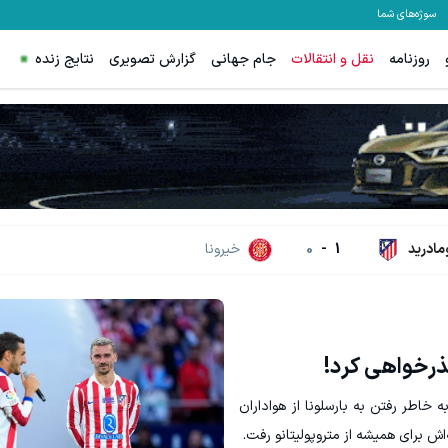
سوژه‌های شما
روزنامه
نقل و انتقالات
جام جهانی
گزارش تصویری
نتایج زنده
مادرید
1
-
0
خیرونا
 عذرخواهی کرد!
ه خاطر رفتن به بارسلونا از هواداران
اش برای همیشه از متروپولیتانو رفت.