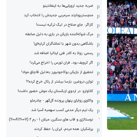
ضربه جدید اروپایی‌ها به اینفانتینو
منچستریونایتد سرمربی جدیدش را انتخاب کرد
کاراگر: جای صلاح در لیگ ترکیه نیست!
مرگ شوکه‌کننده بازیکن در بازی به دلیل صاعقه
باشگاهی بدون شهر با تماشاگران کرایه‌ای!
رسمی: زولا به کادر فنی ایتالیا اضافه شد
اگر کرویف بود، فران تورس را اخراج می‌کرد!
تحقیق از بازیکن بوکاجونیورز به‌دلیل قاچاق مواد!
توازن دروغین: بارسا بیشتر از رئال خرج کرده؟!
کاناوارو: در اردوی ازبکستان یک موش حضور داشت!
واکاوی زوایای پنهان پرونده گل‌گهر - چادرملو
یک تیم دیگر مدعی کسب سهمیه آسیا شد
نوستالژی و قاب های سنگین، میلان 1 - رم 2 (2006/2007)
پزشکیان: همه مردم، ایران را حفظ کردند