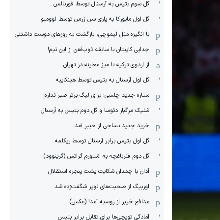
گل سوم بتیس به آرسنال توسط فورنالس
گل اول مایورکا به پاری سن ژرمن توسط لوومبو
با انگیزه مثل لیموچی، بازگشت به روزهای دوست داشتنی
جدایی کاپیتان با سابقه ذوب‌آهن از این تیم!
از اردوی ترکیه تا میز معاینه در تهران
گل اول آرسنال به بتیس توسط هینکاپیه
ستاره جدید چلسی: برای لیگ برتر صبر ندارم
شلیک مرگبار دئوسا و گل دوم بتیس به آرسنال
خرید جدید نساجی از خیبر آمد
گل اول بتیس برابر آرسنال توسط ریکلمه
گل دوم فنرباغچه به اشتورم گراتس (گرینوود)
آدان با چمدان شکایت پشت پنجره استقلال
اوربیگ از صحبت‌های نویر شگفت‌زده شد
مدافع خیبر از روسیه آمد! (عکس)
آمادگی توپچی‌ها برای تقابل برابر بتیس