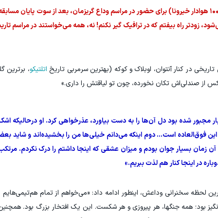
هر ۶۴ هزار و ۳۹۶ نفر حاضر در ورزشگاه (به جز حدود ۱۰۰ هوادار خیرونا) برای حضور در مراسم وداع گریزمان، بعد از سوت پ
ود، زودتر راه بیفتم که در ترافیک گیر نکنم! نه، همه می‌خواستند در مراسم تاری
اریخی در کنار آنتوان، اوبلاک و کوکه (بهترین سرمربی تاریخ
اتلتیکو
، برترین گل
یچ‌کس از صندلی‌اش تکان نخورده، چون تو لیاقتش را داری.»
و بار مجبور شده بود دل آن‌ها را به دست بیاورد، عذرخواهی کرد. او درحالیکه ا
این فوق‌العاده است... دوم اینکه می‌دانم خیلی‌ها من را بخشیده‌اند و شاید بعضی
ن زمان بسیار جوان بودم و میزان عشقی که اینجا داشتم را درک نکردم. مرتکب 
وباره در اینجا کنار هم لذت ببریم.»
نگیز بود؛ همه جنگها، هر پیروزی و هر شکست. این یک افتخار بزرگ بود. همچنین ا