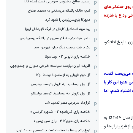
رسمی: صالح مخدومی سرمربی فصل آینده کاله
ایان مسابقه روی صندلی‌های
کنایه مالک باشگاه عربستانی به محمد صلاح
خی وداع با شازده
مایورکا پاری‌سن‌ژرمن را نابود کرد
برد مهم اسماعیل کارتال در لیگ قهرمانان اروپا
عضو هیئت‌رئیسه فدراسیون در باشگاه پرسپولیس
زن تاریخ اتلتیکو،
یک باخت عجیب دیگر برای قهرمان آسیا
خلاصه بازی ناپولی 2 - اوساسونا 1
ظریف: ایران نیازمند سیاست خارجی متوازن و چندوجهی
شک می‌ریخت گفت:
گل دوم ناپولی به اوساسونا توسط لوکا
 هنوز این کار را
گل اول اوساسونا به ناپولی توسط بودیمیر
اشتباه شدم، اما
گل اول ناپولی به اوساسونا توسط پولیتانو
قرارداد سرمربی مصر تمدید شد
خلاصه بازی فنرباغچه 2 - اشتورم گراتس 0
نابغه فرانسوی پس از عبور از سخت‌ترین و احساسی‌ترین لحظه سخنرانی وداعش، اینطور ادامه داد: «می‌خواهم از تمام هم‌تیمی‌هایم از سال ۲۰۱۴ تا به
خلاصه بازی مایورکا 3 - پاری سن ژرمن 0
ز فیزیوتراپ‌ها و
کوچ باتجربه‌ها به صنعت نفت با تصمیم محمد نوری