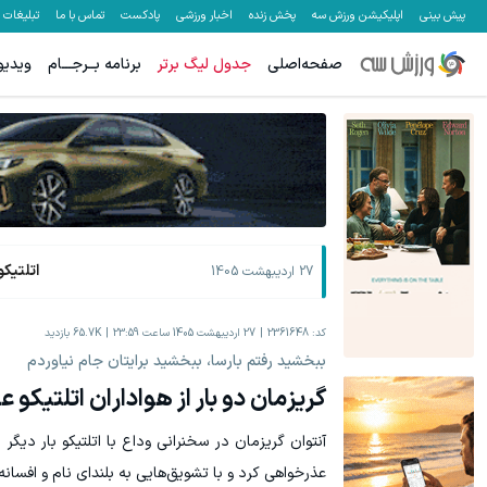
پیش بینی
اپلیکیشن ورزش سه
پخش زنده
اخبار ورزشی
پادکست
تماس با ما
تبلیغات
صفحه‌اصلی
جدول لیگ برتر
برنامه بــرجـــام
ویدیو
اتلتیکو
27 اردیبهشت 1405
کد:
2361648
27 اردیبهشت 1405 ساعت 23:59
65.7K
بازدید
ببخشید رفتم بارسا، ببخشید برایتان جام نیاوردم
گریزمان دو بار از هواداران اتلتیکو
آنتوان گریزمان در سخنرانی وداع با اتلتیکو بار دیگر ب
عذرخواهی کرد و با تشویق‌هایی به بلندای نام و افسانه‌