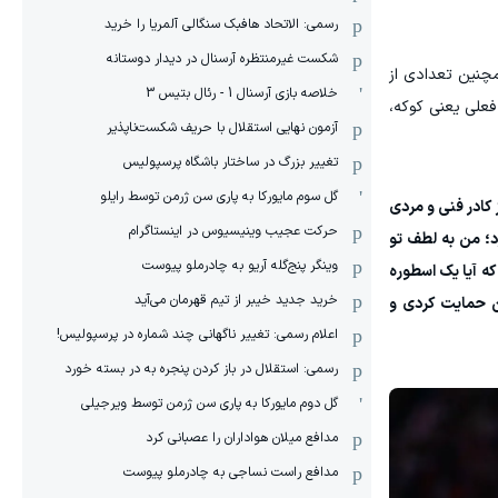
رسمی: الاتحاد هافبک سنگالی آلمریا را خرید
شکست غیرمنتظره آرسنال در دیدار دوستانه
به او اهدا کرد. همچنین تعدادی از
خلاصه بازی آرسنال 1 - رئال بتیس 3
 فعلی یعنی کوکه،
آزمون نهایی استقلال با حریف شکست‌ناپذیر
تغییر بزرگ در ساختار باشگاه پرسپولیس
گل سوم مایورکا به پاری سن ژرمن توسط رایلو
 کادر فنی و مردی
حرکت عجیب وینیسیوس در اینستاگرام
رد؛ من به لطف تو
وینگر پنج‌گله آریو به چادرملو پیوست
ه آیا یک اسطوره
خرید جدید خیبر از تیم قهرمان می‌آید
ن حمایت کردی و
اعلام رسمی: تغییر ناگهانی چند شماره در پرسپولیس!
رسمی: استقلال در باز کردن پنجره به در بسته خورد
گل دوم مایورکا به پاری سن ژرمن توسط ویرجیلی
مدافع میلان هواداران را عصبانی کرد
مدافع راست نساجی به چادرملو پیوست