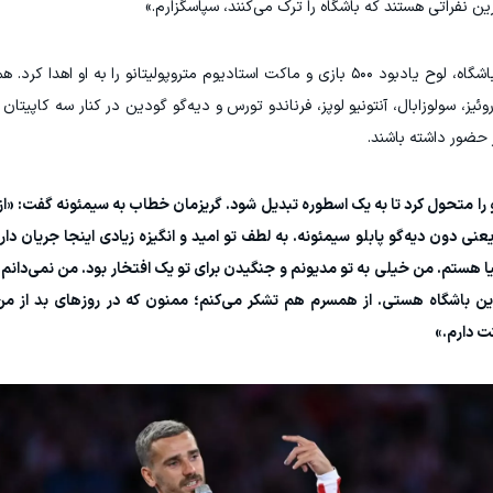
نفراتی هستند که باشگاه را ترک می‌کنند، سپاسگزارم.»
پیش از این صحبتهای گریزمان، انریکه سرزو، رئیس باشگاه، لوح یادبود ۵۰۰ بازی و ماکت استادیوم متروپولیتانو را 
ئیز، سولوزابال، آنتونیو لوپز، فرناندو تورس و دیه‌گو گودین در کنار سه کاپیتان
ر حضور داشته باشند.
او را متحول کرد تا به یک اسطوره تبدیل شود. گریزمان خطاب به سیمئونه گفت: «از
یعنی دون دیه‌گو پابلو سیمئونه. به لطف تو امید و انگیزه زیادی اینجا جریان دا
هستم. من خیلی به تو مدیونم و جنگیدن برای تو یک افتخار بود. من نمی‌دانم ک
 این باشگاه هستی. از همسرم هم تشکر می‌کنم؛ ممنون که در روزهای بد از م
ت دارم.»