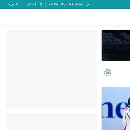
پنجشنبه ۱۵ مرداد
-
08:38
جستجو
ورود