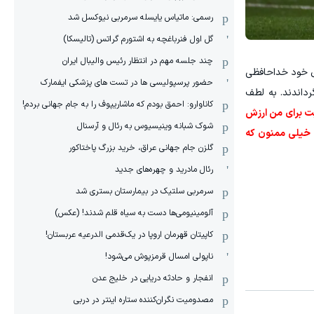
رسمی: ماتیاس یایسله سرمربی نیوکسل شد
گل اول فنرباغچه به اشتورم گراتس (تالیسکا)
چند جلسه مهم در انتظار رئیس والیبال ایران
ای خود خداحافظی
حضور پرسپولیسی ها در تست های پزشکی ایفمارک
رداندند. به لطف
کاناوارو: احمق بودم که ماشاریپوف را به جام جهانی بردم!
حبت برای من ارزش
شوک شبانه وینیسیوس به رئال و آرسنال
، خیلی ممنون که
گلزن جام جهانی عراق، خرید بزرگ پاختاکور
رئال مادرید و چهره‌های جدید
سرمربی سلتیک در بیمارستان بستری شد
آلومینیومی‌ها دست به سیاه قلم شدند! (عکس)
کاپیتان قهرمان اروپا در یک‌قدمی الدرعیه عربستان!
ناپولی امسال قرمزپوش می‌شود!
انفجار و حادثه دریایی در خلیج عدن
مصدومیت نگران‌کننده ستاره اینتر در دربی