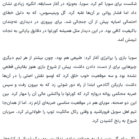
شکست برای سویا کم کرد. سویا، به‌ویژه در آغاز مسابقه، انگیزه زیادی نشان
داد اما فشار روانی بر آن‌ها غلبه کرد. گل وینیسیوس، که به دلیل خطای
احتمالی امباپه پیش از آن جنجالی شد، برای پیروزی در دیداری نه‌چندان
باکیفیت کافی بود. در این دیدار مثل همیشه کورتوا در دقایق پایانی به نجات
تیمش آمد.
سویا بازی را پرانرژی آغاز کرد؛ طبیعی هم بود، چون بیشتر از هر تیم دیگری
چیزهایی برای از دست دادن داشت. پیش از شروع بازی هنوز بقایش قطعی
نشده بود و سه موقعیت خوب خلق کرد که اوسو نقش اصلی را در آن‌ها
داشت. بازیکن آکادمی ابتدا از راه دور شوتی زد که به بیرون رفت و سپس
ضربه محکمی روانه دروازه کرد که کورتوا با واکنشی عالی آن را مهار کرد. بین
این دو صحنه، موپای هم در موقعیت مناسبی ضربه‌ای آرام زد. اما از همان‌جا
تیم اهل سویل فروپاشید و وقتی رئال مالکیت توپ را طولانی‌تر کرد، میزبان
شروع به رنج کشیدن کرد.
رئال برای گل زدن نیاز به حملات زیادی نداشت. روی یک ارسال از کناره‌ها،