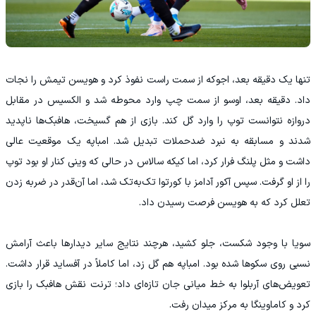
تنها یک دقیقه بعد، اجوکه از سمت راست نفوذ کرد و هویسن تیمش را نجات
داد. دقیقه بعد، اوسو از سمت چپ وارد محوطه شد و الکسیس در مقابل
دروازه نتوانست توپ را وارد گل کند. بازی از هم گسیخت، هافبک‌ها ناپدید
شدند و مسابقه به نبرد ضدحملات تبدیل شد. امباپه یک موقعیت عالی
داشت و مثل پلنگ فرار کرد، اما کیکه سالاس در حالی که وینی کنار او بود توپ
را از او گرفت. سپس آکور آدامز با کورتوا تک‌به‌تک شد، اما آن‌قدر در ضربه زدن
تعلل کرد که به هویسن فرصت رسیدن داد.
سویا با وجود شکست، جلو کشید، هرچند نتایج سایر دیدارها باعث آرامش
نسبی روی سکوها شده بود. امباپه هم گل زد، اما کاملاً در آفساید قرار داشت.
تعویض‌های آربلوا به خط میانی جان تازه‌ای داد؛ ترنت نقش هافبک را بازی
کرد و کاماوینگا به مرکز میدان رفت.