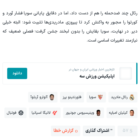
رئال چند ضدحمله را هم از دست داد، اما در دقایق پایانی سویا فشار آورد و
کورتوا را مجبور به واکنش کرد تا پیروزی مادریدی‌ها تثبیت شود؛ البته خیلی
دیر. در نهایت، سویا بقایش را بدون لبخند جشن گرفت؛ فصلی ضعیف که
نیازمند تغییرات اساسی است.
تازه‌ترین اخبار ورزشی ایران و جهان در
دانلود
اپلیکیشن ورزش سه
رئال مادرید
سویا
فلورنتینو پرز
آلوارو آربلوآ
کیلیان امباپه
وینیسیوس جونیور
لالیگا اسپانیا
فوتبال
57
اشتراک گذاری
گزارش خطا