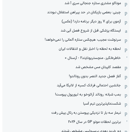
موناکو مشتری ستاره جنجالی سری آ شد
چینی: بعضی بازیکنان در حد پیراهن استقلال نبودند
آزمون برای 7 روز دیگر برنامه دارد! (عکس)
ایستگاه پزشکی قبل از شروع فصل آبی شد
سرنوشت عجیب: هیچکس ستاره آلمانی را نمی‌خواهد!
لحظه به لحظه با اخبار نقل و انتقالات ایران
خاطره‌انگیز، منچستریونایتد2 - آرسنال 0
مقصد کاپیتان مس مشخص شد
آغاز فصل جدید النصر بدون رونالدو!
جانشین احتمالی فرانک کسیه از لالیگا می‌آید
بمب شبانه: رونالد آرائوخو به لیورپول پیوست!
شکست‌ناپذیرترین تیم آسیا
نیمار سه بار تا نزدیکی پیوستن به رئال پیش رفت
برترین لحظات موتو GP در سال 2026
دو خرید بعدی پرسپولیس مشخص شدند