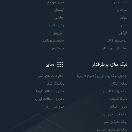
ذوب آهن
بایرن مونیخ
سپاهان
آرسنال
فولاد
چلسی
ملوان
رئال مادرید
گل‌گهر
لیورپول
آلومینیوم اراک
منچستریونایتد
استقلال خوزستان
یوونتوس
لیگ های پرطرفدار
سایر
جدول لیگ برتر ایران (خلیج فارس)
جام ملت های آسیا
لیگ آزادگان
رنکینگ فیفا
لیگ برتر انگلیس
نقل و انتقالات اروپا
لالیگا اسپانیا
نقل و انتقالات ایران
سری آ ایتالیا
پاری سن ژرمن
لیگ قهرمانان اروپا
لیگ نخبگان آسیا
لیگ قهرمانان آسیا دو