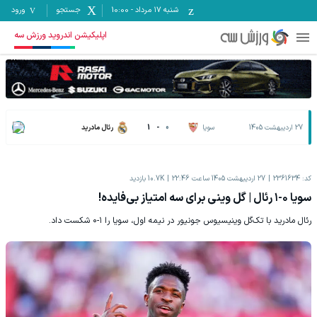
شنبه ۱۷ مرداد
-
10:00
جستجو
ورود
اپلیکیشن اندروید ورزش سه
27 اردیبهشت 1405
سویا
0
-
1
رئال مادرید
کد:
2361634
27 اردیبهشت 1405 ساعت 22:46
10.7K
بازدید
سویا ۰-۱ رئال | گل وینی برای سه امتیاز بی‌فایده!
رئال مادرید با تک‌گل وینیسیوس جونیور در نیمه اول، سویا را ۱-۰ شکست داد.