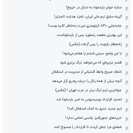
ستاره جوان بارسلونا به دنبال در خروج!
گزینه سابق تیم ملی ایران، نامزد هدایت الجزایر!
جابه‌جایی ۸۳۰ کیلومتری غیرت به‌خاطر کانیه وست!
این بهترین مقصد رشفورد پس از بارسلوناست
زاده‌عطار بازوبند را پس گرفت (عکس)
با این وضع، سیتی ششم یا هفتم می‌شود!
قشم جزیره‌ای که می‌خواهد لیگ برتری شود
انتقاد صریح واعظ آشتیانی از مدیریت در استقلال
آنچه بیش از همه رئال را درباره رودری آزار می‌دهد
جوانترین تیم لیگ برتر در غرب تهران ! (عکس)
تمدید قرارداد وینیسیوس به ضرر بارسلونا شد
تیم جدید جنپو به کمک استقلال آمد؟
خریدهای جنون‌آمیز چلسی تمامی ندارد!
امضای مرا جعل کردند تا قرارداد را منسوخ کنند