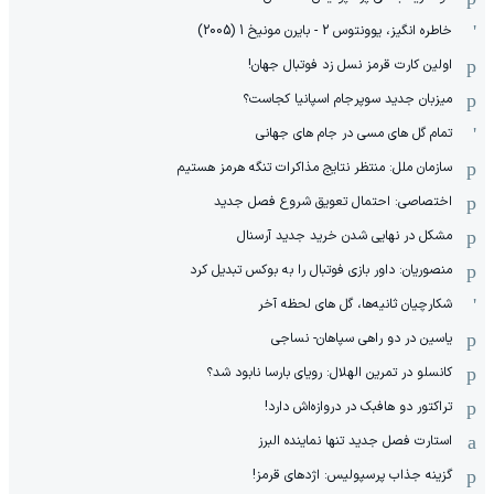
خاطره انگیز، یوونتوس 2 - بایرن مونیخ 1 (2005)
اولین کارت قرمز نسل زد فوتبال جهان!
میزبان جدید سوپرجام اسپانیا کجاست؟
تمام گل های مسی در جام های جهانی
سازمان ملل: منتظر نتایج مذاکرات تنگه هرمز هستیم
اختصاصی: احتمال تعویق شروع فصل جدید
مشکل در نهایی شدن خرید جدید آرسنال
منصوریان: داور بازی فوتبال را به بوکس تبدیل کرد
شکارچیان ثانیه‌ها، گل های لحظه آخر
یاسین در دو راهی سپاهان- نساجی
کانسلو در تمرین الهلال: رویای بارسا نابود شد؟
تراکتور دو هافبک در دروازه‌اش دارد!
استارت فصل جدید تنها نماینده البرز
گزینه جذاب پرسپولیس: اژدهای قرمز!