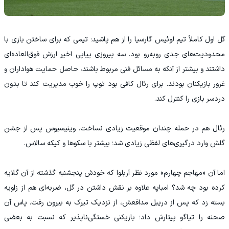
گل اول کاملاً تیم لوئیس گارسیا را از هم پاشید؛ تیمی که برای ساختن بازی با
محدودیت‌های جدی روبه‌رو بود. سه پیروزی پیاپی اخیر ارزش فوق‌العاده‌ای
داشتند و بیشتر از آنکه به مسائل فنی مربوط باشند، حاصل حمایت هواداران و
غرور بازیکنان بودند. برای رئال کافی بود توپ را خوب مدیریت کند تا بدون
دردسر بازی را کنترل کند.
رئال هم در حمله چندان موقعیت زیادی نساخت. وینیسیوس پس از جشن
گلش وارد درگیری‌های لفظی زیادی شد؛ بیشتر با سکوها و کیکه سالاس.
اما آن «مهاجم چهارم» مورد نظر آربلوا که خودش پنجشنبه گذشته از آن گلایه
کرده بود چه شد؟ امباپه علاوه بر نقش داشتن در گل، ضربه‌ای هم از زاویه
بسته زد که پس از دریبل مدافعش، از نزدیک تیرک به بیرون رفت. پاس آن
صحنه را تیاگو پیتارش داد؛ بازیکنی خستگی‌ناپذیر که نسبت به بعضی