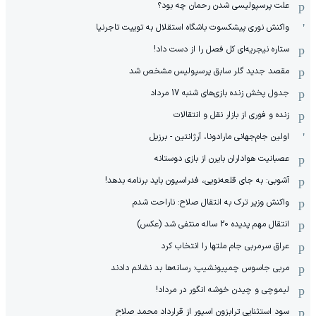
علت پرسپولیسی شدن رحمان چه بود؟
واکنش نوری پیشکسوت باشگاه استقلال به توییت تاجرنیا
ستاره نیجریه‌ای کل فصل را از دست داد!
مقصد جدید گلر سابق پرسپولیس مشخص شد
جدول پخش زنده بازی‌های شنبه 17 مرداد
زنده و فوری از بازار نقل و انتقالات
اولین جام‌جهانی مارادونا، آرژانتین - برزیل
عصبانیت هواداران بایرن از بازی دوستانه
آشوبی: به جای قلعه‌نویی، فدراسیون باید برنامه بدهد!
واکنش وزیر ترک به انتقال صلاح: ناراحت شدم
انتقال مهم پدیده 20 ساله منتفی شد (عکس)
عراق سرمربی جام ملتها را انتخاب کرد
مربی جاسوس چمپیونشیپ: رسانه‌ها بد نشانم دادند
لیموچی و چیدن خوشه انگور در مرداد!
سود استثنایی ترابزون اسپور از قرارداد محمد صلاح