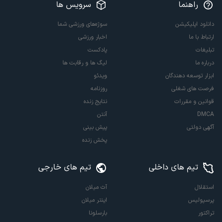
راهنما
سرویس ها
دانلود اپلیکیشن
سوژه‌های ورزشی شما
ارتباط با ما
اخبار ورزشی
تبلیغات
پادکست
درباره ما
لیگ ها و رقابت ها
ابزار توسعه دهندگان
ویدئو
فرصت های شغلی
روزنامه
قوانین و مقررات
نتایج زنده
DMCA
آنتن
آگهی دولتی
پیش بینی
پخش زنده
تیم های داخلی
تیم های خارجی
استقلال
آث میلان
پرسپولیس
اینتر میلان
تراکتور
بارسلونا