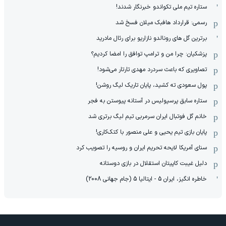
ستاره تیم ملی تکواندو خبرنگار شدند!
رسمی: قرارداد هافبک میلان فسخ شد
برترین گل های رونالدو نازاریو برای رئال مادرید
پزشکیان: چرا من و ترامپ توافق را امضا کردیم؟
تصاویری که باعث سردرد مهدی تارتار می‌شود!
پول سعودی ته کشید، پایان تاریک لیگ روشن!
ستاره سابق پرسپولیس در آستانه پیوستن به فجر
خانم گل فوتبال ایران سرمربی تیم لیگ برتری شد
پایان بازی تیم یحیی و علی منصور با کتک‌کاری!
سنای آمریکا لایحه تحریم ایران و روسیه را تصویب کرد
دلیل غیبت کاپیتان استقلال در بازی دوستانه
خاطره انگیز، ایران 5 - ایتالیا 5 (جام جهانی 2008)