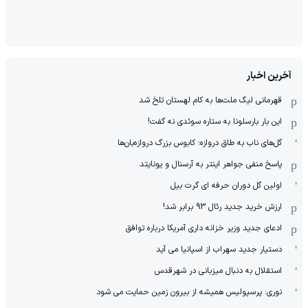
آخرین اخبار
قهرمانی لیگ ملت‌ها به کام لهستان تلخ شد
این بار بارسلونا به ستاره سوئدی نه گفت!
گل‌های ناب به طاق دروازه؛ کابوس بزرگ دروازه‌بان‌ها
پاسخ منفی جواهر اینتر به آرسنال و یونایتد
اولین گل دوران حرفه ای گرت بیل
ارزش خرید جدید رئال 93 برابر شد!
ادعای جدید وزیر خزانه داری آمریکا درباره توافق
دستیار جدید سهراب از اسپانیا می آید
استقلال به دنبال میزبانی در شهرقدس
نوری: پرسپولیس همیشه از بیرون زمین حمایت می شود