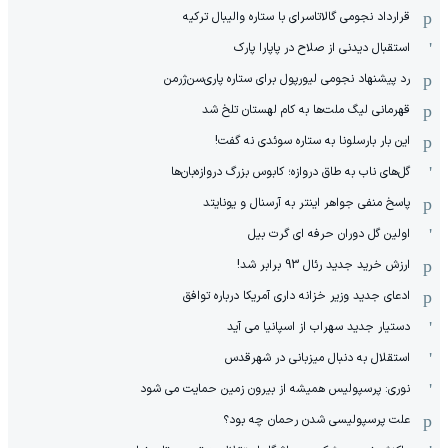
قرارداد نجومی گالاتاسرای با ستاره والیبال ترکیه
استقبال دیدنی از صلاح در پاپارا پارک
رد پیشنهاد نجومی لیورپول برای ستاره پاری‌سن‌ژرمن
قهرمانی لیگ ملت‌ها به کام لهستان تلخ شد
این بار بارسلونا به ستاره سوئدی نه گفت!
گل‌های ناب به طاق دروازه؛ کابوس بزرگ دروازه‌بان‌ها
پاسخ منفی جواهر اینتر به آرسنال و یونایتد
اولین گل دوران حرفه ای گرت بیل
ارزش خرید جدید رئال 93 برابر شد!
ادعای جدید وزیر خزانه داری آمریکا درباره توافق
دستیار جدید سهراب از اسپانیا می آید
استقلال به دنبال میزبانی در شهرقدس
نوری: پرسپولیس همیشه از بیرون زمین حمایت می شود
علت پرسپولیسی شدن رحمان چه بود؟