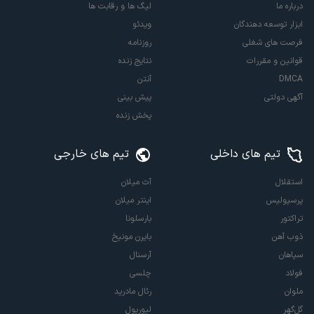
درباره ما
لیگ ها و رقابت ها
ابزار توسعه دهندگان
ویدئو
فرصت های شغلی
روزنامه
قوانین و مقررات
نتایج زنده
DMCA
آنتن
آگهی دولتی
پیش بینی
پخش زنده
تیم های داخلی
تیم های خارجی
استقلال
آث میلان
پرسپولیس
اینتر میلان
تراکتور
بارسلونا
ذوب آهن
بایرن مونیخ
سپاهان
آرسنال
فولاد
چلسی
ملوان
رئال مادرید
گل‌گهر
لیورپول