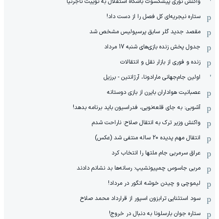
واکنش نوری پیشکسوت باشگاه استقلال به توییت تاجرنیا
ستاره نیجریه‌ای کل فصل را از دست داد!
مقصد جدید گلر سابق پرسپولیس مشخص شد
جدول پخش زنده بازی‌های شنبه 17 مرداد
زنده و فوری از بازار نقل و انتقالات
اولین جام‌جهانی مارادونا، آرژانتین - برزیل
عصبانیت هواداران بایرن از بازی دوستانه
آشوبی: به جای قلعه‌نویی، فدراسیون باید برنامه بدهد!
واکنش وزیر ترک به انتقال صلاح: ناراحت شدم
انتقال مهم پدیده 20 ساله منتفی شد (عکس)
عراق سرمربی جام ملتها را انتخاب کرد
مربی جاسوس چمپیونشیپ: رسانه‌ها بد نشانم دادند
لیموچی و چیدن خوشه انگور در مرداد!
سود استثنایی ترابزون اسپور از قرارداد محمد صلاح
ستاره جوان بارسلونا به دنبال در خروج!