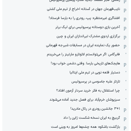
نایب‌قهرمان جهان در آستانه اخراج از تیم ملی کشتی
افشاگری غیرمنتظره: پپ، رودری را به بارسا فرستاد!
آخرین بازی دوستانه پرسپولیس برای لیگ برتر
برگزاری اردوی مشترک تیراندازان ایران و چین
حضور یک نماینده ایران در مسابقات شیرجه قهرمانی
فابرگاس: اگر می‌توانستم لائوتارو مارتینز را می‌خریدم
هایجک‌های تاریخی بارسا: وقتی دشمن خواب بود!
دستیار قلعه نویی در تیم ملی ایتالیا
تارتار علیه جاسوسی در پرسپولیس
چرا استقلال به فکر خرید سردار آزمون افتاد؟
سبزپوشان خرم‌آباد برای فصل جدید آماده می‌شوند
۳+۱ جانشین رودری در رئال مادرید!
گربیچ به ایران نسخه شکست ژاپن را داد
بازگشت باشکوه: همه چشم‌ها امروز به وینی است