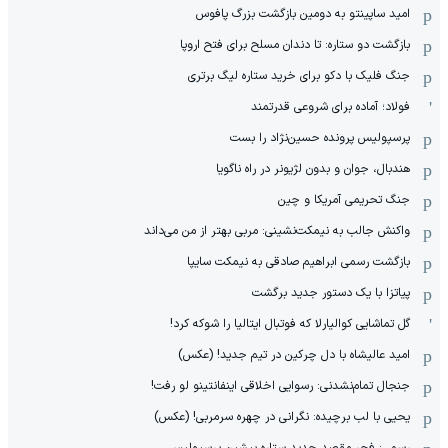
امید ساپینتو به دومین بازگشت بزرگ پافوس
بازگشت دو ستاره: تا دندان مسلح برای فتح اروپا
جنگ فلیک با دکو برای خرید ستاره لیگ برتری
فولاد؛ آماده برای شروعی قدرتمند
پرسپولیس پرونده حسین‌نژاد را بست
هندبال، جوان و بدون لژیونر در راه ناگویا
جنگ تحریمی آمریکا و چین
واکنش جالب به نیمکت‌نشینی: مربی بهتر از من می‌داند
بازگشت رسمی ابراهیم صادقی به نیمکت سایپا
پیاتزا با یک دستور جدید برگشت
گل تماشایی کوالیارلا که فوتبال ایتالیا را شوکه کرد!
امید عالیشاه با دل چرکین در تیم جدید! (عکس)
جنجال تمام‌نشدنی:‌ رسوایی اخلاقی اینفانتینو لو رفت!
یحیی با لب برچیده: نگرانی در چهره سرمربی! (عکس)
رسمی: فجر مقصد جدید ستاره پیشین پرسپولیس