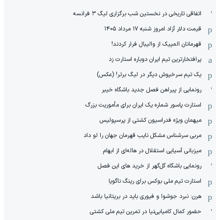
اتفاقی تاریخی در نخستین شب برگزاری لیگ ۳ فرانسه
قیمت دلار آزاد امروز شنبه ۱۷ مرداد ۱۴۰۵
قهرمانان المپیک از والیبال فرار کردند!
پرافتخارترین تیم ایران دوباره استارت زد
یک تیم سرخپوش دیگر در لیگ برتر! (عکس)
رونمایی از پیراهن فصل جدید باشگاه خیبر
استارت پاسور شماره یک ایران برای مأموریت بزرگ
میهمان ویژه فدراسیون کشتی از پرسپولیس
مربی سرشناس مشکل نایب قهرمان جهان را لو داد
میزبانی آسیایی استقلال در هاله‌ای از ابهام
رونمایی باشگاه گل‌گهر از خرید های این فصل
استارت تیم ملی بوکس برای رینگ ناگویا
هرن: نبرد جوشوا و فیوری باید در بریتانیا باشد
حضور کمال کامیابی‌نیا در تمرین تیم ملی کشتی