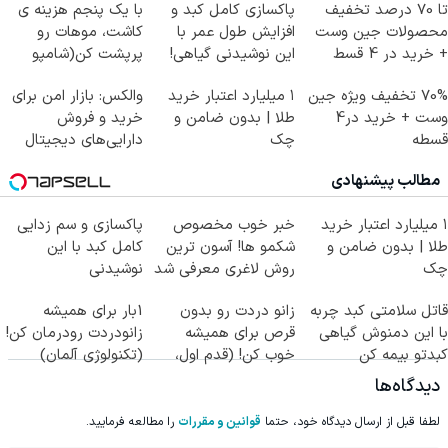
تا 70 درصد تخفیف
پاکسازی کامل کبد و
با یک پنجم هزینه ی
محصولات جین وست
افزایش طول عمر با
کاشت، موهات رو
+ خرید در 4 قسط
این نوشیدنی گیاهی!
پرپشت کن(شامپو
کلیک جهت خرید
جلبک سبز)
70% تخفیف ویژه جین
۱ میلیارد اعتبار خرید
والکس: بازار امن برای
وست + خرید در4
طلا | بدون ضامن و
خرید و فروش
قسطه
چک
دارایی‌های دیجیتال
مطالب پیشنهادی
۱ میلیارد اعتبار خرید
خبر خوب مخصوص
پاکسازی و سم زدایی
طلا | بدون ضامن و
شکمو ها! آسون ترین
کامل کبد با این
چک
روش لاغری معرفی شد
نوشیدنی
گیاهی55%تخفیف
قاتل سلامتی کبد چربه
زانو دردت رو بدون
1بار برای همیشه
با این دمنوش گیاهی
قرص برای همیشه
زانودردت رودرمان کن!
کبدتو بیمه کن
خوب کن! (قدم اول،
(تکنولوژی آلمان)
پرسش‌نامه)
◂پرسشنامه▸
دیدگاه‌ها
لطفا قبل از ارسال دیدگاه خود، حتما
قوانین و مقررات
را مطالعه فرمایید.