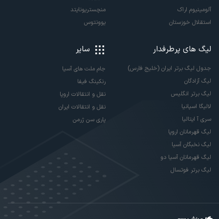
آلومینیوم اراک
منچستریونایتد
استقلال خوزستان
یوونتوس
لیگ های پرطرفدار
سایر
جدول لیگ برتر ایران (خلیج فارس)
جام ملت های آسیا
لیگ آزادگان
رنکینگ فیفا
لیگ برتر انگلیس
نقل و انتقالات اروپا
لالیگا اسپانیا
نقل و انتقالات ایران
سری آ ایتالیا
پاری سن ژرمن
لیگ قهرمانان اروپا
لیگ نخبگان آسیا
لیگ قهرمانان آسیا دو
لیگ برتر فوتسال