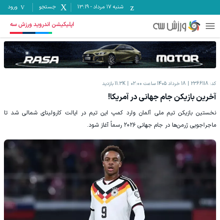
شنبه ۱۷ مرداد
-
13:19
جستجو
ورود
اپلیکیشن اندروید ورزش سه
کد:
2366118
18 خرداد 1405 ساعت 02:00
11.3K
بازدید
آخرین بازیکن جام جهانی در آمریکا!
نخستین بازیکن تیم ملی آلمان وارد کمپ این تیم در ایالت کارولینای شمالی شد تا
ماجراجویی ژرمن‌ها در جام جهانی ۲۰۲۶ رسماً آغاز شود.