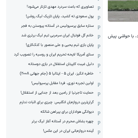
تصاویری که باعث سردرد مهدی تارتار می‌شود!
پول سعودی ته کشید، پایان تاریک لیگ روشن!
ستاره سابق پرسپولیس در آستانه پیوستن به فجر
خانم گل فوتبال ایران سرمربی تیم لیگ برتری شد
د، با حواشی پیش
پایان بازی تیم یحیی و علی منصور با کتک‌کاری!
سنای آمریکا لایحه تحریم ایران و روسیه را تصویب کرد
دلیل غیبت کاپیتان استقلال در بازی دوستانه
خاطره انگیز، ایران 5 - ایتالیا 5 (جام جهانی 2008)
اولین تجربه نوری، فردا مقابل پرسپولیس!
حمایت تاجرنیا از رامین بعد از جدایی از استقلال!
گران‌ترین دروازه‌بان انگلیس: چیزی برای اثبات ندارم
دیوانگی هواداران برای پیراهن شالکه
چهره بشاش محرم در آستانه آغاز لیگ برتر
آینده دروازه‌بانی ایران در این عکس!