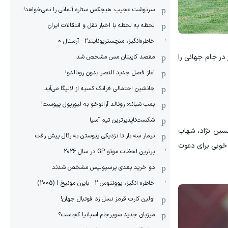
سرنوشت عجیب: هیچکس ستاره آلمانی را نمی‌خواهد!
لحظه به لحظه با اخبار نقل و انتقالات ایران
خاطره‌انگیز، منچستریونایتد2 - آرسنال 0
ور در جام جهانی را
مقصد کاپیتان مس مشخص شد
آغاز فصل جدید النصر بدون رونالدو!
جانشین احتمالی فرانک کسیه از لالیگا می‌آید
بمب شبانه: رونالد آرائوخو به لیورپول پیوست!
شکست‌ناپذیرترین تیم آسیا
حسین نژاد، شهاب
نیمار سه بار تا نزدیکی پیوستن به رئال پیش رفت
 خوبی برای دعوت
برترین لحظات موتو GP در سال 2026
دو خرید بعدی پرسپولیس مشخص شدند
خاطره انگیز، یوونتوس 2 - بایرن مونیخ 1 (2005)
اولین کارت قرمز نسل زد فوتبال جهان!
میزبان جدید سوپرجام اسپانیا کجاست؟