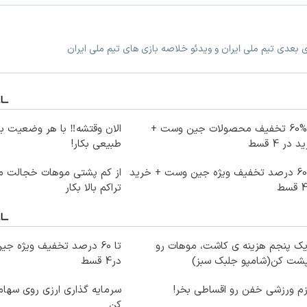
زی بعدی تیم ملی ایران و ویدئو خلاصه بازی های تیم ملی ایران
تا %60 تخفیف محصولات جین وست +
الان وقتشه‼️ با هر وضعیت ب
 در 4 قسط
طبیعی بکار!
تا 60 درصد تخفیف ویژه جین وست + خرید
از کم پشتی موهات خجالت می
تراکم بالا بکار
یک پنجم هزینه ی کاشت، موهات رو
پشت کن(شامپو جلبک سبز)
در4 قسط
زم ورزشی خفن رو اقساطی بخر!
سرمایه گذاری ارزی روی سهام 
کن