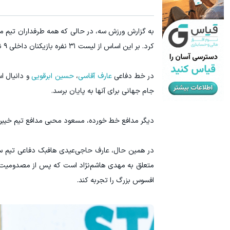
به گزارش ورزش سه، در حالی که همه طرفداران تیم ملی
کرد. بر این اساس از لیست ۳۱ نفره بازیکنان داخلی ۹ نفر خط خوردند و 8 لژیونر جای آنها را گرفتند.
در خط دفاعی
عارف آقاسی
،
حسین ابرقویی
و دانیال اس
جام جهانی برای آنها به پایان برسد.
دیگر مدافع خط خورده، مسعود محبی مدافع تیم خیبر خر
در همین حال، عارف حاجی‌عیدی هافبک دفاعی تیم سپ
متعلق به مهدی هاشم‌نژاد است که پس از مصدومیت د
افسوس بزرگ را تجربه کند.