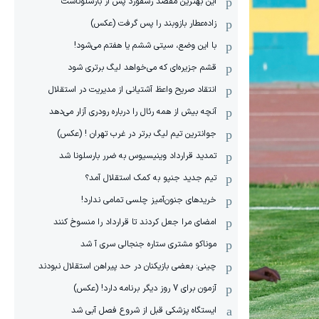
این بهترین مقصد رشفورد پس از بارسلوناست
زاده‌عطار بازوبند را پس گرفت (عکس)
با این وضع، سیتی ششم یا هفتم می‌شود!
قشم جزیره‌ای که می‌خواهد لیگ برتری شود
انتقاد صریح واعظ آشتیانی از مدیریت در استقلال
آنچه بیش از همه رئال را درباره رودری آزار می‌دهد
جوانترین تیم لیگ برتر در غرب تهران ! (عکس)
تمدید قرارداد وینیسیوس به ضرر بارسلونا شد
تیم جدید جنپو به کمک استقلال آمد؟
خریدهای جنون‌آمیز چلسی تمامی ندارد!
امضای مرا جعل کردند تا قرارداد را منسوخ کنند
موناکو مشتری ستاره جنجالی سری آ شد
چینی: بعضی بازیکنان در حد پیراهن استقلال نبودند
آزمون برای 7 روز دیگر برنامه دارد! (عکس)
ایستگاه پزشکی قبل از شروع فصل آبی شد