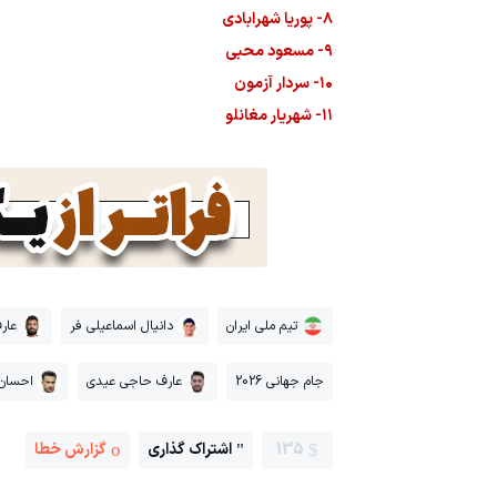
۸- پوریا شهرابادی
۹- مسعود محبی
۱۰- سردار آزمون
۱۱- شهریار مغانلو
تیم ملی ایران
دانیال اسماعیلی فر
عار
جام جهانی 2026
عارف حاجی عیدی
احسان
135
اشتراک گذاری
گزارش خطا