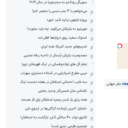
سوپرگل رونالدو به سمپدوریا در سال 2019
می‌خواهم با 4 بمب مسی را منفجر کنم!
پروژه تایفون ترکیه کلید خورد
مورینیو به بازیکنان می‌گوید چه باید بخورند!
استوک سعید روی دروازه‌ها قفل شد
تحریم‌های جدید آمریکا علیه ایران
مصدومیت بازیکن آرسنال از ناحیه رباط صلیبی
تمام گل های لواندوفسکی در لیگ قهرمانان اروپا
مربی مطرح اسپانیایی در آستانه دستیاری سهراب
سه غایب احتمالی استقلال در هفته نخست لیگ
جام جهانی
ناشناس مثل شمس‌آذرِ وحید رضایی
همه برای باز شدن پنجره استقلال پای کار هستند
خشایار آخرین بازمانده گرگانی‌ها در اردوی ملی
کادوی تولد 40 سالگی آدان: بازگشت به استقلال!
تصمیم طارمی جدی است!