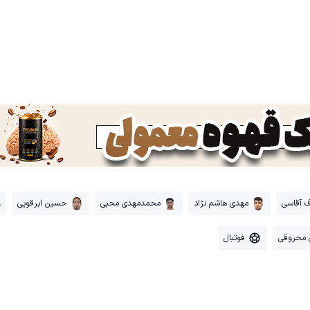
ف آقاسی
مهدی هاشم نژاد
محمدمهدی محبی
حسین ابرقویی
 محروقی
فوتبال