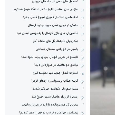
تمام گل های مسی در جام های جهانی
سازمان ملل: منتظر نتایج مذاکرات تنگه هرمز هستیم
اختصاصی: احتمال تعویق شروع فصل جدید
مشکل در نهایی شدن خرید جدید آرسنال
منصوریان: داور بازی فوتبال را به بوکس تبدیل کرد
شکارچیان ثانیه‌ها، گل های لحظه آخر
یاسین در دو راهی سپاهان- نساجی
کانسلو در تمرین الهلال: رویای بارسا نابود شد؟
تراکتور دو هافبک در دروازه‌اش دارد!
استارت فصل جدید تنها نماینده البرز
گزینه جذاب پرسپولیس: اژدهای قرمز!
ستاره تیم ملی تکواندو خبرنگار شدند!
رسمی: قرارداد هافبک میلان فسخ شد
برترین گل های رونالدو نازاریو برای رئال مادرید
پزشکیان: چرا من و ترامپ توافق را امضا کردیم؟