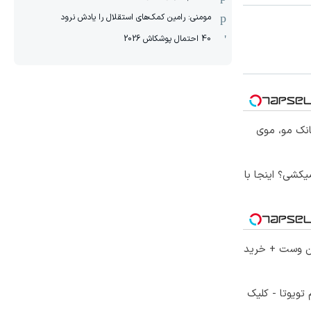
مومنی: رامین کمک‌های استقلال را یادش نرود
40 احتمال پوشکاش 2026
انک مو، موی
کشی؟ اینجا با
تا 60 درصد تخفیف ویژه جین وست + خرید
تویوتا - کلیک