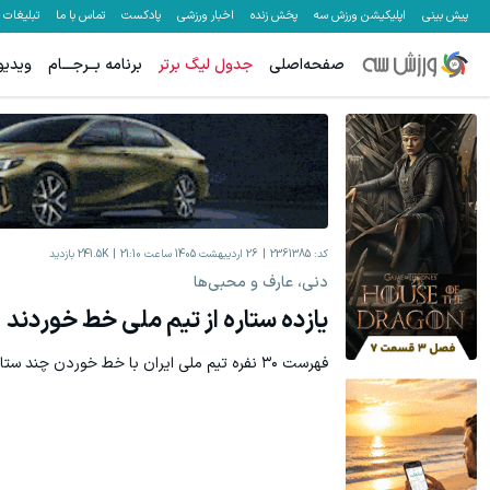
پیش بینی
اپلیکیشن ورزش سه
پخش زنده
اخبار ورزشی
پادکست
تماس با ما
تبلیغات
صفحه‌اصلی
جدول لیگ برتر
برنامه بــرجـــام
ویدیو
کد:
2361385
26 اردیبهشت 1405 ساعت 21:10
241.5K
بازدید
دنی، عارف و محبی‌ها
یازده ستاره از تیم ملی خط خوردند
فهرست ۳۰ نفره تیم ملی ایران با خط خوردن چند ستاره مشخص شد.