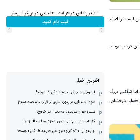
۳ دلار پاداش در هر لات معاملاتی در بروکر اینوسلو
خری
ن لیست را اعلام
ثبت نام کنید
›
‹
این ترتیب رویای
آخرین اخبار
 اما شگفتی بزرگ
لیموچی و چیدن خوشه انگور در مرداد!
ز فصلی درخشان،
سود استثنایی ترابزون اسپور از قرارداد محمد صلاح
ستاره جوان بارسلونا به دنبال در خروج!
گزینه سابق تیم ملی ایران، نامزد هدایت الجزایر!
جابه‌جایی ۸۳۰ کیلومتری غیرت به‌خاطر کانیه وست!