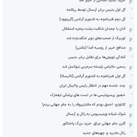
خرید جدید نساجی از خیبر آمد
گل اول بتیس برابر آرسنال توسط ریکلمه
گل دوم فنرباغچه به اشتورم گراتس (گرینوود)
آدان با چمدان شکایت پشت پنجره استقلال
اوربیگ از صحبت‌های نویر شگفت‌زده شد
مدافع خیبر از روسیه آمد! (عکس)
آمادگی توپچی‌ها برای تقابل برابر بتیس
رسمی: ماتیاس یایسله سرمربی نیوکسل شد
گل اول فنرباغچه به اشتورم گراتس (تالیسکا)
چند جلسه مهم در انتظار رئیس والیبال ایران
حضور پرسپولیسی ها در تست های پزشکی ایفمارک
کاناوارو: احمق بودم که ماشاریپوف را به جام جهانی بردم!
شوک شبانه وینیسیوس به رئال و آرسنال
گلزن جام جهانی عراق، خرید بزرگ پاختاکور
رئال مادرید و چهره‌های جدید