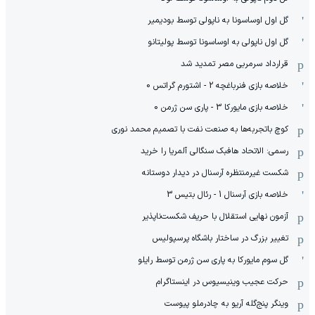
گل اول اوساسونا به ناپولی توسط بودیمیر
گل اول ناپولی به اوساسونا توسط پولیتانو
قرارداد سرمربی مصر تمدید شد
خلاصه بازی فنرباغچه 2 - اشتورم گراتس 0
خلاصه بازی مایورکا 3 - پاری سن ژرمن 0
کوچ باتجربه‌ها به صنعت نفت با تصمیم محمد نوری
رسمی: الاتحاد هافبک سنگالی آلمریا را خرید
شکست غیرمنتظره آرسنال در دیدار دوستانه
خلاصه بازی آرسنال 1 - رئال بتیس 3
آزمون نهایی استقلال با حریف شکست‌ناپذیر
تغییر بزرگ در ساختار باشگاه پرسپولیس
گل سوم مایورکا به پاری سن ژرمن توسط رایلو
حرکت عجیب وینیسیوس در اینستاگرام
وینگر پنج‌گله آریو به چادرملو پیوست