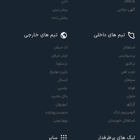
DMCA
آنتن
آگهی دولتی
پیش بینی
پخش زنده
تیم های داخلی
تیم های خارجی
استقلال
آث میلان
پرسپولیس
اینتر میلان
تراکتور
بارسلونا
ذوب آهن
بایرن مونیخ
سپاهان
آرسنال
فولاد
چلسی
ملوان
رئال مادرید
گل‌گهر
لیورپول
آلومینیوم اراک
منچستریونایتد
استقلال خوزستان
یوونتوس
لیگ های پرطرفدار
سایر