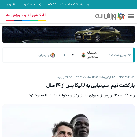
پنجشنبه ۱۵ مرداد
-
05:58
جستجو
ورود
اپلیکیشن اندروید ورزش سه
ریسینگ
26 اردیبهشت 1405
4
-
1
وایادولید
سانتاندر
کد:
2361402
26 اردیبهشت 1405 ساعت 22:31
71.8K
بازدید
بازگشت تیم اسپانیایی به لالیگا پس از ۱۴ سال
راسینگ سانتاندر پس از پیروزی مقابل رئال وایادولید به لالیگا صعود کرد.