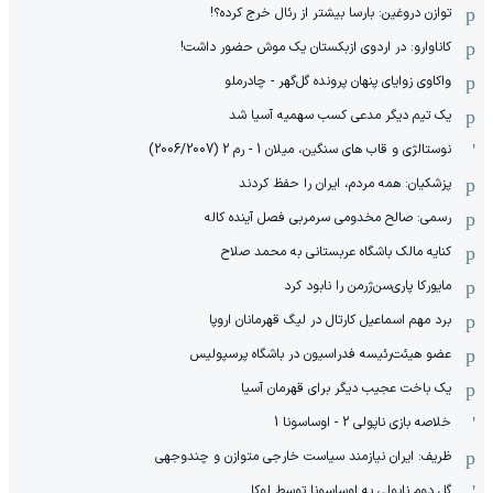
توازن دروغین: بارسا بیشتر از رئال خرج کرده؟!
کاناوارو: در اردوی ازبکستان یک موش حضور داشت!
واکاوی زوایای پنهان پرونده گل‌گهر - چادرملو
یک تیم دیگر مدعی کسب سهمیه آسیا شد
نوستالژی و قاب های سنگین، میلان 1 - رم 2 (2006/2007)
پزشکیان: همه مردم، ایران را حفظ کردند
رسمی: صالح مخدومی سرمربی فصل آینده کاله
کنایه مالک باشگاه عربستانی به محمد صلاح
مایورکا پاری‌سن‌ژرمن را نابود کرد
برد مهم اسماعیل کارتال در لیگ قهرمانان اروپا
عضو هیئت‌رئیسه فدراسیون در باشگاه پرسپولیس
یک باخت عجیب دیگر برای قهرمان آسیا
خلاصه بازی ناپولی 2 - اوساسونا 1
ظریف: ایران نیازمند سیاست خارجی متوازن و چندوجهی
گل دوم ناپولی به اوساسونا توسط لوکا