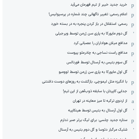
خرید جدید خیبر از تیم قهرمان می‌آید
اعلام رسمی: تغییر ناگهانی چند شماره در پرسپولیس!
رسمی: استقلال در باز کردن پنجره به در بسته خورد
گل دوم مایورکا به پاری سن ژرمن توسط ویرجیلی
مدافع میلان هواداران را عصبانی کرد
مدافع راست نساجی به چادرملو پیوست
گل سوم بتیس به آرسنال توسط فورنالس
گل اول مایورکا به پاری سن ژرمن توسط لوومبو
با انگیزه مثل لیموچی، بازگشت به روزهای دوست داشتنی
جدایی کاپیتان با سابقه ذوب‌آهن از این تیم!
از اردوی ترکیه تا میز معاینه در تهران
گل اول آرسنال به بتیس توسط هینکاپیه
ستاره جدید چلسی: برای لیگ برتر صبر ندارم
شلیک مرگبار دئوسا و گل دوم بتیس به آرسنال