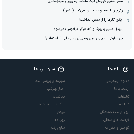
سفر طلایی قهرمان لیگ ملت‌ها به پایان رسید(عکس)
زکی‌پور با مصدومیت دعوا می‌کند! (عکس)
ایگور گلرها را از نفس انداخت!
لیونل مسی و روزگاری که هرگز فراموش نمی‌شود!
بی تفاوتی عجیب رامین رضاییان به جدایی از استقلال!
راهنما
سرویس ها
دانلود اپلیکیشن
سوژه‌های ورزشی شما
ارتباط با ما
اخبار ورزشی
تبلیغات
پادکست
درباره ما
لیگ ها و رقابت ها
ابزار توسعه دهندگان
ویدئو
فرصت های شغلی
روزنامه
قوانین و مقررات
نتایج زنده