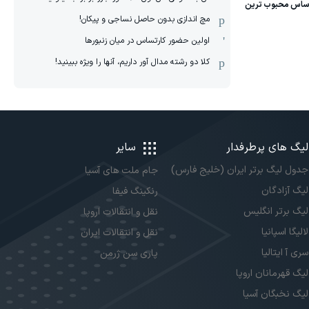
مچ اندازی بدون حاصل نساجی و پیکان!
اولین حضور کارتساس در میان زنبورها
کلا دو‌ رشته مدال آور داریم، آنها را ویژه ببینید!
لیگ های پرطرفدار
سایر
جدول لیگ برتر ایران (خلیج فارس)
جام ملت های آسیا
لیگ آزادگان
رنکینگ فیفا
لیگ برتر انگلیس
نقل و انتقالات اروپا
لالیگا اسپانیا
نقل و انتقالات ایران
سری آ ایتالیا
پاری سن ژرمن
لیگ قهرمانان اروپا
لیگ نخبگان آسیا