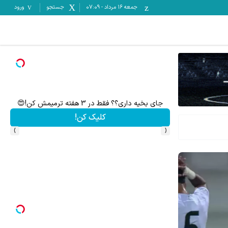
جمعه ۱۶ مرداد
-
07:09
جستجو
ورود
۱ میلیارد اعتبار خرید طلا | بدون ضامن و چک
س
کلیک کن!
›
‹