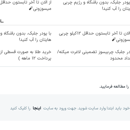
با پودر جلبک، بدون باشگاه و رژیم چربی
تان را آب کنید!
میسوزونی🧨
از الان تا آخر تابستون حداقل 12کیلو چربی
با پو
سوزونی🧨
هایتان را آب کنید!
ر جلبک چربیسوز تضمینی لاغرت میکنه/
خرید طلا به صورت قسطی از د
داد محدود
پرداخت 12 ماهه )
را مطالعه فرمایید.
خود باید ابتدا وارد سایت شوید. جهت ورود به سایت
اینجا
را کلیک کنید