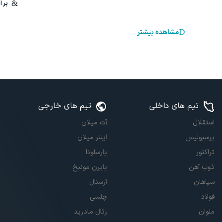
مشاهده بیشتر
تیم های داخلی
تیم های خارجی
استقلال
آث میلان
پرسپولیس
اینتر میلان
تراکتور
بارسلونا
ذوب آهن
بایرن مونیخ
سپاهان
آرسنال
فولاد
چلسی
ملوان
رئال مادرید