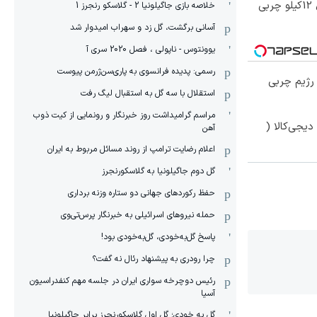
از الان تا آخر تابستون حداقل 12کیلو چربی
خلاصه بازی جاگیلونیا 2 - گلاسکو رنجرز 1
آسانی برگشت، گل زد و سهراب امیدوار شد
یوونتوس - ناپولی ، فصل 2020 سری آ
رسمی: پدیده فرانسوی به پاری‌سن‌ژرمن پیوست
در جلبک، بدون باشگاه و رژیم چربی
استقلال با سه گل به استقبال لیگ رفت
مراسم گرامیداشت روز خبرنگار و رونمایی از کیت ذوب
یجی‌کالا (
آهن
اعلام رضایت ترامپ از روند مسائل مربوط به ایران
گل دوم جاگیلونیا به گلاسکورنجرز
حفظ رکوردهای جهانی دو ستاره وزنه برداری
حمله نیروهای اسرائیلی به خبرنگار پرس‌تی‌وی
پاسخ گل‌به‌خودی، گل‌به‌خودی بود!
چرا رودری به پیشنهاد رئال نه گفت؟
رئیس دوچرخه سواری ایران در جلسه مهم کنفدراسیون
آسیا
گل به خودی؛ گل اول گلاسکورنجرز برابر جاگیلونیا