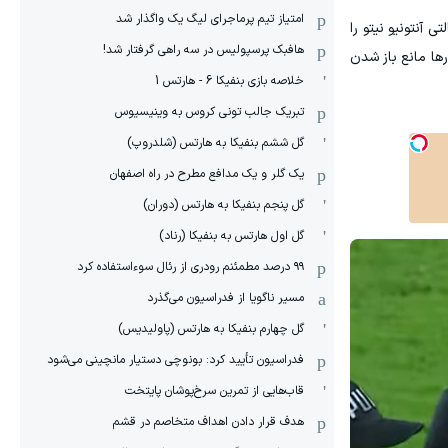
امتیاز تیم پرماجرای لیگ یک واگذار شد
 آنتونیو نیتو را
هافبک پرسپولیس در سه راهی گرفتار شد!
ها مانع باز شدن
خلاصه بازی بنفیکا 6 - هارتس 1
تبریک جالب تونی کروس به وینیسیوس
گل ششم بنفیکا به هارتس (شلدروپ)
یک گلر و یک مدافع مطرح در راه اصفهان
گل پنجم بنفیکا به هارتس (دوران)
گل اول هارتس به بنفیکا (رناد)
۹۹ درصد مطمئنم رودری از رئال سوءاستفاده کرد
مسیر ناگویا از فدراسیون می‌گذرد
گل چهارم بنفیکا به هارتس (پاولیدیس)
فدراسیون تأیید کرد: بونوچی دستیار مانچینی می‌شود
قاب‌هایی از تمرین سرخ‌پوشان پایتخت
هدف قرار دادن اهداف متخاصم در قشم