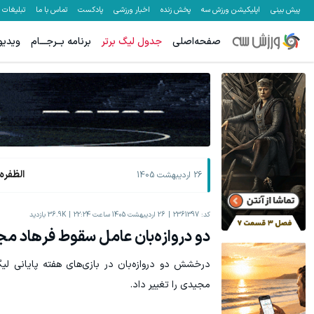
پیش بینی
اپلیکیشن ورزش سه
پخش زنده
اخبار ورزشی
پادکست
تماس با ما
تبلیغات
صفحه‌اصلی
جدول لیگ برتر
برنامه بــرجـــام
ویدیو
الظفره
26 اردیبهشت 1405
کد:
2361397
26 اردیبهشت 1405 ساعت 22:24
36.9K
بازدید
دو دروازه‌بان عامل سقوط فرهاد م
درخشش دو دروازه‌بان در بازی‌های هفته پایانی لیگ
مجیدی را تغییر داد.