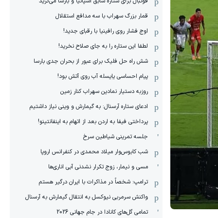
فوتبال برای ستاره سابق اسپانیا و بارسا می‌گرید
قمار بزرگ سهراب با سه مدافع استقلال
اوج فشار روی رافینیا با رقبای جدید!
لطفا این ستاره را به جای صلاح نخرید!
شش راه حل فلیک برای عبور از بحران جدی بارسا
پیام احساسی یایسله آب روی آتش بود!
روزبه دستیار نمادین سهراب کنار زمین
ادعای ستاره آرسنال: به گیمارش و وینی نیاز داشتیم
پرداختی فیفا به اردن بعد از اتهام به اینفانتینو!
جلسه تمرینی شیاطین سرخ
شب کابوس‌وار میلاد محمدی در کنفرانس اروپا
مسی و نیمار، زوج تکرار نشدنی آبی اناری‌ها
ترامپ: شخصاً در مذاکرات با ایران درگیر هستم
واکنش سرمربی نیوکسل به انتقال گیمارش به آرسنال
تمامی گل‌های کانادا در جام جهانی 2026