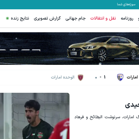
سوژه‌های شما
روزنامه
نقل و انتقالات
جام جهانی
گزارش تصویری
نتایج زنده
جای بخیه داری؟؟ فقط در 3 هفته ترمیمش کن!😍
کلیک کن!
 امارات
1
-
0
الوحده امارات
جیدی
 امارات، سرنوشت البطائح و فرهاد