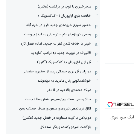
سحرخیزان با توپ پر برگشت (عکس)
خلاصه بازی لخ‌پوزنان 1 - کلاکسویک 0
حضور سریع خریدهای جدید فراز در خرم آباد
رسمی: دروازه‌بان منچسترسیتی به لیدز پیوست
خیبر با اضافه شدن نفرات جدید، آماده فصل تازه
قالیباف در توییت جدید به ترامپ کنایه زد
گل اول لخ‌پوزنان به کلاکسویک (آگنرو)
دو پاس گل برای حردانی پس از استوری جنجالی
خوشامدگویی رئال مادرید به دیامونده
میلاد محمدی بالاخره در 11 نفر
حالا رسمی است: وینیسیوس شش ساله بست
اتاق فرماندهی نیروهای سعودی هدف حملات یمن
انک مو، موی
ذوب‌آهن با کیت متفاوت در فصل جدید (عکس)
بازگشت امیدوارکننده وینگر استقلال