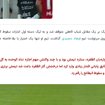
۱ میلیارد اعتبار خرید طلا | بدون ضامن و چک
کلیک کن!
 بر یک مقابل شباب الاهلی متوقف شد و به لیگ دسته اول امارات سقوط کر
ا روی سرنوشت تیم
فرهاد مجیدی
گذاشت. تیم او تنها یک امتیاز با بقا فاصله د
ه‌بان الظفره، ستاره تیمش بود و با چند واکنش مهم اجازه نداد الوحده به گل 
قایق پایانی فشار زیادی وارد کرد اما درخشش گلر الظفره باعث شد تیمش برتری 
و سقوط البطائح را رقم زد.