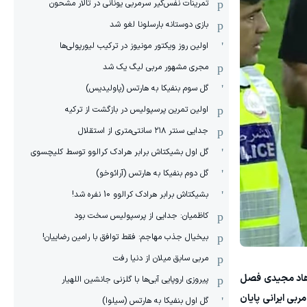
‏تمرینات نفس‌گیر سرمربی یونانی در تالار مشحون
بازی دوستانه بارسلونا لغو شد
اولین روز ویکتور مونیوز در ترکیب لیورپولی‌ها
مجری مشهور مربی لیگ یک شد
گل سوم بنفیکا به هارتس (پاولیدیس)
اولین تمرین پرسپولیس در بازگشت از ترکیه
جدایی سنتر ۲۱۸ سانتی‌متری از استقلال
گل اول بشیکتاش برابر هرادک کرالوو توسط کلیچسوی
گل دوم بنفیکا به هارتس (آرائوخو)
بشیکتاش برابر هرادک کرالوو 10 نفره شد!
کاظمیان: جدایی از پرسپولیس سخت بود
بیخیال جذب مهاجم: فقط توافق با رامین رضاییان!
مربی سابق میلان از دنیا رفت
فرهاد مجیدی فصل
پیروزی اروپایی آبی‌ها با گلزنی جانشین اللهیار
ربی ایرانی پایان
گل اول بنفیکا به هارتس (سیلوا)