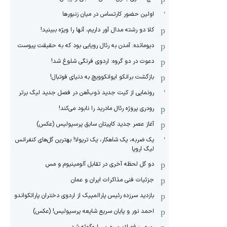
اولین حضور کارتساس در میان زنبورها
کلا دو‌ رشته مدال آور داریم، آنها را ویژه ببینید!
دیومانده: آمدن به رئال رویایی بود که به حقیقت پیوست
دعوت در دو گروه: اردوی فرنگی شلوغ شد!
بازگشت برانکو ایوانکوویچ به دنیای فوتبال!
رونمایی از کیت جدید ذوب‌آهن در فصل جدید لیگ برتر
رودری پروژه رئال مادرید را نابود می‌کند!
آغاز عصر جدید کاپیتان سابق پرسپولیس (عکس)
یک ضربه، یک شاهکار، یک تریولا! بهترین گل‌های کنفرانس
لیگ اروپا
دو گل لحظه آخری در تقابل آلومینیوم و مس
جزئیات فنی مذاکرات ایران و عمان
بازدید سرزده رئیس پارالمپیک از اردوی دختران پاراتکواندو
احمد نور و پایان سریع شایعه پرسپولیس! (عکس)