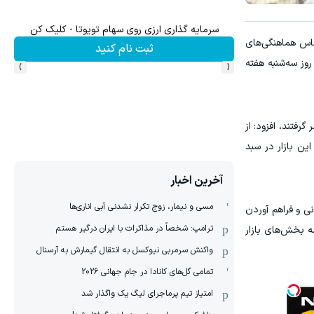
سرمایه گذاری ارزی روی سهام تویوتا - کلیک کن
سرما
ساس هماهنگی‌های
ثبت نام کنید
›
‹
وز سه‌شنبه هفته
رفتند، افزود: از
ین بازار در سبد
آخرین اخبار
مسی و نیمار، زوج تکرار نشدنی آبی اناری‌ها
ی و فراهم آوردن
ترامپ: شخصاً در مذاکرات با ایران درگیر هستم
ه بخش‌های بازار
واکنش سرمربی نیوکسل به انتقال گیمارش به آرسنال
تمامی گل‌های کانادا در جام جهانی 2026
امتیاز تیم پرماجرای لیگ یک واگذار شد