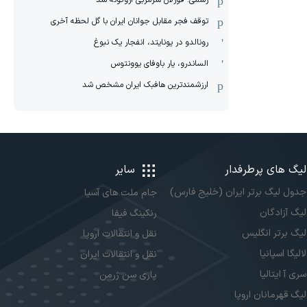
رسمی: فورلان سرمربی اروگوئه شد
توقف فجر مقابل جوانان ایران با گل لحظه آخری
رونالدو در یونایتد، انفجار یک نبوغ
الساندرو، یار باوفای یوونتوس
ارزشمندترین هافبک ایران مشخص شد
لیگ های پرطرفدار
سایر
جدول لیگ برتر ایران (خلیج فارس)
جام ملت های آسیا
لیگ آزادگان
رنکینگ فیفا
لیگ برتر انگلیس
نقل و انتقالات اروپا
لالیگا اسپانیا
نقل و انتقالات ایران
سری آ ایتالیا
پاری سن ژرمن
لیگ قهرمانان اروپا