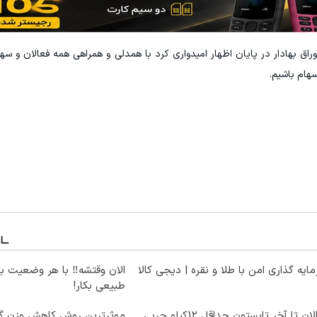
اق بهادار در پایان اظهار امیدواری کرد با همدلی و همراهی همه فعالان و سها
 سهام باشیم.
ایه گذاری امن با طلا و نقره | دیجی کالا
الان وقتشه‼️ با هر وضعیت ب
طبیعی بکار!
از الان تا آخر تابستون حداقل 12کیلو چربی