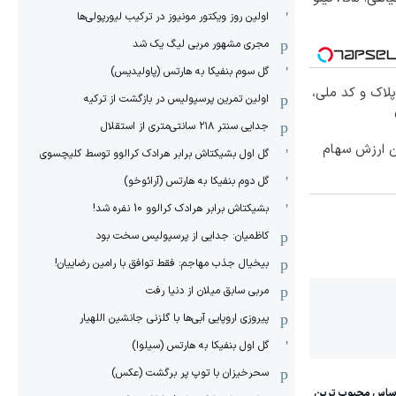
اولین روز ویکتور مونیوز در ترکیب لیورپولی‌ها
مجری مشهور مربی لیگ یک شد
گل سوم بنفیکا به هارتس (پاولیدیس)
پلاک و کد ملی،
اولین تمرین پرسپولیس در بازگشت از ترکیه
جدایی سنتر ۲۱۸ سانتی‌متری از استقلال
تن ارزش سهام
گل اول بشیکتاش برابر هرادک کرالوو توسط کلیچسوی
گل دوم بنفیکا به هارتس (آرائوخو)
بشیکتاش برابر هرادک کرالوو 10 نفره شد!
کاظمیان: جدایی از پرسپولیس سخت بود
بیخیال جذب مهاجم: فقط توافق با رامین رضاییان!
مربی سابق میلان از دنیا رفت
پیروزی اروپایی آبی‌ها با گلزنی جانشین اللهیار
گل اول بنفیکا به هارتس (سیلوا)
سحرخیزان با توپ پر برگشت (عکس)