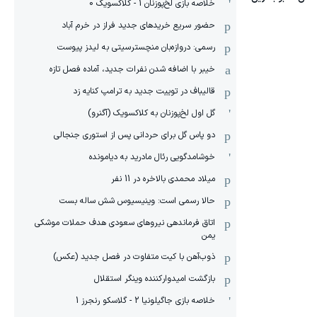
خلاصه بازی لخ‌پوزنان 1 - کلاکسویک 0
حضور سریع خریدهای جدید فراز در خرم آباد
رسمی: دروازه‌بان منچسترسیتی به لیدز پیوست
خیبر با اضافه شدن نفرات جدید، آماده فصل تازه
قالیباف در توییت جدید به ترامپ کنایه زد
گل اول لخ‌پوزنان به کلاکسویک (آگنرو)
دو پاس گل برای حردانی پس از استوری جنجالی
خوشامدگویی رئال مادرید به دیامونده
میلاد محمدی بالاخره در 11 نفر
حالا رسمی است: وینیسیوس شش ساله بست
اتاق فرماندهی نیروهای سعودی هدف حملات موشکی
یمن
ذوب‌آهن با کیت متفاوت در فصل جدید (عکس)
بازگشت امیدوارکننده وینگر استقلال
خلاصه بازی جاگیلونیا 2 - گلاسکو رنجرز 1