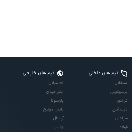
تیم های داخلی
تیم های خارجی
استقلال
آث میلان
پرسپولیس
اینتر میلان
تراکتور
بارسلونا
ذوب آهن
بایرن مونیخ
سپاهان
آرسنال
فولاد
چلسی