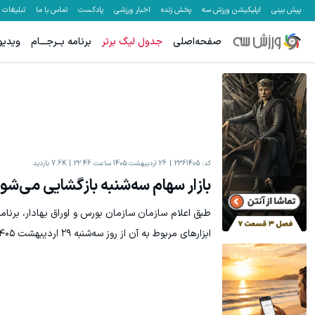
پیش بینی
اپلیکیشن ورزش سه
پخش زنده
اخبار ورزشی
پادکست
تماس با ما
تبلیغات
صفحه‌اصلی
جدول لیگ برتر
برنامه بــرجـــام
ویدیو
کد:
2361405
26 اردیبهشت 1405 ساعت 22:46
7.6K
بازدید
بازار سهام سه‌شنبه بازگشایی می‌شو
طبق اعلام سازمان سازمان بورس و اوراق بهادار، برنامه
ابزارهای مربوط به آن از روز سه‌شنبه ۲۹ اردیبهشت ۱۴۰۵ انجام شده است.