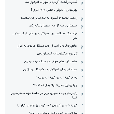
آسانی برگشت، گل زد و سهراب امیدوار شد
یوونتوس - ناپولی ، فصل 2020 سری آ
رسمی: پدیده فرانسوی به پاری‌سن‌ژرمن پیوست
استقلال با سه گل به استقبال لیگ رفت
مراسم گرامیداشت روز خبرنگار و رونمایی از کیت ذوب
آهن
اعلام رضایت ترامپ از روند مسائل مربوط به ایران
گل دوم جاگیلونیا به گلاسکورنجرز
حفظ رکوردهای جهانی دو ستاره وزنه برداری
حمله نیروهای اسرائیلی به خبرنگار پرس‌تی‌وی
پاسخ گل‌به‌خودی، گل‌به‌خودی بود!
چرا رودری به پیشنهاد رئال نه گفت؟
رئیس دوچرخه سواری ایران در جلسه مهم کنفدراسیون
آسیا
گل به خودی؛ گل اول گلاسکورنجرز برابر جاگیلونیا
مچ اندازی بدون حاصل نساجی و پیکان!