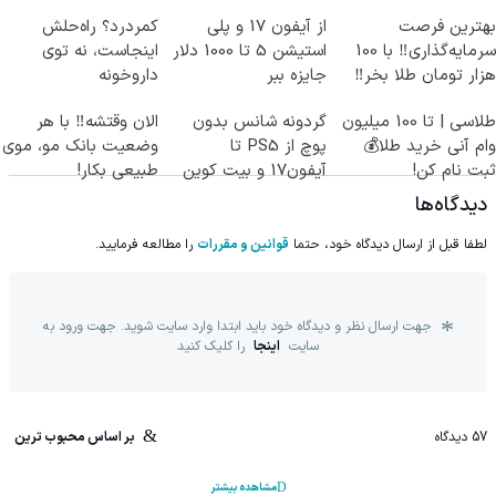
بهترین فرصت
از آیفون 17 و پلی
کمردرد؟ راه‌حلش
سرمایه‌گذاری‼️ با 100
استیشن 5 تا 1000 دلار
اینجاست، نه توی
هزار تومان طلا بخر‼️
جایزه ببر
داروخونه
طلاسی | تا 100 میلیون
گردونه شانس بدون
الان وقتشه‼️ با هر
وام آنی خرید طلا💰
پوچ از PS5 تا
وضعیت بانک مو، موی
ثبت نام کن!
آیفون17 و بیت کوین
طبیعی بکار!
🔥
دیدگاه‌ها
لطفا قبل از ارسال دیدگاه خود، حتما
قوانین و مقررات
را مطالعه فرمایید.
جهت ارسال نظر و دیدگاه خود باید ابتدا وارد سایت شوید. جهت ورود به
سایت
اینجا
را کلیک کنید
57
دیدگاه
بر اساس محبوب ترین
مشاهده بیشتر