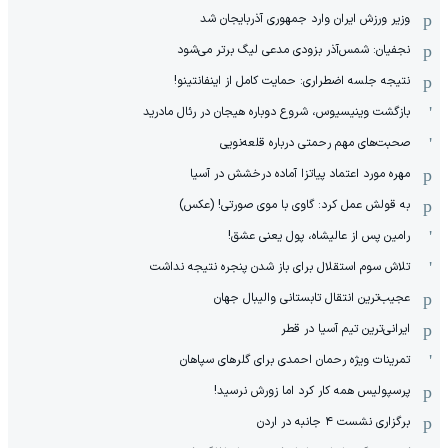
وزیر ورزش ایران وارد جمهوری آذربایجان شد
نجفیان: شمس‌آذر بزودی مدعی لیگ برتر می‌شود
نتیجه جلسه اضطراری: حمایت کامل از اینفانتینو!
بازگشت وینیسیوس، شروع دوباره هیجان در رئال مادرید
صحبت‌های مهم رحمتی درباره قلعه‌نویی
مهره مورد اعتماد پیاتزا آماده درخشش در آسیا
به قولش عمل کرد: گاوی با موی صورتی! (عکس)
رامین پس از عالیشاه، پول یعنی عشق!
تلاش سوم استقلال برای باز شدن پنجره نتیجه نداشت
عجیب‌ترین انتقال تابستانی والیبال جهان
ایرانی‌ترین تیم آسیا در قطر
تمرینات ویژه رحمان احمدی برای گلرهای سپاهان
پرسپولیس همه کار کرد اما زورش نرسید!
برگزاری نشست ۴ جانبه در اردن