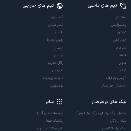
تیم های داخلی
تیم های خارجی
استقلال
آث میلان
پرسپولیس
اینتر میلان
تراکتور
بارسلونا
ذوب آهن
بایرن مونیخ
سپاهان
آرسنال
فولاد
چلسی
ملوان
رئال مادرید
گل‌گهر
لیورپول
آلومینیوم اراک
منچستریونایتد
استقلال خوزستان
یوونتوس
لیگ های پرطرفدار
سایر
جدول لیگ برتر ایران (خلیج فارس)
جام ملت های آسیا
لیگ آزادگان
رنکینگ فیفا
لیگ برتر انگلیس
نقل و انتقالات اروپا