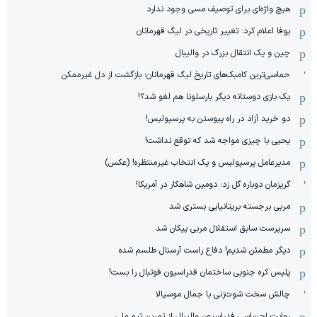
هیچ واژه‌ای برای توصیف مسی وجود ندارد
یوفا اعلام کرد: تغییر تاریخی در لیگ قهرمانان
چین و یک انتقال بزرگ در والیبال
حماسی‌ترین کامبک‌های تاریخ لیگ قهرمانان؛ بازگشت از دل غیرممکن
یک بازی دوستانه دیگر بارسلونا هم لغو شد؟!
دو خرید آزاد در راه پیوستن به پرسپولیس!
یحیی با چیزی مواجه شد که توقع نداشت!
مدیرعامل پرسپولیس و یک انتخاب غیرمنتظره! (عکس)
گریزمان دوباره گل زد؛ دومین شاهکار در آمریکا!
مربی برجسته بریتانیایی بستری شد
سرپرست سابق استقلال مربی پیکان شد
دیگر مطمئن شدیم! دفاع راست آرسنال طلسم شده
پلیس کره ‌جنوبی ساختمان فدراسیون فوتبال را بست!
چالش سخت شوت‌زنی با جمال موسیالا
روایت احساسی فدراسیون والیبال از تمرین تیم ملی