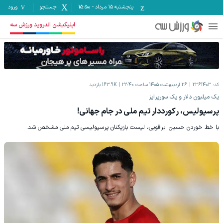
پنجشنبه ۱۵ مرداد
-
15:50
جستجو
ورود
اپلیکیشن اندروید ورزش سه
کد:
2361403
26 اردیبهشت 1405 ساعت 22:40
163.9K
بازدید
یک میلیون دلار و یک سورپرایز
پرسپولیس، رکورددار تیم ملی در جام جهانی!
با خط خوردن حسین ابرقویی، لیست بازیکنان پرسپولیسی تیم ملی مشخص شد.