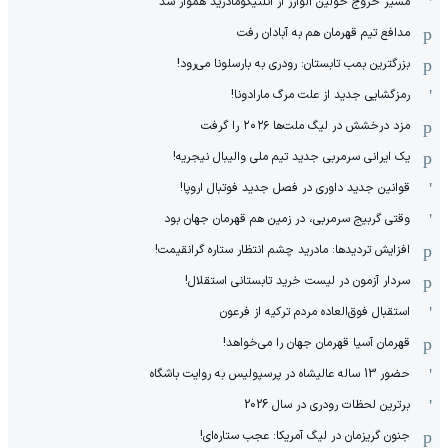
مسیر خروج خولین آلوارز از اتلتیکومادرید هموار شد
مدافع تیم قهرمان هم به آبادان رفت
بزرگترین بمب تابستان: رودری به بارسلونا می‌رود!
رمزگشایی جدید از علت مرگ مارادونا!
مزد درخشش در لیگ ملت‌ها ٢٠٢۶ را گرفت
یک ایرانی سرمربی جدید تیم ملی والیبال نیجریه!
قوانین جدید داوری در فصل جدید فوتبال اروپا!
وقتی گربیج سرمربی، در زمین هم قهرمان جهان بود
افزایش تردیدها: مادرید چشم انتظار ستاره گرانقیمت!
سردار آزمون در لیست خرید تابستانی استقلال!
استقبال فوق‌‌العاده مردم ترکیه از فرعون
قهرمان آسیا قهرمان جهان را می‌خواهد!
حضور 13 ساله عالیشاه در پرسپولیس به روایت باشگاه
برترین لحظات رودری در سال 2026
جنون گریزمان در لیگ آمریکا: عجب ستاره‌ای!