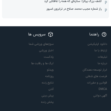
کشف بزرگ پیاتزا: ستاره‌ای که همه را غافلگیر کرد
راز شماره عجیب محمد صلاح در ترابزون اسپور
راهنما
سرویس ها
دانلود اپلیکیشن
سوژه‌های ورزشی شما
ارتباط با ما
اخبار ورزشی
تبلیغات
پادکست
درباره ما
لیگ ها و رقابت ها
ابزار توسعه دهندگان
ویدئو
فرصت های شغلی
روزنامه
قوانین و مقررات
نتایج زنده
DMCA
آنتن
آگهی دولتی
پیش بینی
پخش زنده