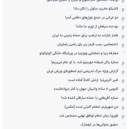
اتلتیکو مادرید سئول را تکان داد!
دو ایرانی در جمع غول‌های دفاعی آسیا
بودجه سپاهان از تورم جا ماند!
فشار امارات به ترامپ برای حمله زمینی به ایران
اختصاصی: بمب قرمز زیر پای رامین رضاییان
معارفه زیبا و تماشایی ووزینیا در ورزشگاه خانگی کولوکولو
ستاره رئال شیفته مورینیو شد: با او جام می‌بریم!
گزارش ویژه: مرگ تدریجی تیم اسطوره‌ای ورزش ایران
امیر اکرمی‌نیا: ارتش کاملاً آماده است
کابوس ۸ ساله والیبال جهان با آمار دیوانه‌کننده
ستاره آفریقایی با حمله سارقان کشته شد!
من شهریارم، شغلم گلزنی است (عکس)
فوری/ زمان اعلام توافق نهایی مشخص شد
حضور ملوانی‌ها در ایفمارک