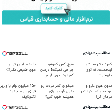
مطالب پیشنهادی
کمردرد؟ راه‌حلش
هیچ کس کمرشو
با 10 میلیون تومن
اینجاست، نه توی
جراحی نمیکنه❗ درمان
موی طبیعی بکار😍
داروخونه
کمردرد بدون قرص
(پرسشنامه)
بدون هیچ دارو و
میخوای کمر دردت رو
150 میلیون وام با واریز
عوارضی کمر دردت رو
بدون قرص برای
فوری - وام جدید
درمان کن!
همیشه خوب کنی؟
تکنولایف
(پرسش‌نامه)
(◂پرسش‌نامه رو پر
مطالب پیشنهادی
کن)