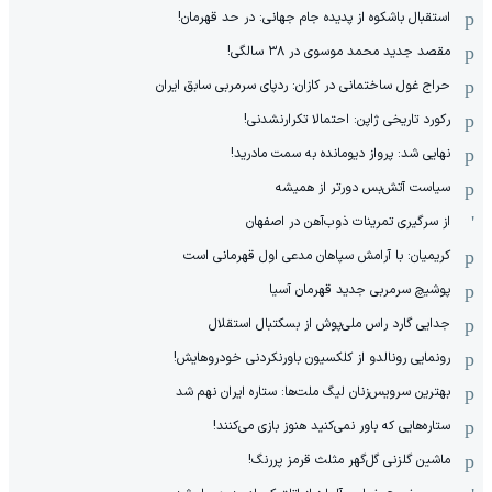
استقبال باشکوه از پدیده جام جهانی: در حد قهرمان!
مقصد جدید محمد موسوی در ٣٨ سالگی!
حراج غول ساختمانی در کازان: ردپای سرمربی سابق ایران
رکورد تاریخی ژاپن: احتمالا تکرارنشدنی!
نهایی شد: پرواز دیومانده به سمت مادرید!
سیاست آتش‌بس دورتر از همیشه
از سرگیری تمرینات ذوب‌آهن در اصفهان
کریمیان: با آرامش سپاهان مدعی اول قهرمانی است
پوشیچ سرمربی جدید قهرمان آسیا
جدایی گارد راس ملی‌پوش از بسکتبال استقلال
رونمایی رونالدو از کلکسیون باورنکردنی خودروهایش!
بهترین سرویس‌زنان لیگ ملت‌ها: ستاره ایران نهم شد
ستاره‌هایی که باور نمی‌کنید هنوز بازی می‌کنند!
ماشین گلزنی گل‌گهر مثلث قرمز پررنگ!