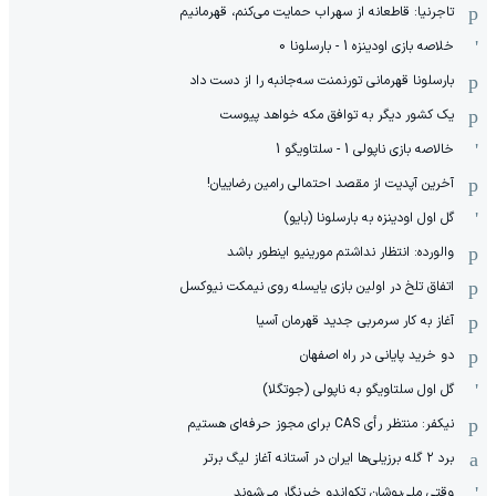
تاجرنیا: قاطعانه از سهراب حمایت می‌کنم، قهرمانیم
خلاصه بازی اودینزه 1 - بارسلونا 0
بارسلونا قهرمانی تورنمنت سه‌جانبه را از دست داد
یک کشور دیگر به توافق مکه خواهد پیوست
خالاصه بازی ناپولی 1 - سلتاویگو 1
آخرین آپدیت از مقصد احتمالی رامین رضاییان!
گل اول اودینزه به بارسلونا (بایو)
والورده: انتظار نداشتم مورینیو اینطور باشد
اتفاق تلخ در اولین بازی یایسله روی نیمکت نیوکسل
آغاز به کار سرمربی جدید قهرمان آسیا
دو خرید پایانی در راه اصفهان
گل اول سلتاویگو به ناپولی (جوتگلا)
نیکفر: منتظر رأی CAS برای مجوز حرفه‌ای هستیم
برد ۲ گله برزیلی‌ها ایران در آستانه آغاز لیگ برتر
وقتی ملی‌پوشان تکواندو خبرنگار می‌شوند