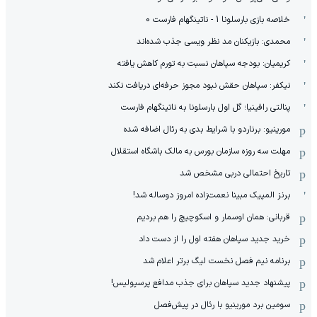
خلاصه بازی بارسلونا 1 - ناتینگهام فارست 0
محمدی: بازیکنان مد نظر ویسی جذب شده‌اند
کریمیان: بودجه سپاهان نسبت به تورم کاهش یافته
نیکفر: سپاهان حقش نبود مجوز حرفه‌ای دریافت نکند
پنالتی رافینیا؛ گل اول بارسلونا به ناتینگهام فارست
مورینیو: برناردو با شرایط بدی به رئال اضافه شده
مهلت سه روزه سازمان بورس به مالک باشگاه استقلال
تاریخ احتمالی دربی مشخص شد
برنز المپیک مبینا نعمت‌زاده امروز دوساله شد!
قربانی: همان اوسمار و اسکوچیچ را هم بردیم
خرید جدید سپاهان هفته اول را از دست داد
برنامه نیم فصل نخست لیگ برتر اعلام شد
پیشنهاد جدید سپاهان برای جذب مدافع پرسپولیس!
سومین برد مورینیو با رئال در پیش‌فصل