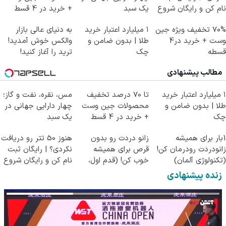
نام کن و رایگان شروع
یک سبد
+ خرید در 4 قسط
کن!
70% تخفیف ویژه جین
۱ میلیارد اعتبار خرید
به دنیای عالی بازار
وست + خرید در4
طلا | بدون ضامن و
والکس خوش آمدید!
قسطه
چک
ترید را آغاز کنید!
مطالب پیشنهادی
۱ میلیارد اعتبار خرید
تا 70 درصد تخفیف
مس، نقره، نفت و گاز؛
طلا | بدون ضامن و
محصولات جین وست
چهار دارایی جهانی در
چک
+ خرید در 4 قسط
یک سبد
1بار برای همیشه
زانو دردت رو بدون
هنوز 50 تتر رو دریافت
زانودردت رودرمان کن!
قرص برای همیشه
نکردی؟ | رایگان ثبت
(تکنولوژی آلمان)
خوب کن! (قدم اول،
نام کن و رایگان شروع
◂پرسشنامه▸
پرسش‌نامه)
کن!
زنده پیشنهادی