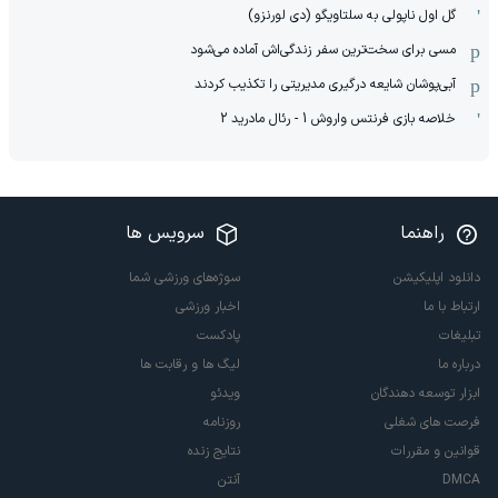
گل اول ناپولی به سلتاویگو (دی لورنزو)
مسی برای سخت‌ترین سفر زندگی‌اش آماده می‌شود
آبی‌پوشان شایعه درگیری مدیریتی را تکذیب کردند
خلاصه بازی فرنتس واروش 1 - رئال مادرید 2
راهنما
سرویس ها
دانلود اپلیکیشن
سوژه‌های ورزشی شما
ارتباط با ما
اخبار ورزشی
تبلیغات
پادکست
درباره ما
لیگ ها و رقابت ها
ابزار توسعه دهندگان
ویدئو
فرصت های شغلی
روزنامه
قوانین و مقررات
نتایج زنده
DMCA
آنتن