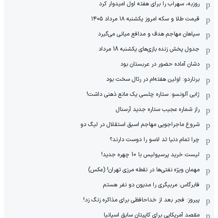
روزبه، سهراب را برای هفته اول امیدوار کرد
قیمت طلا و سکه امروز یکشنبه ۱۸ مرداد ۱۴۰۵
سپاهان مهاجم هدف و مدافع میانی می‌گیرد
جدول پخش زنده بازی‌های یکشنبه 18 مرداد
دشان آماده حضور در عربستان بود
برناردو: اولین هفته‌ام در رئال سخت بود
ژابی آلونسو: ستاره چلسی یک مانع ذهنی داشت!
راز شماره عجیب ستاره جدید آرسنال
شروع ماجراجویی مهاجم اسبق استقلال در لیگ دو
چرا تمام دنیا تد لاسو را دوست دارند؟
لیست خرید پرسپولیس با 10 چهره جدید!
مهمان‌ ویژه نفتی‌ها در نقطه مرزی تهران! (عکس)
فابرگاس: مربیگری را مدیون دو نفر هستم
پیروز: فجر بعد از خداحافظی برای مذاکره زنگ زد!
مقصد آمریکایی برای کاپیتان سابق اسپانیا