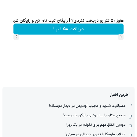
هنوز 50 تتر رو دریافت نکردی؟ | رایگان ثبت نام کن و رایگان شروع کن!
تا 70 درصد تخفیف محصولات جین وست + خرید در 4 قسط
دریافت 50 تتر !
›
‹
آخرین اخبار
عصبانیت شدید و عجیب اوسیمن در دیدار دوستانه!
موضع ستاره بارسا: رودری بازیکن ما نیست!
دومین اتفاق مهم برای نکونام در یک روز!
انقلاب مارسکا با تغییر جنجالی در سیتی!