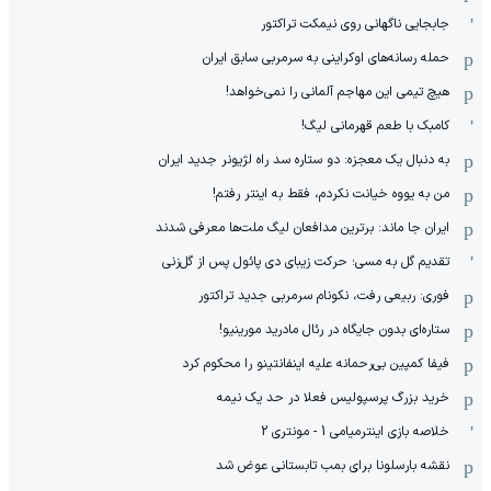
جابجایی ناگهانی روی نیمکت تراکتور
حمله رسانه‌های اوکراینی به سرمربی سابق ایران
هیچ‌ تیمی این مهاجم آلمانی را نمی‌خواهد!
کامبک با طعم قهرمانی لیگ!
به دنبال یک معجزه: دو ستاره سد راه لژیونر جدید ایران
من به یووه خیانت نکردم، فقط به اینتر رفتم!
ایران جا ماند: برترین مدافعان لیگ ملت‌ها معرفی شدند
تقدیم گل به مسی؛ حرکت زیبای دی پائول پس از گل‌زنی
فوری: ربیعی رفت، نکونام سرمربی جدید تراکتور
ستاره‌ای بدون جایگاه در رئال مادرید مورینیو!
فیفا کمپین بی‌رحمانه علیه اینفانتینو را محکوم کرد
خرید بزرگ پرسپولیس فعلا در حد یک نیمه
خلاصه بازی اینترمیامی 1 - مونتری 2
نقشه بارسلونا برای بمب تابستانی عوض شد