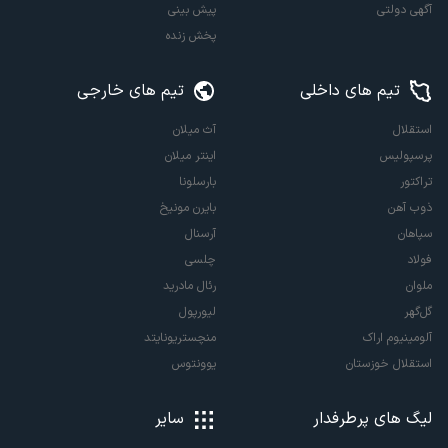
آگهی دولتی
پیش بینی
پخش زنده
تیم های داخلی
تیم های خارجی
استقلال
آث میلان
پرسپولیس
اینتر میلان
تراکتور
بارسلونا
ذوب آهن
بایرن مونیخ
سپاهان
آرسنال
فولاد
چلسی
ملوان
رئال مادرید
گل‌گهر
لیورپول
آلومینیوم اراک
منچستریونایتد
استقلال خوزستان
یوونتوس
لیگ های پرطرفدار
سایر