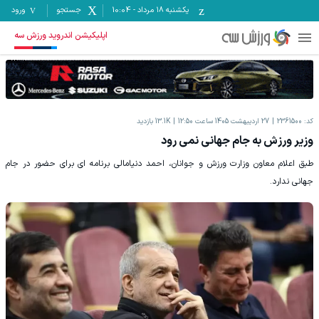
یکشنبه ۱۸ مرداد
-
10:04
جستجو
ورود
اپلیکیشن اندروید ورزش سه
کد:
2361500
27 اردیبهشت 1405 ساعت 12:50
13.1K
بازدید
وزیر ورزش به جام جهانی نمی رود
طبق اعلام معاون وزارت ورزش و جوانان، احمد دنیامالی برنامه ای برای حضور در جام
جهانی ندارد.