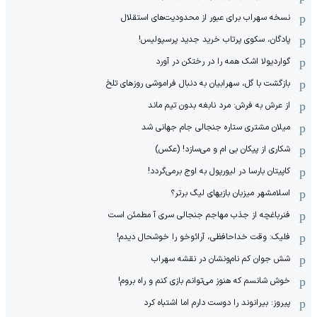
نسخه سهراب برای عبور از محدودیت‌های استقلال
پادگان، سکوی پرتاب خرید جدید پرسپولیس!
گواردیولا اشک همه را در رختکن در آورد
بازگشت با گل، سهرابیان به دنبال فراموشی روزهای تلخ
از عرش به فرش: مرد نابغه‌ بدون تیم ماند
میلان مشتری ستاره جنجالی جام جهانی شد
شکاری از پیکان بی ام و می‌سازد! (عکس)
کاپیتان بارسا در لیورپول به اوج برمی‌گردد!
اسلامشهر میزبان بازیهای لیگ برتر؟
فنرباغچه از جذب مهاجم جنجالی سری آ مطمئن است
فلیک: وقت خداحافظی، آرائوخو را خوشحال دیدم!
شش جوان کم نام‌و‌نشان در نقشه سهراب
خوش شانسم که هنوز می‌توانم بازی کنم و راه بروم!
پیروز: بیرانوند را دوست دارم اما اشتباه کرد