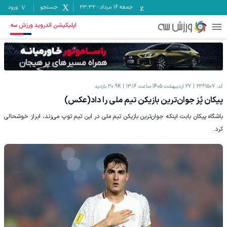
جمعه ۱۶ مرداد
-
23:32
جستجو
ورود
اپلیکیشن اندروید ورزش سه
کد:
2361507
27 اردیبهشت 1405 ساعت 13:16
30.9K
بازدید
پیکان پُز جوان‌ترین بازیکن تیم ملی را داد(عکس)
باشگاه پیکان بابت اینکه جوان‌ترین بازیکن تیم ملی در این تیم توپ می‌زند، ابراز خوشحالی
کرد.