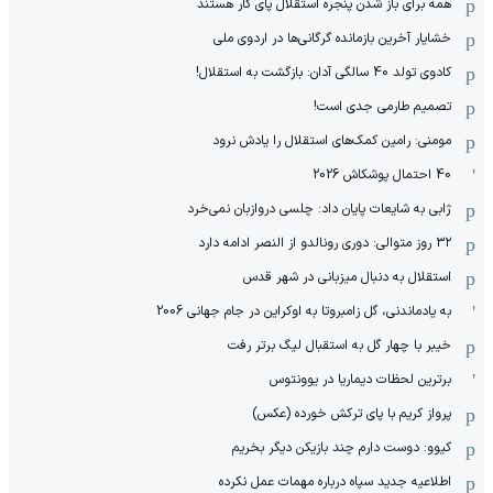
همه برای باز شدن پنجره استقلال پای کار هستند
خشایار آخرین بازمانده گرگانی‌ها در اردوی ملی
کادوی تولد 40 سالگی آدان: بازگشت به استقلال!
تصمیم طارمی جدی است!
مومنی: رامین کمک‌های استقلال را یادش نرود
40 احتمال پوشکاش 2026
ژابی به شایعات پایان داد: چلسی دروازبان نمی‌خرد
۳۲ روز متوالی: دوری رونالدو از النصر ادامه دارد
استقلال به دنبال میزبانی در شهر قدس
به یادماندنی، گل زامبروتا به اوکراین در جام جهانی 2006
خیبر با چهار گل به استقبال لیگ برتر رفت
برترین لحظات دیماریا در یوونتوس
پرواز کریم با پای ترکش خورده (عکس)
کیوو: دوست دارم چند بازیکن دیگر بخریم
اطلاعیه جدید سپاه درباره مهمات عمل نکرده