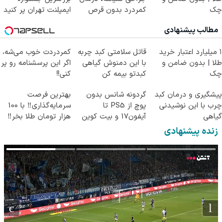
چک
کمردرد بدون قرص
ایمپلنت تهران پر کنید
(پرسشنامه)
! | فقط ۲۵ میلیون
مطالب پیشنهادی
۱ میلیارد اعتبار خرید
قاتل سلامتی کبد چربه
کمردردت خوب می‌شه،
طلا | بدون ضامن و
با این دمنوش گیاهی
اگر این پرسشنامه رو پر
چک
کبدتو بیمه کن
کنی!!
پیشگیری و درمان کبد
گردونه شانس بدون
بهترین فرصت
چرب با این نوشیدنی
پوچ از PS5 تا
سرمایه‌گذاری‼️ با 100
گیاهی
آیفون17 و بیت کوین
هزار تومان طلا بخر‼️
🔥
زنده پیشنهادی