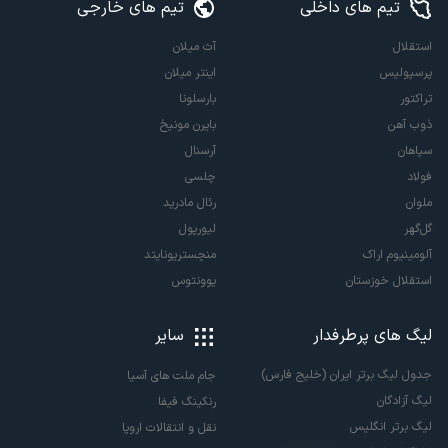
تیم های داخلی
تیم های خارجی
استقلال
آث میلان
پرسپولیس
اینتر میلان
تراکتور
بارسلونا
ذوب آهن
بایرن مونیخ
سپاهان
آرسنال
فولاد
چلسی
ملوان
رئال مادرید
گل‌گهر
لیورپول
آلومینیوم اراک
منچستریونایتد
استقلال خوزستان
یوونتوس
لیگ های پرطرفدار
سایر
جدول لیگ برتر ایران (خلیج فارس)
جام ملت های آسیا
لیگ آزادگان
رنکینگ فیفا
لیگ برتر انگلیس
نقل و انتقالات اروپا