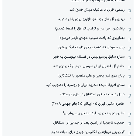
ستاره تیم ملی تکواندو خبرنگار شدند!
رسمی: قرارداد هافبک میلان فسخ شد
برترین گل های رونالدو نازاریو برای رئال مادرید
پزشکیان: چرا من و ترامپ توافق را امضا کردیم؟
تصاویری که باعث سردرد مهدی تارتار می‌شود!
پول سعودی ته کشید، پایان تاریک لیگ روشن!
ستاره سابق پرسپولیس در آستانه پیوستن به فجر
خانم گل فوتبال ایران سرمربی تیم لیگ برتری شد
پایان بازی تیم یحیی و علی منصور با کتک‌کاری!
سنای آمریکا لایحه تحریم ایران و روسیه را تصویب کرد
دلیل غیبت کاپیتان استقلال در بازی دوستانه
خاطره انگیز، ایران 5 - ایتالیا 5 (جام جهانی 2008)
اولین تجربه نوری، فردا مقابل پرسپولیس!
حمایت تاجرنیا از رامین بعد از جدایی از استقلال!
گران‌ترین دروازه‌بان انگلیس: چیزی برای اثبات ندارم