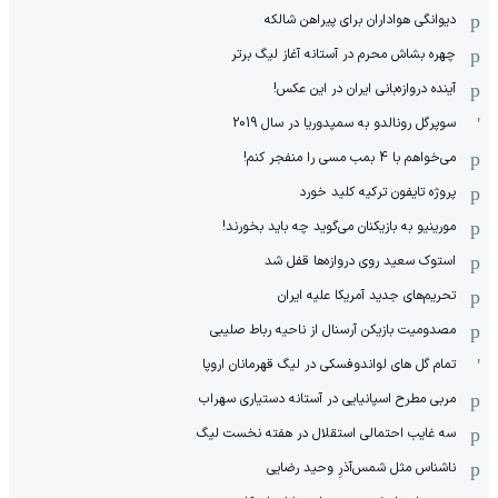
دیوانگی هواداران برای پیراهن شالکه
چهره بشاش محرم در آستانه آغاز لیگ برتر
آینده دروازه‌بانی ایران در این عکس!
سوپرگل رونالدو به سمپدوریا در سال 2019
می‌خواهم با 4 بمب مسی را منفجر کنم!
پروژه تایفون ترکیه کلید خورد
مورینیو به بازیکنان می‌گوید چه باید بخورند!
استوک سعید روی دروازه‌ها قفل شد
تحریم‌های جدید آمریکا علیه ایران
مصدومیت بازیکن آرسنال از ناحیه رباط صلیبی
تمام گل های لواندوفسکی در لیگ قهرمانان اروپا
مربی مطرح اسپانیایی در آستانه دستیاری سهراب
سه غایب احتمالی استقلال در هفته نخست لیگ
ناشناس مثل شمس‌آذرِ وحید رضایی