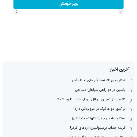
بچرخونش
›
‹
آخرین اخبار
شکارچیان ثانیه‌ها، گل های لحظه آخر
یاسین در دو راهی سپاهان- نساجی
کانسلو در تمرین الهلال: رویای بارسا نابود شد؟
تراکتور دو هافبک در دروازه‌اش دارد!
استارت فصل جدید تنها نماینده البرز
گزینه جذاب پرسپولیس: اژدهای قرمز!