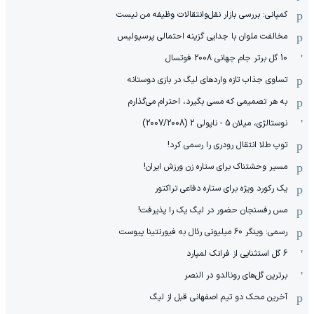
کمپانی: بررسی بازار نقل‌وانتقالات وظیفه من نیست
مخالفت ملوان با جدایی گزینه احتمالی پرسپولیس
10 گل برتر جام جهانی 2008 فوتسال
تساوی جذاب تازه واردهای لیگ در بازی دوستانه
به هر تصمیمی که مسی بگیرد، احترام می‌گذارم
نوستالژی، میلان 5 - ناپولی 2 (2007/2008)
توپ طلا انتقال رودری را رسمی کرد!
مسیر وحشتناک برای ستاره زن ورزش ایران!
یک رکورد ویژه برای ستاره دفاعی تراکتور
مس رفسنجان حضور در لیگ یک را پذیرفت!
رسمی: وینگر 60 میلیونی رئال به فیورنتینا پیوست
6 گل استثنایی از فرانک لمپارد
برترین گل‌های رونالدو در النصر
آخرین محک دو تیم اصفهانی قبل از لیگ