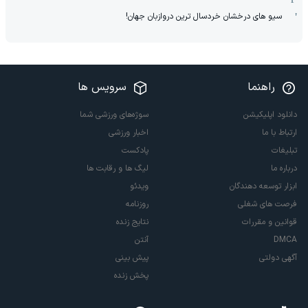
سیو های درخشان خردسال ترین دروازبان جهان!
راهنما
سرویس ها
دانلود اپلیکیشن
سوژه‌های ورزشی شما
ارتباط با ما
اخبار ورزشی
تبلیغات
پادکست
درباره ما
لیگ ها و رقابت ها
ابزار توسعه دهندگان
ویدئو
فرصت های شغلی
روزنامه
قوانین و مقررات
نتایج زنده
DMCA
آنتن
آگهی دولتی
پیش بینی
پخش زنده