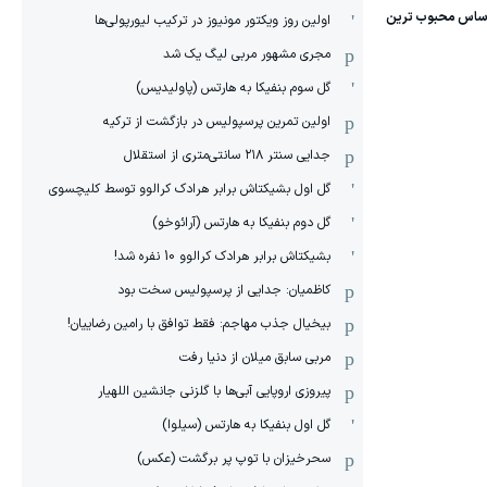
اولین روز ویکتور مونیوز در ترکیب لیورپولی‌ها
مجری مشهور مربی لیگ یک شد
گل سوم بنفیکا به هارتس (پاولیدیس)
اولین تمرین پرسپولیس در بازگشت از ترکیه
جدایی سنتر ۲۱۸ سانتی‌متری از استقلال
گل اول بشیکتاش برابر هرادک کرالوو توسط کلیچسوی
گل دوم بنفیکا به هارتس (آرائوخو)
بشیکتاش برابر هرادک کرالوو 10 نفره شد!
کاظمیان: جدایی از پرسپولیس سخت بود
بیخیال جذب مهاجم: فقط توافق با رامین رضاییان!
مربی سابق میلان از دنیا رفت
پیروزی اروپایی آبی‌ها با گلزنی جانشین اللهیار
گل اول بنفیکا به هارتس (سیلوا)
سحرخیزان با توپ پر برگشت (عکس)