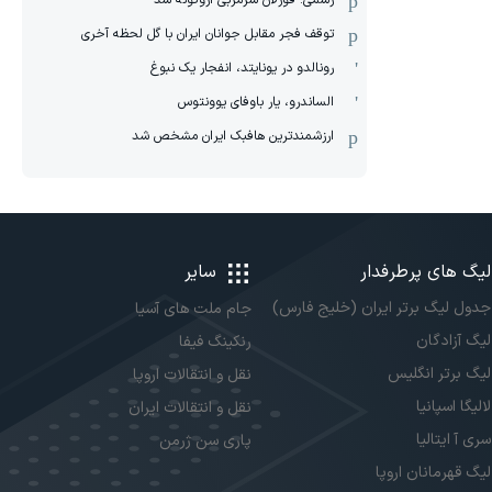
رسمی: فورلان سرمربی اروگوئه شد
توقف فجر مقابل جوانان ایران با گل لحظه آخری
رونالدو در یونایتد، انفجار یک نبوغ
الساندرو، یار باوفای یوونتوس
ارزشمندترین هافبک ایران مشخص شد
لیگ های پرطرفدار
سایر
جدول لیگ برتر ایران (خلیج فارس)
جام ملت های آسیا
لیگ آزادگان
رنکینگ فیفا
لیگ برتر انگلیس
نقل و انتقالات اروپا
لالیگا اسپانیا
نقل و انتقالات ایران
سری آ ایتالیا
پاری سن ژرمن
لیگ قهرمانان اروپا