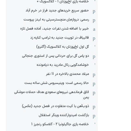
خلاصه بازی لخ‌پوزنان 1 - کلاکسویک 0
حضور سریع خریدهای جدید فراز در خرم آباد
رسمی: دروازه‌بان منچسترسیتی به لیدز پیوست
خیبر با اضافه شدن نفرات جدید، آماده فصل تازه
قالیباف در توییت جدید به ترامپ کنایه زد
گل اول لخ‌پوزنان به کلاکسویک (آگنرو)
دو پاس گل برای حردانی پس از استوری جنجالی
خوشامدگویی رئال مادرید به دیامونده
میلاد محمدی بالاخره در 11 نفر
حالا رسمی است: وینیسیوس شش ساله بست
اتاق فرماندهی نیروهای سعودی هدف حملات موشکی
یمن
ذوب‌آهن با کیت متفاوت در فصل جدید (عکس)
بازگشت امیدوارکننده وینگر استقلال
خلاصه بازی جاگیلونیا 2 - گلاسکو رنجرز 1