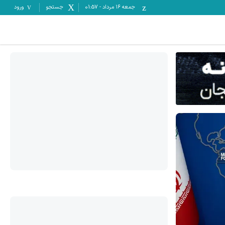
جمعه ۱۶ مرداد
-
01:57
جستجو
ورود