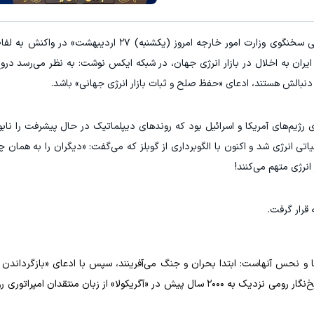
به گزارش ورزش سه و به نقل از فارس؛ اسماعیل بقائی سخنگوی وزارت امور خارجه امروز (یکشن
 ایران به اخلال در بازار انرژی جهان، در شبکه ایکس نوشت: به نظر می‌رسد در
 دنبالش هستند، ادعای «حفظ صلح و ثبات بازار انرژی جهانی» باشد.
ی رژیم‌های آمریکا و اسرائیل بود که روند‌های دیپلماتیک در حال پیشرفت را نابو
اتی انرژی شد و اکنون با الگوبرداری از گوبلز که می‌گفت: «دیگران را به همان 
انرژی متهم می‌کنند!
 قرار گرفت.
 و نحس آنهاست: ابتدا بحران و جنگ می‌آفرینند، سپس با ادعای «بازگرداندن ث
صلح»، آتش جنگ را گسترش می‌دهند. تاسیتوس، تاریخ‌نگار رومی نزدیک به ۲۰۰۰ سال پیش در «آگریکولا» از زبان من