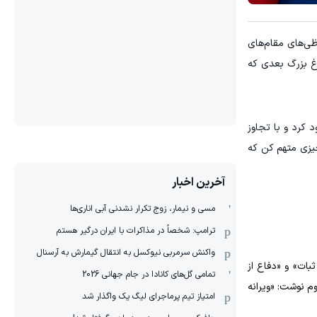
به) ۲۷ اردیبهشت» در واکنش به لفاظی‌های مقام‌های
وغ بزرگ بعدی که
د کرد و با تجاوز
چیزی متهم کن که
آخرین اخبار
مسی و نیمار، زوج تکرار نشدنی آبی اناری‌ها
ترامپ: شخصاً در مذاکرات با ایران درگیر هستم
واکنش سرمربی نیوکسل به انتقال گیمارش به آرسنال
بات» و «دفاع از
تمامی گل‌های کانادا در جام جهانی 2026
تقدان امپراتوری روم نوشت: «ویرانه
امتیاز تیم پرماجرای لیگ یک واگذار شد