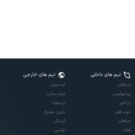
تیم های داخلی
تیم های خارجی
استقلال
آث میلان
پرسپولیس
اینتر میلان
تراکتور
بارسلونا
ذوب آهن
بایرن مونیخ
سپاهان
آرسنال
فولاد
چلسی