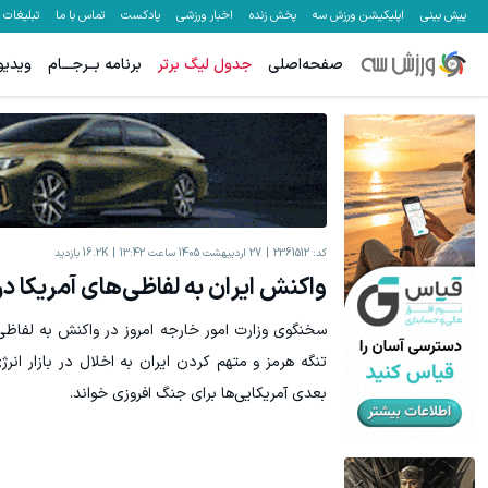
پیش بینی
اپلیکیشن ورزش سه
پخش زنده
اخبار ورزشی
پادکست
تماس با ما
تبلیغات
صفحه‌اصلی
جدول لیگ برتر
برنامه بــرجـــام
ویدیو
کد:
2361512
27 اردیبهشت 1405 ساعت 13:42
16.2K
بازدید
واکنش ایران به لفاظی‌های آمریکا در
سخنگوی وزارت امور خارجه امروز در واکنش به لفاظ
تنگه هرمز و متهم کردن ایران به اخلال در بازار انر
بعدی آمریکایی‌ها برای جنگ افروزی خواند.