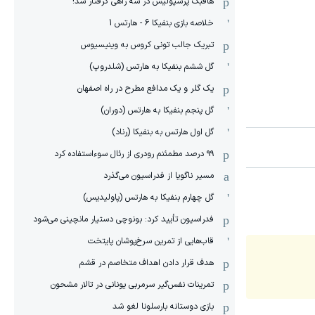
هافبک پرسپولیس در سه راهی گرفتار شد!
خلاصه بازی بنفیکا 6 - هارتس 1
تبریک جالب تونی کروس به وینیسیوس
گل ششم بنفیکا به هارتس (شلدروپ)
یک گلر و یک مدافع مطرح در راه اصفهان
گل پنجم بنفیکا به هارتس (دوران)
گل اول هارتس به بنفیکا (رناد)
۹۹ درصد مطمئنم رودری از رئال سوءاستفاده کرد
مسیر ناگویا از فدراسیون می‌گذرد
گل چهارم بنفیکا به هارتس (پاولیدیس)
فدراسیون تأیید کرد: بونوچی دستیار مانچینی می‌شود
قاب‌هایی از تمرین سرخ‌پوشان پایتخت
هدف قرار دادن اهداف متخاصم در قشم
‏تمرینات نفس‌گیر سرمربی یونانی در تالار مشحون
بازی دوستانه بارسلونا لغو شد