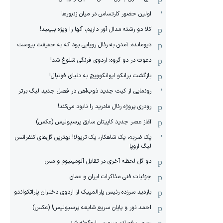
اولین حضور کارتساس در میان زنبورها
کلا دو‌ رشته مدال آور داریم، آنها را ویژه ببینید!
دیومانده: آمدن به رئال رویایی بود که به حقیقت پیوست
دعوت در دو گروه: اردوی فرنگی شلوغ شد!
بازگشت برانکو ایوانکوویچ به دنیای فوتبال!
رونمایی از کیت جدید ذوب‌آهن در فصل جدید لیگ برتر
رودری پروژه رئال مادرید را نابود می‌کند!
آغاز عصر جدید کاپیتان سابق پرسپولیس (عکس)
یک ضربه، یک شاهکار، یک تریولا! بهترین گل‌های کنفرانس
لیگ اروپا
دو گل لحظه آخری در تقابل آلومینیوم و مس
جزئیات فنی مذاکرات ایران و عمان
بازدید سرزده رئیس پارالمپیک از اردوی دختران پاراتکواندو
احمد نور و پایان سریع شایعه پرسپولیس! (عکس)