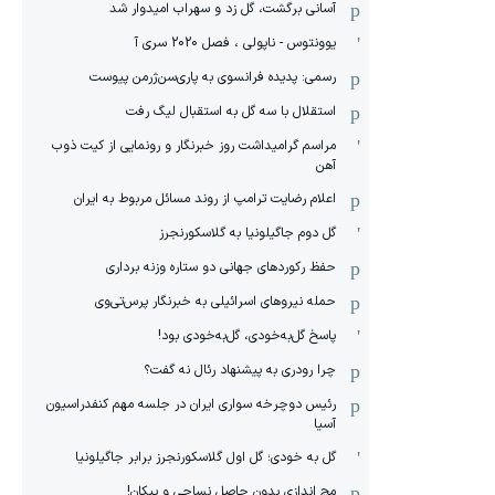
آسانی برگشت، گل زد و سهراب امیدوار شد
یوونتوس - ناپولی ، فصل 2020 سری آ
رسمی: پدیده فرانسوی به پاری‌سن‌ژرمن پیوست
استقلال با سه گل به استقبال لیگ رفت
مراسم گرامیداشت روز خبرنگار و رونمایی از کیت ذوب
آهن
اعلام رضایت ترامپ از روند مسائل مربوط به ایران
گل دوم جاگیلونیا به گلاسکورنجرز
حفظ رکوردهای جهانی دو ستاره وزنه برداری
حمله نیروهای اسرائیلی به خبرنگار پرس‌تی‌وی
پاسخ گل‌به‌خودی، گل‌به‌خودی بود!
چرا رودری به پیشنهاد رئال نه گفت؟
رئیس دوچرخه سواری ایران در جلسه مهم کنفدراسیون
آسیا
گل به خودی؛ گل اول گلاسکورنجرز برابر جاگیلونیا
مچ اندازی بدون حاصل نساجی و پیکان!