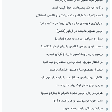
دومین توپ طلایی که از چنگ رئال رفت
رأفت: این یک پرسپولیس فول آپشن است
تست ژنتیک، خوابگاه و دندانپزشکی در آکادمی استقلال
جوان‌ترین قهرمانان جام جهانی: ورود دو ستاره جدید
اولین تصویر عالیشاه در گل‌گهر (عکس)
نسل زد سپاهان زیر دست محرم (عکس)
همسر فودن پیراهن انگلیس را برای فروش گذاشت!
پرسپولیس برای ششمین خرید از گل‌گهر ترسید
در انتظار شهریور جنجالی بین استقلال و تیم امید
بارسا از تصمیم ستاره هلندی خشمگین است
فاضلی: پرسپولیس حداقل سه بازیکن دیگر لازم دارد
ربیعی: جای ما در لیگ برتر خالی است
هراس در رئال: اولین تجربه ناموفق با برناردو سیلوا!
مدیر جوان پرسپولیس و هزار امید و آرزو!
سیاوش یزدانی بلیت بغداد خرید