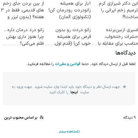
این دکتر شیرازی کرم
1بار برای همیشه
از بین بردن جای زخم
ترمیم زخم ایرانی را
زانودردت رودرمان کن!
های قدیمی، فقط در 3
ساخت!!!
(تکنولوژی آلمان)
هفته!! (بدون لیزر و
◂پرسشنامه▸
جراحی)
اسپری ازبین‌برنده
زانو دردت رو بدون
زانو درد درمان داره…
حشرات رختخواب،
قرص برای همیشه
چرا هنوز داری بهش
مناسب برای مقابله با
خوب کن! (قدم اول،
ظلم می‌کنی؟
انواع ساس
پرسش‌نامه)
دیدگاه‌ها
لطفا قبل از ارسال دیدگاه خود، حتما
قوانین و مقررات
را مطالعه فرمایید.
جهت ارسال نظر و دیدگاه خود باید ابتدا وارد سایت شوید. جهت ورود به
سایت
اینجا
را کلیک کنید
9
دیدگاه
بر اساس محبوب ترین
مشاهده بیشتر