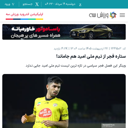
دوشنبه ۱۹ مرداد
-
06:22
جستجو
ورود
اپلیکیشن اندروید ورزش سه
کد:
2361503
27 اردیبهشت 1405 ساعت 13:06
19.2K
بازدید
ستاره فجر از تیم ملی امید هم جاماند!
وینگر این فصل فجر سپاسی در تازه ترین لیست تیم ملی امید جایی ندارد.