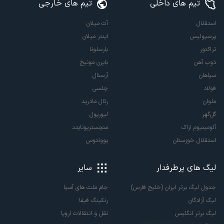
تیم های داخلی
تیم های خارجی
استقلال
آث میلان
پرسپولیس
اینتر میلان
تراکتور
بارسلونا
ذوب آهن
بایرن مونیخ
سپاهان
آرسنال
فولاد
چلسی
ملوان
رئال مادرید
گل‌گهر
لیورپول
آلومینیوم اراک
منچستریونایتد
استقلال خوزستان
یوونتوس
لیگ های پرطرفدار
سایر
جدول لیگ برتر ایران (خلیج فارس)
جام ملت های آسیا
لیگ آزادگان
رنکینگ فیفا
لیگ برتر انگلیس
نقل و انتقالات اروپا