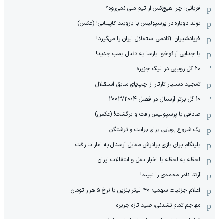
قربانی: چرا هیچ‌کس از تیم ملی نمی‌رود؟
تولد دوباره در پرسپولیس با بازوبند کاپیتانی! (عکس)
فریادشیران: آکادمی استقلال ایران را می‌گیرد!
با جدایی آرائوخو: بارسا به دنبال بمب جدید!
20 گل رویایی در لیگ جزیره
تمجید دستیار تارتار از چپ‌پای سابق استقلال
10 گل برتر آرسنال در فصل 2003/2004
صادقی با پرسپولیس رفت و برگشت! (عکس)
یک شروع رویایی برای برانت و ترشتگن
بلینگام برای بازی برادرش مقابل آرسنال به امارات رفت
لحظه به لحظه با اخبار نقل و انتقالات ایران
آرتتا نادر محمدی را نبیند!
اعلام جزئیات سهمیه ۴۰ لیتر بنزین با نرخ ۵ هزار تومان
مهاجم تمام نشدنی، صید تازه جزیره