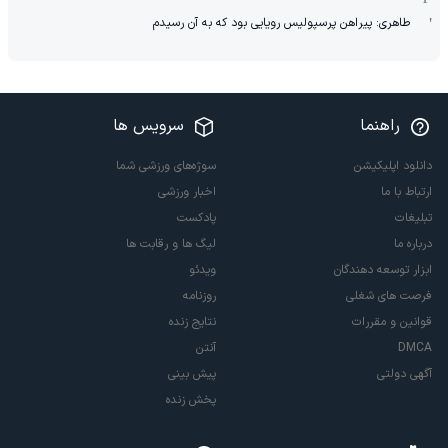
طاهری: پیراهن پرسپولیس رویایی بود که به آن رسیدم
راهنما
سرویس ها
دانلود اپلیکیشن
سوژه‌های ورزشی شما
ارتباط با ما
اخبار ورزشی
تبلیغات
پادکست
درباره ما
لیگ ها و رقابت ها
ابزار توسعه دهندگان
ویدئو
فرصت های شغلی
روزنامه
قوانین و مقررات
نتایج زنده
DMCA
آنتن
آگهی دولتی
پیش بینی
پخش زنده