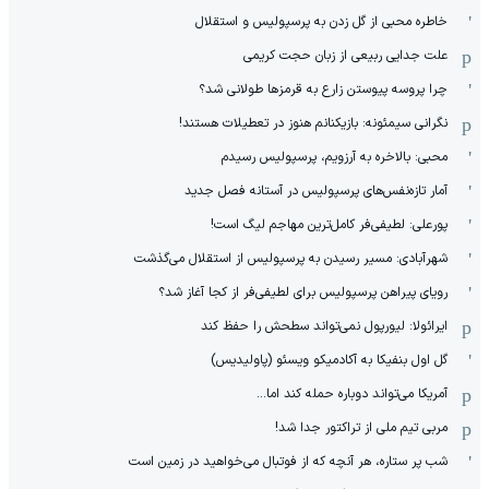
خاطره محبی از گل زدن به پرسپولیس و استقلال
علت جدایی ربیعی از زبان حجت کریمی
چرا پروسه پیوستن زارع به قرمزها طولانی شد؟
نگرانی سیمئونه: بازیکنانم هنوز در تعطیلات هستند!
محبی: بالاخره به آرزویم، پرسپولیس رسیدم
آمار تازه‌نفس‌های پرسپولیس در آستانه فصل جدید
پورعلی: لطیفی‌فر کامل‌ترین مهاجم لیگ است!
شهرآبادی: مسیر رسیدن به پرسپولیس از استقلال می‌گذشت
رویای پیراهن پرسپولیس برای لطیفی‌فر از کجا آغاز شد؟
ایرائولا: لیورپول نمی‌تواند سطحش را حفظ کند
گل اول بنفیکا به آکادمیکو ویسئو (پاولیدیس)
آمریکا می‌تواند دوباره حمله کند اما...
مربی تیم ملی از تراکتور جدا شد!
شب پر ستاره، هر آنچه که از فوتبال می‌خواهید در زمین است