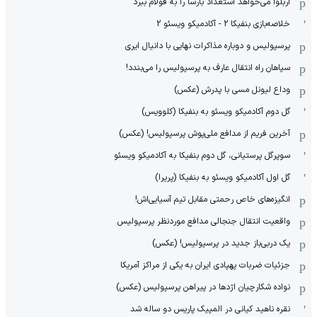
آربلوا می‌خواهد استعداد بارسا را به فولام ببرد
خلاصه‌بازی بنفیکا 2 - آکادمیکو ویسئو 2
پرسپولیس و دوباره مذاکرات نهایی با دانیال ایری
سپاهان راه انتقال عارف به پرسپولیس را می‌بندد!
وداع لیونل مسی با پدرش (عکس)
گل دوم آکادمیکو ویسئو به بنفیکا (کلوویس)
آخرین فریم از مدافع ملی‌پوش پرسپولیس! (عکس)
سوپرگل پرستیانی، گل دوم بنفیکا به آکادمیکو ویسئو
گل اول آکادمیکو ویسئو به بنفیکا (پریرا)
انگیزه‌های خاص رحمتی مقابل تیم‌ آسیایی‌اش!
واقعیت انتقال جنجالی مدافع موردنظر پرسپولیس
یک دربی‌باز جدید در پرسپولیس! (عکس)
جزئیات ضربات پهپادی ایران به یکی از مراکز آمریکا
نواده شکارچیان اژدها در پیراهن پرسپولیس (عکس)
نقره ناهید کیانی در المپیک پاریس دو ساله شد