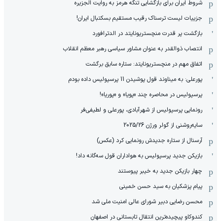
شروط ایران برای بازگشایی تنگه هرمز به روایت الجزیره
جزییات لیست ترسناک رقیب مستقیم بسکتبال ایران!
بازگشت پر قدرت منچستریونایتد در الدترافورد
انتصاب ذوالقدر به عنوان مشاور سیاسی رهبر معظم انقلاب
اتفاق مهم در منچستریونایتد: ستاره سابق برگشت
پورعلی: به میناوند قول پوشیدن 11 پرسپولیس داده بودم
پرسپولیس در محاصره چند «پویا» و «پوریا»!
رونمایی پرسپولیس از شهرآبادی، پورعلی و لطیفی‌فر
سایه‌روشنی از گولر ورژن 2025/26
آرسنال از ستاره جدیدش رونمایی کرد (عکس)
بازیکن جدید پرسپولیس به هواداران قول سه‌گانه داد!
چهار بازیکن جدید به خیبر پیوستند
پیام پزشکیان به سید حسن خمینی
محسن رضایی دبیر شورای عالی امنیت ملی شد
کندوکاو پیچیده‌ترین انتقال تابستانی در اصفهان