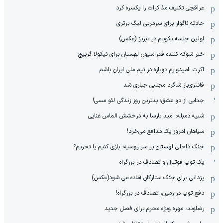
عراقچی تکلیف مذاکرات را یکسره کرد
حادثه ناگوار برای سرمربی لیگ برتری
اولین جلسه نکونام در تبریز (عکس)
خبر شوکه کننده فدراسیون لهستان برای نیکولا گربیچ
اکرت: امیدوارم دوباره در تیم ملی ایران باشم
فانتزی‌باز شاگرد مجتبی جباری شد
جدایی از دو عشق؛ بدترین روز زندگی لئو مسی!
شبیه دمبله: امید بارسا به درخشش الماس غنایی
سپاهان امروز یک مدافع می‌خرد!
جنگ داخلی لهستان بر سر روسیه: بازی کنیم یا تحریم؟
یک توپ فوتبال و تصادف در بزرگراه
یزدانی برای جنگ ستارگان آماده می شود(عکس)
دفع توپ در زمین، تصادف در بزرگراه!
رضاوند، مهره ویژه محرم برای فصل جدید