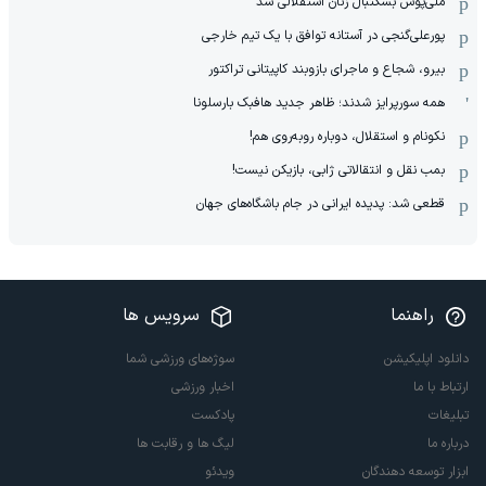
ملی‌پوش بسکتبال زنان استقلالی شد
پورعلی‌گنجی در آستانه توافق با یک تیم خارجی
بیرو، شجاع و ماجرای بازوبند کاپیتانی تراکتور
همه سورپرایز شدند؛ ظاهر جدید هافبک بارسلونا
نکونام و استقلال، دوباره روبه‌روی هم!
بمب نقل و انتقالاتی ژابی، بازیکن نیست!
قطعی شد: پدیده ایرانی در جام باشگاه‌های جهان
راهنما
سرویس ها
دانلود اپلیکیشن
سوژه‌های ورزشی شما
ارتباط با ما
اخبار ورزشی
تبلیغات
پادکست
درباره ما
لیگ ها و رقابت ها
ابزار توسعه دهندگان
ویدئو