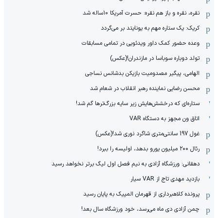
نقره، نقره و باز هم نقره: حسرت آمریکا ۱۰‌ساله شد
کریک: یک ستاره مهم به یونایتد بر می‌گردد
وعده حضور کمک داور ویدئویی در تمامی مسابقات
تولد دوباره سوباسا در مازندران!(عکس)
الهامی، پیگیر مصدومیت بازیکن بدشانس نساجی
محسن رضایی نماینده رهبر انقلاب در شعام شد
ستاره‌ای که درخشش‌هایش زیر سایه بزرگ‌ترها گم شد!
اتاق ون مجهز به دستگاه VAR
غول 197 سانتی‌متری شاگرد نوری شد!(عکس)
رئال ۲۰۰ میلیون یورو بدهد، اولیسه را ببرد!
دهقانی: ورزشگاه آزادی به نیم فصل اول لیگ برتر نخواهد رسید
بازدید مهدی تاج از VAR سیار
پرونده کلاهبرداری از قهرمان المپیک به پایان رسید
چمن آزادی دی ماه می‌رسد، خود ورزشگاه سال بعد!