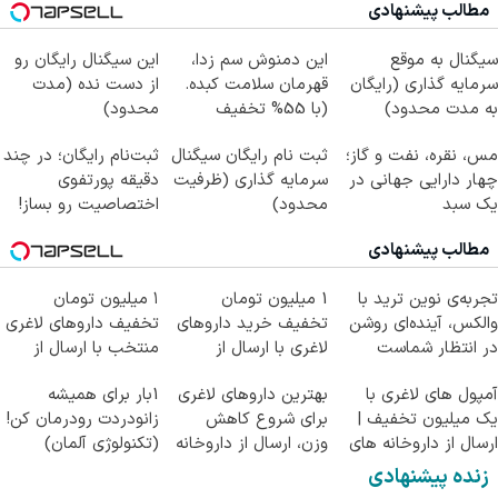
مطالب پیشنهادی
سیگنال به موقع
این دمنوش سم زدا،
این سیگنال رایگان رو
سرمایه گذاری (رایگان
قهرمان سلامت کبده.
از دست نده (مدت
به مدت محدود)
(با 55% تخفیف
محدود)
بخرش)
مس، نقره، نفت و گاز؛
ثبت نام رایگان سیگنال
ثبت‌نام رایگان؛ در چند
چهار دارایی جهانی در
سرمایه گذاری (ظرفیت
دقیقه پورتفوی
یک سبد
محدود)
اختصاصیت رو بساز!
مطالب پیشنهادی
تجربه‌ی نوین ترید با
1 میلیون تومان
۱ میلیون تومان
والکس، آینده‌ای روشن
تخفیف خرید داروهای
تخفیف داروهای لاغری
در انتظار شماست
لاغری با ارسال از
منتخب با ارسال از
داروخانه و پک یخ!
داروخانه نزدیکت
آمپول های لاغری با
بهترین داروهای لاغری
1بار برای همیشه
یک میلیون تخفیف |
برای شروع کاهش
زانودردت رودرمان کن!
ارسال از داروخانه های
وزن، ارسال از داروخانه
(تکنولوژی آلمان)
معتبر
های نزدیکت!
◂پرسشنامه▸
زنده پیشنهادی