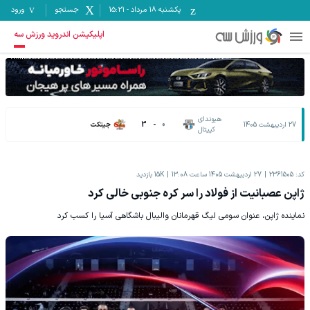
یکشنبه ۱۸ مرداد
-
15:21
جستجو
ورود
اپلیکیشن اندروید ورزش سه
هیوندای
27 اردیبهشت 1405
0
-
3
جیتکت
کپیتال
کد:
2361505
27 اردیبهشت 1405 ساعت 13:08
15K
بازدید
ژاپن عصبانیت از فولاد را سر کره جنوبی خالی کرد
نماینده ژاپن، عنوان سومی لیگ قهرمانان والیبال باشگاهی آسیا را کسب کرد