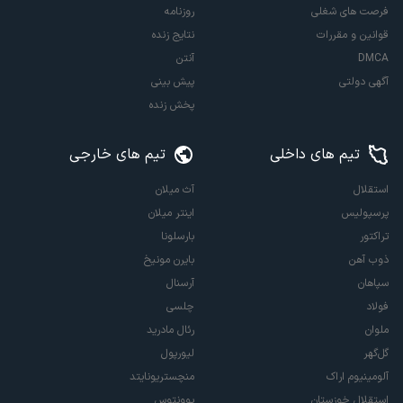
فرصت های شغلی
روزنامه
قوانین و مقررات
نتایج زنده
DMCA
آنتن
آگهی دولتی
پیش بینی
پخش زنده
تیم های داخلی
تیم های خارجی
استقلال
آث میلان
پرسپولیس
اینتر میلان
تراکتور
بارسلونا
ذوب آهن
بایرن مونیخ
سپاهان
آرسنال
فولاد
چلسی
ملوان
رئال مادرید
گل‌گهر
لیورپول
آلومینیوم اراک
منچستریونایتد
استقلال خوزستان
یوونتوس