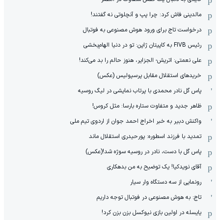
مالدینی فاش کرد: چرا پپ و آنچلوتی نه گفتند!
درخواست تاج برای ورود هوش مصنوعی به فوتبال
رئیس FIVB به کاپیتان ژاپن: تو در دنیا الهام‌بخشی
علی نعمتی: اتریش- الجزایر، هنوز حالم را بد می‌کند!
خریدهای استقلال مقابل پرسپولیس (عکس)
پاس گل نادر محمدی با پرتاب نمایشی در لیگ روسیه
ظاهر جدید و متفاوت ستاره بارسا: مثل کروس!
واکنش دبیر به خبر اخراج احمد جوان از اردوی تیم ملی
تمدید با فرزند اسطوره: پورحیدری استقلال ماند
پاس گل با دست، نادر در روسیه سوژه شد!(عکس)
آقای نویدکیا! یک توضیح به من بدهکاری
رونمایی از سه دستگاه وار سیار
تاج: به هوش مصنوعی در فوتبال توجه داریم
یایسله در اولین بازی نیوکسل بزن بزن کرد!