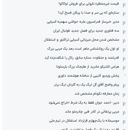
قیمت غیرمنتظره ناپولی برای فروش لوکاکو!
ستاره‌ای که بی سر و صدا با پیکان فسخ کرد!
مدیر خبرساز فدراسیون علیه حواشی سهمیه آسیایی
سه فناوری جدید برای فصل جدید فوتبال ایران
مشخص شدن محل میزبانی آسیایی تراکتور و استقلال
او اول یک روانشناس ماهر است بعد یک مربی بزرگ
قدرتمند و متفاوت: ستاره سابق، رئال را شگفت‌زده کرد
هراس اتلتیکو مادرید از هایجک بزرگ بارسلونا
پخش ویدیو کلیپی از سامانه هوشمند داوری
پیام واضح آقای گل لیگ یک به گلزنان لیگ برتر
زمان معارفه نکونام مشخص شد
دبیر: احمد جوان فقط به یک شرط اخراج نمی‌شود
مربی پرتغالی در کادر فنی چادرملو ماند
موسیمانه با یک‌چهارم قرارداد استقلال در تیم ملی
قایدی به دنبال یک فصل متفاوت در النصر