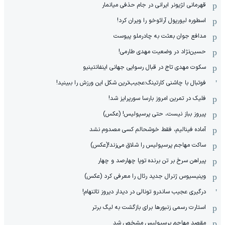
قهرمانی لژیونر ایرانی در جام حذفی میانمار
اسطوره لیورپول آرائوخو را ویران کرد!
مدافع جوان بعثت به چادرملو پیوست
حسین‌نژاد در وضعیت مهدی طارمی!
سکوت مهدی تاج در قبال رسوایی جهانی اینفانتینیو
فوتبال با چاشنی کارتینگ؛عجیب‌ترین شکل این ورزش را ببینید!
فلیک در تمرین امروز بارسا سورپرایز شد!
پیروز بباز نیست، حتی پرسپولیس! (عکس)
آماده فینالیم، فقط خوشحالم کسی مصدوم نشد
ساکت مهاجم پرسپولیس را شلاق می‌زند!(عکس)
پیراهن سرخ بر تن برنده توپا چهارصد و چهار
وینیسیوس ژنرال جدید رئال را معرفی کرد (عکس)
درگیری عجیب ساندرو تونالی در دیدار دیروز تاتنهام!
استارت رسمی زنبورها برای بازگشت به لیگ برتر
مقصد مهاجم پرسپولیس مشخص شد