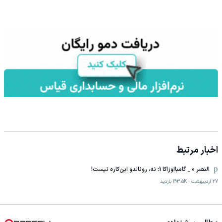
اخبار مرتبط
النصر 0 _ گامبااوزاکا 1: نه، رونالدو این‌کاره نیست!
27 اردیبهشت
-
193.5K
بازدید