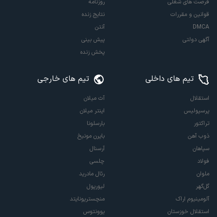
فرصت های شغلی
روزنامه
قوانین و مقررات
نتایج زنده
DMCA
آنتن
آگهی دولتی
پیش بینی
پخش زنده
تیم های داخلی
تیم های خارجی
استقلال
آث میلان
پرسپولیس
اینتر میلان
تراکتور
بارسلونا
ذوب آهن
بایرن مونیخ
سپاهان
آرسنال
فولاد
چلسی
ملوان
رئال مادرید
گل‌گهر
لیورپول
آلومینیوم اراک
منچستریونایتد
استقلال خوزستان
یوونتوس