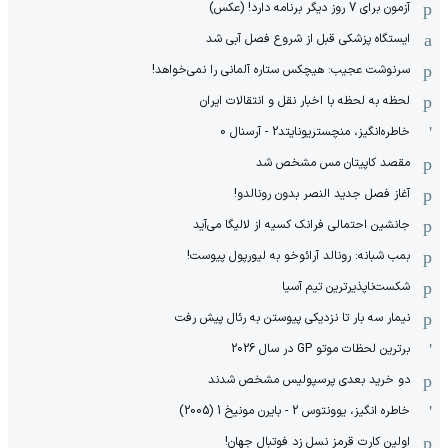
آزمون برای 7 روز دیگر برنامه دارد! (عکس)
ایستگاه پزشکی قبل از شروع فصل آبی شد
سرنوشت عجیب: هیچکس ستاره آلمانی را نمی‌خواهد!
لحظه به لحظه با اخبار نقل و انتقالات ایران
خاطره‌انگیز، منچستریونایتد2 - آرسنال 0
مقصد کاپیتان مس مشخص شد
آغاز فصل جدید النصر بدون رونالدو!
جانشین احتمالی فرانک کسیه از لالیگا می‌آید
بمب شبانه: رونالد آرائوخو به لیورپول پیوست!
شکست‌ناپذیرترین تیم آسیا
نیمار سه بار تا نزدیکی پیوستن به رئال پیش رفت
برترین لحظات موتو GP در سال 2026
دو خرید بعدی پرسپولیس مشخص شدند
خاطره انگیز، یوونتوس 2 - بایرن مونیخ 1 (2005)
اولین کارت قرمز نسل زد فوتبال جهان!