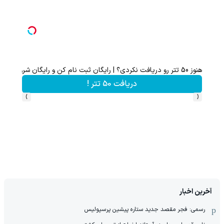
هنوز 50 تتر رو دریافت نکردی؟ | رایگان ثبت نام کن و رایگان شروع کن!
تا 70 درصد تخفیف محصولات جین وست + خرید در 4 قسط
دریافت 50 تتر !
›
‹
آخرین اخبار
رسمی: فجر مقصد جدید ستاره پیشین پرسپولیس