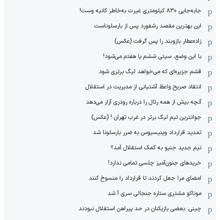
جابه‌جایی ۸۳۰ کیلومتری غیرت به‌خاطر کانیه وست!
این بهترین مقصد رشفورد پس از بارسلوناست
زاده‌عطار بازوبند را پس گرفت (عکس)
با این وضع، سیتی ششم یا هفتم می‌شود!
قشم جزیره‌ای که می‌خواهد لیگ برتری شود
انتقاد صریح واعظ آشتیانی از مدیریت در استقلال
آنچه بیش از همه رئال را درباره رودری آزار می‌دهد
جوانترین تیم لیگ برتر در غرب تهران ! (عکس)
تمدید قرارداد وینیسیوس به ضرر بارسلونا شد
تیم جدید جنپو به کمک استقلال آمد؟
خریدهای جنون‌آمیز چلسی تمامی ندارد!
امضای مرا جعل کردند تا قرارداد را منسوخ کنند
موناکو مشتری ستاره جنجالی سری آ شد
چینی: بعضی بازیکنان در حد پیراهن استقلال نبودند