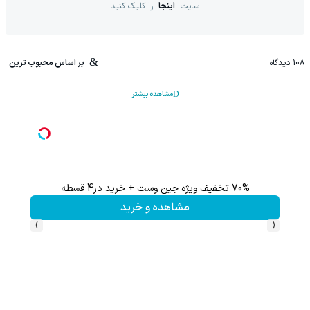
سایت
اینجا
را کلیک کنید
108
دیدگاه
بر اساس محبوب ترین
مشاهده بیشتر
70% تخفیف ویژه جین وست + خرید در4 قسطه
تا 70 درصد تخفیف محصولات جین وست + خرید در 4 قسط
مشاهده و خرید
›
‹