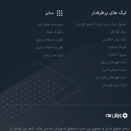
لیگ های پرطرفدار
سایر
جدول لیگ برتر ایران (خلیج فارس)
جام ملت های آسیا
لیگ آزادگان
رنکینگ فیفا
لیگ برتر انگلیس
نقل و انتقالات اروپا
لالیگا اسپانیا
نقل و انتقالات ایران
سری آ ایتالیا
پاری سن ژرمن
لیگ قهرمانان اروپا
لیگ نخبگان آسیا
لیگ قهرمانان آسیا دو
لیگ برتر فوتسال
تمام حقوق مادی و معنوی این سایت متعلق به ورزش سه می باشد. شما می توانید از