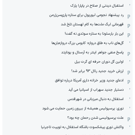
استقبال دیدنی از صلاح در پاپارا پارک
رد پیشنهاد نجومی لیورپول برای ستاره پاری‌سن‌ژرمن
قهرمانی لیگ ملت‌ها به کام لهستان تلخ شد
این بار بارسلونا به ستاره سوئدی نه گفت!
گل‌های ناب به طاق دروازه؛ کابوس بزرگ دروازه‌بان‌ها
پاسخ منفی جواهر اینتر به آرسنال و یونایتد
اولین گل دوران حرفه ای گرت بیل
ارزش خرید جدید رئال 93 برابر شد!
ادعای جدید وزیر خزانه داری آمریکا درباره توافق
دستیار جدید سهراب از اسپانیا می آید
استقلال به دنبال میزبانی در شهرقدس
نوری: پرسپولیس همیشه از بیرون زمین حمایت می شود
علت پرسپولیسی شدن رحمان چه بود؟
واکنش نوری پیشکسوت باشگاه استقلال به توییت تاجرنیا