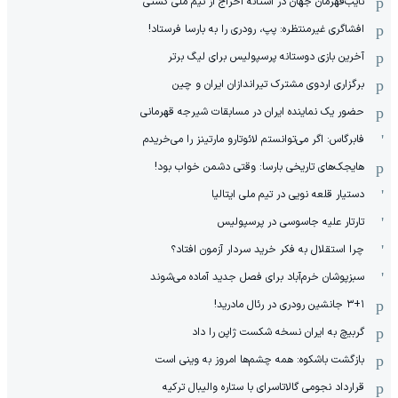
نایب‌قهرمان جهان در آستانه اخراج از تیم ملی کشتی
افشاگری غیرمنتظره: پپ، رودری را به بارسا فرستاد!
آخرین بازی دوستانه پرسپولیس برای لیگ برتر
برگزاری اردوی مشترک تیراندازان ایران و چین
حضور یک نماینده ایران در مسابقات شیرجه قهرمانی
فابرگاس: اگر می‌توانستم لائوتارو مارتینز را می‌خریدم
هایجک‌های تاریخی بارسا: وقتی دشمن خواب بود!
دستیار قلعه نویی در تیم ملی ایتالیا
تارتار علیه جاسوسی در پرسپولیس
چرا استقلال به فکر خرید سردار آزمون افتاد؟
سبزپوشان خرم‌آباد برای فصل جدید آماده می‌شوند
۳+۱ جانشین رودری در رئال مادرید!
گربیچ به ایران نسخه شکست ژاپن را داد
بازگشت باشکوه: همه چشم‌ها امروز به وینی است
قرارداد نجومی گالاتاسرای با ستاره والیبال ترکیه