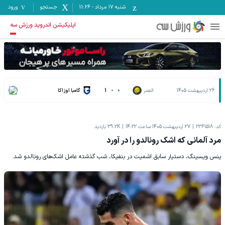
شنبه ۱۷ مرداد
-
11:26
جستجو
ورود
اپلیکیشن اندروید ورزش سه
26 اردیبهشت 1405
النصر
0
-
1
گامبا اوزاکا
کد:
2361518
27 اردیبهشت 1405 ساعت 14:22
39.2K
بازدید
مرد آلمانی که اشک رونالدو را در آورد
ینس ویسینگ، دستیار سابق اشمیت در بنفیکا، شب گذشته عامل اشک‌های رونالدو شد.