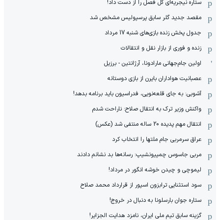
ستاره نیجریه‌ای کل فصل را از دست داد!
مقصد جدید گلر سابق پرسپولیس مشخص شد
جدول پخش زنده بازی‌های شنبه 17 مرداد
زنده و فوری از بازار نقل و انتقالات
اولین جام‌جهانی مارادونا، آرژانتین - برزیل
عصبانیت هواداران بایرن از بازی دوستانه
آشوبی: به جای قلعه‌نویی، فدراسیون باید برنامه بدهد!
واکنش وزیر ترک به انتقال صلاح: ناراحت شدم
انتقال مهم پدیده 20 ساله منتفی شد (عکس)
عراق سرمربی جام ملتها را انتخاب کرد
مربی جاسوس چمپیونشیپ: رسانه‌ها بد نشانم دادند
لیموچی و چیدن خوشه انگور در مرداد!
سود استثنایی ترابزون اسپور از قرارداد محمد صلاح
ستاره جوان بارسلونا به دنبال در خروج!
گزینه سابق تیم ملی ایران، نامزد هدایت الجزایر!