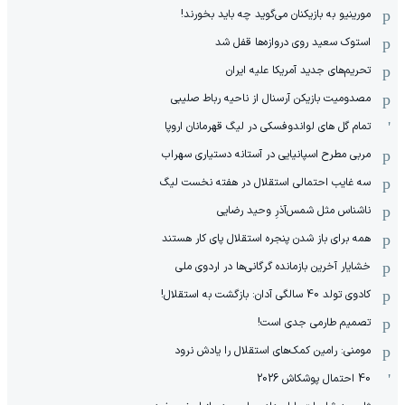
مورینیو به بازیکنان می‌گوید چه باید بخورند!
استوک سعید روی دروازه‌ها قفل شد
تحریم‌های جدید آمریکا علیه ایران
مصدومیت بازیکن آرسنال از ناحیه رباط صلیبی
تمام گل های لواندوفسکی در لیگ قهرمانان اروپا
مربی مطرح اسپانیایی در آستانه دستیاری سهراب
سه غایب احتمالی استقلال در هفته نخست لیگ
ناشناس مثل شمس‌آذرِ وحید رضایی
همه برای باز شدن پنجره استقلال پای کار هستند
خشایار آخرین بازمانده گرگانی‌ها در اردوی ملی
کادوی تولد 40 سالگی آدان: بازگشت به استقلال!
تصمیم طارمی جدی است!
مومنی: رامین کمک‌های استقلال را یادش نرود
40 احتمال پوشکاش 2026