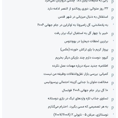
ژابی به شایعات پایان داد: چلسی دروازبان نمی‌خرد
۳۲ روز متوالی: دوری رونالدو از النصر ادامه دارد
استقلال به دنبال میزبانی در شهر قدس
به یادماندنی، گل زامبروتا به اوکراین در جام جهانی 2006
خیبر با چهار گل به استقبال لیگ برتر رفت
برترین لحظات دیماریا در یوونتوس
پرواز کریم با پای ترکش خورده (عکس)
کیوو: دوست دارم چند بازیکن دیگر بخریم
اطلاعیه جدید سپاه درباره مهمات عمل نکرده
کمپانی: بررسی بازار نقل‌وانتقالات وظیفه من نیست
مخالفت ملوان با جدایی گزینه احتمالی پرسپولیس
10 گل برتر جام جهانی 2008 فوتسال
تساوی جذاب تازه واردهای لیگ در بازی دوستانه
به هر تصمیمی که مسی بگیرد، احترام می‌گذارم
نوستالژی، میلان 5 - ناپولی 2 (2007/2008)