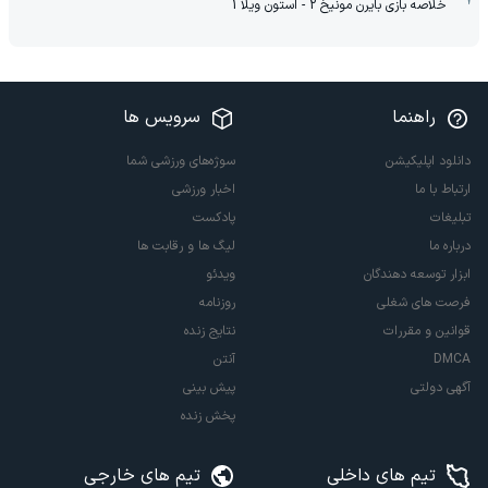
خلاصه بازی بایرن مونیخ 2 - استون ویلا 1
راهنما
سرویس ها
دانلود اپلیکیشن
سوژه‌های ورزشی شما
ارتباط با ما
اخبار ورزشی
تبلیغات
پادکست
درباره ما
لیگ ها و رقابت ها
ابزار توسعه دهندگان
ویدئو
فرصت های شغلی
روزنامه
قوانین و مقررات
نتایج زنده
DMCA
آنتن
آگهی دولتی
پیش بینی
پخش زنده
تیم های داخلی
تیم های خارجی