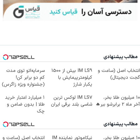
مطالب پیشنهادی
انتخاب اصل (ساعت و
IM LS9 بیش از 1500
سرمایه‌اتو توی مدت
گجت دیجیتال)
کیلومترپیمایش با
کم دو برابر کن!
یکبار شارژ
(جشنواره ویژه زاگرس)
🔥
10 میلیون طلا بخر،
IM LS7 لوکس ترین
۱ میلیارد اعتبار خرید
آخر ماه 2 برابرشو ببر🔥
شاسی بلند برقی ایران
طلا | بدون ضامن و
چک
مطالب پیشنهادی
10 میلیون طلا بخر،
نیکاموتور نماینده IM
انتخاب اصل (ساعت و