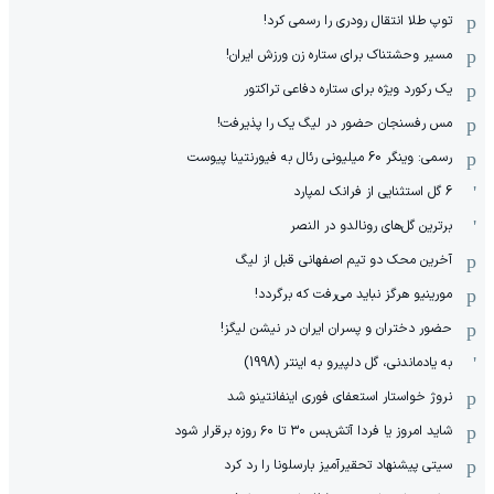
توپ طلا انتقال رودری را رسمی کرد!
مسیر وحشتناک برای ستاره زن ورزش ایران!
یک رکورد ویژه برای ستاره دفاعی تراکتور
مس رفسنجان حضور در لیگ یک را پذیرفت!
رسمی: وینگر 60 میلیونی رئال به فیورنتینا پیوست
6 گل استثنایی از فرانک لمپارد
برترین گل‌های رونالدو در النصر
آخرین محک دو تیم اصفهانی قبل از لیگ
مورینیو هرگز نباید می‌رفت که برگردد!
حضور دختران و پسران ایران در نیشن لیگز!
به یادماندنی، گل دلپیرو به اینتر (1998)
نروژ خواستار استعفای فوری اینفانتینو شد
شاید امروز یا فردا آتش‌بس ۳۰ تا ۶۰ روزه برقرار شود
سیتی پیشنهاد تحقیرآمیز بارسلونا را رد کرد