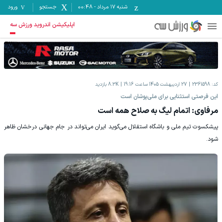
شنبه ۱۷ مرداد
-
00:48
جستجو
ورود
اپلیکیشن اندروید ورزش سه
کد:
2361598
27 اردیبهشت 1405 ساعت 19:16
8.3K
بازدید
این فرصتی استثنایی برای ملی‌پوشان است
مرفاوی: اتمام لیگ به صلاح همه است
پیشکسوت تیم ملی و باشگاه استقلال می‌گوید ایران می‌تواند در جام جهانی درخشان ظاهر
شود.