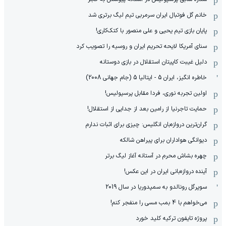
خانم گل فوتبال ایران سرمربی تیم لیگ برتری شد
پایان بازی تیم یحیی و علی منصور با کتک‌کاری!
سنای آمریکا لایحه تحریم ایران و روسیه را تصویب کرد
دلیل غیبت کاپیتان استقلال در بازی دوستانه
خاطره انگیز، ایران 5 - ایتالیا 5 (جام جهانی 2008)
اولین تجربه نوری، فردا مقابل پرسپولیس!
حمایت تاجرنیا از رامین بعد از جدایی از استقلال!
گران‌ترین دروازه‌بان انگلیس: چیزی برای اثبات ندارم
دیوانگی هواداران برای پیراهن شالکه
چهره بشاش محرم در آستانه آغاز لیگ برتر
آینده دروازه‌بانی ایران در این عکس!
سوپرگل رونالدو به سمپدوریا در سال 2019
می‌خواهم با 4 بمب مسی را منفجر کنم!
پروژه تایفون ترکیه کلید خورد