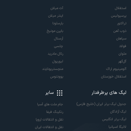
استقلال
آث میلان
پرسپولیس
اینتر میلان
تراکتور
بارسلونا
ذوب آهن
بایرن مونیخ
سپاهان
آرسنال
فولاد
چلسی
ملوان
رئال مادرید
گل‌گهر
لیورپول
آلومینیوم اراک
منچستریونایتد
استقلال خوزستان
یوونتوس
لیگ های پرطرفدار
سایر
جدول لیگ برتر ایران (خلیج فارس)
جام ملت های آسیا
لیگ آزادگان
رنکینگ فیفا
لیگ برتر انگلیس
نقل و انتقالات اروپا
لالیگا اسپانیا
نقل و انتقالات ایران