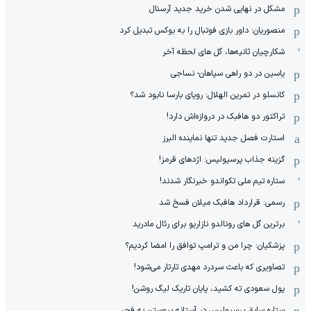
مشکل در نهایی شدن خرید جدید آرسنال
منصوریان: داور بازی فوتبال را به بوکس تبدیل کرد
شکارچیان ثانیه‌ها، گل های لحظه آخر
یاسین در دو راهی سپاهان- نساجی
کانسلو در تمرین الهلال: رویای بارسا نابود شد؟
تراکتور دو هافبک در دروازه‌اش دارد!
استارت فصل جدید تنها نماینده البرز
گزینه جذاب پرسپولیس: اژدهای قرمز!
ستاره تیم ملی تکواندو خبرنگار شدند!
رسمی: قرارداد هافبک میلان فسخ شد
برترین گل های رونالدو نازاریو برای رئال مادرید
پزشکیان: چرا من و ترامپ توافق را امضا کردیم؟
تصاویری که باعث سردرد مهدی تارتار می‌شود!
پول سعودی ته کشید، پایان تاریک لیگ روشن!
ستاره سابق پرسپولیس در آستانه پیوستن به فجر