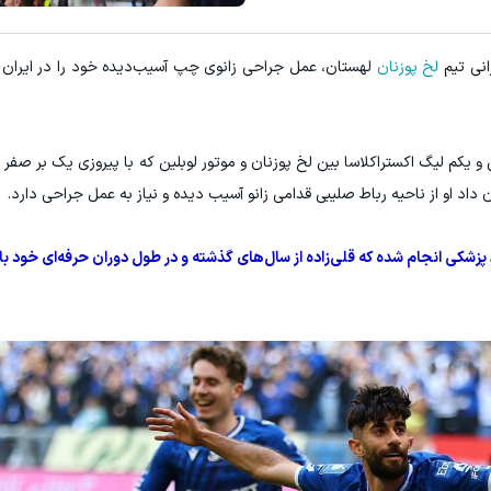
درآمد ماهی 800 میلیونی رویا نیست! امتحانش مجانیه😉
لخ پوزنان
لهستان، عمل جراحی زانوی چپ آسیب‌دیده خود را در ایران
ثبت درخواست
کلیک کن!
 یکم لیگ اکستراکلاسا بین لخ پوزنان و موتور لوبلین که با پیروزی یک بر صفر 
 او از ناحیه رباط صلیبی قدامی زانو آسیب دیده و نیاز به عمل جراحی دارد.
 پزشکی انجام شده که قلی‌زاده از سال‌های گذشته و در طول دوران حرفه‌ای خود با