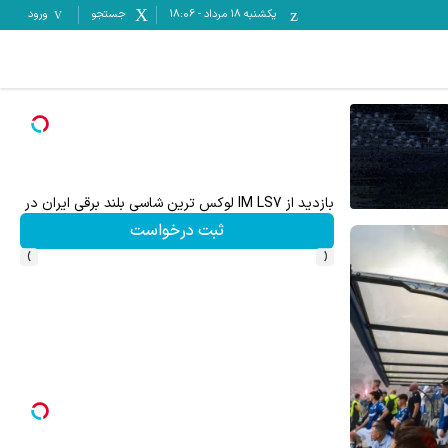
یکشنبه ۱۸ مرداد
-
18:06
جستجو
ورود
ت خالیه!45%تخفیف
بازدید از IM LS7 لوکس ترین شاسی بلند برقی ایران در باشگاه انقلاب
ثبت درخواست
›
‹