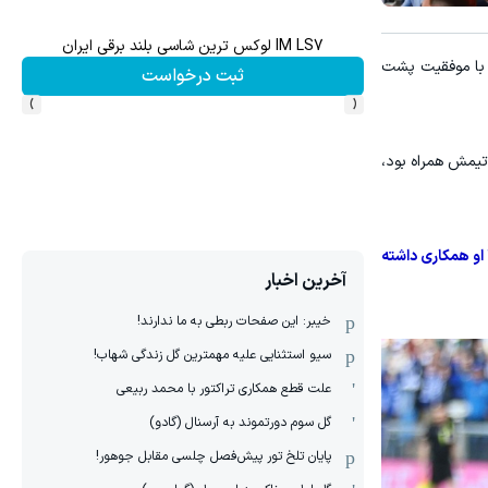
IM LS7 لوکس ترین شاسی بلند برقی ایران
 با موفقیت پشت
ثبت درخواست
›
‹
تیمش همراه بود،
 او همکاری داشته
آخرین اخبار
خیبر: این صفحات ربطی به ما ندارند!
سیو استثنایی علیه مهمترین گل زندگی شهاب!
علت قطع همکاری تراکتور با محمد ربیعی
گل سوم دورتموند به آرسنال (گادو)
پایان تلخ تور پیش‌فصل چلسی مقابل جوهور!