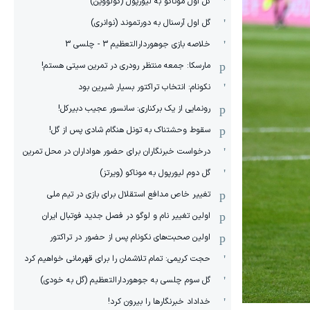
گل اول موناکو به لیورپول (گولووین)
گل اول آرسنال به دورتموند (نوانری)
خلاصه بازی جوهوردارالتعظیم 3 - چلسی 3
مارسکا: جمعه منتظر رودری در تمرین سیتی هستم!
نکونام: انتخاب تراکتور بسیار شیرین بود
رونمایی از یک برکناری: سانسور عجیب دبیرکل!
سقوط وحشتناک به تونل هنگام شادی پس از گل!
درخواست خبرنگاران برای حضور هواداران در محل تمرین
گل دوم لیورپول به موناکو (ویرتز)
تغییر خاص مدافع استقلال برای بازی در تیم ملی
اولین تغییر نام و لوگو در فصل جدید فوتبال ایران
اولین صحبت‌های نکونام پس از حضور در تراکتور
حجت کریمی: تمام تلاشمان را برای قهرمانی خواهیم کرد
گل سوم چلسی به جوهوردارالتعظیم (گل به خودی)
خداداد خبرنگارها را بیرون کرد!