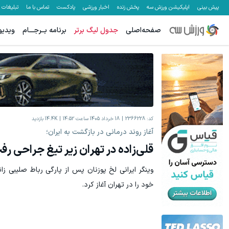
پیش بینی
اپلیکیشن ورزش سه
پخش زنده
اخبار ورزشی
پادکست
تماس با ما
تبلیغات
صفحه‌اصلی
جدول لیگ برتر
برنامه بــرجـــام
ویدیو
جای بخیه داری؟؟ فقط در 3 هفته ترمیمش کن!😍
IM LS7 لوکس ترین شاسی بلن
کلیک کن!
کد:
2366228
18 خرداد 1405 ساعت 14:52
14.4K
بازدید
آغاز روند درمانی در بازگشت به ایران؛
قلی‌زاده در تهران زیر تیغ جراحی رف
وینگر ایرانی لخ پوزنان پس از پارگی رباط صلیبی زا
خود را در تهران آغاز کرد.