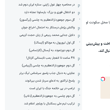
در محاصره چهار غول ژاپنی: ستاره ایران دوم شد
دو انتقال فوری و بزرگ: بارسلونا عجله دارد
گل سوم جوهوردارالتعظیم به چلسی (برگسون)
 با محل سکونت او
واکنش پژمان درستکار به احتمال اخراج جوان
دلایل جدایی محمد ربیعی از زبان حجت کریمی
گل اول لیورپول به موناکو (ایساک)
داخت و پیش‌بینی
گل دوم دورتموند به آرسنال (کارتساس)
بال کند.
48 ساعت تا انفجار بمب تابستانی کارتال!
گل دوم جوهوردارالتعظیم به چلسی (آریباس)
عنایتی به دنبال جذب پاسور سرشناس لیگ برتر
پاسخ تراکتور به ادعای سرباز شدن بیرانوند
ترامپ در پی خاتمه جنگ با ایران است
گل دوم چلسی به جوهوردارالتعظیم (دلاپ)
ترکیب تیم ملی بسکتبال با ویلچر اعلام شد