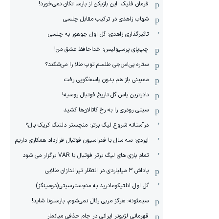
فرمان فلیک: این بازیکن از بارسا تکان نمی‌خورد!
شهاب زاهدی در ترکیب مقابل چلسی
تاثیرگذاری زاهدی؛ گل اول جوهور به چلسی
چپ‌پای پرسپولیس: خداحافظ عشق من!
ستاره پی‌اس‌جی طلسم توپ طلا را می‌شکند؟
ممبینی باز هم بدون پاسخگویی رفت
نادر‌ترین پاس گل تاریخ فوتبال روسیه!
سیتی رودری را به رخ کاتالان‌ها کشید
درآستانه شروع لیگ برتر؛ منچستر دلتنگ کریک بال؟
ایزدی: سه سال با فدراسیون فوتبال قرارداد همکاری داریم
تمام بازی های لیگ برتر فوتبال با VAR برگزار می شود
پاداش 3 میلیاردی در انتظار تیراندازان طلایی
گل اول اتلتیکومادرید به منچسترسیتی(دومینگز)
سیمئونه: هرگز مربی رئال نمی‌شوم، بارسلونا شاید!
قهرمانی لژیونر ایرانی در جام حذفی میانمار