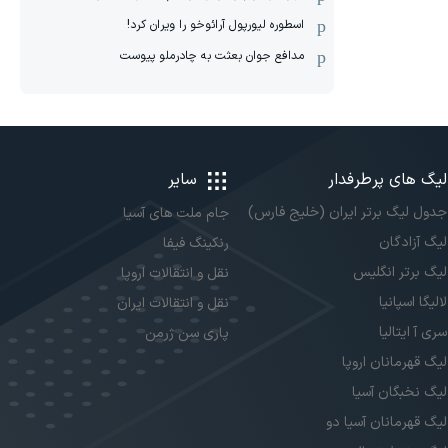
اسطوره لیورپول آرائوخو را ویران کرد!
مدافع جوان بعثت به چادرملو پیوست
لیگ های پرطرفدار
سایر
جدول لیگ برتر ایران (خلیج فارس)
جام ملت های آسیا
لیگ آزادگان
رنکینگ فیفا
لیگ برتر انگلیس
نقل و انتقالات اروپا
لالیگا اسپانیا
نقل و انتقالات ایران
سری آ ایتالیا
پاری سن ژرمن
لیگ قهرمانان اروپا
لیگ نخبگان آسیا
لیگ قهرمانان آسیا دو