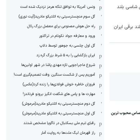
وکس ترین شاسی بلند
ونس: آمریکا به توافق تنگه هرمز نزدیک شده است
گل سوم منچسترسیتی به اتلتیکو مادرید(آیت نوری)
راه حل هوش مصنوعی برای معضل بزرگ رئال
ورود و معارفه جواد نکونام در تراکتور
گل اول چلسی به جوهور توسط دلاپ
ایران بازگشایی را به ۵ شرط بزرگ گره زد
شروع ماجراجویی تازه مهدی پاشا در شهر اولین‌ها
آموریم پس از شکست سنگین: وقت تصمیم‌گیری است!
فروزان خاطره خوش فولادی‌ها را زنده کرد(عکس)
مهارت ها و پاس های شگفت انگیز برونو فرناندز!
گل دوم منچسترسیتی به اتلتیکو مادرید(مرموش)
گل اول منچسترسیتی به اتلتیکو مادرید(مرموش)
رقبای تیم ملی بسکتبال در ناگویا مشخص‌ شدند
راز قهرمان لیگ ملت‌ها به روایت آمار