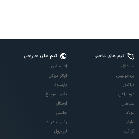
تیم های داخلی
تیم های خارجی
استقلال
آث میلان
پرسپولیس
اینتر میلان
تراکتور
بارسلونا
ذوب آهن
بایرن مونیخ
سپاهان
آرسنال
فولاد
چلسی
ملوان
رئال مادرید
گل‌گهر
لیورپول