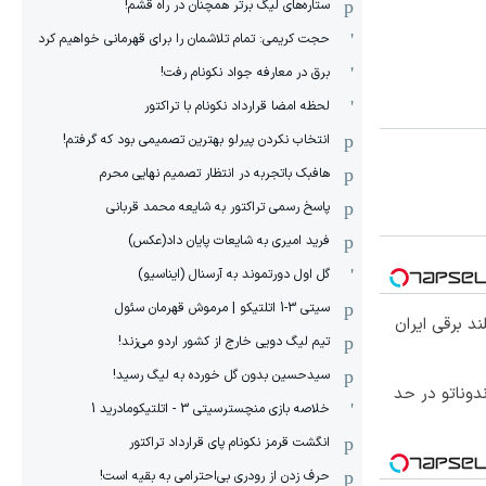
ستاره‌های لیگ برتر همچنان در راه قشم!
حجت کریمی: تمام تلاشمان را برای قهرمانی خواهیم کرد
برق در معارفه جواد نکونام رفت!
لحظه امضا قرارداد نکونام با تراکتور
انتخاب نکردن پیرلو بهترین تصمیمی بود که گرفتم!
هافبک باتجربه در انتظار تصمیم نهایی محرم
پاسخ رسمی تراکتور به شایعه محمد قربانی
فرید امیری به شایعات پایان داد(عکس)
گل اول دورتموند به آرسنال (ایناسیو)
سیتی 3-1 اتلتیکو | مرموش قهرمان سئول
تیم لیگ دویی خارج از کشور اردو می‌زند!
سیدحسین بدون گل خورده به لیگ رسید!
تخفیف دندوناتو در حد
خلاصه بازی منچسترسیتی 3 - اتلتیکومادرید 1
انگشت قرمز نکونام پای قرارداد تراکتور
حرف زدن از رودری بی‌احترامی به بقیه است!