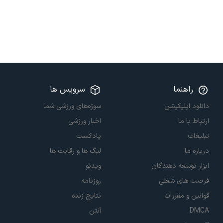
راهنما
سرویس ها
دانلود اپلیکیشن
سوژه‌های ورزشی شما
ارتباط با ما
اخبار ورزشی
تبلیغات
پادکست
درباره ما
لیگ ها و رقابت ها
ابزار توسعه دهندگان
ویدئو
فرصت های شغلی
روزنامه
قوانین و مقررات
نتایج زنده
DMCA
آنتن