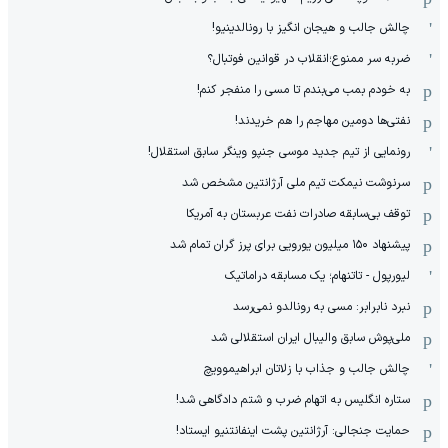
چالش جالب و هیجان انگیز با رونالدینیو!
ضربه سر ممنوع؛انقلاب در قوانین فوتبال؟
به خودم بمب می‌بندم تا مسی را منفجر کنم!
نفتی‌ها دومین مهاجم را هم خریدند!
رونمایی از تیم جدید موسی جنپو وینگر سابق استقلال!
سرنوشت نیمکت تیم ملی آرژانتین مشخص شد
توقف بی‌سابقه صادرات نفت عربستان به آمریکا
پیشنهاد ۱۵۰ میلیون یورویی برای پرز گران تمام شد
لیورپول - تاتنهام؛ یک مسابقه دراماتیک
نبرد نابرابر: مسی به رونالدو نمی‌رسد
ملی‌پوش سابق والیبال ایران استقلالی شد
چالش جالب و جذاب با زلاتان ابراهیموویچ
ستاره انگلیس به اتهام ضرب و شتم دادگاهی شد!
حمایت جنجالی: آرژانتین پشت اینفانتنیو ایستاد!