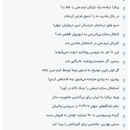
پیاتزا نیامده یک بازیکن تیم ملی را خط زد!
در رئال مادرید ما را احمق فرض کرده‌اند
سیو های درخشان خردسال ترین دروازبان جهان!
انتقال ستاره پی‌اس‌جی به لیورپول قطعی شد؟
کاپیتان تیم ملی در استقلال ماندنی شد
این 10 نفر به عروسی رونالدو دعوت نمی‌شوند!
رسمی: گلر منچستریونایتد لالیگایی شد
گل اول بایرن مونیخ به استون ویلا توسط کیم مین جائه
رودری، به زودی متوجه می‌شوی چه اشتباهی کردی!
استقلال ستاره تیمش را چنگ کاله در آورد!
ورود پیاتزا به ایران برای بزرگ‌ترین ماموریت سال
جام باشگاه‌های جهان تا ۲۰۲۷ در سرزمین والیبال
گزینه پرسپولیس با ۷۰ میلیارد تومان به فروش رسید
سیتی بهترین جانشین برای کاپیتانش را پیدا کرد