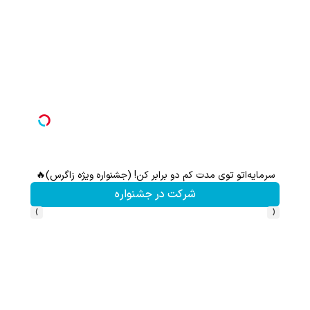
سرمایه‌اتو توی مدت کم دو برابر کن! (جشنواره ویژه زاگرس)🔥
شرکت در جشنواره
›
‹