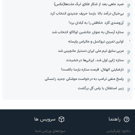
صید ماهی بعد از شکار طلای لیگ ملت‌ها(عکس)
بی‌خیال درآمد بالا: بارسا حریف جدیدی انتخاب کرد
آرزومندی گارد خلاقش را به آبادان برد!
ستاره آرسنال به عنوان جانشین لوکاکو انتخاب شد
اولین تمرین نیوکسل و ماتیاس یایسله
مربی سابق تیم ملی ایران دستیار مانچینی شد
ستاره ژاپن اول شد، ایرانی‌ها درخشیدند
نارضایتی الهلال: قیمت ستاره بارسا بالاست!
پاسخ منفی ترامپ به درخواست موشکی جدید زلنسکی
زبیر استقلال با پاس گل برگشت
راهنما
سرویس ها
دانلود اپلیکیشن
سوژه‌های ورزشی شما