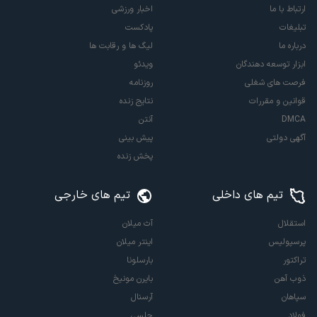
ارتباط با ما
اخبار ورزشی
تبلیغات
پادکست
درباره ما
لیگ ها و رقابت ها
ابزار توسعه دهندگان
ویدئو
فرصت های شغلی
روزنامه
قوانین و مقررات
نتایج زنده
DMCA
آنتن
آگهی دولتی
پیش بینی
پخش زنده
تیم های داخلی
تیم های خارجی
استقلال
آث میلان
پرسپولیس
اینتر میلان
تراکتور
بارسلونا
ذوب آهن
بایرن مونیخ
سپاهان
آرسنال
فولاد
چلسی