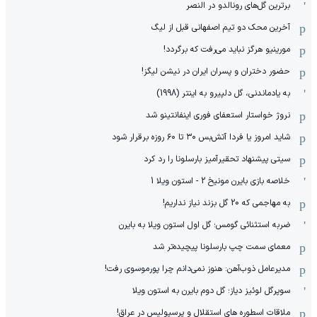
برترین گل‌های رونالدو در النصر
آخرین محک دو تیم اصفهانی قبل از لیگ
مورینیو هرگز نباید می‌رفت که برگردد!
حضور دختران و پسران ایران در نیشن لیگز!
به یادماندنی، گل دلپیرو به اینتر (1998)
نروژ خواستار استعفای فوری اینفانتینو شد
شاید امروز یا فردا آتش‌بس ۳۰ تا ۶۰ روزه برقرار شود
سیتی پیشنهاد تحقیرآمیز بارسلونا را رد کرد
خلاصه بازی بایرن مونیخ 2 - استون ویلا 1
به مهاجمی که 20 گل بزند نیاز نداریم!
ضربه استثنائی گومس؛ گل اول استون ویلا به بایرن
معمای سمت چپ بارسلونا پیچیده‌تر شد
مدیرعامل ذوب‌آهن: هنوز نمی‌دانم چرا پورموسوی رفت!
سوپرگل لوئیز دیاز؛ گل دوم بایرن به استون ویلا
ملاقات اسطوره های استقلال و پرسپولیس در عراق!