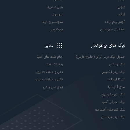
ملوان
رئال مادرید
گل‌گهر
لیورپول
آلومینیوم اراک
منچستریونایتد
استقلال خوزستان
یوونتوس
لیگ های پرطرفدار
سایر
جدول لیگ برتر ایران (خلیج فارس)
جام ملت های آسیا
لیگ آزادگان
رنکینگ فیفا
لیگ برتر انگلیس
نقل و انتقالات اروپا
لالیگا اسپانیا
نقل و انتقالات ایران
سری آ ایتالیا
پاری سن ژرمن
لیگ قهرمانان اروپا
لیگ نخبگان آسیا
لیگ قهرمانان آسیا دو
لیگ برتر فوتسال