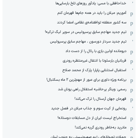
خداحافظی با مسی؛ یادآور روزهای تلخ بارسایی‌ها
آموریم: میلان را باید در همه جام‌ها قهرمان کنم
سه کشور منطقه توافقنامه‌ی نظامی امضا کردند
تیم جدید مهاجم سابق پرسپولیس در سوپر لیگ ترکیه!
تیم جدید سردار دورسون ، مهاجم سابق پرسپولیس
دیومانده اولین بازی با رئال را از دست داد
قربانیان بارسلونا با انتقال غیرمنتظره رودری
استقبال استثنایی پاپارا پارک از محمد صلاح
برنامه ویژه داوری برای عبور از مهم‌ترین 2 ماه بسکتبال!
رسمی: وینگر پرحاشیه استقلال راهی یونان شد
قهرمان جهان آرسنال را ترک می‌کند!
رونمایی از کیت سوم و جذاب میلان در فصل جدید
استخراج لیست ایران از دل مسابقات دوستانه!
مادرید به‌خاطر رودری گریه نمی‌کند!
حملات توپخانه‌ای رژیم صهیونیستی به جنوب لبنان