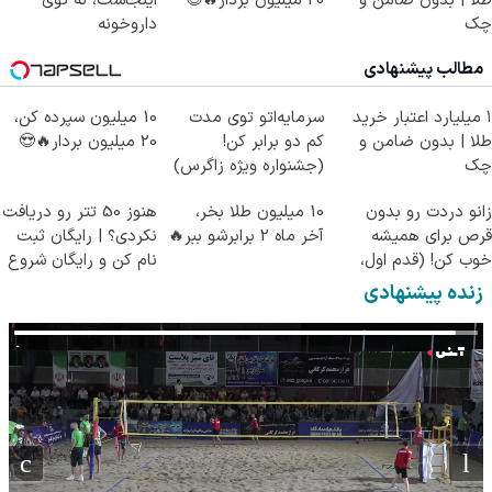
طلا | بدون ضامن و
20 میلیون بردار🔥😍
اینجاست، نه توی
چک
داروخونه
مطالب پیشنهادی
۱ میلیارد اعتبار خرید
سرمایه‌اتو توی مدت
10 میلیون سپرده کن،
طلا | بدون ضامن و
کم دو برابر کن!
20 میلیون بردار🔥😍
چک
(جشنواره ویژه زاگرس)
🔥
زانو دردت رو بدون
10 میلیون طلا بخر،
هنوز 50 تتر رو دریافت
قرص برای همیشه
آخر ماه 2 برابرشو ببر🔥
نکردی؟ | رایگان ثبت
خوب کن! (قدم اول،
نام کن و رایگان شروع
پرسش‌نامه)
کن!
زنده پیشنهادی