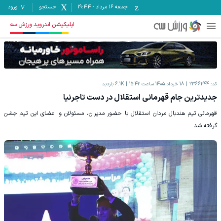
جمعه ۱۶ مرداد
-
19:44
جستجو
ورود
اپلیکیشن اندروید ورزش سه
کد:
2366244
18 خرداد 1405 ساعت 15:42
6.1K
بازدید
جدیدترین جام قهرمانی استقلال در دست تاجرنیا
قهرمانی تیم هندبال مردان استقلال با حضور مدیران، مسئولان و اعضای این تیم جشن
گرفته شد.