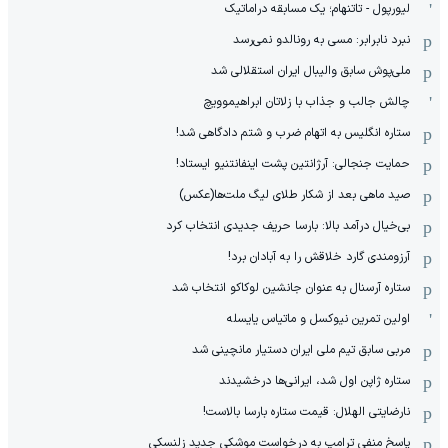
لیورپول - تاتنهام؛ یک مسابقه دراماتیک
نبرد نابرابر: مسی به رونالدو نمی‌رسد
ملی‌پوش سابق والیبال ایران استقلالی شد
چالش جالب و جذاب با زلاتان ابراهیموویچ
ستاره انگلیس به اتهام ضرب و شتم دادگاهی شد!
حمایت جنجالی: آرژانتین پشت اینفانتنیو ایستاد!
صید ماهی بعد از شکار طلای لیگ ملت‌ها(عکس)
بی‌خیال درآمد بالا: بارسا حریف جدیدی انتخاب کرد
آرزومندی گارد خلاقش را به آبادان برد!
ستاره آرسنال به عنوان جانشین لوکاکو انتخاب شد
اولین تمرین نیوکسل و ماتیاس یایسله
مربی سابق تیم ملی ایران دستیار مانچینی شد
ستاره ژاپن اول شد، ایرانی‌ها درخشیدند
نارضایتی الهلال: قیمت ستاره بارسا بالاست!
پاسخ منفی ترامپ به درخواست موشکی جدید زلنسکی