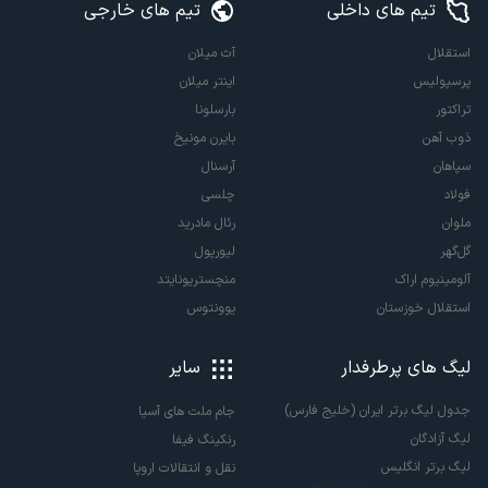
تیم های داخلی
تیم های خارجی
استقلال
آث میلان
پرسپولیس
اینتر میلان
تراکتور
بارسلونا
ذوب آهن
بایرن مونیخ
سپاهان
آرسنال
فولاد
چلسی
ملوان
رئال مادرید
گل‌گهر
لیورپول
آلومینیوم اراک
منچستریونایتد
استقلال خوزستان
یوونتوس
لیگ های پرطرفدار
سایر
جدول لیگ برتر ایران (خلیج فارس)
جام ملت های آسیا
لیگ آزادگان
رنکینگ فیفا
لیگ برتر انگلیس
نقل و انتقالات اروپا