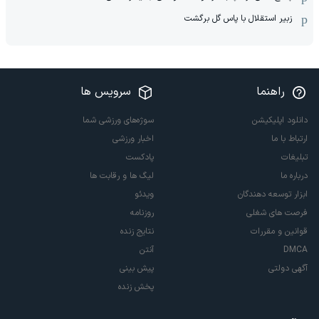
زبیر استقلال با پاس گل برگشت
راهنما
سرویس ها
دانلود اپلیکیشن
سوژه‌های ورزشی شما
ارتباط با ما
اخبار ورزشی
تبلیغات
پادکست
درباره ما
لیگ ها و رقابت ها
ابزار توسعه دهندگان
ویدئو
فرصت های شغلی
روزنامه
قوانین و مقررات
نتایج زنده
DMCA
آنتن
آگهی دولتی
پیش بینی
پخش زنده