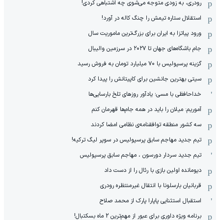
رودری، به زودی متوجه می‌شوی چه اشتباهی کردی!
استقلال ستاره تیمش را چنگ کاله در آورد!
ورود پیاتزا به ایران برای بزرگ‌ترین ماموریت سال
جام باشگاه‌های جهان تا ۲۰۲۷ در سرزمین والیبال
گزینه پرسپولیس با ۷۰ میلیارد تومان به فروش رسید
سیتی بهترین جانشین برای کاپیتانش را پیدا کرد
خداحافظی با مسی؛ یادآور روزهای تلخ بارسایی‌ها
آموریم: میلان را باید در همه جام‌ها قهرمان کنم
سه کشور منطقه توافقنامه‌ی نظامی امضا کردند
تیم جدید مهاجم سابق پرسپولیس در سوپر لیگ ترکیه!
تیم جدید سردار دورسون ، مهاجم سابق پرسپولیس
دیومانده اولین بازی با رئال را از دست داد
قربانیان بارسلونا با انتقال غیرمنتظره رودری
استقبال استثنایی پاپارا پارک از محمد صلاح
برنامه ویژه داوری برای عبور از مهم‌ترین 2 ماه بسکتبال!