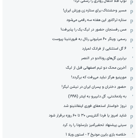
توپ طلا انتقال رودری را رسمی کرد!
مسیر وحشتناک برای ستاره زن ورزش ایران!
ستاره تراکتور این هفته سه رقمی می‌شود
مس رفسنجان حضور در لیگ یک را پذیرفت!
رسمی: وینگر 60 میلیونی رئال به فیورنتینا پیوست
6 گل استثنایی از فرانک لمپارد
برترین گل‌های رونالدو در النصر
آخرین محک دو تیم اصفهانی قبل از لیگ
مورینیو هرگز نباید می‌رفت که برگردد!
حضور دختران و پسران ایران در نیشن لیگز!
به یادماندنی، گل دلپیرو به اینتر (1998)
نروژ خواستار استعفای فوری اینفانتینو شد
شاید امروز یا فردا آتش‌بس ۳۰ تا ۶۰ روزه برقرار شود
سیتی پیشنهاد تحقیرآمیز بارسلونا را رد کرد
خلاصه بازی بایرن مونیخ 2 - استون ویلا 1