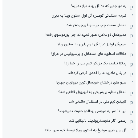
به مهاجمی که 20 گل بزند نیاز نداریم!
ضربه استثنائی گومس؛ گل اول استون ویلا به بایرن
معمای سمت چپ بارسلونا پیچیده‌تر شد
مدیرعامل ذوب‌آهن: هنوز نمی‌دانم چرا پورموسوی رفت!
سوپرگل لوئیز دیاز؛ گل دوم بایرن به استون ویلا
ملاقات اسطوره های استقلال و پرسپولیس در عراق!
پیاتزا نیامده یک بازیکن تیم ملی را خط زد!
در رئال مادرید ما را احمق فرض کرده‌اند
سیو های درخشان خردسال ترین دروازبان جهان!
انتقال ستاره پی‌اس‌جی به لیورپول قطعی شد؟
کاپیتان تیم ملی در استقلال ماندنی شد
این 10 نفر به عروسی رونالدو دعوت نمی‌شوند!
رسمی: گلر منچستریونایتد لالیگایی شد
گل اول بایرن مونیخ به استون ویلا توسط کیم مین جائه