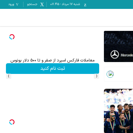
شنبه ۱۷ مرداد
-
07:45
جستجو
ورود
میدونستی میتونی از بالا رفتن ارزش سهام گوگل سود کسب 
ثبت نام کنید
›
‹