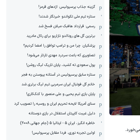
گزینه جذاب پرسپولیس: اژدهای قرمز!
ستاره تیم ملی تکواندو خبرنگار شدند!
رسمی: قرارداد هافبک میلان فسخ شد
برترین گل های رونالدو نازاریو برای رئال مادرید
پزشکیان: چرا من و ترامپ توافق را امضا کردیم؟
تصاویری که باعث سردرد مهدی تارتار می‌شود!
پول سعودی ته کشید، پایان تاریک لیگ روشن!
ستاره سابق پرسپولیس در آستانه پیوستن به فجر
خانم گل فوتبال ایران سرمربی تیم لیگ برتری شد
پایان بازی تیم یحیی و علی منصور با کتک‌کاری!
سنای آمریکا لایحه تحریم ایران و روسیه را تصویب کرد
دلیل غیبت کاپیتان استقلال در بازی دوستانه
خاطره انگیز، ایران 5 - ایتالیا 5 (جام جهانی 2008)
ی‌خورد.
اولین تجربه نوری، فردا مقابل پرسپولیس!