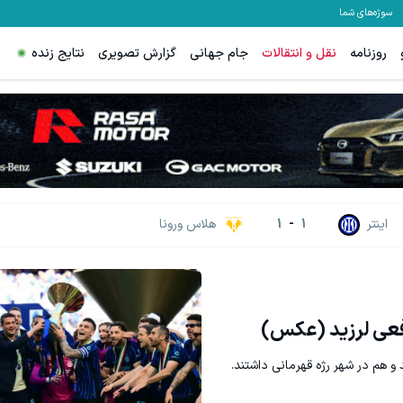
سوژه‌های شما
روزنامه
نقل و انتقالات
جام جهانی
گزارش تصویری
نتایج زنده
ترید EURUSD با اسپرد از صفر پیپ
دریافت 50 تتر !
ثبت نام کنید
اینتر
1
-
1
هلاس ورونا
افعی لرزید (عکس)
د و هم در شهر رژه قهرمانی داشتند.