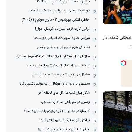
برترین لحظات موتو GP در سال 2026
دو خرید بعدی پرسپولیس مشخص شدند
خاطره انگیز، یوونتوس 2 - بایرن مونیخ 1 (2005)
اولین کارت قرمز نسل زد فوتبال جهان!
غافلگیر شدند. در
میزبان جدید سوپرجام اسپانیا کجاست؟
تمام گل های مسی در جام های جهانی
سازمان ملل: منتظر نتایج مذاکرات تنگه هرمز هستیم
اختصاصی: احتمال تعویق شروع فصل جدید
مشکل در نهایی شدن خرید جدید آرسنال
منصوریان: داور بازی فوتبال را به بوکس تبدیل کرد
شکارچیان ثانیه‌ها، گل های لحظه آخر
یاسین در دو راهی سپاهان- نساجی
کانسلو در تمرین الهلال: رویای بارسا نابود شد؟
تراکتور دو هافبک در دروازه‌اش دارد!
استارت فصل جدید تنها نماینده البرز