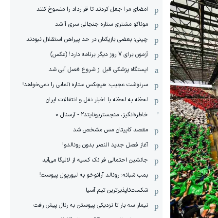
امضای مرا جعل کردند تا قرارداد را منسوخ کنند
موناکو مشتری ستاره جنجالی سری آ شد
چینی: بعضی بازیکنان در حد پیراهن استقلال نبودند
آزمون برای 7 روز دیگر برنامه دارد! (عکس)
ایستگاه پزشکی قبل از شروع فصل آبی شد
سرنوشت عجیب: هیچکس ستاره آلمانی را نمی‌خواهد!
لحظه به لحظه با اخبار نقل و انتقالات ایران
خاطره‌انگیز، منچستریونایتد2 - آرسنال 0
مقصد کاپیتان مس مشخص شد
آغاز فصل جدید النصر بدون رونالدو!
جانشین احتمالی فرانک کسیه از لالیگا می‌آید
بمب شبانه: رونالد آرائوخو به لیورپول پیوست!
شکست‌ناپذیرترین تیم آسیا
نیمار سه بار تا نزدیکی پیوستن به رئال پیش رفت