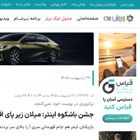
پیش بینی
اپلیکیشن ورزش سه
پخش زنده
اخبار ورزشی
پادکست
تماس با ما
تبلیغات
صفحه‌اصلی
جدول لیگ برتر
برنامه بــرجـــام
ویدیو
معاملات فارکس اسپرد از صفر و تا ۵۰۰ دلار بونوس
هنوز 50 تتر رو دریافت نکردی؟ | رایگان ثبت نام کن و رایگان شروع کن!
ثبت نام کنید
27 اردیبهشت 1405
کد:
2361612
27 اردیبهشت 1405 ساعت 20:34
38.1K
بازدید
نراتزوری در پوست خود نمی‌گنجد
جشن باشکوه اینتر: میلان زیر پای 
بازیکنان اینتر هم جام قهرمانی سری آ را بالای سر بردن