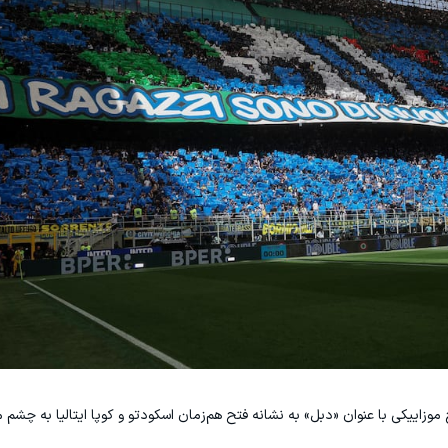
زاییکی با عنوان «دبل» به نشانه فتح هم‌زمان اسکودتو و کوپا ایتالیا به چشم م