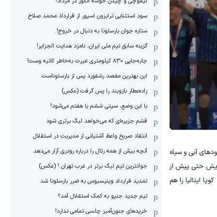
لیموچی و چیدن خوشه انگور در مرداد!
سود استثنایی ترابزون اسپور از قرارداد محمد صلاح
ستاره جوان بارسلونا به دنبال در خروج!
گزینه سابق تیم ملی ایران، نامزد هدایت الجزایر!
جابه‌جایی ۸۳۰ کیلومتری غیرت به‌خاطر کانیه وست!
این بهترین مقصد رشفورد پس از بارسلوناست
زاده‌عطار بازوبند را پس گرفت (عکس)
با این وضع، سیتی ششم یا هفتم می‌شود!
قشم جزیره‌ای که می‌خواهد لیگ برتری شود
انتقاد صریح واعظ آشتیانی از مدیریت در استقلال
آنچه بیش از همه رئال را درباره رودری آزار می‌دهد
ت ۱۵ برابر ورونا در اتمسفری پر از دودهای آبی و سیاه
هایش حتی پیش از
جوانترین تیم لیگ برتر در غرب تهران ! (عکس)
وپا ایتالیا را هم
تمدید قرارداد وینیسیوس به ضرر بارسلونا شد
تیم جدید جنپو به کمک استقلال آمد؟
خریدهای جنون‌آمیز چلسی تمامی ندارد!