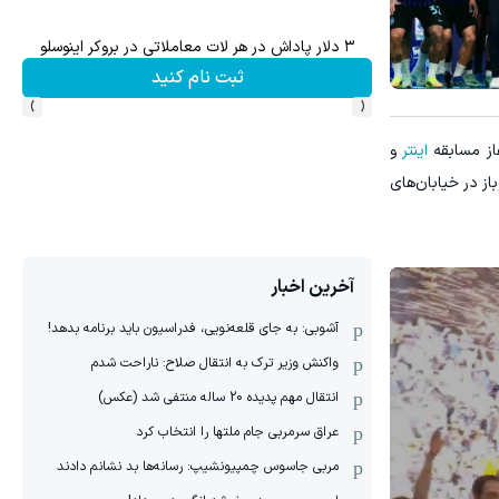
ش سهام گوگل سود کسب کنی؟
ترید XAUUSD با اسپرد از صفر پیپ
ثبت نام کنید
›
‹
از مسابقه
اینتر
و
از در خیابان‌های
آخرین اخبار
آشوبی: به جای قلعه‌نویی، فدراسیون باید برنامه بدهد!
واکنش وزیر ترک به انتقال صلاح: ناراحت شدم
انتقال مهم پدیده 20 ساله منتفی شد (عکس)
عراق سرمربی جام ملتها را انتخاب کرد
مربی جاسوس چمپیونشیپ: رسانه‌ها بد نشانم دادند