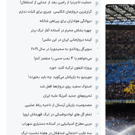
حمایت تاجرنیا از رامین بعد از جدایی از استقلال!
گران‌ترین دروازه‌بان انگلیس: چیزی برای اثبات ندارم
دیوانگی هواداران برای پیراهن شالکه
چهره بشاش محرم در آستانه آغاز لیگ برتر
آینده دروازه‌بانی ایران در این عکس!
سوپرگل رونالدو به سمپدوریا در سال 2019
می‌خواهم با 4 بمب مسی را منفجر کنم!
پروژه تایفون ترکیه کلید خورد
مورینیو به بازیکنان می‌گوید چه باید بخورند!
استوک سعید روی دروازه‌ها قفل شد
تحریم‌های جدید آمریکا علیه ایران
مصدومیت بازیکن آرسنال از ناحیه رباط صلیبی
تمام گل های لواندوفسکی در لیگ قهرمانان اروپا
مربی مطرح اسپانیایی در آستانه دستیاری سهراب
سه غایب احتمالی استقلال در هفته نخست لیگ