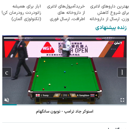
معتبر
انواع ساس
بهترین داروهای لاغری
خریدآمپول‌های لاغری
1بار برای همیشه
برای شروع کاهش
از داروخانه های
زانودردت رودرمان کن!
وزن، ارسال از داروخانه
اطرافت، ارسال فوری
(تکنولوژی آلمان)
های نزدیکت!
همراه با پک یخ!
◂پرسشنامه▸
زنده پیشنهادی
اسنوکر جاد ترامپ - نوپون سانگهام