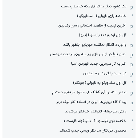
یک کشور دیگر به توافق مکه خواهد پیوست
خالاصه بازی ناپولی 1 - سلتاویگو 1
آخرین آپدیت از مقصد احتمالی رامین رضاییان!
گل اول اودینزه به بارسلونا (بایو)
والورده: انتظار نداشتم مورینیو اینطور باشد
اتفاق تلخ در اولین بازی یایسله روی نیمکت نیوکسل
آغاز به کار سرمربی جدید قهرمان آسیا
دو خرید پایانی در راه اصفهان
گل اول سلتاویگو به ناپولی (جوتگلا)
نیکفر: منتظر رأی CAS برای مجوز حرفه‌ای هستیم
برد ۲ گله برزیلی‌ها ایران در آستانه آغاز لیگ برتر
وقتی ملی‌پوشان تکواندو خبرنگار می‌شوند
خلاصه بازی بارسلونا 1 - ناتینگهام فارست 0
محمدی: بازیکنان مد نظر ویسی جذب شده‌اند