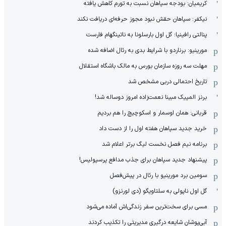
کریمیان: بودجه سپاهان نسبت به تورم کاهش یافته
نیکفر: سپاهان حقش نبود مجوز حرفه‌ای دریافت نکند
پنالتی رافینیا؛ گل اول بارسلونا به ناتینگهام فارست
مورینیو: برناردو با شرایط بدی به رئال اضافه شده
مهلت سه روزه سازمان بورس به مالک باشگاه استقلال
تاریخ احتمالی دربی مشخص شد
برنز المپیک مبینا نعمت‌زاده امروز دوساله شد!
قربانی: همان اوسمار و اسکوچیچ را هم بردیم
خرید جدید سپاهان هفته اول را از دست داد
برنامه نیم فصل نخست لیگ برتر اعلام شد
پیشنهاد جدید سپاهان برای جذب مدافع پرسپولیس!
سومین برد مورینیو با رئال در پیش‌فصل
گل اول ناپولی به سلتاویگو (دی لورنزو)
مسی برای سخت‌ترین سفر زندگی‌اش آماده می‌شود
آبی‌پوشان شایعه درگیری مدیریتی را تکذیب کردند