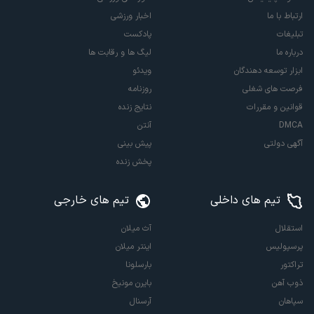
ارتباط با ما
اخبار ورزشی
تبلیغات
پادکست
درباره ما
لیگ ها و رقابت ها
ابزار توسعه دهندگان
ویدئو
فرصت های شغلی
روزنامه
قوانین و مقررات
نتایج زنده
DMCA
آنتن
آگهی دولتی
پیش بینی
پخش زنده
تیم های داخلی
تیم های خارجی
استقلال
آث میلان
پرسپولیس
اینتر میلان
تراکتور
بارسلونا
ذوب آهن
بایرن مونیخ
سپاهان
آرسنال