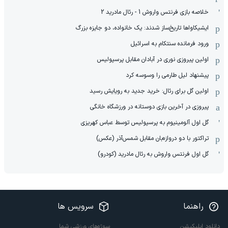
خلاصه بازی فرنتس واروش 1 - رئال مادرید 2
ایشیکاوا‌ها تاریخ‌ساز شدند: یک خانواده، دو جایزه بزرگ
ورود فرمانده سنتکام به اسرائیل
اولین پیروزی نوری در آبادان مقابل پرسپولیس
پیشنهاد لیل طارمی را وسوسه کرد
اولین گل برای رئال: خرید جدید به رویایش رسید
پیروزی در آخرین بازی دوستانه در ورزشگاه خانگی
گل اول آلومینیوم به پرسپولیس توسط عباس کهریزی
تراکتور با دو دروازه‌بان مقابل شمس‌آذر (عکس)
گل اول فرنتس واروش به رئال مادرید (کودرو)
راهنما
سرویس ها
دانلود اپلیکیشن
سوژه‌های ورزشی شما