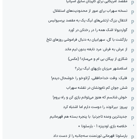
مقصد آمریکایی برای کاپیتان سابق اسپانیا
نسخه سهراب برای عبور از محدودیت‌های استقلال
انتقال بزرگ ارتشی‌های لیگ یک به مقصد پرسپولیس
گواردیولا اشک همه را در رختکن در آورد
بازگشت با گل، سهرابیان به دنبال فراموشی روزهای تلخ
از عرش به فرش: مرد نابغه‌ بدون تیم ماند
شکاری از پیکان بی ام و می‌سازد! (عکس)
اسلامشهر میزبان بازیهای لیگ برتر؟
فلیک: وقت خداحافظی، آرائوخو را خوشحال دیدم!
شش جوان کم نام‌و‌نشان در نقشه سهراب
خوش شانسم که هنوز می‌توانم بازی کن و راه بروم!
پیروز: بیرانوند را دوست دارم اما اشتباه کرد
جدیدترین وعده تاجرنیا: با پنجره بسته هم قهرمانیم
خلاصه بازی اودینزه 1 - بارسلونا 0
بارسلونا قهرمانی تورنمنت سه‌جانبه را از دست داد