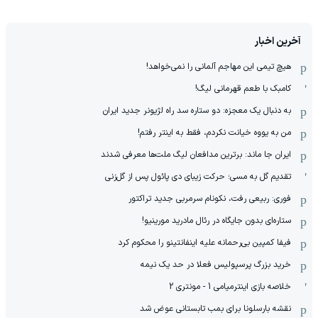
آخرین اخبار
هیچ‌ تیمی این مهاجم آلمانی را نمی‌خواهد!
کامبک با طعم قهرمانی لیگ!
به دنبال یک معجزه: دو ستاره سد راه لژیونر جدید ایران
من به یووه خیانت نکردم، فقط به اینتر رفتم!
ایران جا ماند: برترین مدافعان لیگ ملت‌ها معرفی شدند
تقدیم گل به مسی؛ حرکت زیبای دی پائول پس از گل‌زنی
فوری: ربیعی رفت، نکونام سرمربی جدید تراکتور
ستاره‌ای بدون جایگاه در رئال مادرید مورینیو!
فیفا کمپین بی‌رحمانه علیه اینفانتینو را محکوم کرد
خرید بزرگ پرسپولیس فعلا در حد یک نیمه
خلاصه بازی اینترمیامی 1 - مونتری 2
نقشه بارسلونا برای بمب تابستانی عوض شد