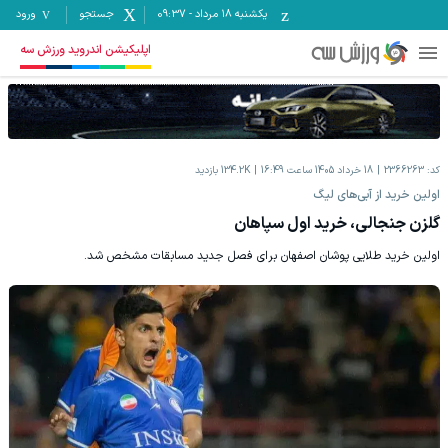
یکشنبه ۱۸ مرداد
-
09:37
جستجو
ورود
اپلیکیشن اندروید ورزش سه
کد:
2366263
18 خرداد 1405 ساعت 16:49
134.2K
بازدید
اولین خرید از آبی‌های لیگ
گلزن جنجالی، خرید اول سپاهان
اولین خرید طلایی پوشان اصفهان برای فصل جدید مسابقات مشخص شد.