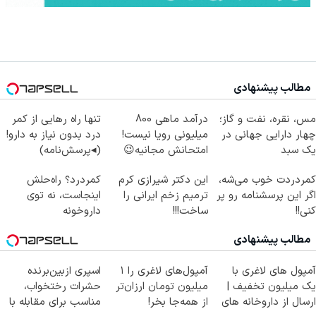
مطالب پیشنهادی
مس، نقره، نفت و گاز؛
درآمد ماهی 800
تنها راه رهایی از کمر
چهار دارایی جهانی در
میلیونی رویا نیست!
درد بدون نیاز به دارو!
یک سبد
امتحانش مجانیه😉
(◂پرسش‌نامه)
کمردردت خوب می‌شه،
این دکتر شیرازی کرم
کمردرد؟ راه‌حلش
اگر این پرسشنامه رو پر
ترمیم زخم ایرانی را
اینجاست، نه توی
کنی!!
ساخت!!!
داروخونه
مطالب پیشنهادی
آمپول های لاغری با
آمپول‌های لاغری را ۱
اسپری ازبین‌برنده
یک میلیون تخفیف |
میلیون تومان ارزان‌تر
حشرات رختخواب،
ارسال از داروخانه های
از همه‌جا بخر!
مناسب برای مقابله با