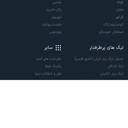
فولاد
چلسی
ملوان
رئال مادرید
گل‌گهر
لیورپول
آلومینیوم اراک
منچستریونایتد
استقلال خوزستان
یوونتوس
لیگ های پرطرفدار
سایر
جدول لیگ برتر ایران (خلیج فارس)
جام ملت های آسیا
لیگ آزادگان
رنکینگ فیفا
لیگ برتر انگلیس
نقل و انتقالات اروپا
لالیگا اسپانیا
نقل و انتقالات ایران
سری آ ایتالیا
پاری سن ژرمن
لیگ قهرمانان اروپا
لیگ نخبگان آسیا
لیگ قهرمانان آسیا دو
لیگ برتر فوتسال