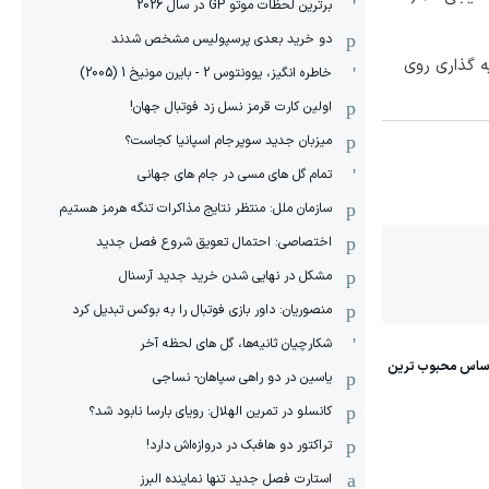
برترین لحظات موتو GP در سال 2026
دو خرید بعدی پرسپولیس مشخص شدند
ه گذاری روی
خاطره انگیز، یوونتوس 2 - بایرن مونیخ 1 (2005)
اولین کارت قرمز نسل زد فوتبال جهان!
میزبان جدید سوپرجام اسپانیا کجاست؟
تمام گل های مسی در جام های جهانی
سازمان ملل: منتظر نتایج مذاکرات تنگه هرمز هستیم
اختصاصی: احتمال تعویق شروع فصل جدید
مشکل در نهایی شدن خرید جدید آرسنال
منصوریان: داور بازی فوتبال را به بوکس تبدیل کرد
شکارچیان ثانیه‌ها، گل های لحظه آخر
یاسین در دو راهی سپاهان- نساجی
کانسلو در تمرین الهلال: رویای بارسا نابود شد؟
تراکتور دو هافبک در دروازه‌اش دارد!
استارت فصل جدید تنها نماینده البرز