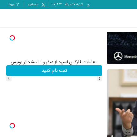
شنبه ۱۷ مرداد
-
07:43
جستجو
ورود
معاملات فارکس اسپرد از صفر و تا ۵۰۰ دلار بونوس
معام
ثبت نام کنید
›
‹