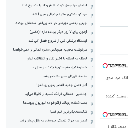
امضای مرا جعل کردند تا قرارداد را منسوخ کنند
موناکو مشتری ستاره جنجالی سری آ شد
چینی: بعضی بازیکنان در حد پیراهن استقلال نبودند
آزمون برای 7 روز دیگر برنامه دارد! (عکس)
ایستگاه پزشکی قبل از شروع فصل آبی شد
سرنوشت عجیب: هیچکس ستاره آلمانی را نمی‌خواهد!
لحظه به لحظه با اخبار نقل و انتقالات ایران
خاطره‌انگیز، منچستریونایتد2 - آرسنال 0
مقصد کاپیتان مس مشخص شد
انک مو، موی
آغاز فصل جدید النصر بدون رونالدو!
جانشین احتمالی فرانک کسیه از لالیگا می‌آید
 سفید کننده
بمب شبانه: رونالد آرائوخو به لیورپول پیوست!
شکست‌ناپذیرترین تیم آسیا
نیمار سه بار تا نزدیکی پیوستن به رئال پیش رفت
یجی‌کالا (