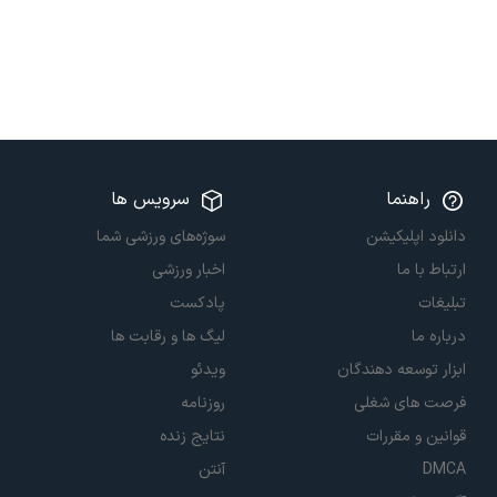
راهنما
سرویس ها
دانلود اپلیکیشن
سوژه‌های ورزشی شما
ارتباط با ما
اخبار ورزشی
تبلیغات
پادکست
درباره ما
لیگ ها و رقابت ها
ابزار توسعه دهندگان
ویدئو
فرصت های شغلی
روزنامه
قوانین و مقررات
نتایج زنده
DMCA
آنتن