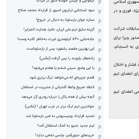
لیموچی و چیدن خوشه انگور در مرداد!
 نفر از اعضای تیم ملی فوتبال جمهوری اسلامی
سود استثنایی ترابزون اسپور از قرارداد محمد صلاح
ژه، فوری و در
ستاره جوان بارسلونا به دنبال در خروج!
مسابقات شرکت
گزینه سابق تیم ملی ایران، نامزد هدایت الجزایر!
دور ویزا برای
جابه‌جایی ۸۳۰ کیلومتری غیرت به‌خاطر کانیه وست!
ی به انسجام،
این بهترین مقصد رشفورد پس از بارسلوناست
زاده‌عطار بازوبند را پس گرفت (عکس)
 فشار و اخلال
با این وضع، سیتی ششم یا هفتم می‌شود!
رای اعضای تیم
قشم جزیره‌ای که می‌خواهد لیگ برتری شود
انتقاد صریح واعظ آشتیانی از مدیریت در استقلال
امی اعضای تیم
آنچه بیش از همه رئال را درباره رودری آزار می‌دهد
جوانترین تیم لیگ برتر در غرب تهران ! (عکس)
تمدید قرارداد وینیسیوس به ضرر بارسلونا شد
تیم جدید جنپو به کمک استقلال آمد؟
خریدهای جنون‌آمیز چلسی تمامی ندارد!