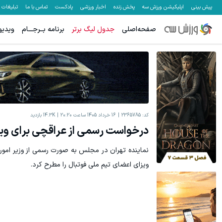
پیش بینی
اپلیکیشن ورزش سه
پخش زنده
اخبار ورزشی
پادکست
تماس با ما
تبلیغات
صفحه‌اصلی
جدول لیگ برتر
برنامه بــرجـــام
ویدیو
کد:
2365785
16 خرداد 1405 ساعت 20:20
14.3K
بازدید
درخواست رسمی از عراقچی برای ویز
نماینده تهران در مجلس به صورت رسمی از وزیر امو
ویزای اعضای تیم ملی فوتبال را مطرح کرد.