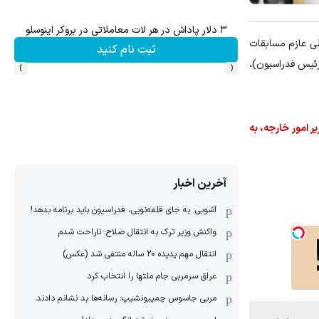
۳ دلار پاداش در هر لات معاملاتی در بروکر اینوسلو
ی حضور در جام جهانی 2026 آماده کرده، در شرایطی عازم مسابقات
ثبت نام کنید
›
‹
رئیس فدراسیون)،
 امور خارجه، به
آخرین اخبار
آشوبی: به جای قلعه‌نویی، فدراسیون باید برنامه بدهد!
واکنش وزیر ترک به انتقال صلاح: ناراحت شدم
انتقال مهم پدیده 20 ساله منتفی شد (عکس)
عراق سرمربی جام ملتها را انتخاب کرد
مربی جاسوس چمپیونشیپ: رسانه‌ها بد نشانم دادند