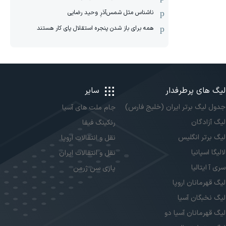
ناشناس مثل شمس‌آذرِ وحید رضایی
همه برای باز شدن پنجره استقلال پای کار هستند
لیگ های پرطرفدار
سایر
جدول لیگ برتر ایران (خلیج فارس)
جام ملت های آسیا
لیگ آزادگان
رنکینگ فیفا
لیگ برتر انگلیس
نقل و انتقالات اروپا
لالیگا اسپانیا
نقل و انتقالات ایران
سری آ ایتالیا
پاری سن ژرمن
لیگ قهرمانان اروپا
لیگ نخبگان آسیا
لیگ قهرمانان آسیا دو