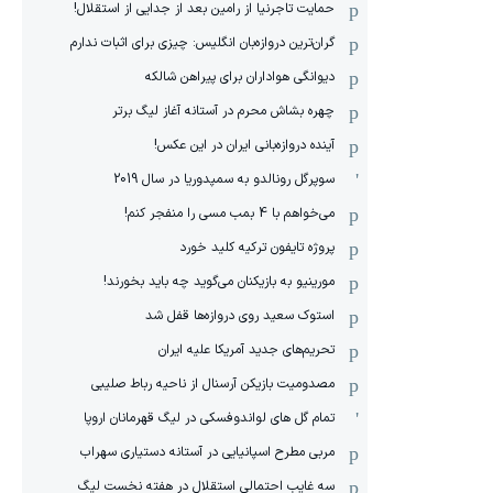
حمایت تاجرنیا از رامین بعد از جدایی از استقلال!
گران‌ترین دروازه‌بان انگلیس: چیزی برای اثبات ندارم
دیوانگی هواداران برای پیراهن شالکه
چهره بشاش محرم در آستانه آغاز لیگ برتر
آینده دروازه‌بانی ایران در این عکس!
سوپرگل رونالدو به سمپدوریا در سال 2019
می‌خواهم با 4 بمب مسی را منفجر کنم!
پروژه تایفون ترکیه کلید خورد
مورینیو به بازیکنان می‌گوید چه باید بخورند!
استوک سعید روی دروازه‌ها قفل شد
تحریم‌های جدید آمریکا علیه ایران
مصدومیت بازیکن آرسنال از ناحیه رباط صلیبی
تمام گل های لواندوفسکی در لیگ قهرمانان اروپا
مربی مطرح اسپانیایی در آستانه دستیاری سهراب
سه غایب احتمالی استقلال در هفته نخست لیگ