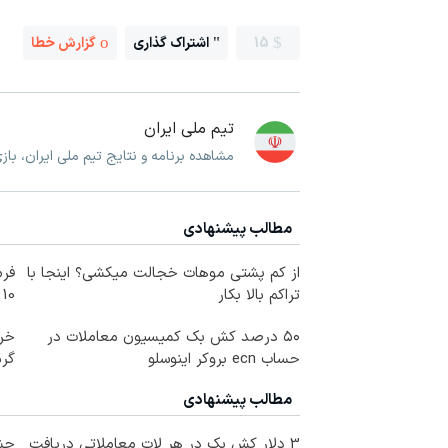
15
اشتراک گذاری
گزارش خطا
تیم ملی ایران
مشاهده برنامه و نتایج تیم ملی ایران، با
مطالب پیشنهادی
از کم پشتی موهات خجالت میکشی؟ اینجا با
فرم
تراکم بالا بکار
10 سال جوانتر شو😍
۵۰ درصد کش بک کمیسیون معاملات در
حساب ecn بروکر اینوسلو
گرم
مطالب پیشنهادی
3 دلار کش بک در هر لات معاملاتی دریافت