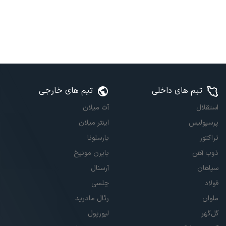
تیم های داخلی
تیم های خارجی
استقلال
آث میلان
پرسپولیس
اینتر میلان
تراکتور
بارسلونا
ذوب آهن
بایرن مونیخ
سپاهان
آرسنال
فولاد
چلسی
ملوان
رئال مادرید
گل‌گهر
لیورپول