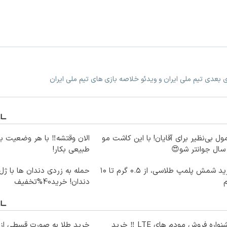
زی بعدی تیم ملی ایران و ویدئو خلاصه بازی های تیم ملی ایران
ول بی‌نظیر برای آقایان! با این کاشت مو
الان وقتشه‼️ با هر وضعیت ب
طبیعی بکار!
خرید شمش پلمپ طلاسی، از ۰.۵ گرم تا ۱۰
حمله به زردی دندان ها با ژل
دندان! خرید40%تخفیف
جشنواره فروش مودم های LTE ‼️ خرید
خرید طلا به صورت قسطی از د