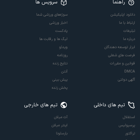
راهنما
سرویس ها
دانلود اپلیکیشن
سوژه‌های ورزشی شما
ارتباط با ما
اخبار ورزشی
تبلیغات
پادکست
درباره ما
لیگ ها و رقابت ها
ابزار توسعه دهندگان
ویدئو
فرصت های شغلی
روزنامه
قوانین و مقررات
نتایج زنده
DMCA
آنتن
آگهی دولتی
پیش بینی
پخش زنده
تیم های داخلی
تیم های خارجی
استقلال
آث میلان
پرسپولیس
اینتر میلان
تراکتور
بارسلونا