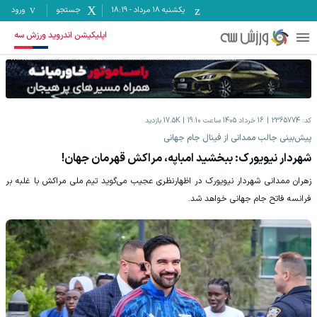
یکشنبه ۱۸ مرداد
-
18:19
جستجو
ورود
اپلیکیشن اندروید ورزش سه
کد:
2365774
16 خرداد 1405 ساعت 19:10
17.5K
بازدید
‫پیش‌بینی جالب ممدانی از فینال جام جهانی
شهردار نیویورک: ببخشید امباپه، مراکش قهرمان جهان!
‫زهران ممدانی شهردار نیویورک در اظهارنظری عجیب می‌گوید تیم ملی مراکش با غلبه بر
فرانسه فاتح جام جهانی خواهد شد.