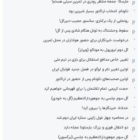
مارسکا: جمعه منتظر رودری در تمرین سیتی هستم!
نکونام: انتخاب تراکتور بسیار شیرین بود
رونمایی از یک برکناری: سانسور عجیب دبیرکل!
سقوط وحشتناک به تونل هنگام شادی پس از گل!
درخواست خبرنگاران برای حضور هواداران در محل تمرین
گل دوم لیورپول به موناکو (ویرتز)
تغییر خاص مدافع استقلال برای بازی در تیم ملی
اولین تغییر نام و لوگو در فصل جدید فوتبال ایران
اولین صحبت‌های نکونام پس از حضور در تراکتور
حجت کریمی: تمام تلاشمان را برای قهرمانی خواهیم کرد
گل سوم چلسی به جوهوردارالتعظیم (گل به خودی)
خداداد خبرنگارها را بیرون کرد!
در محاصره چهار غول ژاپنی: ستاره ایران دوم شد
دو انتقال فوری و بزرگ: بارسلونا عجله دارد
گل سوم جوهوردارالتعظیم به چلسی (برگسون)