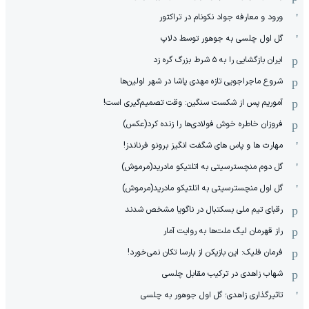
ورود و معارفه جواد نکونام در تراکتور
گل اول چلسی به جوهور توسط دلاپ
ایران بازگشایی را به ۵ شرط بزرگ گره زد
شروع ماجراجویی تازه مهدی پاشا در شهر اولین‌ها
آموریم پس از شکست سنگین: وقت تصمیم‌گیری است!
فروزان خاطره خوش فولادی‌ها را زنده کرد(عکس)
مهارت ها و پاس های شگفت انگیز برونو فرناندز!
گل دوم منچسترسیتی به اتلتیکو مادرید(مرموش)
گل اول منچسترسیتی به اتلتیکو مادرید(مرموش)
رقبای تیم ملی بسکتبال در ناگویا مشخص‌ شدند
راز قهرمان لیگ ملت‌ها به روایت آمار
فرمان فلیک: این بازیکن از بارسا تکان نمی‌خورد!
شهاب زاهدی در ترکیب مقابل چلسی
تاثیرگذاری زاهدی؛ گل اول جوهور به چلسی