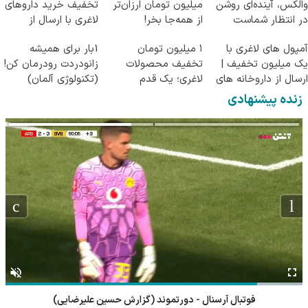
والکس، آینده‌ای روشن
میلیون تومان ارزان‌تر
تخفیف خرید داروهای
در انتظار شماست
از همه‌جا بخر!
لاغری با ارسال از
داروخانه و پک یخ!
آمپول های لاغری با
۱ میلیون تومان
1بار برای همیشه
یک میلیون تخفیف |
تخفیف محصولات
زانودردت رودرمان کن!
ارسال از داروخانه های
لاغری؛ یک قدم
(تکنولوژی آلمان)
معتبر
نزدیک‌تر به شروع
◂پرسشنامه▸
زنده پیشنهادی
کاهش وزن
فوتبال آرسنال - دورتموند (گزارش حسین علیرضایی)