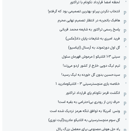
لحظه امضا قرارداد نکونام با تراکتور
انتخاب نکردن پیرلو بهترین تصمیمی بود که گرفتم!
هافبک باتجربه در انتظار تصمیم نهایی محرم
پاسخ رسمی تراکتور به شایعه محمد قربانی
فرید امیری به شایعات پایان داد(عکس)
گل اول دورتموند به آرسنال (ایناسیو)
سیتی 3-1 اتلتیکو | مرموش قهرمان سئول
تیم لیگ دویی خارج از کشور اردو می‌زند!
سیدحسین بدون گل خورده به لیگ رسید!
خلاصه بازی منچسترسیتی 3 - اتلتیکومادرید 1
انگشت قرمز نکونام پای قرارداد تراکتور
حرف زدن از رودری بی‌احترامی به بقیه است!
ونس: آمریکا به توافق تنگه هرمز نزدیک شده است
گل سوم منچسترسیتی به اتلتیکو مادرید(آیت نوری)
راه حل هوش مصنوعی برای معضل بزرگ رئال