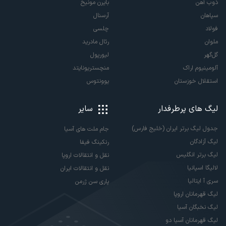
ذوب آهن
بایرن مونیخ
سپاهان
آرسنال
فولاد
چلسی
ملوان
رئال مادرید
گل‌گهر
لیورپول
آلومینیوم اراک
منچستریونایتد
استقلال خوزستان
یوونتوس
لیگ های پرطرفدار
سایر
جدول لیگ برتر ایران (خلیج فارس)
جام ملت های آسیا
لیگ آزادگان
رنکینگ فیفا
لیگ برتر انگلیس
نقل و انتقالات اروپا
لالیگا اسپانیا
نقل و انتقالات ایران
سری آ ایتالیا
پاری سن ژرمن
لیگ قهرمانان اروپا
لیگ نخبگان آسیا
لیگ قهرمانان آسیا دو