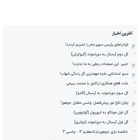
آخرین اخبار
اولتراهای پاریس سوپرجام را تحریم کردند!
گل دوم آرسنال به دورتموند (گیوکرش)
خیبر: این صفحات ربطی به ما ندارند!
سیو استثنایی علیه مهمترین گل زندگی شهاب!
علت قطع همکاری تراکتور با محمد ربیعی
گل سوم دورتموند به آرسنال (گادو)
پایان تلخ تور پیش‌فصل چلسی مقابل جوهور!
گل اول موناکو به لیورپول (گولووین)
گل اول آرسنال به دورتموند (نوانری)
خلاصه بازی جوهوردارالتعظیم 3 - چلسی 3