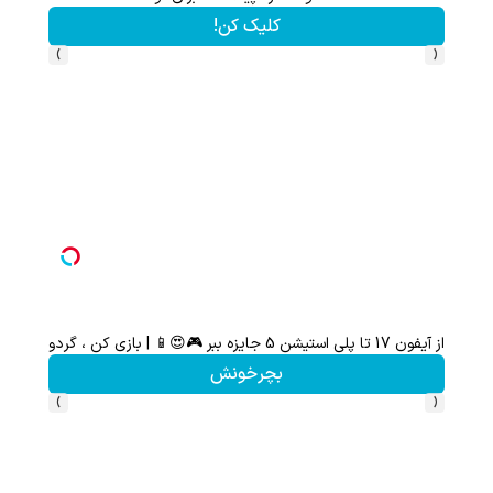
کلیک کن!
›
‹
از آیفون 17 تا پلی استیشن 5 جایزه ببر 🎮😍📱 | بازی کن ، گردونه بچرخون
گردونه شانس بدو
بچرخونش
›
‹