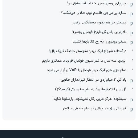
چپ‌پای پرسپولیس: خداحافظ عشق من!
ستاره پی‌اس‌جی طلسم توپ طلا را می‌شکند؟
ممبینی باز هم بدون پاسخگویی رفت
نادر‌ترین پاس گل تاریخ فوتبال روسیه!
سیتی رودری را به رخ کاتالان‌ها کشید
درآستانه شروع لیگ برتر؛ منچستر دلتنگ کریک بال؟
ایزدی: سه سال با فدراسیون فوتبال قرارداد همکاری داریم
تمام بازی های لیگ برتر فوتبال با VAR برگزار می شود
پاداش 3 میلیاردی در انتظار تیراندازان طلایی
گل اول اتلتیکومادرید به منچسترسیتی(دومینگز)
سیمئونه: هرگز مربی رئال نمی‌شوم، بارسلونا شاید!
قهرمانی لژیونر ایرانی در جام حذفی میانمار