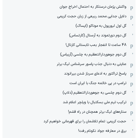
واکنش پژمان درستکار به احتمال اخراج جوان
دلایل جدایی محمد ربیعی از زبان حجت کریمی
گل اول لیورپول به موناکو (ایساک)
گل دوم دورتموند به آرسنال (کارتساس)
48 ساعت تا انفجار بمب تابستانی کارتال!
گل دوم جوهوردارالتعظیم به چلسی (آریباس)
عنایتی به دنبال جذب پاسور سرشناس لیگ برتر
پاسخ تراکتور به ادعای سرباز شدن بیرانوند
ترامپ در پی خاتمه جنگ با ایران است
گل دوم چلسی به جوهوردارالتعظیم (دلاپ)
ترکیب تیم ملی بسکتبال با ویلچر اعلام شد
ستاره‌های لیگ برتر همچنان در راه قشم!
حجت کریمی: تمام تلاشمان را برای قهرمانی خواهیم کرد
برق در معارفه جواد نکونام رفت!