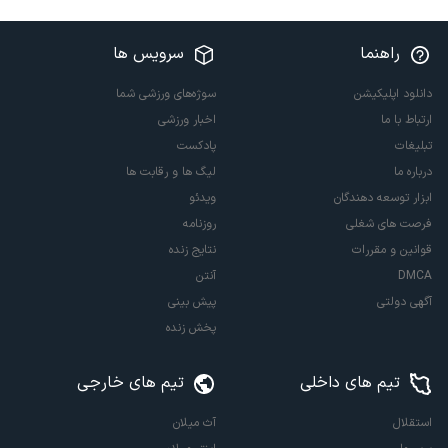
راهنما
سرویس ها
دانلود اپلیکیشن
سوژه‌های ورزشی شما
ارتباط با ما
اخبار ورزشی
تبلیغات
پادکست
درباره ما
لیگ ها و رقابت ها
ابزار توسعه دهندگان
ویدئو
فرصت های شغلی
روزنامه
قوانین و مقررات
نتایج زنده
DMCA
آنتن
آگهی دولتی
پیش بینی
پخش زنده
تیم های داخلی
تیم های خارجی
استقلال
آث میلان