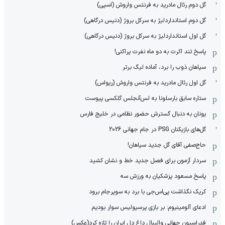
گل دوم رئال مادرید به فرنتس واروش (اسپی)
گل دوم استانداردلیژ به سرکل بروژ (دنیس درگاهی)
گل اول استانداردلیژ به سرکل بروژ (دنیس درگاهی)
پاسخ تند اکرت به دو ماه نفرت پراکنی!
سپاهان ذوب را برد، آماده لیگ برتر
گل اول رئال مادرید به فرنتس واروش (ریواس)
ستاره سابق بارسلونا به لس‌آنجلس گلکسی پیوست
یونان به دنبال گسترش حضور نظامی در خلیج فارس
گل‌های بازیکنان PSG در جام جهانی 2026
حاج‌صفی آقای گل جدید سپاهان!
سردار آزمون برای فصل جدید خط و نشان کشید
پاسخ مسعود پزشکیان به ورزش سه
کریک نگذاشت پی‌اس‌جی با برد به سوپرجام برود
ادعای آلومینیوم: بر بازی پرسپولیس سوار بودیم
فدراسیون جهانی والیبال داغ دل ایران را تازه کرد(عکس)