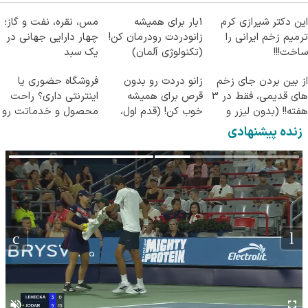
این دکتر شیرازی کرم
1بار برای همیشه
مس، نقره، نفت و گاز؛
ترمیم زخم ایرانی را
زانودردت رودرمان کن!
چهار دارایی جهانی در
ساخت!!!
(تکنولوژی آلمان)
یک سبد
◂پرسشنامه▸
از بین بردن جای زخم
زانو دردت رو بدون
فروشگاه حضوری یا
های قدیمی، فقط در 3
قرص برای همیشه
اینترنتی داری؟ راحت
هفته!! (بدون لیزر و
خوب کن! (قدم اول،
محصول و خدماتت رو
جراحی)
پرسش‌نامه)
بفروش
زنده پیشنهادی