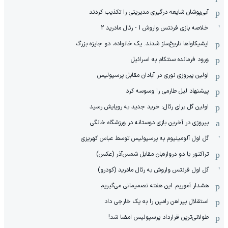
آبی‌پوشان شایعه درگیری مدیریتی را تکذیب کردند
خلاصه بازی فرنتس واروش 1 - رئال مادرید 2
ایشیکاوا‌ها تاریخ‌ساز شدند: یک خانواده، دو جایزه بزرگ
ورود فرمانده سنتکام به اسرائیل
اولین پیروزی نوری در آبادان مقابل پرسپولیس
پیشنهاد لیل طارمی را وسوسه کرد
اولین گل برای رئال: خرید جدید به رویایش رسید
پیروزی در آخرین بازی دوستانه در ورزشگاه خانگی
گل اول آلومینیوم به پرسپولیس توسط عباس کهریزی
تراکتور با دو دروازه‌بان مقابل شمس‌آذر (عکس)
گل اول فرنتس واروش به رئال مادرید (کودرو)
هشدار آموریم: این هفته تصمیماتی می‌گیریم
استقلال پیراهن رامین را به یک خارجی داد
طولانی‌ترین قرارداد پرسپولیس امضا شد!