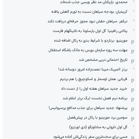
محمدی: بازیکنان مد نظر ویسی جذب شده‌اند
کریمیان: بودجه سپاهان نسبت به تورم کاهش یافته
نیکفر: سپاهان حقش نبود مجوز حرفه‌ای دریافت نکند
پنالتی رافینیا؛ گل اول بارسلونا به ناتینگهام فارست
مورینیو: برناردو با شرایط بدی به رئال اضافه شده
مهلت سه روزه سازمان بورس به مالک باشگاه استقلال
تاریخ احتمالی دربی مشخص شد
برنز المپیک مبینا نعمت‌زاده امروز دوساله شد!
قربانی: همان اوسمار و اسکوچیچ را هم بردیم
خرید جدید سپاهان هفته اول را از دست داد
برنامه نیم فصل نخست لیگ برتر اعلام شد
پیشنهاد جدید سپاهان برای جذب مدافع پرسپولیس!
سومین برد مورینیو با رئال در پیش‌فصل
گل اول ناپولی به سلتاویگو (دی لورنزو)
مسی برای سخت‌ترین سفر زندگی‌اش آماده می‌شود