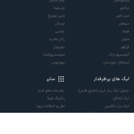
پرسپولیس
اینتر میلان
تراکتور
بارسلونا
ذوب آهن
بایرن مونیخ
سپاهان
آرسنال
فولاد
چلسی
ملوان
رئال مادرید
گل‌گهر
لیورپول
آلومینیوم اراک
منچستریونایتد
استقلال خوزستان
یوونتوس
لیگ های پرطرفدار
سایر
جدول لیگ برتر ایران (خلیج فارس)
جام ملت های آسیا
لیگ آزادگان
رنکینگ فیفا
لیگ برتر انگلیس
نقل و انتقالات اروپا
لالیگا اسپانیا
نقل و انتقالات ایران
سری آ ایتالیا
پاری سن ژرمن
لیگ قهرمانان اروپا