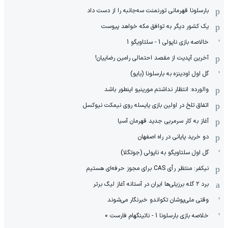
بارسلونا قهرمانی تورنمنت سه‌جانبه را از دست داد
یک کشور دیگر به توافق مکه خواهد پیوست
خالاصه بازی ناپولی 1 - سلتاویگو 1
آخرین آپدیت از مقصد احتمالی رامین رضاییان!
گل اول اودینزه به بارسلونا (بایو)
والورده: انتظار نداشتم مورینیو اینطور باشد
اتفاق تلخ در اولین بازی یایسله روی نیمکت نیوکسل
آغاز به کار سرمربی جدید قهرمان آسیا
دو خرید پایانی در راه اصفهان
گل اول سلتاویگو به ناپولی (جوتگلا)
نیکفر: منتظر رأی CAS برای مجوز حرفه‌ای هستیم
برد ۲ گله برزیلی‌ها ایران در آستانه آغاز لیگ برتر
وقتی ملی‌پوشان تکواندو خبرنگار می‌شوند
خلاصه بازی بارسلونا 1 - ناتینگهام فارست 0